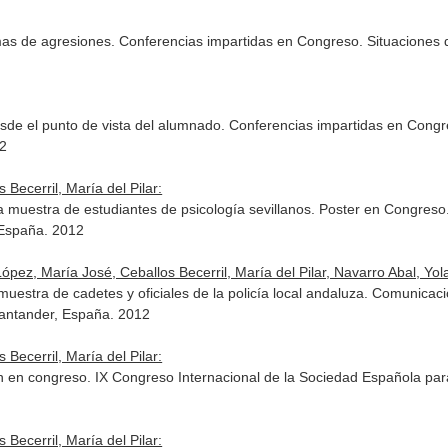
ctimas de agresiones. Conferencias impartidas en Congreso. Situaciones
sde el punto de vista del alumnado. Conferencias impartidas en Congre
12
Becerril, María del Pilar:
a muestra de estudiantes de psicología sevillanos. Poster en Congres
 España. 2012
ez, María José, Ceballos Becerril, María del Pilar, Navarro Abal, Yol
uestra de cadetes y oficiales de la policía local andaluza. Comunicac
Santander, España. 2012
Becerril, María del Pilar:
ón en congreso. IX Congreso Internacional de la Sociedad Española para
Becerril, María del Pilar: