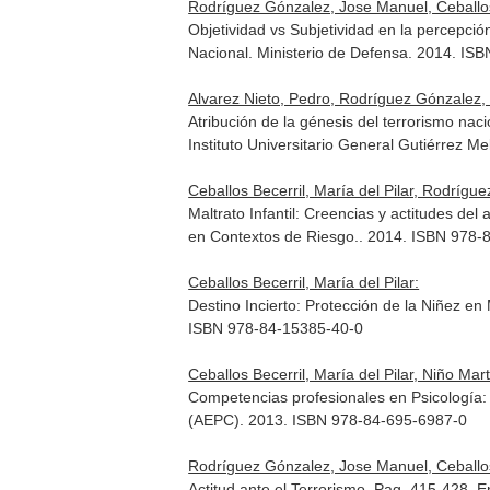
Rodríguez Gónzalez, Jose Manuel, Ceballos B
Objetividad vs Subjetividad en la percepci
Nacional
. Ministerio de Defensa. 2014. IS
Alvarez Nieto, Pedro, Rodríguez Gónzalez, 
Atribución de la génesis del terrorismo naci
Instituto Universitario General Gutiérrez 
Ceballos Becerril, María del Pilar, Rodríg
Maltrato Infantil: Creencias y actitudes de
en Contextos de Riesgo.
. 2014. ISBN 978-
Ceballos Becerril, María del Pilar:
Destino Incierto: Protección de la Niñez e
ISBN 978-84-15385-40-0
Ceballos Becerril, María del Pilar, Niño Ma
Competencias profesionales en Psicología
(AEPC). 2013. ISBN 978-84-695-6987-0
Rodríguez Gónzalez, Jose Manuel, Ceballos B
Actitud ante el Terrorismo. Pag. 415-428.
E