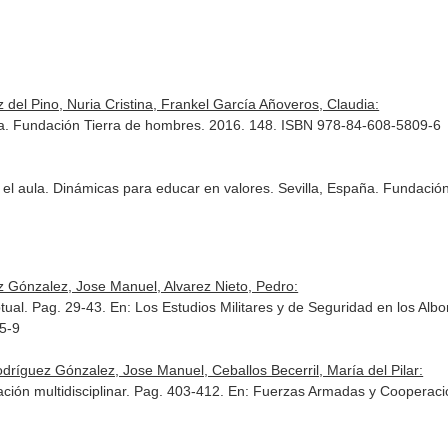
z del Pino, Nuria Cristina, Frankel García Añoveros, Claudia:
ña. Fundación Tierra de hombres. 2016. 148. ISBN 978-84-608-5809-6
n el aula. Dinámicas para educar en valores. Sevilla, España. Fundaci
ez Gónzalez, Jose Manuel, Alvarez Nieto, Pedro:
ptual. Pag. 29-43.
En: Los Estudios Militares y de Seguridad en los Albo
5-9
dríguez Gónzalez, Jose Manuel, Ceballos Becerril, María del Pilar:
ción multidisciplinar. Pag. 403-412.
En: Fuerzas Armadas y Cooperació