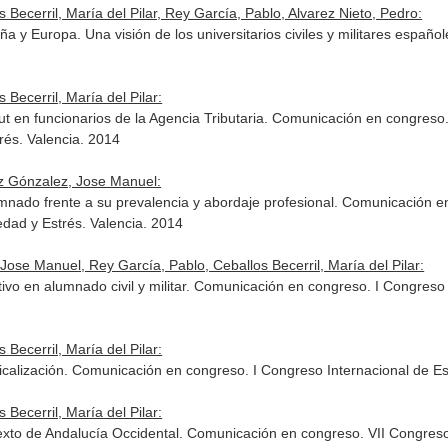
ecerril, María del Pilar, Rey García, Pablo, Alvarez Nieto, Pedro:
ña y Europa. Una visión de los universitarios civiles y militares espa
Becerril, María del Pilar:
ut en funcionarios de la Agencia Tributaria. Comunicación en congreso
rés. Valencia. 2014
uez Gónzalez, Jose Manuel:
umnado frente a su prevalencia y abordaje profesional. Comunicación e
dad y Estrés. Valencia. 2014
Jose Manuel, Rey García, Pablo, Ceballos Becerril, María del Pilar:
ivo en alumnado civil y militar. Comunicación en congreso. I Congreso 
Becerril, María del Pilar:
icalización. Comunicación en congreso. I Congreso Internacional de Es
Becerril, María del Pilar:
ntexto de Andalucía Occidental. Comunicación en congreso. VII Congres