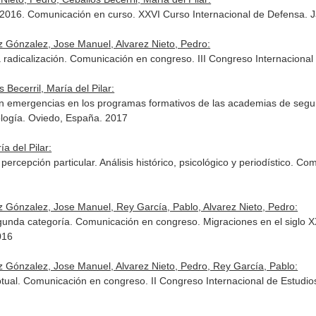
3-2016. Comunicación en curso. XXVI Curso Internacional de Defensa. 
ez Gónzalez, Jose Manuel, Alvarez Nieto, Pedro:
la radicalización. Comunicación en congreso. III Congreso Internaciona
Becerril, María del Pilar:
a en emergencias en los programas formativos de las academias de seg
ología. Oviedo, España. 2017
a del Pilar:
ercepción particular. Análisis histórico, psicológico y periodístico. C
ez Gónzalez, Jose Manuel, Rey García, Pablo, Alvarez Nieto, Pedro:
gunda categoría. Comunicación en congreso. Migraciones en el siglo 
016
ez Gónzalez, Jose Manuel, Alvarez Nieto, Pedro, Rey García, Pablo:
eptual. Comunicación en congreso. II Congreso Internacional de Estudio