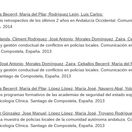
Becerril, María del Pilar, Rodríguez León, Luis Carlos:
sis retrospectivo de los últimos 2 años en Andalucía Occidental. Comun
a. 2014
anda, Climent Rodriguez, José Antonio, Morales Domínguez, Zaira, Ceba
y gestión conductual de conflictos en policías locales. Comunicación 
de Compostela, España. 2013
José Antonio, Morales Domínguez, Zaira, Ceballos Becerril, María del P
y gestión conductual de conflictos en policías locales. Comunicación e
Santiago de Compostela, España. 2013
Becerril, María del Pilar, López López, María José, Navarro Abal, Yol
n los programas formativos de las academias de seguridad del estado 
sicología Clínica. Santiago de Compostela, España. 2013
guez Gónzalez, Jose Manuel, López López, María José, Troyano Rodrígue
na muestra de policías locales de la comunidad autónoma andaluza. 
sicología Clínica. Santiago de Compostela, España. 2013