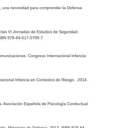
ad, una necesidad para comprender la Defensa
ctas VI Jornadas de Estudios de Seguridad
.
. ISBN 978-84-617-0799-7
omunicaciones: Congreso Internacional Infancia
acional Infancia en Contextos de Riesgo.
. 2014.
a
. Asociación Española de Psicología Conductual
ida
. Ministerio de Defensa. 2013. ISBN 978-84-