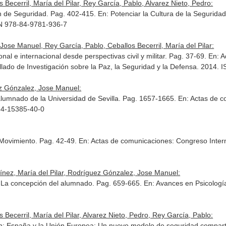
ecerril, María del Pilar, Rey García, Pablo, Alvarez Nieto, Pedro:
ón de Seguridad. Pag. 402-415.
En: Potenciar la Cultura de la Segurid
BN 978-84-9781-936-7
Jose Manuel, Rey García, Pablo, Ceballos Becerril, María del Pilar:
onal e internacional desde perspectivas civil y militar. Pag. 37-69.
En: A
Mellado de Investigación sobre la Paz, la Seguridad y la Defensa. 2014
uez Gónzalez, Jose Manuel:
l alumnado de la Universidad de Sevilla. Pag. 1657-1665.
En: Actas de c
84-15385-40-0
n Movimiento. Pag. 42-49.
En: Actas de comunicaciones: Congreso Intern
rtínez, María del Pilar, Rodríguez Gónzalez, Jose Manuel:
: La concepción del alumnado. Pag. 659-665.
En: Avances en Psicologí
ecerril, María del Pilar, Alvarez Nieto, Pedro, Rey García, Pablo:
n: España y la Unión Europea: Un nuevo modelo de seguridad compart