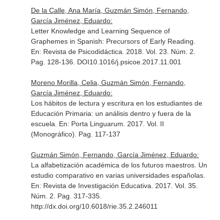
De la Calle, Ana María, Guzmán Simón, Fernando,
García Jiménez, Eduardo:
Letter Knowledge and Learning Sequence of
Graphemes in Spanish: Precursors of Early Reading.
En: Revista de Psicodidáctica
. 2018. Vol. 23. Núm. 2.
Pag. 128-136. DOI10.1016/j.psicoe.2017.11.001
Moreno Morilla, Celia, Guzmán Simón, Fernando,
García Jiménez, Eduardo:
Los hábitos de lectura y escritura en los estudiantes de
Educación Primaria: un análisis dentro y fuera de la
escuela.
En: Porta Linguarum
. 2017. Vol. II
(Monográfico). Pag. 117-137
Guzmán Simón, Fernando, García Jiménez, Eduardo:
La alfabetización académica de los futuros maestros. Un
estudio comparativo en varias universidades españolas.
En: Revista de Investigación Educativa
. 2017. Vol. 35.
Núm. 2. Pag. 317-335.
http://dx.doi.org/10.6018/rie.35.2.246011