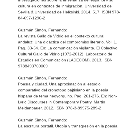
Investigaciones sobre la enseñanza del español y su
cultura en contextos de inmigración
. Universidad de
Sevilla & Universidad de Helksinki. 2014. 517. ISBN 978-
84-697-1296-2
Guzmán Simón, Fernando:
La revista Gallo de Vidrio en el contexto cultural
andaluz: Una didáctica del compromiso literario. Vol. 1.
Pag. 33-54.
En: La comunicación vigilante. El Colectivo
Cultural Gallo de Vidrio (1972-2012)
. Laboratorio de
Estudios en Comunicación (LADECOM). 2013. ISBN
9788493760069
Guzmán Simón, Fernando:
Poesía y ciudad. Una aproximación al estudio
comparativo del cronotopo bajtiniano en la poesía
hispana de tema neoyorquino. Pag. 261-276.
En: Non-
Lyric Discourses in Contemporary Poetry
. Martin
Meidenbauer. 2012. ISBN 978-3-89975-289-2
Guzmán Simón, Fernando:
La escritura portátil. Utopía y transgresión en la poesía