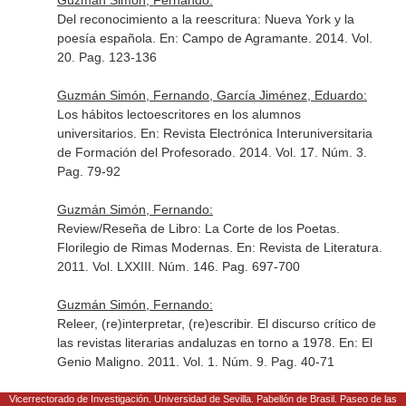
Guzmán Simón, Fernando:
Del reconocimiento a la reescritura: Nueva York y la
poesía española.
En: Campo de Agramante
. 2014. Vol.
20. Pag. 123-136
Guzmán Simón, Fernando, García Jiménez, Eduardo:
Los hábitos lectoescritores en los alumnos
universitarios.
En: Revista Electrónica Interuniversitaria
de Formación del Profesorado
. 2014. Vol. 17. Núm. 3.
Pag. 79-92
Guzmán Simón, Fernando:
Review/Reseña de Libro: La Corte de los Poetas.
Florilegio de Rimas Modernas.
En: Revista de Literatura
.
2011. Vol. LXXIII. Núm. 146. Pag. 697-700
Guzmán Simón, Fernando:
Releer, (re)interpretar, (re)escribir. El discurso crítico de
las revistas literarias andaluzas en torno a 1978.
En: El
Genio Maligno
. 2011. Vol. 1. Núm. 9. Pag. 40-71
Guzmán Simón, Fernando:
Vicerrectorado de Investigación. Universidad de Sevilla. Pabellón de Brasil. Paseo de las