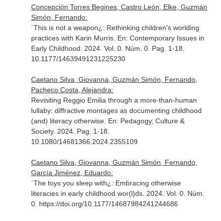
Concepción Torres Begines, Castro León, Elke, Guzmán
Simón, Fernando:
`This is not a weapon¿: Rethinking children's worlding
practices with Karin Murris.
En: Contemporary Issues in
Early Childhood
. 2024. Vol. 0. Núm. 0. Pag. 1-18.
10.1177/14639491231225230
Caetano Silva, Giovanna, Guzmán Simón, Fernando,
Pacheco Costa, Alejandra:
Revisiting Reggio Emilia through a more-than-human
lullaby: diffractive montages as documenting childhood
(and) literacy otherwise.
En: Pedagogy, Culture &
Society
. 2024. Pag. 1-18.
10.1080/14681366.2024.2355109
Caetano Silva, Giovanna, Guzmán Simón, Fernando,
García Jiménez, Eduardo:
`The toys you sleep with¿: Embracing otherwise
literacies in early childhood wor(l)ds. 2024. Vol. 0. Núm.
0. https://doi.org/10.1177/14687984241244686