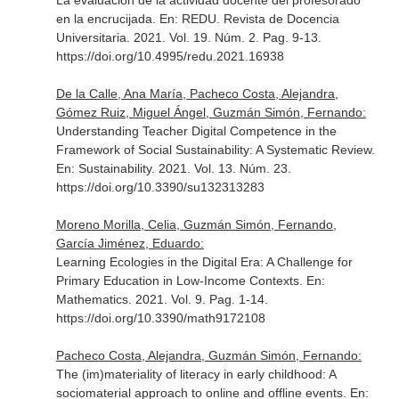
La evaluación de la actividad docente del profesorado
en la encrucijada.
En: REDU. Revista de Docencia
Universitaria
. 2021. Vol. 19. Núm. 2. Pag. 9-13.
https://doi.org/10.4995/redu.2021.16938
De la Calle, Ana María, Pacheco Costa, Alejandra,
Gómez Ruiz, Miguel Ángel, Guzmán Simón, Fernando:
Understanding Teacher Digital Competence in the
Framework of Social Sustainability: A Systematic Review.
En: Sustainability
. 2021. Vol. 13. Núm. 23.
https://doi.org/10.3390/su132313283
Moreno Morilla, Celia, Guzmán Simón, Fernando,
García Jiménez, Eduardo:
Learning Ecologies in the Digital Era: A Challenge for
Primary Education in Low-Income Contexts.
En:
Mathematics
. 2021. Vol. 9. Pag. 1-14.
https://doi.org/10.3390/math9172108
Pacheco Costa, Alejandra, Guzmán Simón, Fernando:
The (im)materiality of literacy in early childhood: A
sociomaterial approach to online and offline events.
En: