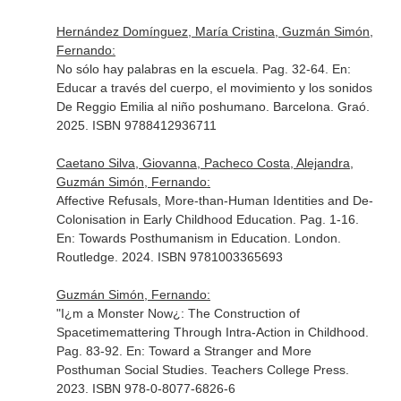
Hernández Domínguez, María Cristina, Guzmán Simón,
Fernando:
No sólo hay palabras en la escuela. Pag. 32-64.
En:
Educar a través del cuerpo, el movimiento y los sonidos
De Reggio Emilia al niño poshumano
. Barcelona. Graó.
2025. ISBN 9788412936711
Caetano Silva, Giovanna, Pacheco Costa, Alejandra,
Guzmán Simón, Fernando:
Affective Refusals, More-than-Human Identities and De-
Colonisation in Early Childhood Education. Pag. 1-16.
En: Towards Posthumanism in Education
. London.
Routledge. 2024. ISBN 9781003365693
Guzmán Simón, Fernando:
"I¿m a Monster Now¿: The Construction of
Spacetimemattering Through Intra-Action in Childhood.
Pag. 83-92.
En: Toward a Stranger and More
Posthuman Social Studies
. Teachers College Press.
2023. ISBN 978-0-8077-6826-6