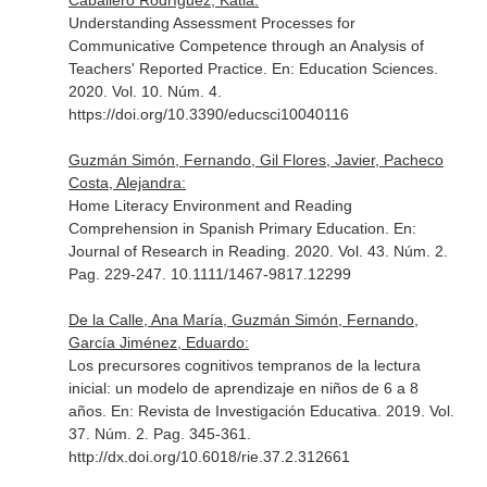
Caballero Rodríguez, Katia:
Understanding Assessment Processes for
Communicative Competence through an Analysis of
Teachers' Reported Practice.
En: Education Sciences
.
2020. Vol. 10. Núm. 4.
https://doi.org/10.3390/educsci10040116
Guzmán Simón, Fernando, Gil Flores, Javier, Pacheco
Costa, Alejandra:
Home Literacy Environment and Reading
Comprehension in Spanish Primary Education.
En:
Journal of Research in Reading
. 2020. Vol. 43. Núm. 2.
Pag. 229-247. 10.1111/1467-9817.12299
De la Calle, Ana María, Guzmán Simón, Fernando,
García Jiménez, Eduardo:
Los precursores cognitivos tempranos de la lectura
inicial: un modelo de aprendizaje en niños de 6 a 8
años.
En: Revista de Investigación Educativa
. 2019. Vol.
37. Núm. 2. Pag. 345-361.
http://dx.doi.org/10.6018/rie.37.2.312661