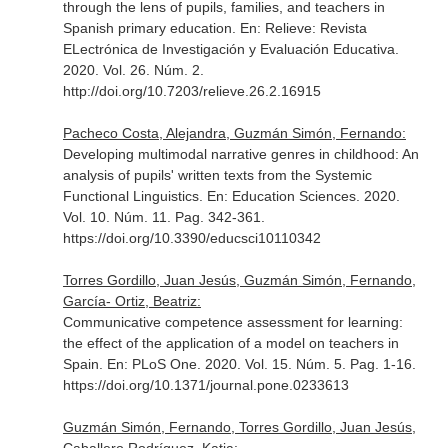
through the lens of pupils, families, and teachers in
Spanish primary education.
En: Relieve: Revista
ELectrónica de Investigación y Evaluación Educativa
.
2020. Vol. 26. Núm. 2.
http://doi.org/10.7203/relieve.26.2.16915
Pacheco Costa, Alejandra, Guzmán Simón, Fernando:
Developing multimodal narrative genres in childhood: An
analysis of pupils' written texts from the Systemic
Functional Linguistics.
En: Education Sciences
. 2020.
Vol. 10. Núm. 11. Pag. 342-361.
https://doi.org/10.3390/educsci10110342
Torres Gordillo, Juan Jesús, Guzmán Simón, Fernando,
García- Ortiz, Beatriz:
Communicative competence assessment for learning:
the effect of the application of a model on teachers in
Spain.
En: PLoS One
. 2020. Vol. 15. Núm. 5. Pag. 1-16.
https://doi.org/10.1371/journal.pone.0233613
Guzmán Simón, Fernando, Torres Gordillo, Juan Jesús,