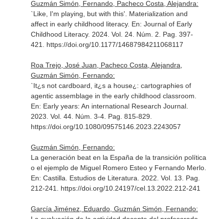
Guzmán Simón, Fernando, Pacheco Costa, Alejandra:
`Like, I'm playing, but with this'. Materialization and
affect in early childhood literacy.
En: Journal of Early
Childhood Literacy
. 2024. Vol. 24. Núm. 2. Pag. 397-
421. https://doi.org/10.1177/14687984211068117
Roa Trejo, José Juan, Pacheco Costa, Alejandra,
Guzmán Simón, Fernando:
`It¿s not cardboard, it¿s a house¿: cartographies of
agentic assemblage in the early childhood classroom.
En: Early years: An international Research Journal
.
2023. Vol. 44. Núm. 3-4. Pag. 815-829.
https://doi.org/10.1080/09575146.2023.2243057
Guzmán Simón, Fernando:
La generación beat en la España de la transición política
o el ejemplo de Miguel Romero Esteo y Fernando Merlo.
En: Castilla. Estudios de Literatura
. 2022. Vol. 13. Pag.
212-241. https://doi.org/10.24197/cel.13.2022.212-241
García Jiménez, Eduardo, Guzmán Simón, Fernando: