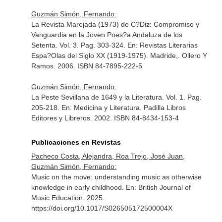
Guzmán Simón, Fernando:
La Revista Marejada (1973) de C?Diz: Compromiso y
Vanguardia en la Joven Poes?a Andaluza de los
Setenta. Vol. 3. Pag. 303-324.
En: Revistas Literarias
Espa?Olas del Siglo XX (1919-1975)
. Madride,. Ollero Y
Ramos. 2006. ISBN 84-7895-222-5
Guzmán Simón, Fernando:
La Peste Sevillana de 1649 y la Literatura. Vol. 1. Pag.
205-218.
En: Medicina y Literatura
. Padilla Libros
Editores y Libreros. 2002. ISBN 84-8434-153-4
Publicaciones en Revistas
Pacheco Costa, Alejandra, Roa Trejo, José Juan,
Guzmán Simón, Fernando:
Music on the move: understanding music as otherwise
knowledge in early childhood.
En: British Journal of
Music Education
. 2025.
https://doi.org/10.1017/S026505172500004X