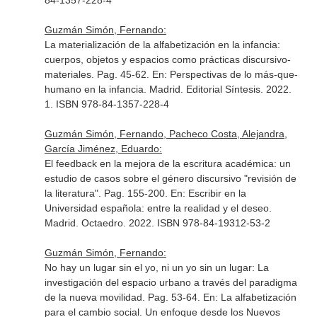
84-1357-228-4
Guzmán Simón, Fernando:
La materialización de la alfabetización en la infancia:
cuerpos, objetos y espacios como prácticas discursivo-
materiales. Pag. 45-62.
En: Perspectivas de lo más-que-
humano en la infancia
. Madrid. Editorial Síntesis. 2022.
1. ISBN 978-84-1357-228-4
Guzmán Simón, Fernando, Pacheco Costa, Alejandra,
García Jiménez, Eduardo:
El feedback en la mejora de la escritura académica: un
estudio de casos sobre el género discursivo "revisión de
la literatura". Pag. 155-200.
En: Escribir en la
Universidad española: entre la realidad y el deseo
.
Madrid. Octaedro. 2022. ISBN 978-84-19312-53-2
Guzmán Simón, Fernando:
No hay un lugar sin el yo, ni un yo sin un lugar: La
investigación del espacio urbano a través del paradigma
de la nueva movilidad. Pag. 53-64.
En: La alfabetización
para el cambio social. Un enfoque desde los Nuevos