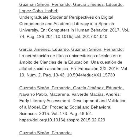
Guzmán Simón, Fernando, García Jiménez, Eduardo,
Lopez Cobo, Isabel:
Undergraduate Students' Perspectives on Digital
Competence and Academic Literacy in a Spanish
University.
En: Computers in Human Behavior
. 2017. Vol.
74. Pag. 196-204. 10.1016/j.chb.2017.04.040
García Jiménez, Eduardo, Guzmán Simón, Fernando:
La acreditación de títulos universitarios oficiales en el
ámbito de Ciencias de la Educación: Una cuestión de
alfabetización académica.
En: Educación XXI
. 2016. Vol.
19. Núm. 2. Pag. 19-43. 10.5944/educXX1.15730
Guzmán Simón, Fernando, García Jiménez, Eduardo,
Navarro Pablo, Macarena, Valverde Macías, Andrés:
Early Literacy Assessment: Development and Validation
of a Model.
En: Procedia: Social and Behavioral
Sciences
. 2015. Vol. 173. Pag. 48-52.
https://doi.org/10.1016/j.sbspro.2015.02.029
Guzmán Simón, Fernando: