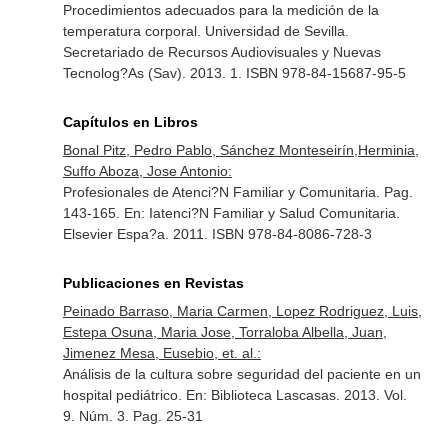
Procedimientos adecuados para la medición de la
temperatura corporal. Universidad de Sevilla.
Secretariado de Recursos Audiovisuales y Nuevas
Tecnolog?As (Sav). 2013. 1. ISBN 978-84-15687-95-5
Capítulos en Libros
Bonal Pitz, Pedro Pablo, Sánchez Monteseirín,Herminia,
Suffo Aboza, Jose Antonio:
Profesionales de Atenci?N Familiar y Comunitaria. Pag.
143-165.
En: Iatenci?N Familiar y Salud Comunitaria
.
Elsevier Espa?a. 2011. ISBN 978-84-8086-728-3
Publicaciones en Revistas
Peinado Barraso, Maria Carmen, Lopez Rodriguez, Luis,
Estepa Osuna, Maria Jose, Torraloba Albella, Juan,
Jimenez Mesa, Eusebio, et. al.:
Análisis de la cultura sobre seguridad del paciente en un
hospital pediátrico.
En: Biblioteca Lascasas
. 2013. Vol.
9. Núm. 3. Pag. 25-31