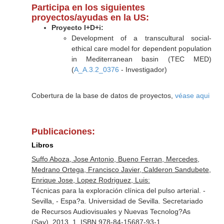
Participa en los siguientes
proyectos/ayudas en la US:
Proyecto I+D+i:
Development of a transcultural social-
ethical care model for dependent population
in Mediterranean basin (TEC MED)
(
A_A.3.2_0376
- Investigador)
Cobertura de la base de datos de proyectos,
véase aqui
Publicaciones:
Libros
Suffo Aboza, Jose Antonio, Bueno Ferran, Mercedes,
Medrano Ortega, Francisco Javier, Calderon Sandubete,
Enrique Jose, Lopez Rodriguez, Luis:
Técnicas para la exploración clínica del pulso arterial. -
Sevilla, - Espa?a. Universidad de Sevilla. Secretariado
de Recursos Audiovisuales y Nuevas Tecnolog?As
(Sav). 2013. 1. ISBN 978-84-15687-93-1