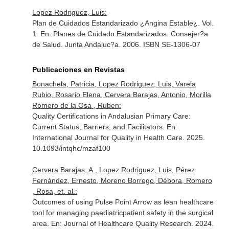
Lopez Rodriguez, Luis:
Plan de Cuidados Estandarizado ¿Angina Estable¿. Vol.
1.
En: Planes de Cuidado Estandarizados
. Consejer?a
de Salud. Junta Andaluc?a. 2006. ISBN SE-1306-07
Publicaciones en Revistas
Bonachela, Patricia, Lopez Rodriguez, Luis, Varela
Rubio, Rosario Elena, Cervera Barajas, Antonio, Morilla
Romero de la Osa , Ruben:
Quality Certifications in Andalusian Primary Care:
Current Status, Barriers, and Facilitators.
En:
International Journal for Quality in Health Care
. 2025.
10.1093/intqhc/mzaf100
Cervera Barajas, A., Lopez Rodriguez, Luis, Pérez
Fernández, Ernesto, Moreno Borrego, Débora, Romero
, Rosa, et. al.:
Outcomes of using Pulse Point Arrow as lean healthcare
tool for managing paediatricpatient safety in the surgical
area.
En: Journal of Healthcare Quality Research
. 2024.