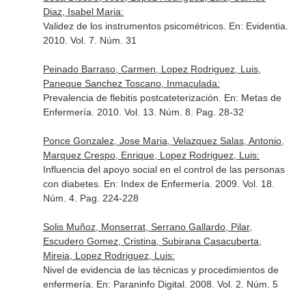
Diaz, Isabel Maria:
Validez de los instrumentos psicométricos.
En: Evidentia
.
2010. Vol. 7. Núm. 31
Peinado Barraso, Carmen, Lopez Rodriguez, Luis,
Paneque Sanchez Toscano, Inmaculada:
Prevalencia de flebitis postcateterización.
En: Metas de
Enfermería
. 2010. Vol. 13. Núm. 8. Pag. 28-32
Ponce Gonzalez, Jose Maria, Velazquez Salas, Antonio,
Marquez Crespo, Enrique, Lopez Rodriguez, Luis:
Influencia del apoyo social en el control de las personas
con diabetes.
En: Index de Enfermería
. 2009. Vol. 18.
Núm. 4. Pag. 224-228
Solis Muñoz, Monserrat, Serrano Gallardo, Pilar,
Escudero Gomez, Cristina, Subirana Casacuberta,
Mireia, Lopez Rodriguez, Luis:
Nivel de evidencia de las técnicas y procedimientos de
enfermería.
En: Paraninfo Digital
. 2008. Vol. 2. Núm. 5