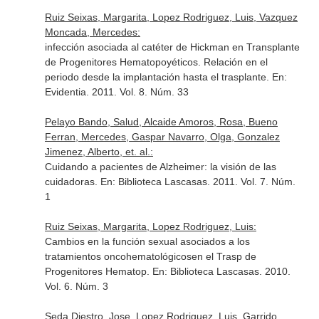
Ruiz Seixas, Margarita, Lopez Rodriguez, Luis, Vazquez
Moncada, Mercedes:
infección asociada al catéter de Hickman en Transplante
de Progenitores Hematopoyéticos. Relación en el
periodo desde la implantación hasta el trasplante.
En:
Evidentia
. 2011. Vol. 8. Núm. 33
Pelayo Bando, Salud, Alcaide Amoros, Rosa, Bueno
Ferran, Mercedes, Gaspar Navarro, Olga, Gonzalez
Jimenez, Alberto, et. al.:
Cuidando a pacientes de Alzheimer: la visión de las
cuidadoras.
En: Biblioteca Lascasas
. 2011. Vol. 7. Núm.
1
Ruiz Seixas, Margarita, Lopez Rodriguez, Luis:
Cambios en la función sexual asociados a los
tratamientos oncohematológicosen el Trasp de
Progenitores Hematop.
En: Biblioteca Lascasas
. 2010.
Vol. 6. Núm. 3
Seda Diestro, Jose, Lopez Rodriguez, Luis, Garrido