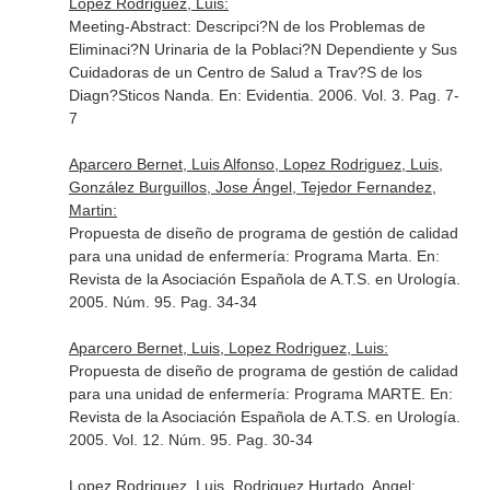
Lopez Rodriguez, Luis:
Meeting-Abstract: Descripci?N de los Problemas de
Eliminaci?N Urinaria de la Poblaci?N Dependiente y Sus
Cuidadoras de un Centro de Salud a Trav?S de los
Diagn?Sticos Nanda.
En: Evidentia
. 2006. Vol. 3. Pag. 7-
7
Aparcero Bernet, Luis Alfonso, Lopez Rodriguez, Luis,
González Burguillos, Jose Ángel, Tejedor Fernandez,
Martin:
Propuesta de diseño de programa de gestión de calidad
para una unidad de enfermería: Programa Marta.
En:
Revista de la Asociación Española de A.T.S. en Urología
.
2005. Núm. 95. Pag. 34-34
Aparcero Bernet, Luis, Lopez Rodriguez, Luis:
Propuesta de diseño de programa de gestión de calidad
para una unidad de enfermería: Programa MARTE.
En:
Revista de la Asociación Española de A.T.S. en Urología
.
2005. Vol. 12. Núm. 95. Pag. 30-34
Lopez Rodriguez, Luis, Rodriguez Hurtado, Angel: