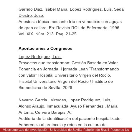
Garrido Diaz, Isabel Maria, Lopez Rodriguez, Luis, Seda
Diestro, Jose:
Anestesia tópica mediante frío en venoclisis con agujas
de gran calibre.
En: Revista ROL de Enfermería
. 1996.
Vol. XIX. Núm. 213. Pag. 21-25
Aportaciones a Congresos
Lopez Rodriguez, Luis:
Proyectos que transforman: Gestión Basada en Valor.
Ponencia en Jornada. I jornada Lean "Transformando
con valor" Hospital Universitario Virgen del Rocío.
Hispital Universitario Virgen del Rocío / Instituto de
Biomedicina de Sevilla. 2026
Navarro Garcia , Virtudes, Lopez Rodriguez, Luis,
Alonso Araujo, Inmaculada, Ayuso Fernandez , Maria
Antonia, Cervera Barajas, A.:
Auditoría de la identificación del paciente hospitalizado:
Adherencia al protocolo y retos en la cultura de
Vicerrectorado de Investigación. Universidad de Sevilla. Pabellón de Brasil. Paseo de las
seguridad. Comunicación en congreso. XXIX Congreso