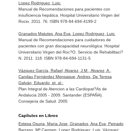
Lopez Rodriguez, Luis:
Manual de Recomendaciones para pacientes con
insuficiencia hepática. Hospital Universitario Virgen del
Rocio. 2011. 76. ISBN 978-84-694-4199-2
Granados Matutes, Ana Eva, Lopez Rodriguez, Luis:
Manual de Recomendaciones para cuidadores de
pacientes con gran discapacidad neurológica. Hospital
Universitario Virgen del Roc?O. Servicio de Rehabilitaci?
N. 2011. 118. ISBN 978-84-694-1131-5
Vázquez García, Rafael, Alvarez, J.M., Alvarez, A.,
Candau Fernández Mensaque, Andres, De Teresa
Galván, Eduardo, et. al.:
Plan Integral de Atencion a las Cardiopat?As de
Andalucia 2005 - 2009. Santander (ESPAÑA).
Consejeria de Salud. 2005
Capítulos en Libros
Estepa Osuna, Maria Jose, Granados, Ana Eva, Peinado
Barraso, Mª Carmen, Lopez Rodriguez, Luis, Vázquez