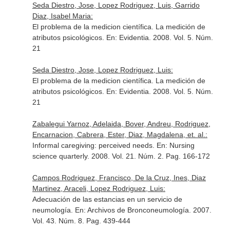
Seda Diestro, Jose, Lopez Rodriguez, Luis, Garrido
Diaz, Isabel Maria:
El problema de la medicion científica. La medición de
atributos psicológicos.
En: Evidentia
. 2008. Vol. 5. Núm.
21
Seda Diestro, Jose, Lopez Rodriguez, Luis:
El problema de la medicion científica. La medición de
atributos psicológicos.
En: Evidentia
. 2008. Vol. 5. Núm.
21
Zabalegui Yarnoz, Adelaida, Bover, Andreu, Rodriguez,
Encarnacion, Cabrera, Ester, Diaz, Magdalena, et. al.:
Informal caregiving: perceived needs.
En: Nursing
science quarterly
. 2008. Vol. 21. Núm. 2. Pag. 166-172
Campos Rodriguez, Francisco, De la Cruz, Ines, Diaz
Martinez, Araceli, Lopez Rodriguez, Luis:
Adecuación de las estancias en un servicio de
neumología.
En: Archivos de Bronconeumología
. 2007.
Vol. 43. Núm. 8. Pag. 439-444