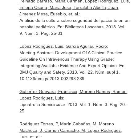
Peinado Barraso, Maria Carmen, Lopez Rodriguez, Luis,
Estepa Osuna, Maria Jose, Torraloba Albella, Juan,
Jimenez Mesa, Eusebio, et. al.:
Análisis de la cultura sobre seguridad del paciente en un
hospital pediátrico.
En: Biblioteca Lascasas
. 2013. Vol.
9. Núm. 3. Pag. 25-31
Lopez Rodriguez, Luis, García Aguilar, Rocío:
Meeting-Abstract: Development Of A Clinical Practice
Guideline On Intravenous Therapy Using Grade:
Integrating Available Evidence And Expert Opinion.
En:
BMJ Quality and Safety
. 2013. Vol. 22. Núm. supl 1.
10.1136/bmjqs-2013-002293.239
Gutierrez Guevara, Francisca, Moreno Ramos, Ramon,
Lopez Rodriguez, Luis:
Lipoatrofia Semicircular. 2013. Vol. 1. Núm. 3. Pag. 20-
25
Rodriguez Torres, P, Marín Cabañas, M, Moreno
Machuca, J, Carrion Camacho, M, Lopez Rodriguez,
Luis, et. al.: