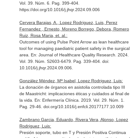
Vol. 39. Núm. 6. Pag. 399-404.
https://doi.org/10.1016/j.jhqr.2024.09.006
Cervera Barajas, A., Lopez Rodriguez, Luis, Perez
Fernandez , Ernesto, Moreno Borrego, Debora, Romero
Ruiz, Rosa Maria, et. al.:
Outcomes of using Pulse Point Arrow as lean healthcare
tool for managing paediatric patient safety in the surgical
area.
En: Journal of Healthcare Quality Research
. 2024.
Vol. 39. Núm. S2603-6479. Pag. 339-404. doi:
10.1016/j.jhqr.2024.09.006.
González Méndez, Mª Isabel, Lopez Rodriguez, Luis:
La donación de órganos en asistolia controlada tipo III
de Maastricht: implicaciones éticas y cuidados al final de
la vida.
En: Enfermería Clínica
. 2019. Vol. 29. Núm. 1.
Pag. 29-46. doi.org/10.1016/j.enfcli.20177177.10.009
Zambrano Garcia, Eduardo, Rivera Vera, Alonso, Lopez
Rodriguez, Luis:
Presión soporte, tubo en T y Presión Positiva Continua