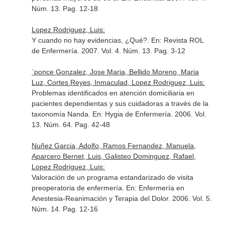
Núm. 13. Pag. 12-18
Lopez Rodriguez, Luis:
Y cuando no hay evidencias, ¿Qué?.
En: Revista ROL
de Enfermería
. 2007. Vol. 4. Núm. 13. Pag. 3-12
`ponce Gonzalez, Jose Maria, Bellido Moreno, Maria
Luz, Cortes Reyes, Inmaculad, Lopez Rodriguez, Luis:
Problemas identificados en atención domiciliaria en
pacientes dependientas y sus cuidadoras a través de la
taxonomía Nanda.
En: Hygia de Enfermería
. 2006. Vol.
13. Núm. 64. Pag. 42-48
Nuñez Garcia, Adolfo, Ramos Fernandez, Manuela,
Aparcero Bernet, Luis, Galisteo Dominguez, Rafael,
Lopez Rodriguez, Luis:
Valoración de un programa estandarizado de visita
preoperatoria de enfermería.
En: Enfermería en
Anestesia-Reanimación y Terapia del Dolor
. 2006. Vol. 5.
Núm. 14. Pag. 12-16