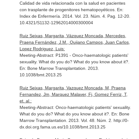
Calidad de vida relacionada con la salud en pacientes
con trasplante de progenitores hematopoyéticos.
En:
Index de Enfermería
. 2014. Vol. 23. Núm. 4. Pag. 12-20.
10.4321/S1132-12962014000300004
Ruiz Seixas, Margarita, Vázquez Moncada, Mercedes,
Praena Fernández, J.M., Quijano Campos, Juan Carlos,
Lopez Rodriguez, Luis:
Meeting-Abstract: P1391 - Onco-haematologic patients'
sexuality. What do you do? What do you know about it?.
En: Bone Marrow Transplantation
. 2013.
10.1038/bmt.2013.25
Ruiz Seixas, Margarita, Vazquez Moncada, M, Praena
Fernandez, Jm, Marquez Malaver, Fj, Gomez Ferriz, T,
et. al.:
Meeting-Abstract: Onco-haematologic patients' sexuality.
What do you do? What do you know about it?.
En: Bone
Marrow Transplantation
. 2013. Vol. 48. Núm. 2. http://0-
dx.doi.org.fama.us.es/10.1038/bmt.2013.25