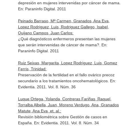
depresión en mujeres intervenidas por cáncer de mama.
En: Paraninfo Digital
. 2011
Peinado Barraso, Mª Carmen, Granados, Ana Eva,
Lopez Rodriguez, Luis, Rodriguez Gallego, Isabel,
Quijano Campos, Juan Carlos:
¿Qué diagnósticos enfermeros presentan las mujeres
que serán intervenidas de cáncer de mama?.
En:
Paraninfo Digital
. 2011
Ruiz Seixas, Margarita, Lopez Rodriguez, Luis, Gomez
Ferris, Trinidad:
Preservación de la fertilidad en el fallo ovárico precoz
secundario a los tratamientos oncohematológicos.
En:
Evidentia
. 2011. Vol. 8. Núm. 36
Luque Ortega, Yolanda, Contreras Fariñas, Raquel,
Torralba Albella, Juan, Moreno Verdugo, Ana, Granados
Matute, Ana Eva, et. al.:
Revisión bibliométrica sobre Gestión de casos en
España.
En: Evidentia
. 2011. Vol. 8. Núm. 34