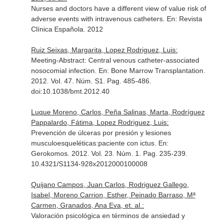
Nurses and doctors have a different view of value risk of
adverse events with intravenous catheters.
En: Revista
Clínica Española
. 2012
Ruiz Seixas, Margarita, Lopez Rodriguez, Luis:
Meeting-Abstract: Central venous catheter-associated
nosocomial infection.
En: Bone Marrow Transplantation
.
2012. Vol. 47. Núm. S1. Pag. 485-486.
doi:10.1038/bmt.2012.40
Luque Moreno, Carlos, Peña Salinas, Marta, Rodríguez
Pappalardo, Fátima, Lopez Rodriguez, Luis:
Prevención de úlceras por presión y lesiones
musculoesqueléticas:paciente con ictus.
En:
Gerokomos
. 2012. Vol. 23. Núm. 1. Pag. 235-239.
10.4321/S1134-928x2012000100008
Quijano Campos, Juan Carlos, Rodriguez Gallego,
Isabel, Moreno Carrion, Esther, Peinado Barraso, Mª
Carmen, Granados, Ana Eva, et. al.:
Valoración psicológica en términos de ansiedad y