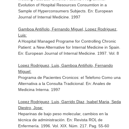
Evolution of Hospital Resources Consumtion in a
Sample of Hyperconsumers Subjects.
En: European
Journal of Internal Medicine
. 1997
Gamboa Antiñolo, Fernando Miguel, Lopez Rodriguez,
Luis:
A Hospital Managed Programe for Controlling Chronic
Patient: a New Alternative for Internal Medicine in Spain.
En: European Journal of Internal Medicine
. 1997. Vol. 8
Lopez Rodriguez, Luis, Gamboa Antiñolo, Fernando
Miguel:
Programa de Pacientes Cronicos: el Telefono Como una
Alternativa a la Consulta Tradicional.
En: Anales de
Medicina Interna
. 1997
Lopez Rodriguez, Luis, Garrido Diaz, Isabel Maria, Seda
Diestro, Jose:
Heparinas de bajo peso molecular, cambios en la
técnica de administración.
En: Revista ROL de
Enfermería
. 1996. Vol. XIX. Núm. 217. Pag. 55-60