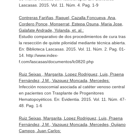
Lascasas
. 2015. Vol. 11. Núm. 4. Pag. 1-9
Contreras Fariñas, Raquel, Cazalla Foncueva, Ana,
Cordero Ponce, Monserrat, Estepa Osuna, Maria Jose,
Galafate Andrade, Yolanda, et. al.:
Estudio comparativo de dos procedimientos de cura tras
la resección de quiste pilonidal mediante técnica abierta.
En: Biblioteca Lascasas
. 2015. Vol. 11. Núm. 2. Pag. 01-
14. http://www.index-
f.com/lascasas/documentos/lc0820.php
Ruiz Seixas , Margarita, Lopez Rodriguez, Luis, Praena
Fernández, J.M., Vazquez Moncada, Mercedes:
Infección nosocomial asociada al catéter venoso central
en pacientes con Trasplante de Progenitores
Hematopoyéticos.
En: Evidentia
. 2015. Vol. 11. Núm. 47-
48. Pag. 1-6
Ruiz Seixas, Margarita, Lopez Rodriguez, Luis, Praena
Fernández, J.M., Vazquez Moncada, Mercedes, Quijano
Campos, Juan Carlos: