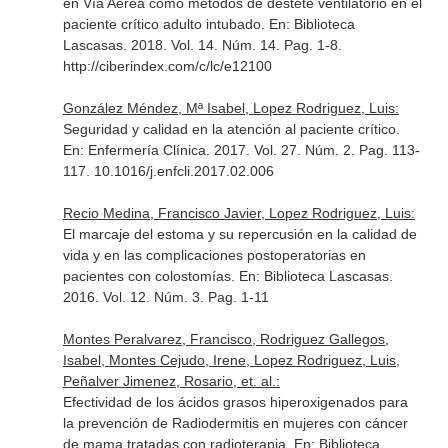
en Vía Aérea como métodos de destete ventilatorio en el
paciente crítico adulto intubado.
En: Biblioteca
Lascasas
. 2018. Vol. 14. Núm. 14. Pag. 1-8.
http://ciberindex.com/c/lc/e12100
González Méndez, Mª Isabel, Lopez Rodriguez, Luis:
Seguridad y calidad en la atención al paciente crítico.
En: Enfermería Clínica
. 2017. Vol. 27. Núm. 2. Pag. 113-
117. 10.1016/j.enfcli.2017.02.006
Recio Medina, Francisco Javier, Lopez Rodriguez, Luis:
El marcaje del estoma y su repercusión en la calidad de
vida y en las complicaciones postoperatorias en
pacientes con colostomías.
En: Biblioteca Lascasas
.
2016. Vol. 12. Núm. 3. Pag. 1-11
Montes Peralvarez, Francisco, Rodriguez Gallegos,
Isabel, Montes Cejudo, Irene, Lopez Rodriguez, Luis,
Peñalver Jimenez, Rosario, et. al.:
Efectividad de los ácidos grasos hiperoxigenados para
la prevención de Radiodermitis en mujeres con cáncer
de mama tratadas con radioterapia.
En: Biblioteca