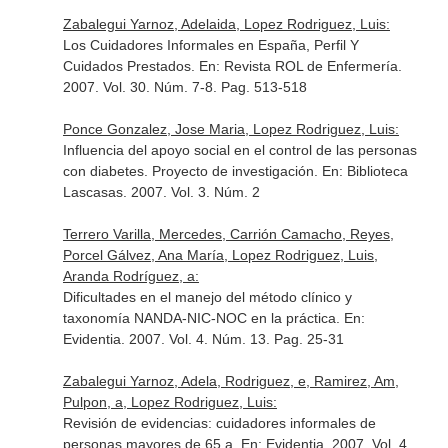
Zabalegui Yarnoz, Adelaida, Lopez Rodriguez, Luis:
Los Cuidadores Informales en España, Perfil Y
Cuidados Prestados.
En: Revista ROL de Enfermería
.
2007. Vol. 30. Núm. 7-8. Pag. 513-518
Ponce Gonzalez, Jose Maria, Lopez Rodriguez, Luis:
Influencia del apoyo social en el control de las personas
con diabetes. Proyecto de investigación.
En: Biblioteca
Lascasas
. 2007. Vol. 3. Núm. 2
Terrero Varilla, Mercedes, Carrión Camacho, Reyes,
Porcel Gálvez, Ana María, Lopez Rodriguez, Luis,
Aranda Rodríguez, a:
Dificultades en el manejo del método clínico y
taxonomía NANDA-NIC-NOC en la práctica.
En:
Evidentia
. 2007. Vol. 4. Núm. 13. Pag. 25-31
Zabalegui Yarnoz, Adela, Rodriguez, e, Ramirez, Am,
Pulpon, a, Lopez Rodriguez, Luis:
Revisión de evidencias: cuidadores informales de
personas mayores de 65 a.
En: Evidentia
. 2007. Vol. 4.