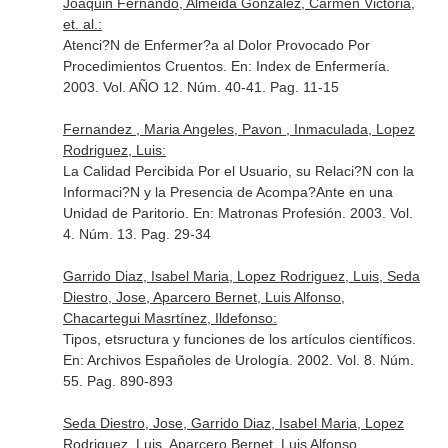
Joaquin Fernando, Almeida González, Carmen Victoria,
et. al.:
Atenci?N de Enfermer?a al Dolor Provocado Por
Procedimientos Cruentos.
En: Index de Enfermería
.
2003. Vol. AÑO 12. Núm. 40-41. Pag. 11-15
Fernandez , Maria Angeles, Pavon , Inmaculada, Lopez
Rodriguez, Luis:
La Calidad Percibida Por el Usuario, su Relaci?N con la
Informaci?N y la Presencia de Acompa?Ante en una
Unidad de Paritorio.
En: Matronas Profesión
. 2003. Vol.
4. Núm. 13. Pag. 29-34
Garrido Diaz, Isabel Maria, Lopez Rodriguez, Luis, Seda
Diestro, Jose, Aparcero Bernet, Luis Alfonso,
Chacartegui Masrtínez, Ildefonso:
Tipos, etsructura y funciones de los artículos científicos.
En: Archivos Españoles de Urología
. 2002. Vol. 8. Núm.
55. Pag. 890-893
Seda Diestro, Jose, Garrido Diaz, Isabel Maria, Lopez
Rodriguez, Luis, Aparcero Bernet, Luis Alfonso,