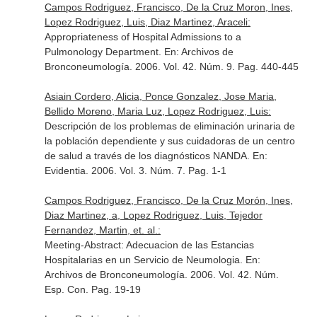
Campos Rodriguez, Francisco, De la Cruz Moron, Ines,
Lopez Rodriguez, Luis, Diaz Martinez, Araceli:
Appropriateness of Hospital Admissions to a
Pulmonology Department.
En: Archivos de
Bronconeumología
. 2006. Vol. 42. Núm. 9. Pag. 440-445
Asiain Cordero, Alicia, Ponce Gonzalez, Jose Maria,
Bellido Moreno, Maria Luz, Lopez Rodriguez, Luis:
Descripción de los problemas de eliminación urinaria de
la población dependiente y sus cuidadoras de un centro
de salud a través de los diagnósticos NANDA.
En:
Evidentia
. 2006. Vol. 3. Núm. 7. Pag. 1-1
Campos Rodriguez, Francisco, De la Cruz Morón, Ines,
Diaz Martinez, a, Lopez Rodriguez, Luis, Tejedor
Fernandez, Martin, et. al.:
Meeting-Abstract: Adecuacion de las Estancias
Hospitalarias en un Servicio de Neumologia.
En:
Archivos de Bronconeumología
. 2006. Vol. 42. Núm.
Esp. Con. Pag. 19-19