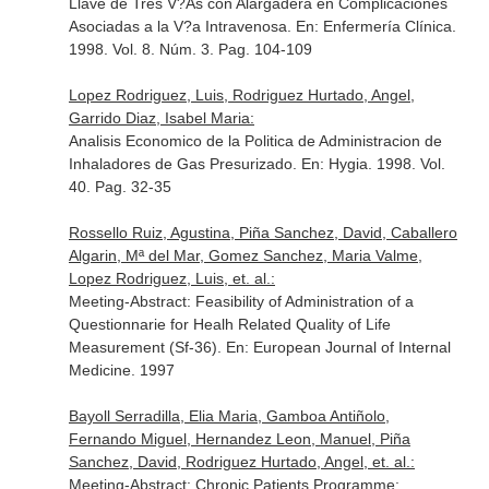
Llave de Tres V?As con Alargadera en Complicaciones
Asociadas a la V?a Intravenosa.
En: Enfermería Clínica
.
1998. Vol. 8. Núm. 3. Pag. 104-109
Lopez Rodriguez, Luis, Rodriguez Hurtado, Angel,
Garrido Diaz, Isabel Maria:
Analisis Economico de la Politica de Administracion de
Inhaladores de Gas Presurizado.
En: Hygia
. 1998. Vol.
40. Pag. 32-35
Rossello Ruiz, Agustina, Piña Sanchez, David, Caballero
Algarin, Mª del Mar, Gomez Sanchez, Maria Valme,
Lopez Rodriguez, Luis, et. al.:
Meeting-Abstract: Feasibility of Administration of a
Questionnarie for Healh Related Quality of Life
Measurement (Sf-36).
En: European Journal of Internal
Medicine
. 1997
Bayoll Serradilla, Elia Maria, Gamboa Antiñolo,
Fernando Miguel, Hernandez Leon, Manuel, Piña
Sanchez, David, Rodriguez Hurtado, Angel, et. al.:
Meeting-Abstract: Chronic Patients Programme: