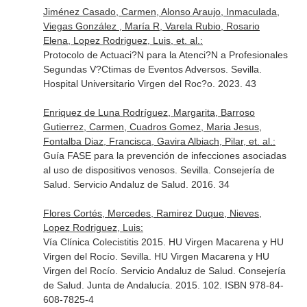
Jiménez Casado, Carmen, Alonso Araujo, Inmaculada,
Viegas González , María R, Varela Rubio, Rosario
Elena, Lopez Rodriguez, Luis, et. al.:
Protocolo de Actuaci?N para la Atenci?N a Profesionales
Segundas V?Ctimas de Eventos Adversos. Sevilla.
Hospital Universitario Virgen del Roc?o. 2023. 43
Enriquez de Luna Rodríguez, Margarita, Barroso
Gutierrez, Carmen, Cuadros Gomez, Maria Jesus,
Fontalba Diaz, Francisca, Gavira Albiach, Pilar, et. al.:
Guía FASE para la prevención de infecciones asociadas
al uso de dispositivos venosos. Sevilla. Consejería de
Salud. Servicio Andaluz de Salud. 2016. 34
Flores Cortés, Mercedes, Ramirez Duque, Nieves,
Lopez Rodriguez, Luis:
Vía Clínica Colecistitis 2015. HU Virgen Macarena y HU
Virgen del Rocío. Sevilla. HU Virgen Macarena y HU
Virgen del Rocío. Servicio Andaluz de Salud. Consejería
de Salud. Junta de Andalucía. 2015. 102. ISBN 978-84-
608-7825-4