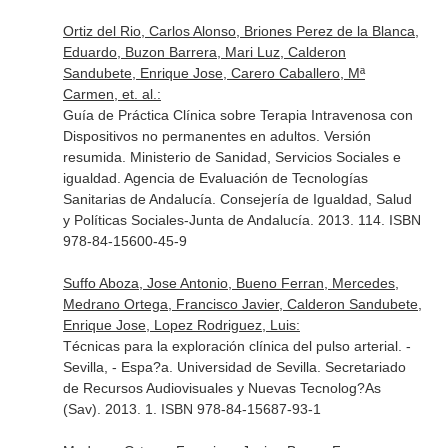
Ortiz del Rio, Carlos Alonso, Briones Perez de la Blanca,
Eduardo, Buzon Barrera, Mari Luz, Calderon
Sandubete, Enrique Jose, Carero Caballero, Mª
Carmen, et. al.:
Guía de Práctica Clínica sobre Terapia Intravenosa con
Dispositivos no permanentes en adultos. Versión
resumida. Ministerio de Sanidad, Servicios Sociales e
igualdad. Agencia de Evaluación de Tecnologías
Sanitarias de Andalucía. Consejería de Igualdad, Salud
y Políticas Sociales-Junta de Andalucía. 2013. 114. ISBN
978-84-15600-45-9
Suffo Aboza, Jose Antonio, Bueno Ferran, Mercedes,
Medrano Ortega, Francisco Javier, Calderon Sandubete,
Enrique Jose, Lopez Rodriguez, Luis:
Técnicas para la exploración clínica del pulso arterial. -
Sevilla, - Espa?a. Universidad de Sevilla. Secretariado
de Recursos Audiovisuales y Nuevas Tecnolog?As
(Sav). 2013. 1. ISBN 978-84-15687-93-1