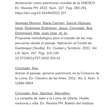
declaración como patrimonio mundial de la UNESCO.
En: Revista PH
. 2022. Núm. 107. Pag. 280-291.
https://doi.org/10.33349/2022.107
Venegas Moreno, Maria Carmen, García Vázquez,
Irena, Rodriguez Rodriguez, Jesus, Coronado, Ana,
Dominguez Vela, Juan Jose, et. al.:
Propuesta metodológica para el estudio de las vías
pecuarias desde el paisaje. Aplicación al Cordel de
Gambogaz (Sevilla).
En: Ciudad y Territorio
. 2021. Vol.
LIII. Núm. 207. Pag. 119-140.
10.37230/CyTET.2020.204.01
Coronado, Ana:
Activar el paisaje, generar patrimonio en la Comarca de
la Loma.
En: Claustro de las Artes
. 2011. Vol. 5. Núm. 5.
11886-9904
Coronado, Ana, Sánchez, Marcelino:
La campiña de Jaén y la Loma de Úbeda. Huella,
memoria y vida.
En: Revista PH. Boletín del Instituto