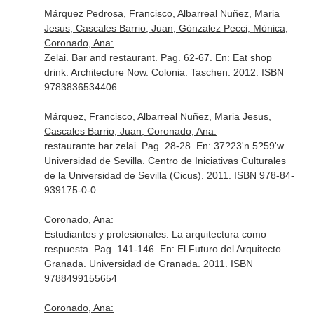
Márquez Pedrosa, Francisco, Albarreal Nuñez, Maria
Jesus, Cascales Barrio, Juan, Gónzalez Pecci, Mónica,
Coronado, Ana:
Zelai. Bar and restaurant. Pag. 62-67.
En: Eat shop
drink. Architecture Now
. Colonia. Taschen. 2012. ISBN
9783836534406
Márquez, Francisco, Albarreal Nuñez, Maria Jesus,
Cascales Barrio, Juan, Coronado, Ana:
restaurante bar zelai. Pag. 28-28.
En: 37?23'n 5?59'w
.
Universidad de Sevilla. Centro de Iniciativas Culturales
de la Universidad de Sevilla (Cicus). 2011. ISBN 978-84-
939175-0-0
Coronado, Ana:
Estudiantes y profesionales. La arquitectura como
respuesta. Pag. 141-146.
En: El Futuro del Arquitecto
.
Granada. Universidad de Granada. 2011. ISBN
9788499155654
Coronado, Ana: