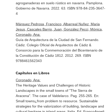
agroganaderas en suelo rústico en navarra. Pamplona.
Gobierno de Navarra. 2022. 63. ISBN 978-84-235-3647-
4
Márquez Pedrosa, Francisco, Albarreal Nuñez, Maria
Jesus, Cascales Barrio, Juan, González Pecci, Mónica,
Coronado, Ana:
Guía de Arquitectura de la Ciudad de San Fernando.
Cádiz. Colegio Oficial de Arquitectos de Cádiz &
Consorcio para la Conmemoración del Bicentenario de
la Constitución de Cádiz 1812. 2012. 269. ISBN
9788461562343
Capítulos en Libros
Coronado, Ana:
The Heritage Values and Challenges of Historic
Landscapes in the small towns of "The Sierra de
Aracena". The case of Valdelarco. Pag. 255-265.
En:
Small towns¿from problem to resource. Sustainable
strategies for the valorization of building, landscape and
cultural heritage in inland areas
. Italia. Ed. FrancoAngeli