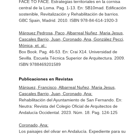
FACE TO FACE. Estrategias territoriales en la cornisa
central de la Loma. Pag. 1-13.
En: SB10mad. Edificación
sostenible, Revitalización y Rehabilitación de barrios
.
GBC Spain, Madrid. 2010. ISBN 978-84-614-1920-3
Márquez Pedrosa, Paco, Albarreal Nuñez, Maria Jesus,
Cascales Barrio, Juan, Coronado, Ana, González Pecci,
Mónica, et. al.:
Box Book. Pag. 46-53.
En: Crai X14
. Universidad de
Sevilla. Escuela Técnica Superior de Arquitectura. 2009.
ISBN 9788469201589
Publicaciones en Revistas
Márquez, Francisco, Albarreal Nuñez, Maria Jesus,
Cascales Barrio, Juan, Coronado, Ana:
Rehabilitación del Ayuntamiento de San Fernando.
En:
Neutra: Revista del Colegio Oficial de Arquitectos de
Andalucía Occidental
. 2023. Núm. 18. Pag. 124-125
Coronado, Ana:
Los paisajes del olivar en Andalucía. Expediente para su