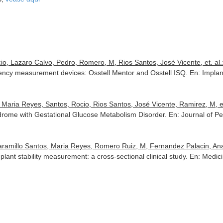
io, Lazaro Calvo, Pedro, Romero, M, Rios Santos, José Vicente, et. al.
ency measurement devices: Osstell Mentor and Osstell ISQ.
En: Implan
Maria Reyes, Santos, Rocio, Rios Santos, José Vicente, Ramirez, M, et
ndrome with Gestational Glucose Metabolism Disorder.
En: Journal of P
aramillo Santos, Maria Reyes, Romero Ruiz, M, Fernandez Palacin, Ana 
mplant stability measurement: a cross-sectional clinical study.
En: Medici