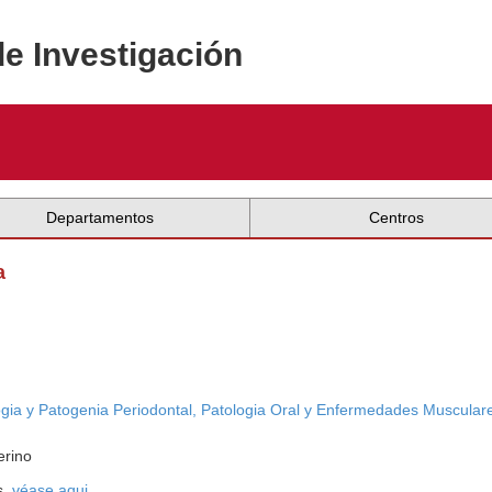
de Investigación
Departamentos
Centros
a
logia y Patogenia Periodontal, Patologia Oral y Enfermedades Muscular
erino
s,
véase aqui