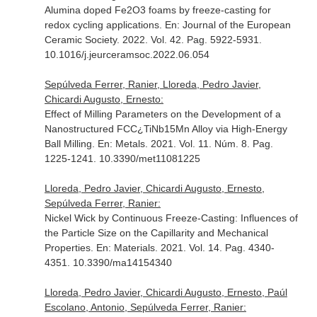
Alumina doped Fe2O3 foams by freeze-casting for
redox cycling applications.
En: Journal of the European
Ceramic Society
. 2022. Vol. 42. Pag. 5922-5931.
10.1016/j.jeurceramsoc.2022.06.054
Sepúlveda Ferrer, Ranier, Lloreda, Pedro Javier,
Chicardi Augusto, Ernesto:
Effect of Milling Parameters on the Development of a
Nanostructured FCC¿TiNb15Mn Alloy via High-Energy
Ball Milling.
En: Metals
. 2021. Vol. 11. Núm. 8. Pag.
1225-1241. 10.3390/met11081225
Lloreda, Pedro Javier, Chicardi Augusto, Ernesto,
Sepúlveda Ferrer, Ranier:
Nickel Wick by Continuous Freeze-Casting: Influences of
the Particle Size on the Capillarity and Mechanical
Properties.
En: Materials
. 2021. Vol. 14. Pag. 4340-
4351. 10.3390/ma14154340
Lloreda, Pedro Javier, Chicardi Augusto, Ernesto, Paúl
Escolano, Antonio, Sepúlveda Ferrer, Ranier: