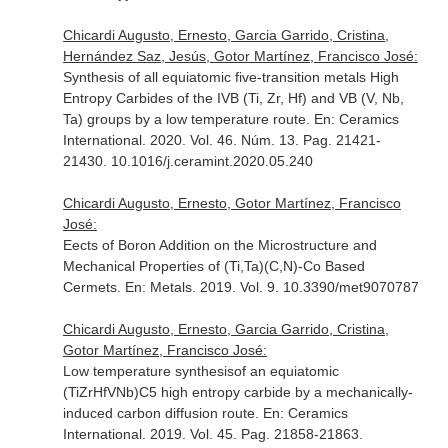
Chicardi Augusto, Ernesto, Garcia Garrido, Cristina,
Hernández Saz, Jesús, Gotor Martínez, Francisco José:
Synthesis of all equiatomic five-transition metals High
Entropy Carbides of the IVB (Ti, Zr, Hf) and VB (V, Nb,
Ta) groups by a low temperature route.
En: Ceramics
International
. 2020. Vol. 46. Núm. 13. Pag. 21421-
21430. 10.1016/j.ceramint.2020.05.240
Chicardi Augusto, Ernesto, Gotor Martínez, Francisco
José:
Eects of Boron Addition on the Microstructure and
Mechanical Properties of (Ti,Ta)(C,N)-Co Based
Cermets.
En: Metals
. 2019. Vol. 9. 10.3390/met9070787
Chicardi Augusto, Ernesto, Garcia Garrido, Cristina,
Gotor Martínez, Francisco José:
Low temperature synthesisof an equiatomic
(TiZrHfVNb)C5 high entropy carbide by a mechanically-
induced carbon diffusion route.
En: Ceramics
International
. 2019. Vol. 45. Pag. 21858-21863.