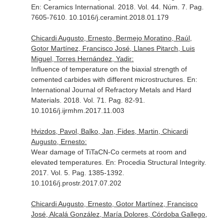
En: Ceramics International
. 2018. Vol. 44. Núm. 7. Pag.
7605-7610. 10.1016/j.ceramint.2018.01.179
Chicardi Augusto, Ernesto, Bermejo Moratino, Raúl,
Gotor Martínez, Francisco José, Llanes Pitarch, Luis
Miguel, Torres Hernández, Yadir:
Influence of temperature on the biaxial strength of
cemented carbides with different microstructures.
En:
International Journal of Refractory Metals and Hard
Materials
. 2018. Vol. 71. Pag. 82-91.
10.1016/j.ijrmhm.2017.11.003
Hvizdos, Pavol, Balko, Jan, Fides, Martin, Chicardi
Augusto, Ernesto:
Wear damage of TiTaCN-Co cermets at room and
elevated temperatures.
En: Procedia Structural Integrity
.
2017. Vol. 5. Pag. 1385-1392.
10.1016/j.prostr.2017.07.202
Chicardi Augusto, Ernesto, Gotor Martínez, Francisco
José, Alcalá González, María Dolores, Córdoba Gallego,