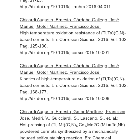
Pag. 17-25.
http://dx.doi.org/10.1016/j.ijrmhm.2016.04.011
Chicardi Augusto, Ernesto, Córdoba Gallego, José
Manuel, Gotor Martínez, Francisco José:
High temperature oxidation resistance of (Ti,Ta)(C,N)-
based cermets.
En: Corrosion Science
. 2016. Vol. 102.
Pag. 125-136.
http://dx.doi.org/10.1016/j.corsci.2015.10.001
Chicardi Augusto, Ernesto, Córdoba Gallego, José
Manuel, Gotor Martínez, Francisco José:
Kinetics of high-temperature oxidation of (Ti,Ta)(C,N)-
based cermets.
En: Corrosion Science
. 2016. Vol. 102.
Pag. 168-177.
http://dx.doi.org/10.1016/j.corsci.2015.10.006
Chicardi Augusto, Ernesto, Gotor Martínez, Francisco
José, Medri, V., Guicciardi, S., Lascano, S., et. al.:
Hot-pressing of (Ti, Mt)(C,N)¿Co¿Mo2C (Mt = Ta,Nb)
powdered cermets synthesized by a mechanically
induced self-sustaining reaction.
En: Chemical