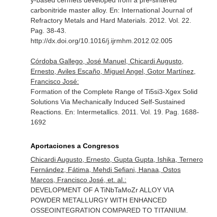
y-based cermets developed from a pre-sintered
carbonitride master alloy.
En: International Journal of
Refractory Metals and Hard Materials
. 2012. Vol. 22.
Pag. 38-43.
http://dx.doi.org/10.1016/j.ijrmhm.2012.02.005
Córdoba Gallego, José Manuel, Chicardi Augusto,
Ernesto, Aviles Escaño, Miguel Angel, Gotor Martínez,
Francisco José:
Formation of the Complete Range of Ti5si3-Xgex Solid
Solutions Via Mechanically Induced Self-Sustained
Reactions.
En: Intermetallics
. 2011. Vol. 19. Pag. 1688-
1692
Aportaciones a Congresos
Chicardi Augusto, Ernesto, Gupta Gupta, Ishika, Ternero
Fernández, Fátima, Mehdi Sefiani, Hanaa, Ostos
Marcos, Francisco José, et. al.:
DEVELOPMENT OF A TiNbTaMoZr ALLOY VIA
POWDER METALLURGY WITH ENHANCED
OSSEOINTEGRATION COMPARED TO TITANIUM.