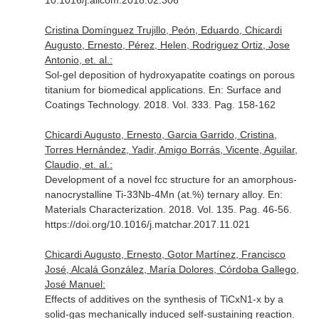
10.1016/j.allcom.2018.02.306
Cristina Domínguez Trujillo, Peón, Eduardo, Chicardi
Augusto, Ernesto, Pérez, Helen, Rodriguez Ortiz, Jose
Antonio, et. al.:
Sol-gel deposition of hydroxyapatite coatings on porous
titanium for biomedical applications.
En: Surface and
Coatings Technology
. 2018. Vol. 333. Pag. 158-162
Chicardi Augusto, Ernesto, Garcia Garrido, Cristina,
Torres Hernández, Yadir, Amigo Borrás, Vicente, Aguilar,
Claudio, et. al.:
Development of a novel fcc structure for an amorphous-
nanocrystalline Ti-33Nb-4Mn (at.%) ternary alloy.
En:
Materials Characterization
. 2018. Vol. 135. Pag. 46-56.
https://doi.org/10.1016/j.matchar.2017.11.021
Chicardi Augusto, Ernesto, Gotor Martínez, Francisco
José, Alcalá González, María Dolores, Córdoba Gallego,
José Manuel:
Effects of additives on the synthesis of TiCxN1-x by a
solid-gas mechanically induced self-sustaining reaction.