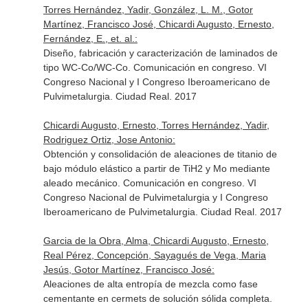
Torres Hernández, Yadir, González, L. M., Gotor
Martínez, Francisco José, Chicardi Augusto, Ernesto,
Fernández, E., et. al.:
Diseño, fabricación y caracterización de laminados de
tipo WC-Co/WC-Co. Comunicación en congreso. VI
Congreso Nacional y I Congreso Iberoamericano de
Pulvimetalurgia. Ciudad Real. 2017
Chicardi Augusto, Ernesto, Torres Hernández, Yadir,
Rodriguez Ortiz, Jose Antonio:
Obtención y consolidación de aleaciones de titanio de
bajo módulo elástico a partir de TiH2 y Mo mediante
aleado mecánico. Comunicación en congreso. VI
Congreso Nacional de Pulvimetalurgia y I Congreso
Iberoamericano de Pulvimetalurgia. Ciudad Real. 2017
Garcia de la Obra, Alma, Chicardi Augusto, Ernesto,
Real Pérez, Concepción, Sayagués de Vega, Maria
Jesús, Gotor Martínez, Francisco José:
Aleaciones de alta entropía de mezcla como fase
cementante en cermets de solución sólida completa.