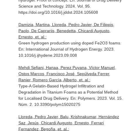
hydrogel. Proof of concept.
En: Journal of Drug Delivery
Science and Technology
. 2024. Vol. 95.
https://doi.org/10.1016/j.jddst.2024.105608
Damizia, Martina, Lloreda, Pedro Javier, De Filippis,
Paolo, De Caprariis, Benedetta, Chicardi Augusto,
Ernesto, et. al.:
Green hydrogen production using doped Fe2O3 foams.
En: International Journal of Hydrogen Energy
. 2023.
10.1016/j.ijhydene.2023.09.008
Mehdi Sefiani, Hanaa, Perez Puyana, Víctor Manuel,
Ostos Marcos, Francisco José, Sepúlveda Ferrer,
Ranier, Romero García, Alberto, et. al.:
Type-A Gelatin-Based Hydrogel Infiltration and
Degradation in Titanium Foams as a Potential Method
for Localised Drug Delivery.
En: Polymers
. 2023. Vol. 15.
Núm. 2. 10.3390/polym15020275
Lloreda, Pedro Javier, Balu, Krishnakumar, Hernández
Saz, Jesús, Chicardi Augusto, Ernesto, Ferrari
Fernandez, Begoña, et. al.: