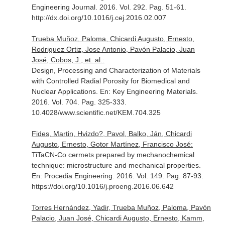
Engineering Journal
. 2016. Vol. 292. Pag. 51-61.
http://dx.doi.org/10.1016/j.cej.2016.02.007
Trueba Muñoz, Paloma, Chicardi Augusto, Ernesto,
Rodriguez Ortiz, Jose Antonio, Pavón Palacio, Juan
José, Cobos, J., et. al.:
Design, Processing and Characterization of Materials
with Controlled Radial Porosity for Biomedical and
Nuclear Applications.
En: Key Engineering Materials
.
2016. Vol. 704. Pag. 325-333.
10.4028/www.scientific.net/KEM.704.325
Fides, Martin, Hvizdo?, Pavol, Balko, Ján, Chicardi
Augusto, Ernesto, Gotor Martínez, Francisco José:
TiTaCN-Co cermets prepared by mechanochemical
technique: microstructure and mechanical properties.
En: Procedia Engineering
. 2016. Vol. 149. Pag. 87-93.
https://doi.org/10.1016/j.proeng.2016.06.642
Torres Hernández, Yadir, Trueba Muñoz, Paloma, Pavón
Palacio, Juan José, Chicardi Augusto, Ernesto, Kamm,