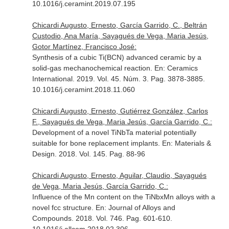
10.1016/j.ceramint.2019.07.195
Chicardi Augusto, Ernesto, García Garrido, C., Beltrán
Custodio, Ana María, Sayagués de Vega, Maria Jesús,
Gotor Martínez, Francisco José:
Synthesis of a cubic Ti(BCN) advanced ceramic by a
solid-gas mechanochemical reaction.
En: Ceramics
International
. 2019. Vol. 45. Núm. 3. Pag. 3878-3885.
10.1016/j.ceramint.2018.11.060
Chicardi Augusto, Ernesto, Gutiérrez González, Carlos
F., Sayagués de Vega, Maria Jesús, García Garrido, C.:
Development of a novel TiNbTa material potentially
suitable for bone replacement implants.
En: Materials &
Design
. 2018. Vol. 145. Pag. 88-96
Chicardi Augusto, Ernesto, Aguilar, Claudio, Sayagués
de Vega, Maria Jesús, García Garrido, C.:
Influence of the Mn content on the TiNbxMn alloys with a
novel fcc structure.
En: Journal of Alloys and
Compounds
. 2018. Vol. 746. Pag. 601-610.