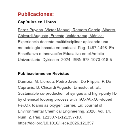
Publicaciones:
Capítulos en Libros
Perez Puyana, Víctor Manuel, Romero García, Alberto,
Chicardi Augusto, Ernesto, Valderrama, Mónica:
Experiencia docente multidisciplinar aplicando una
metodología basada en podcast. Pag. 1487-1498.
En:
Enseñanza e Innovación Educativa en el Ambito
Universitario
. Dykinson. 2024. ISBN 978-1070-018-5
Publicaciones en Revistas
Damizia, M, Lloreda, Pedro Javier, De Filippis, P, De
Caprariis, B, Chicardi Augusto, Ernesto, et. al.:
Sustainable co-production of syngas and high-purity H¿
by chemical looping process with TiO¿/Al¿O¿-doped
Fe¿O¿ foams as oxygen carrier.
En: Journal of
Environmental Chemical Engineering
. 2026. Vol. 14.
Núm. 2. Pag. 121397-1-121397-10.
https://doi.org/10.1016/j.jece.2026.121397