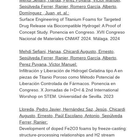
Mehdi Sefiani, Hanaa, Perez Puyana, Víctor Manuel,
Sepúlveda Ferrer, Ranier, Romero García, Alberto,
Domínguez , Juan, et. al.:
Surface Engineering of Titanium Foams for Targeted
Drug Release via Biocompatible Hydrogel: A Proof of
Concept Study. Ponencia en Congreso. XVII Congreso
Nacional de Materiales CNMAT 2024. Málaga. 2024
Mehdi Sefiani, Hanaa, Chicardi Augusto, Ernesto,
Sepúlveda Ferrer, Ranier, Romero García, Alberto,
Perez Puyana, Víctor Manuel:
Infiltración y Liberación de Hidrogel Gelatina tipo A en
piezas de Titanio Poroso como Método Potencial de
Liberación Controlada de Fármacos. Ponencia en
Congreso. X Jornadas de I+D+I & 2nd International
Worshop on STEM. Universidad de Sevilla. 2023
Lloreda, Pedro Javier, Hernández Saz, Jesús, Chicardi
Augusto, Ernesto, Paúl Escolano, Antonio, Sepúlveda
Ferrer, Ranier:
Development of doped Fe2O3 foams by freeze-casting:
structure-processing relationships and H2 stream