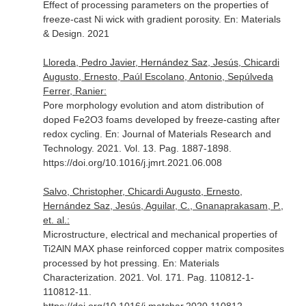
Effect of processing parameters on the properties of
freeze-cast Ni wick with gradient porosity.
En: Materials
& Design
. 2021
Lloreda, Pedro Javier, Hernández Saz, Jesús, Chicardi
Augusto, Ernesto, Paúl Escolano, Antonio, Sepúlveda
Ferrer, Ranier:
Pore morphology evolution and atom distribution of
doped Fe2O3 foams developed by freeze-casting after
redox cycling.
En: Journal of Materials Research and
Technology
. 2021. Vol. 13. Pag. 1887-1898.
https://doi.org/10.1016/j.jmrt.2021.06.008
Salvo, Christopher, Chicardi Augusto, Ernesto,
Hernández Saz, Jesús, Aguilar, C., Gnanaprakasam, P.,
et. al.:
Microstructure, electrical and mechanical properties of
Ti2AlN MAX phase reinforced copper matrix composites
processed by hot pressing.
En: Materials
Characterization
. 2021. Vol. 171. Pag. 110812-1-
110812-11.