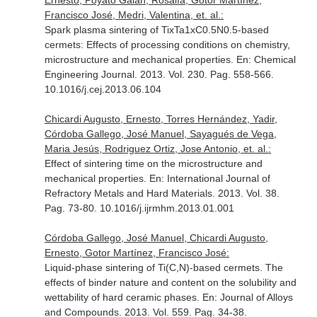
Ernesto, Poyato Galán, Rosalía, Gotor Martínez,
Francisco José, Medri, Valentina, et. al.:
Spark plasma sintering of TixTa1xC0.5N0.5-based
cermets: Effects of processing conditions on chemistry,
microstructure and mechanical properties.
En: Chemical
Engineering Journal
. 2013. Vol. 230. Pag. 558-566.
10.1016/j.cej.2013.06.104
Chicardi Augusto, Ernesto, Torres Hernández, Yadir,
Córdoba Gallego, José Manuel, Sayagués de Vega,
Maria Jesús, Rodriguez Ortiz, Jose Antonio, et. al.:
Effect of sintering time on the microstructure and
mechanical properties.
En: International Journal of
Refractory Metals and Hard Materials
. 2013. Vol. 38.
Pag. 73-80. 10.1016/j.ijrmhm.2013.01.001
Córdoba Gallego, José Manuel, Chicardi Augusto,
Ernesto, Gotor Martínez, Francisco José:
Liquid-phase sintering of Ti(C,N)-based cermets. The
effects of binder nature and content on the solubility and
wettability of hard ceramic phases.
En: Journal of Alloys
and Compounds
. 2013. Vol. 559. Pag. 34-38.