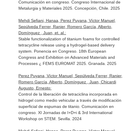
Comunicación en congreso. Congreso Internacional de
Metalurgia y Materiales 2025. Concepción, Chile. 2025
Mehdi Sefiani, Hanaa, Perez Puyana, Víctor Manuel,
Sepúlveda Ferrer, Ranier, Romero García, Alberto,
Domínguez , Juan, et. al.:
Stable functionalization of titanium foams for controlled
tetracycline release using a hydrogel-based delivery
system. Ponencia en Congreso. 18th European
Congress and Exhibition on Advanced Materials and
Processes ¿ FEMS EUROMAT 2025. Granada. 2025
Perez Puyana, Víctor Manuel, Sepúlveda Ferrer, Ranier,
Romero García, Alberto, Domínguez , Juan, Chicardi
Augusto, Ernesto:
Control de la liberación de tetraciclina incorporada en
hidrogel como medio vehicular a través de modificación
superficial de espumas de titanio. Comunicación en
congreso. XI Jornadas de I+D+i & 3rd International
Workshop on STEM. Sevilla. 2024