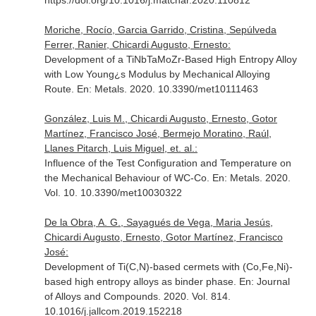
https://doi.org/10.1016/j.matchar.2020.110812
Moriche, Rocío, Garcia Garrido, Cristina, Sepúlveda
Ferrer, Ranier, Chicardi Augusto, Ernesto:
Development of a TiNbTaMoZr-Based High Entropy Alloy
with Low Young¿s Modulus by Mechanical Alloying
Route.
En: Metals
. 2020. 10.3390/met10111463
González, Luis M., Chicardi Augusto, Ernesto, Gotor
Martínez, Francisco José, Bermejo Moratino, Raúl,
Llanes Pitarch, Luis Miguel, et. al.:
Influence of the Test Configuration and Temperature on
the Mechanical Behaviour of WC-Co.
En: Metals
. 2020.
Vol. 10. 10.3390/met10030322
De la Obra, A. G., Sayagués de Vega, Maria Jesús,
Chicardi Augusto, Ernesto, Gotor Martínez, Francisco
José:
Development of Ti(C,N)-based cermets with (Co,Fe,Ni)-
based high entropy alloys as binder phase.
En: Journal
of Alloys and Compounds
. 2020. Vol. 814.
10.1016/j.jallcom.2019.152218