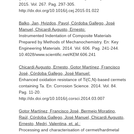
2015. Vol. 267. Pag. 297-305.
http://dx.doi.org/10.1016/j.cej.2015.01.022
Balko, Jan, Hvizdos, Pavol, Córdoba Gallego, José
Manuel, Chicardi Augusto, Ernesto:
Instrumented Indentation of Composite Materials
Prepared by Methods of Mechanochemistry.
En: Key
Engineering Materials
. 2014. Vol. 606. Pag. 241-244.
10.4028/www.scientific.net/KEM.606.241
Chicardi Augusto, Ernesto, Gotor Martínez, Francisco
José, Córdoba Gallego, José Manuel:
Enhanced oxidation resistance of Ti(C,N)-based cermets
containing Ta.
En: Corrosion Science
. 2014. Vol. 84.
Pag. 11-20.
http://dx.doi.org/10.1016/j.corsci.2014.03.007
Gotor Martínez, Francisco José, Bermejo Moratino,
Raúl, Córdoba Gallego, José Manuel, Chicardi Augusto,
Ernesto, Medri, Valentina, et. al.:
Processing and characterisation of cermet/hardmetal