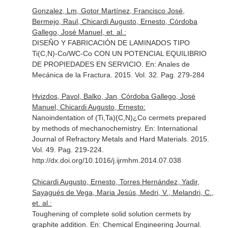
Gonzalez, Lm, Gotor Martínez, Francisco José,
Bermejo, Raul, Chicardi Augusto, Ernesto, Córdoba
Gallego, José Manuel, et. al.:
DISEÑO Y FABRICACIÓN DE LAMINADOS TIPO
Ti(C,N)-Co/WC-Co CON UN POTENCIAL EQUILIBRIO
DE PROPIEDADES EN SERVICIO.
En: Anales de
Mecánica de la Fractura
. 2015. Vol. 32. Pag. 279-284
Hvizdos, Pavol, Balko, Jan, Córdoba Gallego, José
Manuel, Chicardi Augusto, Ernesto:
Nanoindentation of (Ti,Ta)(C,N)¿Co cermets prepared
by methods of mechanochemistry.
En: International
Journal of Refractory Metals and Hard Materials
. 2015.
Vol. 49. Pag. 219-224.
http://dx.doi.org/10.1016/j.ijrmhm.2014.07.038
Chicardi Augusto, Ernesto, Torres Hernández, Yadir,
Sayagués de Vega, Maria Jesús, Medri, V., Melandri, C.,
et. al.:
Toughening of complete solid solution cermets by
graphite addition.
En: Chemical Engineering Journal
.