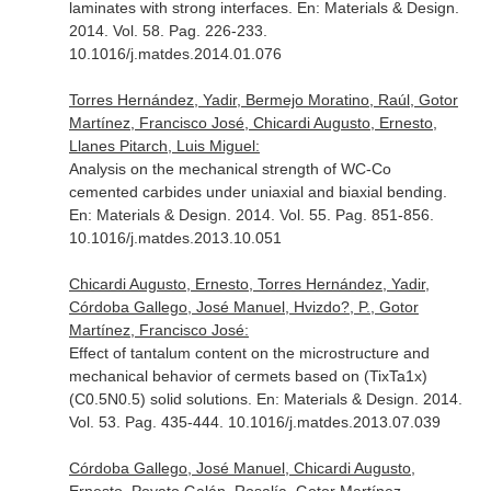
laminates with strong interfaces.
En: Materials & Design
.
2014. Vol. 58. Pag. 226-233.
10.1016/j.matdes.2014.01.076
Torres Hernández, Yadir, Bermejo Moratino, Raúl, Gotor
Martínez, Francisco José, Chicardi Augusto, Ernesto,
Llanes Pitarch, Luis Miguel:
Analysis on the mechanical strength of WC-Co
cemented carbides under uniaxial and biaxial bending.
En: Materials & Design
. 2014. Vol. 55. Pag. 851-856.
10.1016/j.matdes.2013.10.051
Chicardi Augusto, Ernesto, Torres Hernández, Yadir,
Córdoba Gallego, José Manuel, Hvizdo?, P., Gotor
Martínez, Francisco José:
Effect of tantalum content on the microstructure and
mechanical behavior of cermets based on (TixTa1x)
(C0.5N0.5) solid solutions.
En: Materials & Design
. 2014.
Vol. 53. Pag. 435-444. 10.1016/j.matdes.2013.07.039
Córdoba Gallego, José Manuel, Chicardi Augusto,