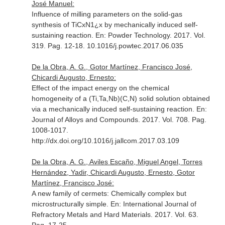
José Manuel:
Influence of milling parameters on the solid-gas
synthesis of TiCxN1¿x by mechanically induced self-
sustaining reaction.
En: Powder Technology
. 2017. Vol.
319. Pag. 12-18. 10.1016/j.powtec.2017.06.035
De la Obra, A. G., Gotor Martínez, Francisco José,
Chicardi Augusto, Ernesto:
Effect of the impact energy on the chemical
homogeneity of a (Ti,Ta,Nb)(C,N) solid solution obtained
via a mechanically induced self-sustaining reaction.
En:
Journal of Alloys and Compounds
. 2017. Vol. 708. Pag.
1008-1017.
http://dx.doi.org/10.1016/j.jallcom.2017.03.109
De la Obra, A. G., Aviles Escaño, Miguel Angel, Torres
Hernández, Yadir, Chicardi Augusto, Ernesto, Gotor
Martínez, Francisco José:
A new family of cermets: Chemically complex but
microstructurally simple.
En: International Journal of
Refractory Metals and Hard Materials
. 2017. Vol. 63.