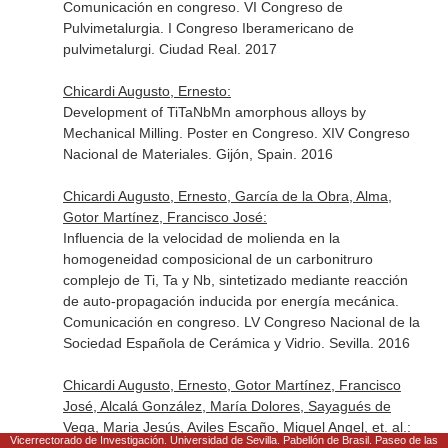
Comunicación en congreso. VI Congreso de
Pulvimetalurgia. I Congreso Iberamericano de
pulvimetalurgi. Ciudad Real. 2017
Chicardi Augusto, Ernesto:
Development of TiTaNbMn amorphous alloys by
Mechanical Milling. Poster en Congreso. XIV Congreso
Nacional de Materiales. Gijón, Spain. 2016
Chicardi Augusto, Ernesto, García de la Obra, Alma,
Gotor Martínez, Francisco José:
Influencia de la velocidad de molienda en la
homogeneidad composicional de un carbonitruro
complejo de Ti, Ta y Nb, sintetizado mediante reacción
de auto-propagación inducida por energía mecánica.
Comunicación en congreso. LV Congreso Nacional de la
Sociedad Española de Cerámica y Vidrio. Sevilla. 2016
Chicardi Augusto, Ernesto, Gotor Martínez, Francisco
José, Alcalá González, María Dolores, Sayagués de
Vega, Maria Jesús, Aviles Escaño, Miguel Angel, et. al.:
Vicerrectorado de Investigación. Universidad de Sevilla. Pabellón de Brasil. Paseo de las