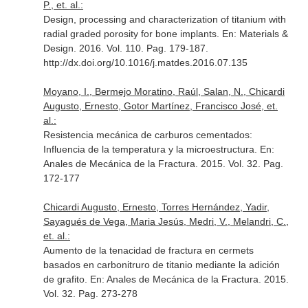
P., et. al.:
Design, processing and characterization of titanium with
radial graded porosity for bone implants.
En: Materials &
Design
. 2016. Vol. 110. Pag. 179-187.
http://dx.doi.org/10.1016/j.matdes.2016.07.135
Moyano, I., Bermejo Moratino, Raúl, Salan, N., Chicardi
Augusto, Ernesto, Gotor Martínez, Francisco José, et.
al.:
Resistencia mecánica de carburos cementados:
Influencia de la temperatura y la microestructura.
En:
Anales de Mecánica de la Fractura
. 2015. Vol. 32. Pag.
172-177
Chicardi Augusto, Ernesto, Torres Hernández, Yadir,
Sayagués de Vega, Maria Jesús, Medri, V., Melandri, C.,
et. al.:
Aumento de la tenacidad de fractura en cermets
basados en carbonitruro de titanio mediante la adición
de grafito.
En: Anales de Mecánica de la Fractura
. 2015.
Vol. 32. Pag. 273-278