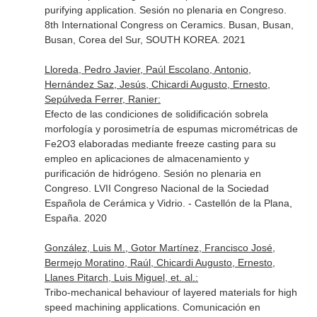
purifying application. Sesión no plenaria en Congreso.
8th International Congress on Ceramics. Busan, Busan,
Busan, Corea del Sur, SOUTH KOREA. 2021
Lloreda, Pedro Javier, Paúl Escolano, Antonio,
Hernández Saz, Jesús, Chicardi Augusto, Ernesto,
Sepúlveda Ferrer, Ranier:
Efecto de las condiciones de solidificación sobrela
morfología y porosimetría de espumas micrométricas de
Fe2O3 elaboradas mediante freeze casting para su
empleo en aplicaciones de almacenamiento y
purificación de hidrógeno. Sesión no plenaria en
Congreso. LVII Congreso Nacional de la Sociedad
Española de Cerámica y Vidrio. - Castellón de la Plana,
España. 2020
González, Luis M., Gotor Martínez, Francisco José,
Bermejo Moratino, Raúl, Chicardi Augusto, Ernesto,
Llanes Pitarch, Luis Miguel, et. al.:
Tribo-mechanical behaviour of layered materials for high
speed machining applications. Comunicación en