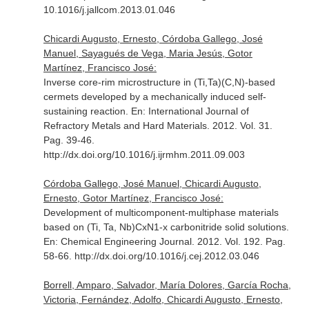
10.1016/j.jallcom.2013.01.046
Chicardi Augusto, Ernesto, Córdoba Gallego, José
Manuel, Sayagués de Vega, Maria Jesús, Gotor
Martínez, Francisco José:
Inverse core-rim microstructure in (Ti,Ta)(C,N)-based
cermets developed by a mechanically induced self-
sustaining reaction.
En: International Journal of
Refractory Metals and Hard Materials
. 2012. Vol. 31.
Pag. 39-46.
http://dx.doi.org/10.1016/j.ijrmhm.2011.09.003
Córdoba Gallego, José Manuel, Chicardi Augusto,
Ernesto, Gotor Martínez, Francisco José:
Development of multicomponent-multiphase materials
based on (Ti, Ta, Nb)CxN1-x carbonitride solid solutions.
En: Chemical Engineering Journal
. 2012. Vol. 192. Pag.
58-66. http://dx.doi.org/10.1016/j.cej.2012.03.046
Borrell, Amparo, Salvador, María Dolores, García Rocha,
Victoria, Fernández, Adolfo, Chicardi Augusto, Ernesto,