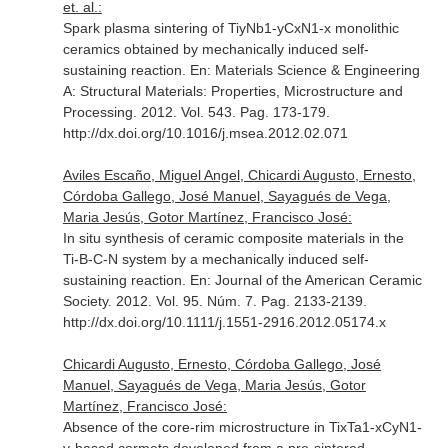
et. al.:
Spark plasma sintering of TiyNb1-yCxN1-x monolithic
ceramics obtained by mechanically induced self-
sustaining reaction.
En: Materials Science & Engineering
A: Structural Materials: Properties, Microstructure and
Processing
. 2012. Vol. 543. Pag. 173-179.
http://dx.doi.org/10.1016/j.msea.2012.02.071
Aviles Escaño, Miguel Angel, Chicardi Augusto, Ernesto,
Córdoba Gallego, José Manuel, Sayagués de Vega,
Maria Jesús, Gotor Martínez, Francisco José:
In situ synthesis of ceramic composite materials in the
Ti-B-C-N system by a mechanically induced self-
sustaining reaction.
En: Journal of the American Ceramic
Society
. 2012. Vol. 95. Núm. 7. Pag. 2133-2139.
http://dx.doi.org/10.1111/j.1551-2916.2012.05174.x
Chicardi Augusto, Ernesto, Córdoba Gallego, José
Manuel, Sayagués de Vega, Maria Jesús, Gotor
Martínez, Francisco José:
Absence of the core-rim microstructure in TixTa1-xCyN1-