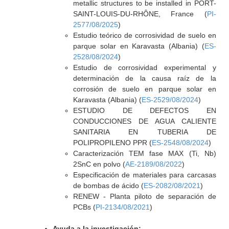
metallic structures to be installed in PORT-
SAINT-LOUIS-DU-RHÔNE, France (
PI-
2577/08/2025
)
Estudio teórico de corrosividad de suelo en
parque solar en Karavasta (Albania) (
ES-
2528/08/2024
)
Estudio de corrosividad experimental y
determinación de la causa raíz de la
corrosión de suelo en parque solar en
Karavasta (Albania) (
ES-2529/08/2024
)
ESTUDIO DE DEFECTOS EN
CONDUCCIONES DE AGUA CALIENTE
SANITARIA EN TUBERIA DE
POLIPROPILENO PPR (
ES-2548/08/2024
)
Caracterización TEM fase MAX (Ti, Nb)
2SnC en polvo (
AE-2189/08/2022
)
Especificación de materiales para carcasas
de bombas de ácido (
ES-2082/08/2021
)
RENEW - Planta piloto de separación de
PCBs (
PI-2134/08/2021
)
Ayuda a la investigación: