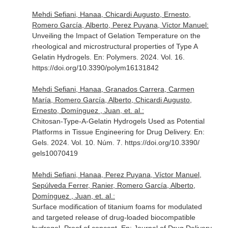
Mehdi Sefiani, Hanaa, Chicardi Augusto, Ernesto,
Romero García, Alberto, Perez Puyana, Víctor Manuel:
Unveiling the Impact of Gelation Temperature on the
rheological and microstructural properties of Type A
Gelatin Hydrogels.
En: Polymers
. 2024. Vol. 16.
https://doi.org/10.3390/polym16131842
Mehdi Sefiani, Hanaa, Granados Carrera, Carmen
María, Romero García, Alberto, Chicardi Augusto,
Ernesto, Domínguez , Juan, et. al.:
Chitosan-Type-A-Gelatin Hydrogels Used as Potential
Platforms in Tissue Engineering for Drug Delivery.
En:
Gels
. 2024. Vol. 10. Núm. 7. https://doi.org/10.3390/
gels10070419
Mehdi Sefiani, Hanaa, Perez Puyana, Víctor Manuel,
Sepúlveda Ferrer, Ranier, Romero García, Alberto,
Domínguez , Juan, et. al.:
Surface modification of titanium foams for modulated
and targeted release of drug-loaded biocompatible