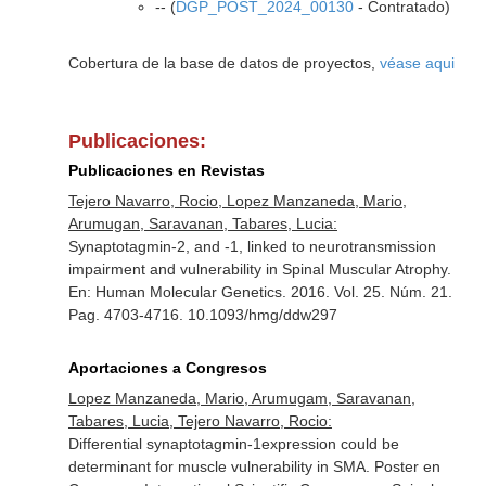
-- (
DGP_POST_2024_00130
- Contratado)
Cobertura de la base de datos de proyectos,
véase aqui
Publicaciones:
Publicaciones en Revistas
Tejero Navarro, Rocio, Lopez Manzaneda, Mario,
Arumugan, Saravanan, Tabares, Lucia:
Synaptotagmin-2, and -1, linked to neurotransmission
impairment and vulnerability in Spinal Muscular Atrophy.
En: Human Molecular Genetics
. 2016. Vol. 25. Núm. 21.
Pag. 4703-4716. 10.1093/hmg/ddw297
Aportaciones a Congresos
Lopez Manzaneda, Mario, Arumugam, Saravanan,
Tabares, Lucia, Tejero Navarro, Rocio:
Differential synaptotagmin-1expression could be
determinant for muscle vulnerability in SMA. Poster en