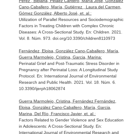
Pérez , Bibiana, Peláez Cantero, María José, González
Cano-Caballero, María, Gutiérrez , Laura del Carmen,
Gómez González, Alberto José, et. al.:
Utilization of Parallel Resources and Sociodemographic
Factors in Treating Children with Complex Chronic
Diseases: A Cross-Sectional Study.
En: Children
. 2021.
Vol. 8. Núm. 973. doi.org/10.3390/children8110973
Fernández, Eloisa, González Cano-Caballero, María,
Guerra Marmolejo, Cristina, Garcia, Marina:
Perinatal Grief and Post-Traumatic Stress Disorder in
Pregnancy after Perinatal Loss: A Longitudinal Study
Protocol.
En: International Journal of Environmental
Research and Public Health
. 2021. Vol. 18. Núm. 6.
10.3390/ijerph18062874
Guerra Marmolejo, Cristina, Fernández Fernández,
Eloisa, González Cano-Caballero, María, Garcia,
Marina, Del Río, Francisco Javier, et. al.:
Factors Related to Gender Violence and Sex Education
in Adolescents: A Cross-Sectional Study.
En:
International Journal of Environmental Research and