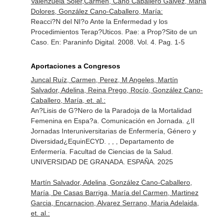
Valenzuela Soler,Carmen, Cano Caballero Gálvez, Maria
Dolores, González Cano-Caballero, María:
Reacci?N del NI?o Ante la Enfermedad y los
Procedimientos Terap?Uticos. Pae: a Prop?Sito de un
Caso.
En: Paraninfo Digital
. 2008. Vol. 4. Pag. 1-5
Aportaciones a Congresos
Juncal Ruíz, Carmen, Perez, M Angeles, Martín
Salvador, Adelina, Reina Prego, Rocío, González Cano-
Caballero, María, et. al.:
An?Lisis de G?Nero de la Paradoja de la Mortalidad
Femenina en Espa?a. Comunicación en Jornada. ¿II
Jornadas Interuniversitarias de Enfermería, Género y
Diversidad¿EquinECYD. , , , Departamento de
Enfermería. Facultad de Ciencias de la Salud.
UNIVERSIDAD DE GRANADA. ESPAÑA. 2025
Martín Salvador, Adelina, González Cano-Caballero,
María, De Casas Barriga, María del Carmen, Martinez
Garcia, Encarnacion, Alvarez Serrano, Maria Adelaida,
et. al.: