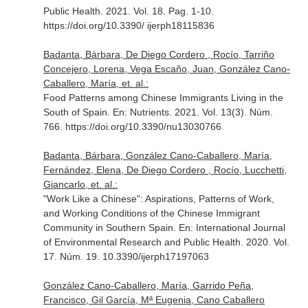
Public Health
. 2021. Vol. 18. Pag. 1-10.
https://doi.org/10.3390/ ijerph18115836
Badanta, Bárbara, De Diego Cordero , Rocío, Tarriño
Concejero, Lorena, Vega Escaño, Juan, González Cano-
Caballero, María, et. al.:
Food Patterns among Chinese Immigrants Living in the
South of Spain.
En: Nutrients
. 2021. Vol. 13(3). Núm.
766. https://doi.org/10.3390/nu13030766
Badanta, Bárbara, González Cano-Caballero, María,
Fernández, Elena, De Diego Cordero , Rocío, Lucchetti,
Giancarlo, et. al.:
"Work Like a Chinese": Aspirations, Patterns of Work,
and Working Conditions of the Chinese Immigrant
Community in Southern Spain.
En: International Journal
of Environmental Research and Public Health
. 2020. Vol.
17. Núm. 19. 10.3390/ijerph17197063
González Cano-Caballero, María, Garrido Peña,
Francisco, Gil García, Mª Eugenia, Cano Caballero