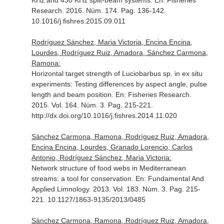
KHz and 430 KHz split-beam systems.
En: Fisheries
Research
. 2016. Núm. 174. Pag. 136-142.
10.1016/j.fishres.2015.09.011
Rodríguez Sánchez, Maria Victoria, Encina Encina,
Lourdes, Rodríguez Ruiz, Amadora, Sánchez Carmona,
Ramona:
Horizontal target strength of Luciobarbus sp. in ex situ
experiments: Testing differences by aspect angle, pulse
length and beam position.
En: Fisheries Research
.
2015. Vol. 164. Núm. 3. Pag. 215-221.
http://dx.doi.org/10.1016/j.fishres.2014.11.020
Sánchez Carmona, Ramona, Rodríguez Ruiz, Amadora,
Encina Encina, Lourdes, Granado Lorencio, Carlos
Antonio, Rodríguez Sánchez, Maria Victoria:
Network structure of food webs in Mediterranean
streams: a tool for conservation.
En: Fundamental And
Applied Limnology
. 2013. Vol. 183. Núm. 3. Pag. 215-
221. 10.1127/1863-9135/2013/0485
Sánchez Carmona, Ramona, Rodríguez Ruiz, Amadora,