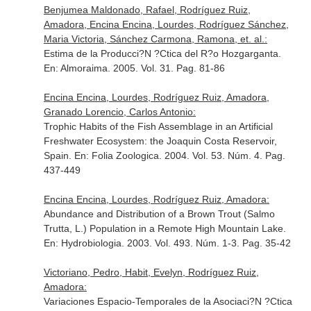
Benjumea Maldonado, Rafael, Rodríguez Ruiz,
Amadora, Encina Encina, Lourdes, Rodríguez Sánchez,
Maria Victoria, Sánchez Carmona, Ramona, et. al.:
Estima de la Producci?N ?Ctica del R?o Hozgarganta.
En: Almoraima
. 2005. Vol. 31. Pag. 81-86
Encina Encina, Lourdes, Rodríguez Ruiz, Amadora,
Granado Lorencio, Carlos Antonio:
Trophic Habits of the Fish Assemblage in an Artificial
Freshwater Ecosystem: the Joaquin Costa Reservoir,
Spain.
En: Folia Zoologica
. 2004. Vol. 53. Núm. 4. Pag.
437-449
Encina Encina, Lourdes, Rodríguez Ruiz, Amadora:
Abundance and Distribution of a Brown Trout (Salmo
Trutta, L.) Population in a Remote High Mountain Lake.
En: Hydrobiologia
. 2003. Vol. 493. Núm. 1-3. Pag. 35-42
Victoriano, Pedro, Habit, Evelyn, Rodríguez Ruiz,
Amadora:
Variaciones Espacio-Temporales de la Asociaci?N ?Ctica