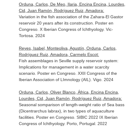
Orduna, Carlos, De Meo, Ilaria, Encina Encina, Lourdes,
Cid, Juan Ramón, Rodríguez Ruiz, Amadora:
Variation in the fish association of the Zahara-El Gastor
reservoir 20 years after its construction. Poster en
Congreso. X Iberian Congress of Ichthyology. Vic-
Tortosa. 2024
Reyes, Isabel, Monteoliva, Agustín, Orduna, Carlos,
Rodríguez Ruiz, Amadora, Carmelo Escot:
Fish assemblages in Seville supply reservoir system:
Implications for management in a water scarcity
scenario. Poster en Congreso. XXII Congress of the
Iberian Association of LImnology (AIL). Vigo. 2024
Orduna, Carlos, Oliver Blanco, África, Encina Encina,
Lourdes, Cid, Juan Ramón, Rodríguez Ruiz, Amadora:
Seasonal somparison of length-weight ratio of Sea bass
(Dicentrarchus labrax), in two types of aquaculture
facilities. Poster en Congreso. SIBIC 2022 IX Iberian
Congress of Ichthyology. Porto, Portugal. 2022