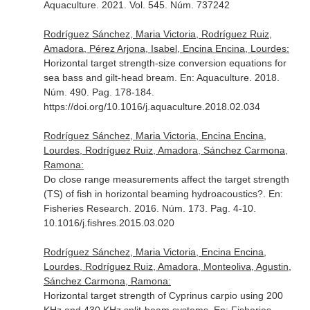
Aquaculture
. 2021. Vol. 545. Núm. 737242
Rodríguez Sánchez, Maria Victoria, Rodríguez Ruiz,
Amadora, Pérez Arjona, Isabel, Encina Encina, Lourdes:
Horizontal target strength-size conversion equations for
sea bass and gilt-head bream.
En: Aquaculture
. 2018.
Núm. 490. Pag. 178-184.
https://doi.org/10.1016/j.aquaculture.2018.02.034
Rodríguez Sánchez, Maria Victoria, Encina Encina,
Lourdes, Rodríguez Ruiz, Amadora, Sánchez Carmona,
Ramona:
Do close range measurements affect the target strength
(TS) of fish in horizontal beaming hydroacoustics?.
En:
Fisheries Research
. 2016. Núm. 173. Pag. 4-10.
10.1016/j.fishres.2015.03.020
Rodríguez Sánchez, Maria Victoria, Encina Encina,
Lourdes, Rodríguez Ruiz, Amadora, Monteoliva, Agustin,
Sánchez Carmona, Ramona:
Horizontal target strength of Cyprinus carpio using 200