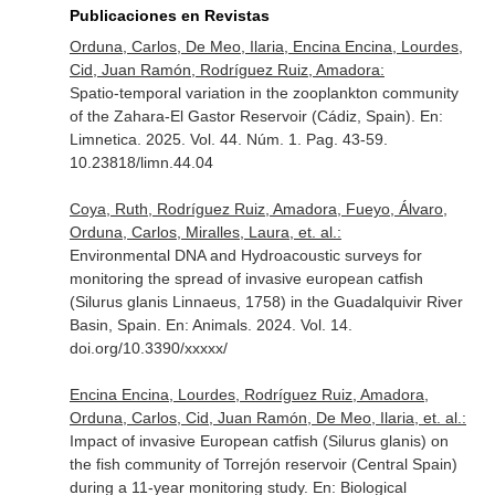
Publicaciones en Revistas
Orduna, Carlos, De Meo, Ilaria, Encina Encina, Lourdes,
Cid, Juan Ramón, Rodríguez Ruiz, Amadora:
Spatio-temporal variation in the zooplankton community
of the Zahara-El Gastor Reservoir (Cádiz, Spain).
En:
Limnetica
. 2025. Vol. 44. Núm. 1. Pag. 43-59.
10.23818/limn.44.04
Coya, Ruth, Rodríguez Ruiz, Amadora, Fueyo, Álvaro,
Orduna, Carlos, Miralles, Laura, et. al.:
Environmental DNA and Hydroacoustic surveys for
monitoring the spread of invasive european catfish
(Silurus glanis Linnaeus, 1758) in the Guadalquivir River
Basin, Spain.
En: Animals
. 2024. Vol. 14.
doi.org/10.3390/xxxxx/
Encina Encina, Lourdes, Rodríguez Ruiz, Amadora,
Orduna, Carlos, Cid, Juan Ramón, De Meo, Ilaria, et. al.:
Impact of invasive European catfish (Silurus glanis) on
the fish community of Torrejón reservoir (Central Spain)
during a 11-year monitoring study.
En: Biological