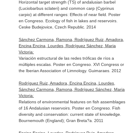
Horizontal target strength (TS) of andalusian barbel
(Luciobarbus sclateri) and common carp (Cyprinus
carpio) at different ranges: Effects of near field. Poster
en Congreso. Ecology of fish in lakes and reservoirs.
Ceske Budejovice, Czech Republic. 2014
Sánchez Carmona, Ramona, Rodríguez Ruiz, Amadora,
Encina Encina, Lourdes, Rodríguez Sánchez, Maria
Victoria:
Variación estructural de las redes tróficas de ríos a
múltiples escalas. Poster en Congreso. XVI Congress or
the Iberian Association of Limnology. Guimaraes. 2012
Rodríguez Ruiz, Amadora, Encina Encina, Lourdes,
Sánchez Carmona, Ramona, Rodríguez Sánchez, Maria
Victoria:
Relations of environmental features on fish assemblages
of 16 Andalusian reservoirs. Poster en Congreso. Fish
diversity and conservation: current state of knowledge.
Bournemouth (England); Gran Breta?a. 2011