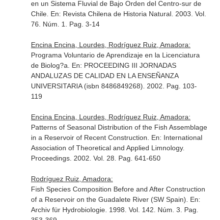
en un Sistema Fluvial de Bajo Orden del Centro-sur de
Chile.
En: Revista Chilena de Historia Natural
. 2003. Vol.
76. Núm. 1. Pag. 3-14
Encina Encina, Lourdes, Rodríguez Ruiz, Amadora:
Programa Voluntario de Aprendizaje en la Licenciatura
de Biolog?a.
En: PROCEEDING III JORNADAS
ANDALUZAS DE CALIDAD EN LA ENSEÑANZA
UNIVERSITARIA (isbn 8486849268)
. 2002. Pag. 103-
119
Encina Encina, Lourdes, Rodríguez Ruiz, Amadora:
Patterns of Seasonal Distribution of the Fish Assemblage
in a Reservoir of Recent Construction.
En: International
Association of Theoretical and Applied Limnology.
Proceedings
. 2002. Vol. 28. Pag. 641-650
Rodríguez Ruiz, Amadora:
Fish Species Composition Before and After Construction
of a Reservoir on the Guadalete River (SW Spain).
En:
Archiv für Hydrobiologie
. 1998. Vol. 142. Núm. 3. Pag.