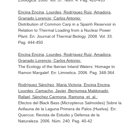
Zoologica
. 2008. Vol. 57. Núm. 4. Pag. 420-433
Encina Encina, Lourdes, Rodríguez Ruiz, Amadora,
Granado Lorencio, Carlos Antonio:
Distribution of Common Carp in a Spainh Reservoir in
Relation to Thermal Loading from a Nuclear Power
Plant.
En: Journal of Thermal Biology
. 2008. Vol. 33.
Pag. 444-450
Encina Encina, Lourdes, Rodríguez Ruiz, Amadora,
Granado Lorencio, Carlos Antonio:
The Ecology of the Iberian Inland Waters: Homage to
Ramon Margalef.
En: Limnetica
. 2006. Pag. 348-364
Rodríguez Sánchez, Maria Victoria, Encina Encina,
Lourdes, Camacho, Javier, Benjumea Maldonado,
Rafael, Sánchez Carmona, Ramona, et. al.:
Efectos del Black Bass (Micropterus Salmoides) Sobre la
Avifauna de la Laguna Primera de Palos (Huelva).
En:
Quercus: Revista de Estudio y Defensa de la
Naturaleza
. 2006. Núm. 240. Pag. 40-42