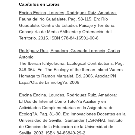
Capítulos en Libros
Encina Encina, Lourdes, Rodríguez Ruiz, Amadora:
Fauna del río Guadalete. Pag. 98-115.
En: Río
Guadalete
. Centro de Estudios Paisaje y Territorio.
Consejería de Medio AMbiente y Ordenación del
Territorio. 2015. ISBN 978-84-16591-00-8
Rodríguez Ruiz, Amadora, Granado Lorencio, Carlos
Antonio:
The Iberian Ichtyofauna: Ecological Contributions. Pag.
348-364.
En: The Ecology of the Iberian Inland Waters:
Homage to Ramon Margalef
. Ed. 2006. Asociaci?N
Espa?Ola de Limnolog?a. 2006
Encina Encina, Lourdes, Rodríguez Ruiz, Amadora:
El Uso de Internet Como Tutor?a Auxiliar y en
Actividades Complementarias en la Asignatura de
Ecolog?A. Pag. 81-90.
En: Innovaciones Docentes en la
Universidad de Sevilla.
. Santander (ESPAÑA). Instituto
de Ciencias de la Educacion de la Universidad de
Sevilla. 2003. ISBN 84-86849-29-2