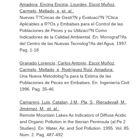
Amadora, Encina Encina, Lourdes, Escot Muñoz,
Carmelo, Mellado, e, et. al.:
Nuevas T?Cnicas de Gesti?N y Evaluaci?N ?Ctica
Aplicables a R?Os y Embalses para el Control de las
Poblaciones de Peces y su Utilizaci?N Como
Indicadores de la Calidad Ambiental.
En: Monograf?As
del Centro de las Nuevas Tecnolog?As del Agua
. 1997.
Pag. 1-18
Granado Lorencio, Carlos Antonio, Escot Muñoz,
Carmelo, Mellado, e, Rodríguez Ruiz, Amadora:
Una Nueva Metodolog?a para la Estima de las
Poblaciones de Peces en Embalses.
En: Ingeniería Civil
.
1996. Pag. 35-46
Camarero, Luis, Catalan, J.M., Pla, S., Rieradevall, M.,
Jimémez, M., et. al.:
Remote Mountain Lakes As Indicators of Diffuse Acidic
and Organic Pollution in the Iberian Peninsula (al:Pe 2
Studies).
En: Water, Air, and Soil Pollution
. 1995. Vol. 85.
Núm. 2. Pag. 487-492