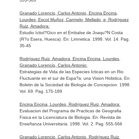
353-369
Granado Lorencio, Carlos Antonio, Encina Encina,
Lourdes, Escot Muñoz, Carmelo, Mellado, e, Rodríguez
Ruiz, Amadora:
Estudio Ictiol?Gico en el Embalse de Joaqu?N Costa
(R?o Esera, Huesca).
En: Limnetica
. 1998. Vol. 14. Pag.
35-45
Rodríguez Ruiz, Amadora, Encina Encina, Lourdes,
Granado Lorencio, Carlos Antonio:
Estrategias de Vida de las Especies Icticas en un Rio
Fluctuante en el sur de Espa?a: una Vision Holistica.
En:
Boletin de la Sociedad de Biologia de Concepcion
. 1998.
Vol. 69. Pag. 175-189
Encina Encina, Lourdes, Rodríguez Ruiz, Amadora:
Evaluacion del Programa de Practicas de Geografia
Fisica en la Licenciatura de Biologia.
En: Revista de
Enseñanza Universitaria
. 1998. Vol. 2. Pag. 555-566
Granado Lorencio, Carlos Antonio, Rodríguez Ruiz,