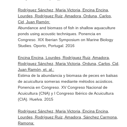
Rodríguez Sánchez, Maria Victoria, Encina Encina,
Lourdes, Rodríguez Ruiz, Amadora, Orduna, Carlos,
Cid, Juan Ramón:
Abundance and biomass of fish in shallow aquaculture
ponds using acoustic techniques. Ponencia en
Congreso. XIX Iberian Symposium on Marine Biology
Studies. Oporto, Portugal. 2016
Encina Encina, Lourdes, Rodríguez Ruiz, Amadora,
Rodríguez Sánchez, Maria Victoria, Orduna, Carlos, Cid,
Juan Ramón, et. al.:
Estima de la abundancia y biomasa de peces en balsas
de acuicultura someras mediante métodos acústicos.
Ponencia en Congreso. XV Congreso Nacional de
Acuicultura (CNA) y I Congreso Ibérico de Acuicultura
(CIA). Huelva. 2015
Rodríguez Sánchez, Maria Victoria, Encina Encina,
Lourdes, Rodríguez Ruiz, Amadora, Sánchez Carmona,
Ramona: