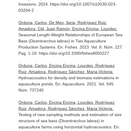
Invasions
. 2024. https://doi.org/10.1007/s10530-023-
03204-2
Orduna, Carlos, De Meo, Ilaria, Rodríguez Ruiz,
Amadora, Cid, Juan Ramón, Encina Encina, Lourdes:
Seasonal Length-Weight Relationships of European Sea
Bass (Dicentrarchus labrax) in Two Aquaculture
Production Systems.
En: Fishes
. 2023. Vol. 8. Núm. 227.
Pag. 1-10. https://doi.org/10.3390/fishes8050227
Orduna, Carlos, Encina Encina, Lourdes, Rodríguez
Ruiz, Amadora, Rodríguez Sánchez, Maria Victoria:
Hydroacoustics for density and biomass estimations in
aquaculture ponds.
En: Aquaculture
. 2021. Vol. 545.
Núm. 737240
Orduna, Carlos, Encina Encina, Lourdes, Rodríguez
Ruiz, Amadora, Rodríguez Sánchez, Maria Victoria:
Testing of new sampling methods and estimation of size
structure of sea bass (Dicentrarchus labrax) in
aquaculture farms using horizontal hydroacoustics.
En: