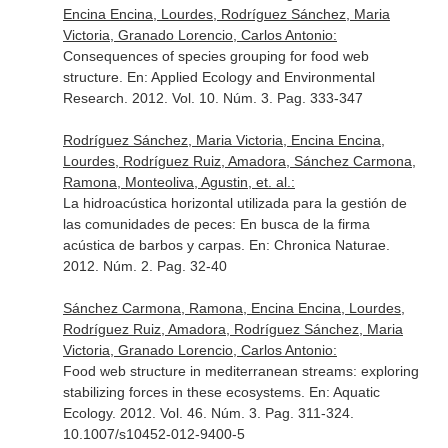
Encina Encina, Lourdes, Rodríguez Sánchez, Maria
Victoria, Granado Lorencio, Carlos Antonio:
Consequences of species grouping for food web
structure.
En: Applied Ecology and Environmental
Research
. 2012. Vol. 10. Núm. 3. Pag. 333-347
Rodríguez Sánchez, Maria Victoria, Encina Encina,
Lourdes, Rodríguez Ruiz, Amadora, Sánchez Carmona,
Ramona, Monteoliva, Agustin, et. al.:
La hidroacústica horizontal utilizada para la gestión de
las comunidades de peces: En busca de la firma
acústica de barbos y carpas.
En: Chronica Naturae
.
2012. Núm. 2. Pag. 32-40
Sánchez Carmona, Ramona, Encina Encina, Lourdes,
Rodríguez Ruiz, Amadora, Rodríguez Sánchez, Maria
Victoria, Granado Lorencio, Carlos Antonio:
Food web structure in mediterranean streams: exploring
stabilizing forces in these ecosystems.
En: Aquatic
Ecology
. 2012. Vol. 46. Núm. 3. Pag. 311-324.
10.1007/s10452-012-9400-5