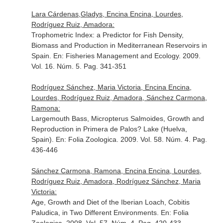
Lara Cárdenas,Gladys, Encina Encina, Lourdes,
Rodríguez Ruiz, Amadora:
Trophometric Index: a Predictor for Fish Density,
Biomass and Production in Mediterranean Reservoirs in
Spain.
En: Fisheries Management and Ecology
. 2009.
Vol. 16. Núm. 5. Pag. 341-351
Rodríguez Sánchez, Maria Victoria, Encina Encina,
Lourdes, Rodríguez Ruiz, Amadora, Sánchez Carmona,
Ramona:
Largemouth Bass, Micropterus Salmoides, Growth and
Reproduction in Primera de Palos? Lake (Huelva,
Spain).
En: Folia Zoologica
. 2009. Vol. 58. Núm. 4. Pag.
436-446
Sánchez Carmona, Ramona, Encina Encina, Lourdes,
Rodríguez Ruiz, Amadora, Rodríguez Sánchez, Maria
Victoria:
Age, Growth and Diet of the Iberian Loach, Cobitis
Paludica, in Two Different Environments.
En: Folia