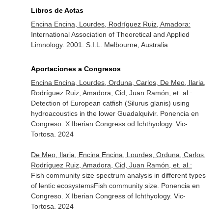
Libros de Actas
Encina Encina, Lourdes, Rodríguez Ruiz, Amadora:
International Association of Theoretical and Applied
Limnology. 2001. S.I.L. Melbourne, Australia
Aportaciones a Congresos
Encina Encina, Lourdes, Orduna, Carlos, De Meo, Ilaria,
Rodríguez Ruiz, Amadora, Cid, Juan Ramón, et. al.:
Detection of European catfish (Silurus glanis) using
hydroacoustics in the lower Guadalquivir. Ponencia en
Congreso. X Iberian Congress od Ichthyology. Vic-
Tortosa. 2024
De Meo, Ilaria, Encina Encina, Lourdes, Orduna, Carlos,
Rodríguez Ruiz, Amadora, Cid, Juan Ramón, et. al.:
Fish community size spectrum analysis in different types
of lentic ecosystemsFish community size. Ponencia en
Congreso. X Iberian Congress of Ichthyology. Vic-
Tortosa. 2024