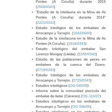
Pontes (A Coruña) durante 2015
(
2568/0343
)
"Estudio de la ictiofauna en la Mina de As
Pontes (A Coruña) durante 2014"
(
2221/0343
)
Estudio ictiológico de los embalses de
Arrocampo y Torrejón. (
1842/0660
)
Estudio de la ictiofacuna en la Mina de As
Pontes (A Coruña). (
1916/0343
)
Estudio Ictiológico del embalse San
Lorenzo Mongay (Lleida). (
1555/0343
)
Estudio de las poblaciones de peces en
embalses de la cuenca del Duero.
(
0719/0343
)
Estudio Ictiológico de los embalses de
Arrocampo y Torrejón. (
0725/0343
)
Estudios ictiológicos (
OG-040/08
)
Informe sobre la comunidad piscícola del
embalse de tietar (Cáceres) (
OG-116/07
)
Estudios ictiológicos en los embalses de
Arrocampo y Torrejón (
OG-046/06
)
Estudios ictiológicos en los embalses de