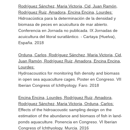
Rodríguez Sánchez, Maria Victoria, Cid, Juan Ramón,
Rodríguez Ruiz, Amadora, Encina Encina, Lourdes:
Hidroacústica para la determinación de la densidad y
biomasa de peces en acuicultura de mar abierto.
Conferencia en Jornada no publicada. IX Jornadas de
acuicultura del litoral suratlántico. - Cartaya (Huelva),
España. 2018
Orduna, Carlos, Rodríguez Sánchez, Maria Victoria, Cid,
Juan Ramón, Rodríguez Ruiz, Amadora, Encina Encina,
Lourdes:
Hydroacoustics for monitoring fish density and biomass
in open sea aquaculture cages. Poster en Congreso. VII
Iberian Congress of Ichthyology. Faro. 2018
Encina Encina, Lourdes, Rodríguez Ruiz, Amadora,
Rodríguez Sánchez, Maria Victoria, Orduna, Carlos:
Effects of the hidroacoustic sampling design on the
estimation of the abundance and biomass of fish in land-
ponds aquaculture. Ponencia en Congreso. VI Iberian
Congress of Ichthyology. Murcia. 2016