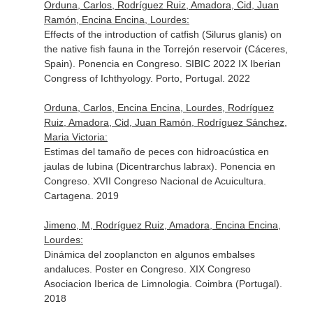
Orduna, Carlos, Rodríguez Ruiz, Amadora, Cid, Juan
Ramón, Encina Encina, Lourdes:
Effects of the introduction of catfish (Silurus glanis) on
the native fish fauna in the Torrejón reservoir (Cáceres,
Spain). Ponencia en Congreso. SIBIC 2022 IX Iberian
Congress of Ichthyology. Porto, Portugal. 2022
Orduna, Carlos, Encina Encina, Lourdes, Rodríguez
Ruiz, Amadora, Cid, Juan Ramón, Rodríguez Sánchez,
Maria Victoria:
Estimas del tamaño de peces con hidroacústica en
jaulas de lubina (Dicentrarchus labrax). Ponencia en
Congreso. XVII Congreso Nacional de Acuicultura.
Cartagena. 2019
Jimeno, M, Rodríguez Ruiz, Amadora, Encina Encina,
Lourdes:
Dinámica del zooplancton en algunos embalses
andaluces. Poster en Congreso. XIX Congreso
Asociacion Iberica de Limnologia. Coimbra (Portugal).
2018