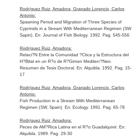
Rodríguez Ruiz, Amadora, Granado Lorencio, Carlos
Antonio:
Spawning Period and Migration of Three Species of
Cyprinids in a Stream With Mediterranean Regimen (SW
Sapin).
En: Journal of Fish Biology
. 1992. Pag. 545-556
Rodríguez Ruiz, Amadora:
Relaci?N Entre la Comunidad ?Ctica y la Estructura del
H?Bitat en un R?o de R?Gimen Mediterr?Neo.
Resumen de Tesis Doctoral.
En: Alquibla
. 1992. Pag. 15-
17
Rodríguez Ruiz, Amadora, Granado Lorencio, Carlos
Antonio:
Fish Production in a Stream With Mediterranean
Regimen (SW, Spain).
En: Ecology
. 1991. Pag. 65-78
Rodríguez Ruiz, Amadora:
Peces de AM?Rica Latina en el R?o Guadalquivir.
En:
Alquibla
. 1989. Pag. 29-30