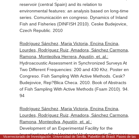
reservoir (central Spain) and its relation to
environmental features: an analysis based on long-time
series. Comunicación en congreso. Dynamics of Inland
Fish and Fisheries (DINFISH 2010). Ceske Budejovice,
Czech Republic. 2010
Rodríguez Sánchez, Maria Victoria, Encina Encina,
Lourdes, Rodríguez Ruiz, Amadora, Sánchez Carmona,
Ramona, Monteoliva Herrera, Agustín, et. al.:
Hydroacoustic Assessment in Synchronized Surveys At
Two Different Frequencies: 200 and 430 Khz. Poster en
Congreso. Fish Sampling With Active Methods. Cesk?
Budejovice, Rep?Blica Checa. 2010. Book of Abstracts
of Fish Sampling With Active Methods (Fsam 2010). 94.
94
Rodríguez Sánchez, Maria Victoria, Encina Encina,
Lourdes, Rodríguez Ruiz, Amadora, Sánchez Carmona,
Ramona, Monteoliva, Agustín, et. al.:
Development of an Experimental Facility for the
Investigation of the Horizontal Hydroacoustic Response
Vicerrectorado de Investigación. Universidad de Sevilla. Pabellón de Brasil. Paseo de las