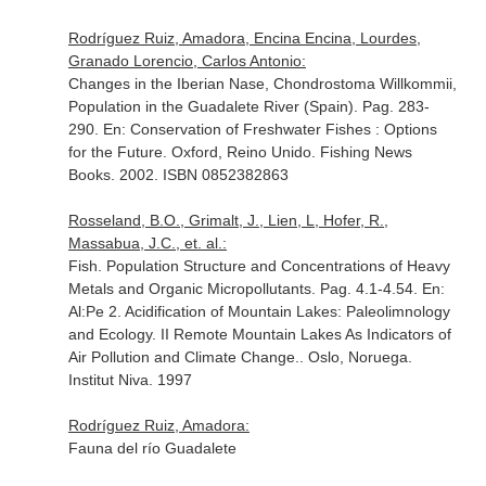
Rodríguez Ruiz, Amadora, Encina Encina, Lourdes,
Granado Lorencio, Carlos Antonio:
Changes in the Iberian Nase, Chondrostoma Willkommii,
Population in the Guadalete River (Spain). Pag. 283-
290.
En: Conservation of Freshwater Fishes : Options
for the Future
. Oxford, Reino Unido. Fishing News
Books. 2002. ISBN 0852382863
Rosseland, B.O., Grimalt, J., Lien, L, Hofer, R.,
Massabua, J.C., et. al.:
Fish. Population Structure and Concentrations of Heavy
Metals and Organic Micropollutants. Pag. 4.1-4.54.
En:
Al:Pe 2. Acidification of Mountain Lakes: Paleolimnology
and Ecology. II Remote Mountain Lakes As Indicators of
Air Pollution and Climate Change.
. Oslo, Noruega.
Institut Niva. 1997
Rodríguez Ruiz, Amadora:
Fauna del río Guadalete