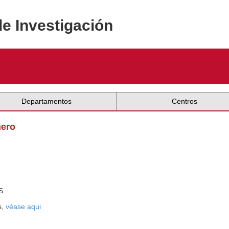
de Investigación
Departamentos
Centros
mero
S
s,
véase aqui