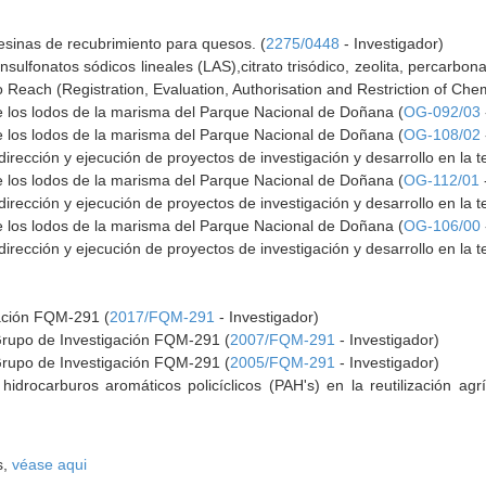
esinas de recubrimiento para quesos. (
2275/0448
- Investigador)
sulfonatos sódicos lineales (LAS),citrato trisódico, zeolita, percarbona
o Reach (Registration, Evaluation, Authorisation and Restriction of Chem
e los lodos de la marisma del Parque Nacional de Doñana (
OG-092/03
e los lodos de la marisma del Parque Nacional de Doñana (
OG-108/02
dirección y ejecución de proyectos de investigación y desarrollo en la 
e los lodos de la marisma del Parque Nacional de Doñana (
OG-112/01
dirección y ejecución de proyectos de investigación y desarrollo en la 
e los lodos de la marisma del Parque Nacional de Doñana (
OG-106/00
dirección y ejecución de proyectos de investigación y desarrollo en la 
gación FQM-291 (
2017/FQM-291
- Investigador)
Grupo de Investigación FQM-291 (
2007/FQM-291
- Investigador)
Grupo de Investigación FQM-291 (
2005/FQM-291
- Investigador)
 hidrocarburos aromáticos policíclicos (PAH's) en la reutilización ag
s,
véase aqui