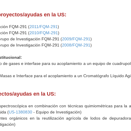
proyectos/ayudas en la US:
gación FQM-291 (
2011/FQM-291
)
gación FQM-291 (
2010/FQM-291
)
Grupo de Investigación FQM-291 (
2009/FQM-291
)
Grupo de Investigación FQM-291 (
2008/FQM-291
)
stitucional:
o de gases e interfase para su acoplamiento a un equipo de cuadrupo
Masas e Interface para el acoplamiento a un Cromatógrafo Líquido Agil
yectos/ayudas en la US:
spectroscópica en combinación con técnicas quimiométricas para la a
ida (
US-1380830
- Equipo de Investigación)
ntes orgánicos en la reutilización agrícola de lodos de depuradora:
tigación)