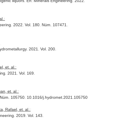
ogenic liquors.
En: Minerals Engineering
. 2022.
l.:
eering
. 2022. Vol. 180. Núm. 107471.
:
ydrometallurgy
. 2021. Vol. 200.
 et. al.:
ing
. 2021. Vol. 169.
n, et. al.:
5. Núm. 105750. 10.1016/j.hydromet.2021.105750
 Rafael, et. al.:
ineering
. 2019. Vol. 143.