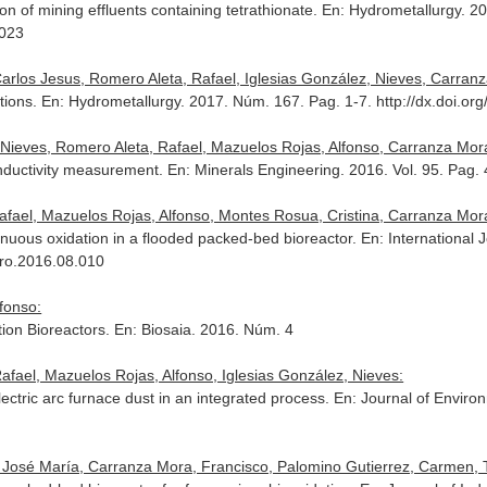
on of mining effluents containing tetrathionate.
En: Hydrometallurgy
. 2
.023
Carlos Jesus, Romero Aleta, Rafael, Iglesias González, Nieves, Carran
utions.
En: Hydrometallurgy
. 2017. Núm. 167. Pag. 1-7. http://dx.doi.o
 Nieves, Romero Aleta, Rafael, Mazuelos Rojas, Alfonso, Carranza Mor
onductivity measurement.
En: Minerals Engineering
. 2016. Vol. 95. Pag.
afael, Mazuelos Rojas, Alfonso, Montes Rosua, Cristina, Carranza Mor
tinuous oxidation in a flooded packed-bed bioreactor.
En: International 
pro.2016.08.010
fonso:
tion Bioreactors.
En: Biosaia
. 2016. Núm. 4
fael, Mazuelos Rojas, Alfonso, Iglesias González, Nieves:
ctric arc furnace dust in an integrated process.
En: Journal of Envir
José María, Carranza Mora, Francisco, Palomino Gutierrez, Carmen, Tor