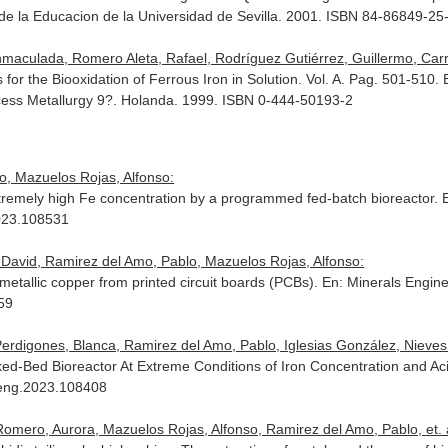
de la Educacion de la Universidad de Sevilla. 2001. ISBN 84-86849-25
Inmaculada, Romero Aleta, Rafael, Rodríguez Gutiérrez, Guillermo, Car
 for the Biooxidation of Ferrous Iron in Solution. Vol. A. Pag. 501-510.
cess Metallurgy 9?
. Holanda. 1999. ISBN 0-444-50193-2
o, Mazuelos Rojas, Alfonso:
extremely high Fe concentration by a programmed fed-batch bioreactor.
2023.108531
 David, Ramirez del Amo, Pablo, Mazuelos Rojas, Alfonso:
 metallic copper from printed circuit boards (PCBs).
En: Minerals Engin
459
erdigones, Blanca, Ramirez del Amo, Pablo, Iglesias González, Nieves
ked-Bed Bioreactor At Extreme Conditions of Iron Concentration and Aci
neng.2023.108408
Romero, Aurora, Mazuelos Rojas, Alfonso, Ramirez del Amo, Pablo, et. a