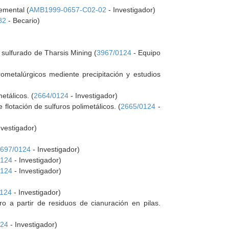
lemental (
AMB1999-0657-C02-02
- Investigador)
82
- Becario)
 sulfurado de Tharsis Mining (
3967/0124
- Equipo
rometalúrgicos mediente precipitación y estudios
etálicos. (
2664/0124
- Investigador)
flotación de sulfuros polimetálicos. (
2665/0124
-
nvestigador)
697/0124
- Investigador)
0124
- Investigador)
0124
- Investigador)
0124
- Investigador)
o a partir de residuos de cianuración en pilas.
124
- Investigador)