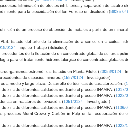
aseosos. Eliminación de efectos inhibitorios y separación del azufre e
ndimiento para la biooxidación del Ion Ferroso en disolución (
BI095-04
definición de un proceso de obtención de metales a partir de un mineral
PLS: Estado del arte de la eliminación de arsénico en circuitos hid
018/0124
- Equipo Trabajo (Solicitud))
s procedentes de la flotación de un concentrado global de sulfuros polim
ogía para el tratamiento hidrometalúrgico de concentrados globales de 
icroorganismos extremófilos. Estudio en Planta Piloto. (
23058/0124
- I
procedentes de espacios mineros. (
1587/0124
- Investigador)
s a medio y largo plazo. Desarrollo de técnicas de caracterización. (
1
 de zinc de diferentes calidades mediante el proceso INAMPA. (
1017/
 de zinc de diferentes calidades mediante el proceso INAMPA. (
1022/
dencia en reactores de lixiviación. (
1051/0124
- Investigador)
 de zinc de diferentes calidades mediante el proceso INAMPA. (
1136/
os procesos Merril-Crowe y Carbón in Pulp en la recuperación de or
 de zinc de diferentes calidades mediante el proceso INAMPA. (
1022/