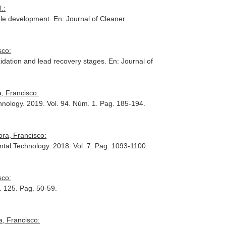
.:
nable development.
En: Journal of Cleaner
sco:
oxidation and lead recovery stages.
En: Journal of
, Francisco:
hnology
. 2019. Vol. 94. Núm. 1. Pag. 185-194.
ora, Francisco:
ntal Technology
. 2018. Vol. 7. Pag. 1093-1100.
sco:
l. 125. Pag. 50-59.
a, Francisco: