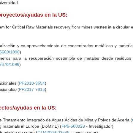
niversidad
proyectos/ayudas en la US:
stem for Critical Raw Materials recovery from mines wastes in a circul
orización y co-aprovechamiento de concentrados metálicos y materia
5669/1096
)
ineros para la recuperación sostenible de metales desde residuos d
5670/1096
)
cionales (
PP2018-9654
)
cionales (
PP2017-7815
)
yectos/ayudas en la US:
 Tratamiento Integrado de Aguas Ácidas de Mina y Polvos de Acería (
g materials in Europe (BioMinE) (
FP6-500329
- Investigador)
 fundición de cobre (
CTM2004-02548
- Investigador)