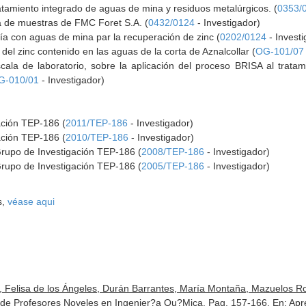
atamiento integrado de aguas de mina y residuos metalúrgicos. (
0353/
a de muestras de FMC Foret S.A. (
0432/0124
- Investigador)
ía con aguas de mina par la recuperación de zinc (
0202/0124
- Investi
n del zinc contenido en las aguas de la corta de Aznalcollar (
OG-101/07
scala de laboratorio, sobre la aplicación del proceso BRISA al trata
G-010/01
- Investigador)
ación TEP-186 (
2011/TEP-186
- Investigador)
ación TEP-186 (
2010/TEP-186
- Investigador)
Grupo de Investigación TEP-186 (
2008/TEP-186
- Investigador)
Grupo de Investigación TEP-186 (
2005/TEP-186
- Investigador)
s,
véase aqui
, Felisa de los Ángeles, Durán Barrantes, María Montaña, Mazuelos Ro
de Profesores Noveles en Ingenier?a Qu?Mica. Pag. 157-166.
En: Apr