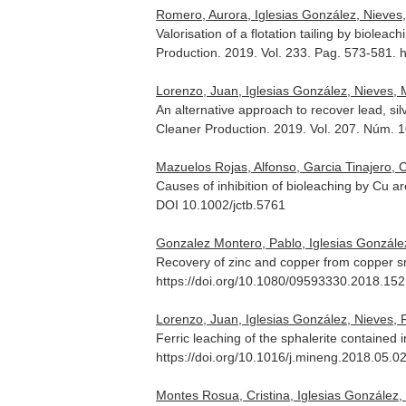
Romero, Aurora, Iglesias González, Nieves,
Valorisation of a flotation tailing by biole
Production
. 2019. Vol. 233. Pag. 573-581. h
Lorenzo, Juan, Iglesias González, Nieves, 
An alternative approach to recover lead, sil
Cleaner Production
. 2019. Vol. 207. Núm. 
Mazuelos Rojas, Alfonso, Garcia Tinajero, 
Causes of inhibition of bioleaching by Cu 
DOI 10.1002/jctb.5761
Gonzalez Montero, Pablo, Iglesias Gonzále
Recovery of zinc and copper from copper sme
https://doi.org/10.1080/09593330.2018.15
Lorenzo, Juan, Iglesias González, Nieves, 
Ferric leaching of the sphalerite contained 
https://doi.org/10.1016/j.mineng.2018.05.0
Montes Rosua, Cristina, Iglesias González,