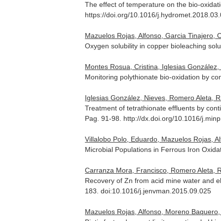
The effect of temperature on the bio-oxidati
https://doi.org/10.1016/j.hydromet.2018.03
Mazuelos Rojas, Alfonso, Garcia Tinajero, 
Oxygen solubility in copper bioleaching sol
Montes Rosua, Cristina, Iglesias González,
Monitoring polythionate bio-oxidation by c
Iglesias González, Nieves, Romero Aleta, R
Treatment of tetrathionate effluents by con
Pag. 91-98. http://dx.doi.org/10.1016/j.min
Villalobo Polo, Eduardo, Mazuelos Rojas, Al
Microbial Populations in Ferrous Iron Oxida
Carranza Mora, Francisco, Romero Aleta, Ra
Recovery of Zn from acid mine water and ele
183. doi:10.1016/j.jenvman.2015.09.025
Mazuelos Rojas, Alfonso, Moreno Baquero, 