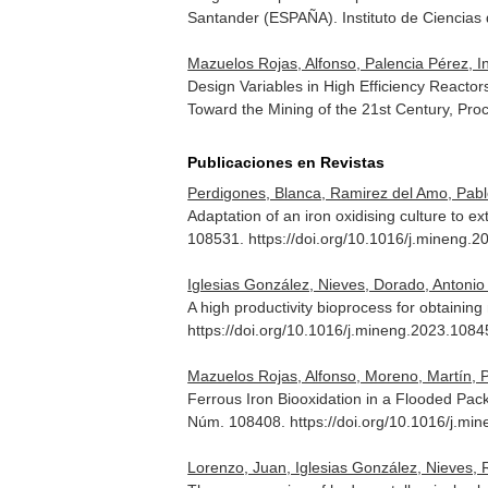
Santander (ESPAÑA). Instituto de Ciencias 
Mazuelos Rojas, Alfonso, Palencia Pérez, 
Design Variables in High Efficiency Reactors
Toward the Mining of the 21st Century, Pro
Publicaciones en Revistas
Perdigones, Blanca, Ramirez del Amo, Pabl
Adaptation of an iron oxidising culture to 
108531. https://doi.org/10.1016/j.mineng.
Iglesias González, Nieves, Dorado, Antonio
A high productivity bioprocess for obtaining
https://doi.org/10.1016/j.mineng.2023.108
Mazuelos Rojas, Alfonso, Moreno, Martín, P
Ferrous Iron Biooxidation in a Flooded Pac
Núm. 108408. https://doi.org/10.1016/j.mi
Lorenzo, Juan, Iglesias González, Nieves, 