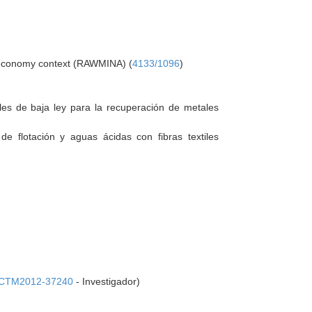
ar economy context (RAWMINA) (
4133/1096
)
les de baja ley para la recuperación de metales
e flotación y aguas ácidas con fibras textiles
CTM2012-37240
- Investigador)