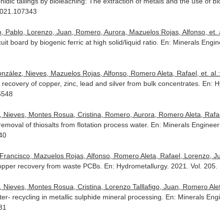
idic tailings by bioleaching: The extraction of metals and the use of bi
2021.107343
, Pablo, Lorenzo, Juan, Romero, Aurora, Mazuelos Rojas, Alfonso, et. a
t board by biogenic ferric at high solid/liquid ratio.
En: Minerals Engin
zález, Nieves, Mazuelos Rojas, Alfonso, Romero Aleta, Rafael, et. al.
 recovery of copper, zinc, lead and silver from bulk concentrates.
En: H
5548
 Nieves, Montes Rosua, Cristina, Romero, Aurora, Romero Aleta, Rafael,
moval of thiosalts from flotation process water.
En: Minerals Engineer
940
Francisco, Mazuelos Rojas, Alfonso, Romero Aleta, Rafael, Lorenzo, Jua
 copper recovery from waste PCBs.
En: Hydrometallurgy
. 2021. Vol. 20
 Nieves, Montes Rosua, Cristina, Lorenzo Talllafigo, Juan, Romero Aleta,
er- recycling in metallic sulphide mineral processing.
En: Minerals Eng
031