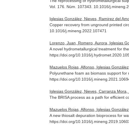
The reprocessing of hydrometallurgical sulph
Vol. 176. Núm. 107343. 10.1016/j.mineng.
Iglesias González, Nieves, Ramirez del Amo
Copper recovery from unground printed circui
10.1016/j.mineng.2022.107471
Lorenzo, Juan, Romero, Aurora, Iglesias Gon
A novel hydrometallurgical treatment for the
https://doi.org/10.1016/j.hydromet.2020.10
Mazuelos Rojas, Alfonso, Iglesias González,
Polyurethane foam as biomass support for re
https://doi.org/10.1016/j.mineng.2021.106
Iglesias González, Nieves, Carranza Mora, 
The BRISA process as a path for efficient
Mazuelos Rojas, Alfonso, Iglesias González,
A new thiosalt depuration bioprocess for wat
https://doi.org/10.1016/j.mineng.2019.106