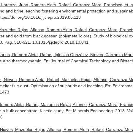
 Lorenzo, Juan, Romero Aleta, Rafael, Carranza Mora, Francisco, et. al
aching and brine leaching,fostering environmental protection and sustai
ttps://doi.org/10.1016/j.jclepro.2019.06.118
Mazuelos Rojas, Alfonso, Romero Aleta, Rafael, Carranza Mora, Franci
ver and gold from black gossan (polymetallic ore). Study of biological 
10. Pag. 510-521. 10.1016/j.jclepro.2018.10.041
Carlos, Romero Aleta, Rafael, Iglesias González, Nieves, Carranza Mora
are also thermodynamic.
En: Journal of Chemical Technology and Biotec
z, Nieves, Romero Aleta, Rafael, Mazuelos Rojas, Alfonso, Carranza M
lter flue dust. Optimisation of sulphuric acid leaching.
En: Environme
21473
Romero Aleta, Rafael, Mazuelos Rojas, Alfonso, Carranza Mora, Franci
in a bulk concentrate: Kinetic study.
En: Minerals Engineering
. 2018. Vo
26
 Nieves, Mazuelos Rojas, Alfonso, Romero Aleta, Rafael, Carranza Mor