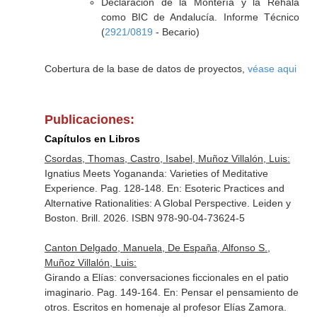
Declaración de la Montería y la Rehala
como BIC de Andalucía. Informe Técnico
(
2921/0819
- Becario)
Cobertura de la base de datos de proyectos,
véase aqui
Publicaciones:
Capítulos en Libros
Csordas, Thomas, Castro, Isabel, Muñoz Villalón, Luis:
Ignatius Meets Yogananda: Varieties of Meditative
Experience. Pag. 128-148.
En: Esoteric Practices and
Alternative Rationalities: A Global Perspective
. Leiden y
Boston. Brill. 2026. ISBN 978-90-04-73624-5
Canton Delgado, Manuela, De España, Alfonso S.,
Muñoz Villalón, Luis:
Girando a Elías: conversaciones ficcionales en el patio
imaginario. Pag. 149-164.
En: Pensar el pensamiento de
otros. Escritos en homenaje al profesor Elías Zamora
.