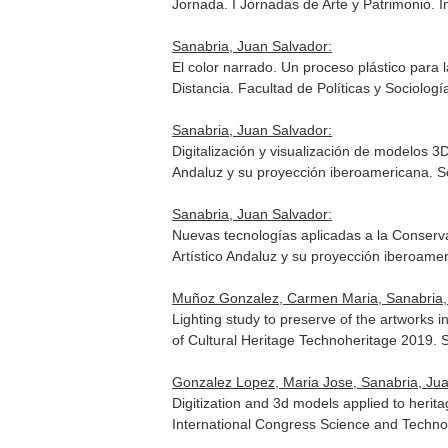
Jornada. I Jornadas de Arte y Patrimonio. I
Sanabria, Juan Salvador:
El color narrado. Un proceso plástico para
Distancia. Facultad de Políticas y Sociolo
Sanabria, Juan Salvador:
Digitalización y visualización de modelos 3D
Andaluz y su proyección iberoamericana. Se
Sanabria, Juan Salvador:
Nuevas tecnologías aplicadas a la Conserva
Artístico Andaluz y su proyección iberoamer
Muñoz Gonzalez, Carmen Maria, Sanabria, J
Lighting study to preserve of the artworks 
of Cultural Heritage Technoheritage 2019. S
Gonzalez Lopez, Maria Jose, Sanabria, Jua
Digitization and 3d models applied to heri
International Congress Science and Technol