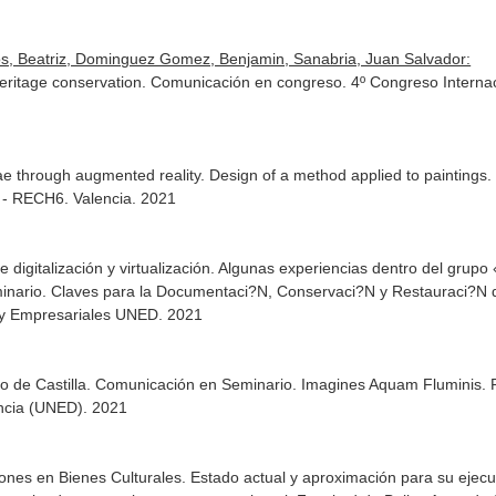
, Beatriz, Dominguez Gomez, Benjamin, Sanabria, Juan Salvador:
heritage conservation. Comunicación en congreso. 4º Congreso Internaci
nae through augmented reality. Design of a method applied to paintings
e - RECH6. Valencia. 2021
 digitalización y virtualización. Algunas experiencias dentro del grup
nario. Claves para la Documentaci?N, Conservaci?N y Restauraci?N de
 y Empresariales UNED. 2021
no de Castilla. Comunicación en Seminario. Imagines Aquam Fluminis. Re
ancia (UNED). 2021
ciones en Bienes Culturales. Estado actual y aproximación para su eje