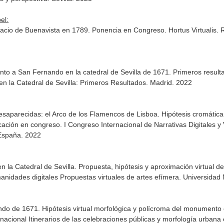
el:
acio de Buenavista en 1789. Ponencia en Congreso. Hortus Virtualis. Res
ento a San Fernando en la catedral de Sevilla de 1671. Primeros resul
 la Catedral de Sevilla: Primeros Resultados. Madrid. 2022
esaparecidas: el Arco de los Flamencos de Lisboa. Hipótesis cromática y 
ación en congreso. I Congreso Internacional de Narrativas Digitales y Vi
 España. 2022
 la Catedral de Sevilla. Propuesta, hipótesis y aproximación virtual
umanidades digitales Propuestas virtuales de artes efímera. Universida
do de 1671. Hipótesis virtual morfológica y polícroma del monumento ef
cional Itinerarios de las celebraciones públicas y morfología urbana e