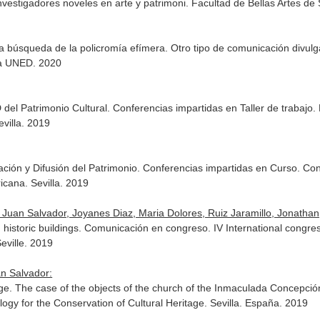
nvestigadores noveles en arte y patrimoni. Facultad de Bellas Artes de 
 la búsqueda de la policromía efímera. Otro tipo de comunicación divul
gía UNED. 2020
 del Patrimonio Cultural. Conferencias impartidas en Taller de trabajo. 
villa. 2019
ción y Difusión del Patrimonio. Conferencias impartidas en Curso. Con
icana. Sevilla. 2019
uan Salvador, Joyanes Diaz, Maria Dolores, Ruiz Jaramillo, Jonatha
in historic buildings. Comunicación en congreso. IV International cong
eville. 2019
n Salvador:
tage. The case of the objects of the church of the Inmaculada Concepci
ogy for the Conservation of Cultural Heritage. Sevilla. España. 2019