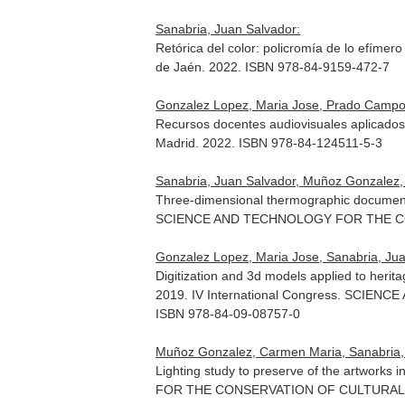
Sanabria, Juan Salvador:
Retórica del color: policromía de lo efímero
de Jaén. 2022. ISBN 978-84-9159-472-7
Gonzalez Lopez, Maria Jose, Prado Campos
Recursos docentes audiovisuales aplicados
Madrid. 2022. ISBN 978-84-124511-5-3
Sanabria, Juan Salvador, Muñoz Gonzalez, 
Three-dimensional thermographic documentat
SCIENCE AND TECHNOLOGY FOR THE C
Gonzalez Lopez, Maria Jose, Sanabria, Jua
Digitization and 3d models applied to herit
2019. IV International Congress. SC
ISBN 978-84-09-08757-0
Muñoz Gonzalez, Carmen Maria, Sanabria, J
Lighting study to preserve of the artworks i
FOR THE CONSERVATION OF CULTURAL