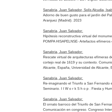
Sanabria, Juan Salvador, Solís Alcudia, Isab
Adorno de buen gusto para el jardín del Pal
Aranjuez (Madrid). 2023
Sanabria, Juan Salvador:
Hipótesis reconstructiva virtual del monum
POMPA HISAPELNSE- Artefactos efímeros en
Sanabria, Juan Salvador:
Rescate virtual de arquitecturas efímeras d
cortejo real de 1619 y su contexto. Comunic
Alicante, España, Universidad de Alicante,
Sanabria, Juan Salvador:
Re-imaginando el Triunfo a San Fernando en
Seminario. I I W o r k S h o p . Fiesta y H
Sanabria, Juan Salvador:
El ornato barroco del Triunfo de San Fernan
Comunicación en congreso. Congreso Interna