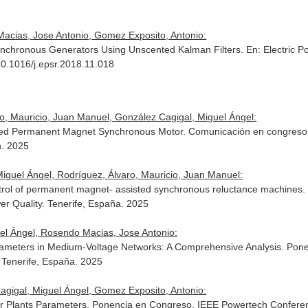
acias, Jose Antonio, Gomez Exposito, Antonio:
Synchronous Generators Using Unscented Kalman Filters.
En: Electric 
10.1016/j.epsr.2018.11.018
o, Mauricio, Juan Manuel, González Cagigal, Miguel Ángel:
ted Permanent Magnet Synchronous Motor. Comunicación en congreso.
n. 2025
 Miguel Ángel, Rodríguez, Álvaro, Mauricio, Juan Manuel:
trol of permanent magnet- assisted synchronous reluctance machines. 
 Quality. Tenerife, España. 2025
uel Ángel, Rosendo Macias, Jose Antonio:
y Parameters in Medium-Voltage Networks: A Comprehensive Analysis. Po
 Tenerife, España. 2025
gigal, Miguel Ángel, Gomez Exposito, Antonio:
Plants Parameters. Ponencia en Congreso. IEEE Powertech Conference