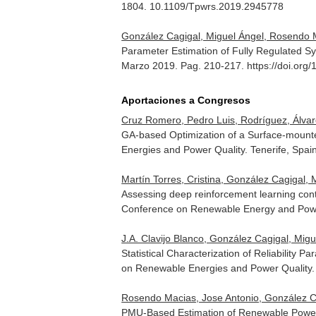
1804. 10.1109/Tpwrs.2019.2945778
González Cagigal, Miguel Ángel, Rosendo M
Parameter Estimation of Fully Regulated 
Marzo 2019. Pag. 210-217. https://doi.org/
Aportaciones a Congresos
Cruz Romero, Pedro Luis, Rodríguez, Álvar
GA-based Optimization of a Surface-moun
Energies and Power Quality. Tenerife, Spai
Martín Torres, Cristina, González Cagigal,
Assessing deep reinforcement learning con
Conference on Renewable Energy and Power
J.A. Clavijo Blanco, González Cagigal, Mig
Statistical Characterization of Reliabilit
on Renewable Energies and Power Quality.
Rosendo Macias, Jose Antonio, González Ca
PMU-Based Estimation of Renewable Power 