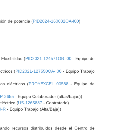
sión de potencia (
PID2024-160032OA-I00
)
Flexibilidad (
PID2021-124571OB-I00
- Equipo de
ctricos (
PID2021-127550OA-I00
- Equipo Trabajo
os eléctricos (
PROYEXCEL_00588
- Equipo de
P-3655
- Equipo Colaborador (altas/bajas))
léctrico (
US-1265887
- Contratado)
9-R
- Equipo Trabajo (Alta/Baja))
nando recursos distribuidos desde el Centro de