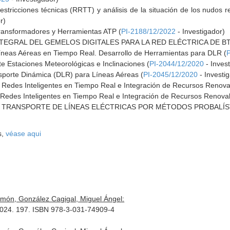
estricciones técnicas (RRTT) y análisis de la situación de los nudos 
r)
ransformadores y Herramientas ATP (
PI-2188/12/2022
- Investigador)
TEGRAL DEL GEMELOS DIGITALES PARA LA RED ELÉCTRICA DE BT
íneas Aéreas en Tiempo Real. Desarrollo de Herramientas para DLR (
 Estaciones Meteorológicas e Inclinaciones (
PI-2044/12/2020
- Inves
sporte Dinámica (DLR) para Líneas Aéreas (
PI-2045/12/2020
- Investi
de Redes Inteligentes en Tiempo Real e Integración de Recursos Renova
e Redes Inteligentes en Tiempo Real e Integración de Recursos Renova
 TRANSPORTE DE LÍNEAS ELÉCTRICAS POR MÉTODOS PROBALÍS
s,
véase aqui
amón, González Cagigal, Miguel Ángel:
. 2024. 197. ISBN 978-3-031-74909-4