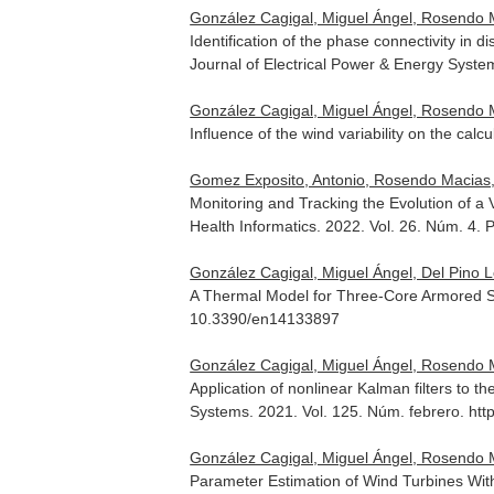
González Cagigal, Miguel Ángel, Rosendo M
Identification of the phase connectivity in
Journal of Electrical Power & Energy Syste
González Cagigal, Miguel Ángel, Rosendo Ma
Influence of the wind variability on the calc
Gomez Exposito, Antonio, Rosendo Macias, 
Monitoring and Tracking the Evolution of a 
Health Informatics
. 2022. Vol. 26. Núm. 4.
González Cagigal, Miguel Ángel, Del Pino L
A Thermal Model for Three-Core Armored 
10.3390/en14133897
González Cagigal, Miguel Ángel, Rosendo M
Application of nonlinear Kalman filters to th
Systems
. 2021. Vol. 125. Núm. febrero. htt
González Cagigal, Miguel Ángel, Rosendo M
Parameter Estimation of Wind Turbines Wi