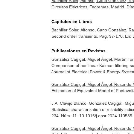
Bachiller Soler, Alfonso, Cano González, R
Circuitos Eléctricos. Teoremas. Madrid. D
Capítulos en Libros
Bachiller Soler, Alfonso, Cano González, R
Second order transients. Pag. 97-170.
En: 
Publicaciones en Revistas
González Cagigal, Miguel Ángel, Martín To
Comparison of nonlinear Kalman filtering 
Journal of Electrical Power & Energy Syste
González Cagigal, Miguel Ángel, Rosendo M
Estimation of Equivalent Model of Photovo
J.A. Clavijo Blanco, González Cagigal, Mig
Statistical characterization of reliability
234. Núm. 11. 10.1016/j.epsr.2024.110585
González Cagigal, Miguel Ángel, Rosendo Ma