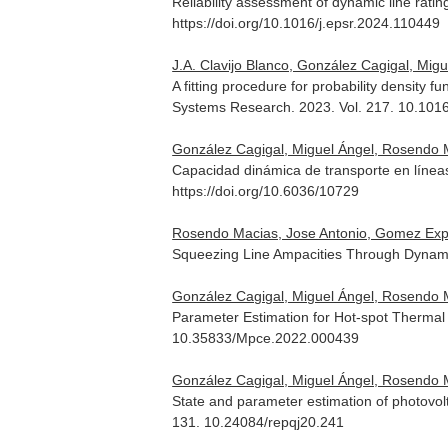
Reliability assessment of dynamic line rat
https://doi.org/10.1016/j.epsr.2024.110449
J.A. Clavijo Blanco, González Cagigal, Mig
A fitting procedure for probability density 
Systems Research
. 2023. Vol. 217. 10.101
González Cagigal, Miguel Ángel, Rosendo M
Capacidad dinámica de transporte en línea
https://doi.org/10.6036/10729
Rosendo Macias, Jose Antonio, Gomez Exposit
Squeezing Line Ampacities Through Dynami
González Cagigal, Miguel Ángel, Rosendo M
Parameter Estimation for Hot-spot Thermal
10.35833/Mpce.2022.000439
González Cagigal, Miguel Ángel, Rosendo M
State and parameter estimation of photovol
131. 10.24084/repqj20.241