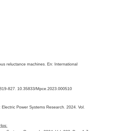
nous reluctance machines.
En: International
ag. 819-827. 10.35833/Mpce.2023.000510
: Electric Power Systems Research
. 2024. Vol.
los: