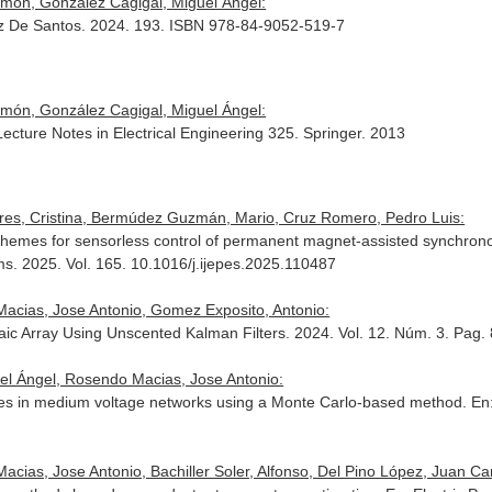
amón, González Cagigal, Miguel Ángel:
íaz De Santos. 2024. 193. ISBN 978-84-9052-519-7
amón, González Cagigal, Miguel Ángel:
Lecture Notes in Electrical Engineering 325
. Springer. 2013
rres, Cristina, Bermúdez Guzmán, Mario, Cruz Romero, Pedro Luis:
schemes for sensorless control of permanent magnet-assisted synchro
ms
. 2025. Vol. 165. 10.1016/j.ijepes.2025.110487
acias, Jose Antonio, Gomez Exposito, Antonio:
ltaic Array Using Unscented Kalman Filters. 2024. Vol. 12. Núm. 3. P
uel Ángel, Rosendo Macias, Jose Antonio:
 indices in medium voltage networks using a Monte Carlo-based method.
En
cias, Jose Antonio, Bachiller Soler, Alfonso, Del Pino López, Juan Car