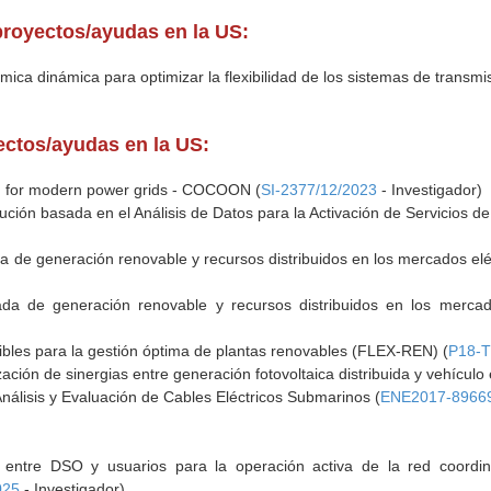
proyectos/ayudas en la US:
mica dinámica para optimizar la flexibilidad de los sistemas de transmi
yectos/ayudas en la US:
N for modern power grids - COCOON (
SI-2377/12/2023
- Investigador)
ción basada en el Análisis de Datos para la Activación de Servicios de 
da de generación renovable y recursos distribuidos en los mercados elé
rada de generación renovable y recursos distribuidos en los mercad
ibles para la gestión óptima de plantas renovables (FLEX-REN) (
P18-T
ación de sinergias entre generación fotovoltaica distribuida y vehículo e
nálisis y Evaluación de Cables Eléctricos Submarinos (
ENE2017-8966
s entre DSO y usuarios para la operación activa de la red coordi
025
- Investigador)