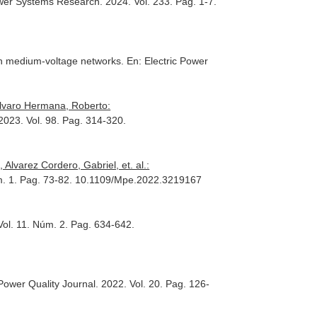
ower Systems Research
. 2024. Vol. 233. Pag. 1-7.
s in medium-voltage networks.
En: Electric Power
Alvaro Hermana, Roberto:
 2023. Vol. 98. Pag. 314-320.
Alvarez Cordero, Gabriel, et. al.:
úm. 1. Pag. 73-82. 10.1109/Mpe.2022.3219167
ol. 11. Núm. 2. Pag. 634-642.
ower Quality Journal
. 2022. Vol. 20. Pag. 126-