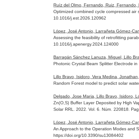
Ruíz del Olmo, Fernando, Ruiz, Fernando, L
Optimized combined cycle compressed air s
10.1016/j.est.2026.120962
López, José Antonio, Larrañeta Gómez-Camin
Assessing the feasibility of retrofitting par
10.1016/j.apenergy.2024.124000
Barragán Sánchez Lanuza, Miguel, Lillo Bra
Photonic Crystal Beam Splitter Electrode i
Lillo Bravo, Isidoro, Vera Medina, Jonathan
Random Forest model to predict solar wat
Delgado, Jose Maria, Lillo Bravo, Isidoro, L
Zn(O,S) Buffer Layer Deposited by High Va
Solar RRL
. 2022. Vol. 6. Núm. 220818. Pag
López, José Antonio, Larrañeta Gómez-Camin
An Approach to the Operation Modes and St
https://doi.org/10.3390/su13084402