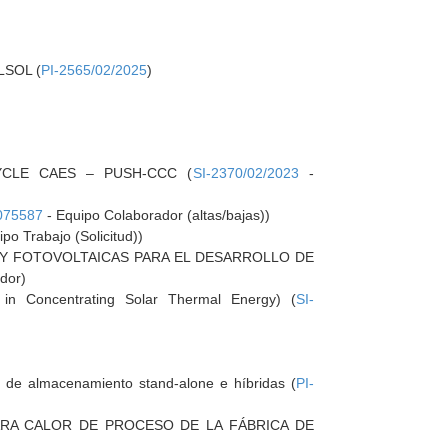
ELSOL (
PI-2565/02/2025
)
YCLE CAES – PUSH-CCC (
SI-2370/02/2023
-
075587
- Equipo Colaborador (altas/bajas))
po Trabajo (Solicitud))
Y FOTOVOLTAICAS PARA EL DESARROLLO DE
ador)
 in Concentrating Solar Thermal Energy) (
SI-
es de almacenamiento stand-alone e híbridas (
PI-
ARA CALOR DE PROCESO DE LA FÁBRICA DE