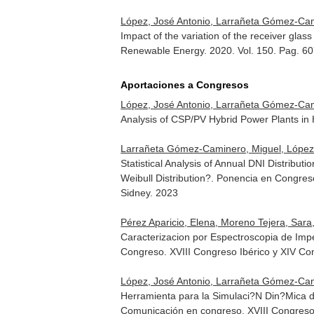
López, José Antonio, Larrañeta Gómez-Camin
Impact of the variation of the receiver glas
Renewable Energy
. 2020. Vol. 150. Pag. 6
Aportaciones a Congresos
López, José Antonio, Larrañeta Gómez-Camin
Analysis of CSP/PV Hybrid Power Plants in
Larrañeta Gómez-Caminero, Miguel, López, Jo
Statistical Analysis of Annual DNI Distribu
Weibull Distribution?. Ponencia en Congre
Sidney. 2023
Pérez Aparicio, Elena, Moreno Tejera, Sara,
Caracterizacion por Espectroscopia de Imp
Congreso. XVIII Congreso Ibérico y XIV Con
López, José Antonio, Larrañeta Gómez-Cami
Herramienta para la Simulaci?N Din?Mica de
Comunicación en congreso. XVIII Congreso I