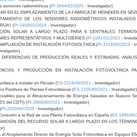
e sensores radiométricos (
PI-2644/02/2025
- Investigador)
AR EN EL EMPLAZAMIENTO DE LA FÁBRICA DE HEINEKEN EN SEVI
TAMIENTO DE LOS SENSORES RADIOMÉTRICOS INSTALADOS
JA I (
PI-2458/02/2024
- Investigador)
ACIÓN SOLAR A LARGO PLAZO PARA 8 CENTRALES TERMOS
RES REPRESENTATIVOS Y MULTISERIES (
PI-2281/02/2023
- Invest
AMPLIACIÓN DE INSTALACIÓN FOTOVOLTAICA (
PI-2314/02/2023
- I
vestigador)
 DIFERENCIAS DE PRODUCCIÓN REALES Y ESTIMADAS. ANÁLISI
ICENCIAS Y PRODUCCIÓN EN INSTALACIÓN FOTOVOLTAICA 
oltaica a instalar en Persán (
ES-2154/40/2021
- Investigador)
s Positivos de Plantas Fotovoltáicas (
ES-2155/40/2021
- Investigador
ables para el Almacenamiento de Energía basadas en Nuevos Siste
ES del CDTI) (
PI-2068/40/2021
- Investigador)
(
PI-2010/40/2020
- Investigador)
Conexión a la Red de una Planta Fotovoltaica en España (
ES-1896/40/
IMACIÓN DEL RECURSO SOLAR A LARGO PLAZO EN LOS TÉRMIN
or)
a el Acoplamiento Directo de Energía Solar Fotovoltaica en Equipos E