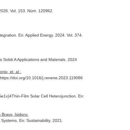
 2026. Vol. 153. Núm. 120962.
ntegration.
En: Applied Energy
. 2024. Vol. 374.
s Solidi A Applications and Materials
. 2024
io, et. al.:
 https://doi.org/10.1016/j.renene.2023.119086
e1x)4Thin-Film Solar Cell Heterojunction.
En:
 Bravo, Isidoro:
ar Systems.
En: Sustainability
. 2021.