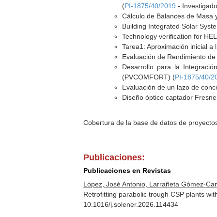
(
PI-1875/40/2019
- Investigado
Cálculo de Balances de Masa y 
Building Integrated Solar Syst
Technology verification for HE
Tarea1: Aproximación inicial a
Evaluación de Rendimiento de 
Desarrollo para la Integració
(PVCOMFORT) (
PI-1875/40/2
Evaluación de un lazo de conce
Diseño óptico captador Fresnel
Cobertura de la base de datos de proyecto
Publicaciones:
Publicaciones en Revistas
López, José Antonio, Larrañeta Gómez-Camin
Retrofitting parabolic trough CSP plants wit
10.1016/j.solener.2026.114434