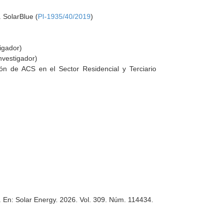
 SolarBlue (
PI-1935/40/2019
)
igador)
nvestigador)
ión de ACS en el Sector Residencial y Terciario
y.
En: Solar Energy
. 2026. Vol. 309. Núm. 114434.