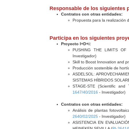
Responsable de los siguientes 
Contratos con otras entidades:
Propuesta para la realización 
Participa en los siguientes pro
Proyecto I+D+i:
PUSHING THE LIMITS OF
Investigador)
Skill to Boost Innovation and p
Producción sostenible de hortí
ASDELSOL: APROVECHAMIE
SISTEMAS HÍBRIDOS SOLAR
STAGE-STE (Scientific and T
1647/40/2016
- Investigador)
Contratos con otras entidades:
Análisis de plantas fotovolta
2640/02/2025
- Investigador)
ASISTENCIA EN EVALUACI
HEINEKEN SEVILLA (
PI-2641/