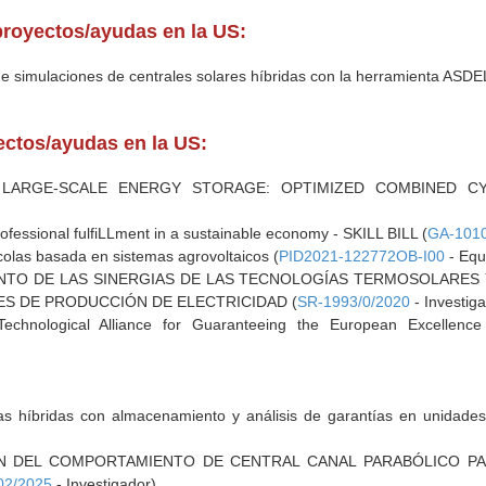
proyectos/ayudas en la US:
de simulaciones de centrales solares híbridas con la herramienta ASD
yectos/ayudas en la US:
 LARGE-SCALE ENERGY STORAGE: OPTIMIZED COMBINED C
rofessional fulfiLLment in a sustainable economy - SKILL BILL (
GA-101
colas basada en sistemas agrovoltaicos (
PID2021-122772OB-I00
- Equi
NTO DE LAS SINERGIAS DE LAS TECNOLOGÍAS TERMOSOLARES 
ES DE PRODUCCIÓN DE ELECTRICIDAD (
SR-1993/0/2020
- Investig
echnological Alliance for Guaranteeing the European Excellence
icas híbridas con almacenamiento y análisis de garantías en unidad
ÓN DEL COMPORTAMIENTO DE CENTRAL CANAL PARABÓLICO P
02/2025
- Investigador)