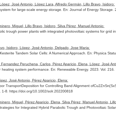
ópez, José Antonio, López Lara, Alfredo Germán, Lillo Bravo, Isidoro:
ystem for large-scale energy storage.
En: Journal of Energy Storage
.
ero, Miguel, Lillo Bravo, Isidoro, Silva Pérez, Manuel Antonio:
abolic trough power plants with integrated photovoltaic systems for grid i
vo, Isidoro, López, José Antonio, Delgado, Jose Maria:
n Kesterite Tandem Solar Cells: A Numerical Approach.
En: Physica Statu
, Fernandez Peruchena, Carlos, Pérez Aparicio, Elena, López, José Anton
er heating system performance.
En: Renewable Energy
. 2023. Vol. 216.
ópez, José Antonio, Pérez Aparicio, Elena:
por TransportDeposition for Controlling Band Alignment ofCu2ZnSn(SxS
. 1-8. https://doi.org/10.1002/solr.202200818
ero, Miguel, Pérez Aparicio, Elena, Silva Pérez, Manuel Antonio, Lillo
rategies for Integrated Hybrid Parabolic Trough and Photovoltaic Sol