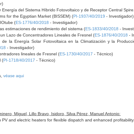
r)
Energía del Sistema Híbrido Fotovoltaico y de Receptor Central Spire.
ems for the Egyptian Market (BISSEM) (
PI-1937/40/2019
- Investigador)
LIOtube (
ES-1776/40/2018
- Investigador)
 las estimaciones de rendimiento del sistema (
ES-1833/40/2018
- Invest
un Lazo de Concentradores Lineales de Fresnel (
ES-1876/40/2018
- I
n de la Energía Solar Fotovoltaica en la Climatización y la Producc
018
- Investigador)
ntradores lineales de Fresnel (
ES-1730/40/2017
- Técnico)
 (
PI-1718/40/2017
- Técnico)
s,
véase aqui
ero, Miguel, Lillo Bravo, Isidoro, Silva Pérez, Manuel Antonio:
h PV and electric heaters for flexible dispatch and enhanced profitabilit