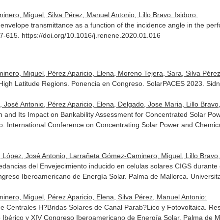
ero, Miguel, Silva Pérez, Manuel Antonio, Lillo Bravo, Isidoro:
s envelope transmittance as a function of the incidence angle in the per
07-615. https://doi.org/10.1016/j.renene.2020.01.016
ero, Miguel, Pérez Aparicio, Elena, Moreno Tejera, Sara, Silva Pérez, 
 High Latitude Regions. Ponencia en Congreso. SolarPACES 2023. Sidne
sé Antonio, Pérez Aparicio, Elena, Delgado, Jose Maria, Lillo Bravo, Is
tion and Its Impact on Bankability Assessment for Concentrated Solar Pow
so. International Conference on Concentrating Solar Power and Chemic
 López, José Antonio, Larrañeta Gómez-Caminero, Miguel, Lillo Bravo, Is
edancias del Envejecimiento inducido en celulas solares CIGS durante
greso Iberoamericano de Energía Solar. Palma de Mallorca. Universitat
nero, Miguel, Pérez Aparicio, Elena, Silva Pérez, Manuel Antonio:
 Centrales H?Bridas Solares de Canal Parab?Lico y Fotovoltaica. Resu
bérico y XIV Congreso Iberoamericano de Energía Solar. Palma de Mall