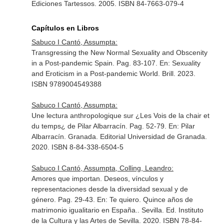
Ediciones Tartessos. 2005. ISBN 84-7663-079-4
Capítulos en Libros
Sabuco I Cantó, Assumpta:
Transgressing the New Normal Sexuality and Obscenity
in a Post-pandemic Spain. Pag. 83-107.
En: Sexuality
and Eroticism in a Post-pandemic World
. Brill. 2023.
ISBN 9789004549388
Sabuco I Cantó, Assumpta:
Une lectura anthropologique sur ¿Les Vois de la chair et
du temps¿ de Pilar Albarracín. Pag. 52-79.
En: Pilar
Albarracín
. Granada. Editorial Universidad de Granada.
2020. ISBN 8-84-338-6504-5
Sabuco I Cantó, Assumpta, Colling, Leandro:
Amores que importan. Deseos, vínculos y
representaciones desde la diversidad sexual y de
género. Pag. 29-43.
En: Te quiero. Quince años de
matrimonio igualitario en España.
. Sevilla. Ed. Instituto
de la Cultura y las Artes de Sevilla. 2020. ISBN 78-84-