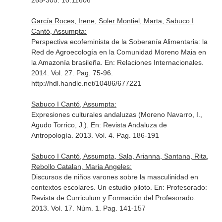
265-305. 10.11606
García Roces, Irene, Soler Montiel, Marta, Sabuco I
Cantó, Assumpta:
Perspectiva ecofeminista de la Soberanía Alimentaria: la
Red de Agroecología en la Comunidad Moreno Maia en
la Amazonía brasileña.
En: Relaciones Internacionales
.
2014. Vol. 27. Pag. 75-96.
http://hdl.handle.net/10486/677221
Sabuco I Cantó, Assumpta:
Expresiones culturales andaluzas (Moreno Navarro, I.,
Agudo Torrico, J.).
En: Revista Andaluza de
Antropología
. 2013. Vol. 4. Pag. 186-191
Sabuco I Cantó, Assumpta, Sala, Arianna, Santana, Rita,
Rebollo Catalan, Maria Angeles:
Discursos de niños varones sobre la masculinidad en
contextos escolares. Un estudio piloto.
En: Profesorado:
Revista de Curriculum y Formación del Profesorado
.
2013. Vol. 17. Núm. 1. Pag. 141-157