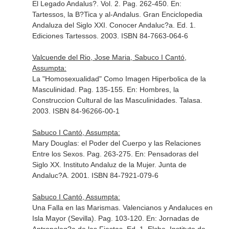
El Legado Andalus?. Vol. 2. Pag. 262-450.
En:
Tartessos, la B?Tica y al-Andalus. Gran Enciclopedia
Andaluza del Siglo XXI. Conocer Andaluc?a
. Ed. 1.
Ediciones Tartessos. 2003. ISBN 84-7663-064-6
Valcuende del Rio, Jose Maria, Sabuco I Cantó,
Assumpta:
La "Homosexualidad" Como Imagen Hiperbolica de la
Masculinidad. Pag. 135-155.
En: Hombres, la
Construccion Cultural de las Masculinidades
. Talasa.
2003. ISBN 84-96266-00-1
Sabuco I Cantó, Assumpta:
Mary Douglas: el Poder del Cuerpo y las Relaciones
Entre los Sexos. Pag. 263-275.
En: Pensadoras del
Siglo XX
. Instituto Andaluz de la Mujer. Junta de
Andaluc?A. 2001. ISBN 84-7921-079-6
Sabuco I Cantó, Assumpta:
Una Falla en las Marismas. Valencianos y Andaluces en
Isla Mayor (Sevilla). Pag. 103-120.
En: Jornadas de