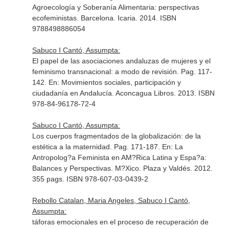
Agroecología y Soberanía Alimentaria: perspectivas
ecofeministas
. Barcelona. Icaria. 2014. ISBN
9788498886054
Sabuco I Cantó, Assumpta:
El papel de las asociaciones andaluzas de mujeres y el
feminismo transnacional: a modo de revisión. Pag. 117-
142.
En: Movimientos sociales, participación y
ciudadanía en Andalucía
. Aconcagua Libros. 2013. ISBN
978-84-96178-72-4
Sabuco I Cantó, Assumpta:
Los cuerpos fragmentados de la globalización: de la
estética a la maternidad. Pag. 171-187.
En: La
Antropolog?a Feminista en AM?Rica Latina y Espa?a:
Balances y Perspectivas
. M?Xico. Plaza y Valdés. 2012.
355 pags. ISBN 978-607-03-0439-2
Rebollo Catalan, Maria Angeles, Sabuco I Cantó,
Assumpta:
táforas emocionales en el proceso de recuperación de