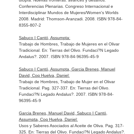
utopía. Nuevas fronteras: avances y desafíos.
Conferencias Plenarias. Congreso Internacional e
Interdisciplinar Mundos de Mujeres/Women's Worlds
2008
. Madrid: Thomson-Aranzadi. 2008. ISBN 978-84-
8355-807-2
Sabuco I Cantó, Assumpta:
Trabajo de Hombres, Trabajo de Mujeres en el Olivar
Tradicional.
En: Tierras del Olivo
. Fundaci?N Legado
Andalus?. 2007. ISBN 978-84-96395-45-9
Sabuco I Cantó, Assumpta, Garcia Brenes, Manuel
David, Coq Huelva, Daniel:
Trabajo de Hombres, Trabajo de Mujer en el Olivar
Tradicional. Pag. 327-337.
En: Tierras del Olivo
.
Fundaci?N Legado Andalus?. 2007. ISBN 978-84-
96395-45-9
Garcia Brenes, Manuel David, Sabuco I Cantó,
Assumpta, Coq Huelva, Daniel:
Usos y Saberes Asociados al Aceite de Oliva. Pag. 317-
325.
En: Tierras del Olivo
. Fundaci?N Legado Andalus?.