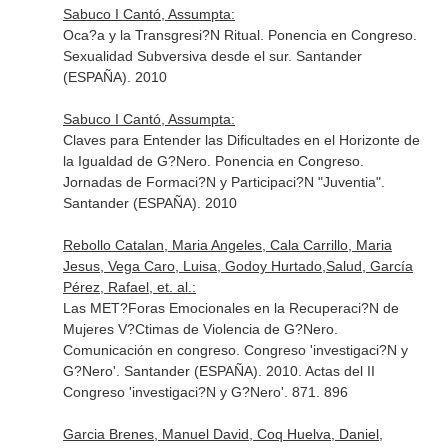
Sabuco I Cantó, Assumpta:
Oca?a y la Transgresi?N Ritual. Ponencia en Congreso.
Sexualidad Subversiva desde el sur. Santander
(ESPAÑA). 2010
Sabuco I Cantó, Assumpta:
Claves para Entender las Dificultades en el Horizonte de
la Igualdad de G?Nero. Ponencia en Congreso.
Jornadas de Formaci?N y Participaci?N "Juventia".
Santander (ESPAÑA). 2010
Rebollo Catalan, Maria Angeles, Cala Carrillo, Maria
Jesus, Vega Caro, Luisa, Godoy Hurtado,Salud, García
Pérez, Rafael, et. al.:
Las MET?Foras Emocionales en la Recuperaci?N de
Mujeres V?Ctimas de Violencia de G?Nero.
Comunicación en congreso. Congreso 'investigaci?N y
G?Nero'. Santander (ESPAÑA). 2010. Actas del II
Congreso 'investigaci?N y G?Nero'. 871. 896
Garcia Brenes, Manuel David, Coq Huelva, Daniel,