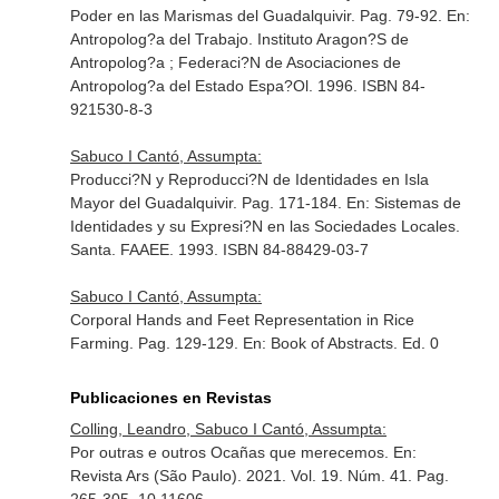
Poder en las Marismas del Guadalquivir. Pag. 79-92.
En:
Antropolog?a del Trabajo
. Instituto Aragon?S de
Antropolog?a ; Federaci?N de Asociaciones de
Antropolog?a del Estado Espa?Ol. 1996. ISBN 84-
921530-8-3
Sabuco I Cantó, Assumpta:
Producci?N y Reproducci?N de Identidades en Isla
Mayor del Guadalquivir. Pag. 171-184.
En: Sistemas de
Identidades y su Expresi?N en las Sociedades Locales
.
Santa. FAAEE. 1993. ISBN 84-88429-03-7
Sabuco I Cantó, Assumpta:
Corporal Hands and Feet Representation in Rice
Farming. Pag. 129-129.
En: Book of Abstracts
. Ed. 0
Publicaciones en Revistas
Colling, Leandro, Sabuco I Cantó, Assumpta:
Por outras e outros Ocañas que merecemos.
En:
Revista Ars (São Paulo)
. 2021. Vol. 19. Núm. 41. Pag.