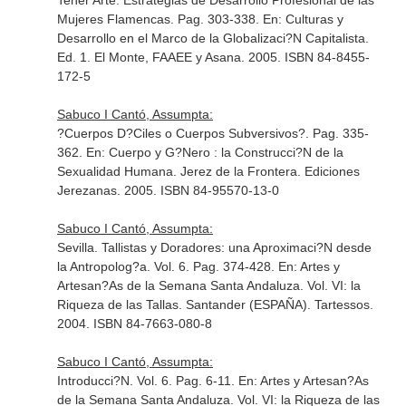
Tener Arte: Estrategias de Desarrollo Profesional de las
Mujeres Flamencas. Pag. 303-338.
En: Culturas y
Desarrollo en el Marco de la Globalizaci?N Capitalista
.
Ed. 1. El Monte, FAAEE y Asana. 2005. ISBN 84-8455-
172-5
Sabuco I Cantó, Assumpta:
?Cuerpos D?Ciles o Cuerpos Subversivos?. Pag. 335-
362.
En: Cuerpo y G?Nero : la Construcci?N de la
Sexualidad Humana
. Jerez de la Frontera. Ediciones
Jerezanas. 2005. ISBN 84-95570-13-0
Sabuco I Cantó, Assumpta:
Sevilla. Tallistas y Doradores: una Aproximaci?N desde
la Antropolog?a. Vol. 6. Pag. 374-428.
En: Artes y
Artesan?As de la Semana Santa Andaluza. Vol. VI: la
Riqueza de las Tallas
. Santander (ESPAÑA). Tartessos.
2004. ISBN 84-7663-080-8
Sabuco I Cantó, Assumpta:
Introducci?N. Vol. 6. Pag. 6-11.
En: Artes y Artesan?As
de la Semana Santa Andaluza. Vol. VI: la Riqueza de las