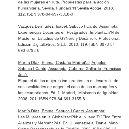
de las mujeres en ruta. Propuestas para la acción
humanitaria. Sevilla. Fundaci?N Sevilla Acoge. 2018.
112. ISBN 978-84-697-3318-9
Vazquez Bermudez, Isabel, Sabuco I Cantó, Assumpta:
Experiencias Docentes en Postgrados: Implantaci?N del
Master en Estudios de G?Nero y Desarrollo Profesional.
Edición Digital@tres, S.L.L. 2010. 119. ISBN 8978-84-
693-6798-8
Martín Díaz, Emma, Castaño Madroñal, Angeles,
Sabuco I Cantó, Assumpta, Cuberos Gallardo, Francisco
José:
El papel de las mujeres inmigrantes en el desarrollo de
sus localidades de origen: el caso de las marroquíes y
las ecuatorianas. Ed. 1. Madrid,. Ministerio de Igualdad.
2008. 201. ISBN 978-84-691-3155-8
Martín Díaz, Emma, Sabuco I Cantó, Assumpta:
Las Mujeres en la Globalizaci?N: el Nuevo Tr?Fico Entre
Alianzas y Mercanc?As. Ed. 1. Venezuela. Daniel Mato