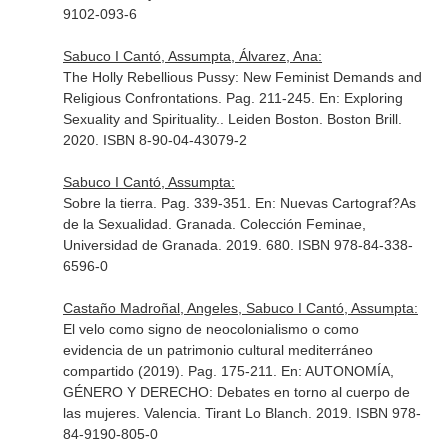
9102-093-6
Sabuco I Cantó, Assumpta, Álvarez, Ana:
The Holly Rebellious Pussy: New Feminist Demands and
Religious Confrontations. Pag. 211-245.
En: Exploring
Sexuality and Spirituality.
. Leiden Boston. Boston Brill.
2020. ISBN 8-90-04-43079-2
Sabuco I Cantó, Assumpta:
Sobre la tierra. Pag. 339-351.
En: Nuevas Cartograf?As
de la Sexualidad
. Granada. Colección Feminae,
Universidad de Granada. 2019. 680. ISBN 978-84-338-
6596-0
Castaño Madroñal, Angeles, Sabuco I Cantó, Assumpta:
El velo como signo de neocolonialismo o como
evidencia de un patrimonio cultural mediterráneo
compartido (2019). Pag. 175-211.
En: AUTONOMÍA,
GÉNERO Y DERECHO: Debates en torno al cuerpo de
las mujeres
. Valencia. Tirant Lo Blanch. 2019. ISBN 978-
84-9190-805-0