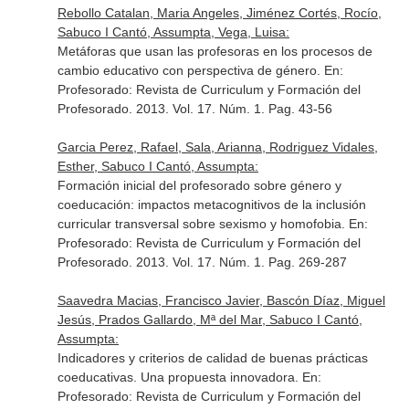
Rebollo Catalan, Maria Angeles, Jiménez Cortés, Rocío,
Sabuco I Cantó, Assumpta, Vega, Luisa:
Metáforas que usan las profesoras en los procesos de
cambio educativo con perspectiva de género.
En:
Profesorado: Revista de Curriculum y Formación del
Profesorado
. 2013. Vol. 17. Núm. 1. Pag. 43-56
Garcia Perez, Rafael, Sala, Arianna, Rodriguez Vidales,
Esther, Sabuco I Cantó, Assumpta:
Formación inicial del profesorado sobre género y
coeducación: impactos metacognitivos de la inclusión
curricular transversal sobre sexismo y homofobia.
En:
Profesorado: Revista de Curriculum y Formación del
Profesorado
. 2013. Vol. 17. Núm. 1. Pag. 269-287
Saavedra Macias, Francisco Javier, Bascón Díaz, Miguel
Jesús, Prados Gallardo, Mª del Mar, Sabuco I Cantó,
Assumpta:
Indicadores y criterios de calidad de buenas prácticas
coeducativas. Una propuesta innovadora.
En:
Profesorado: Revista de Curriculum y Formación del