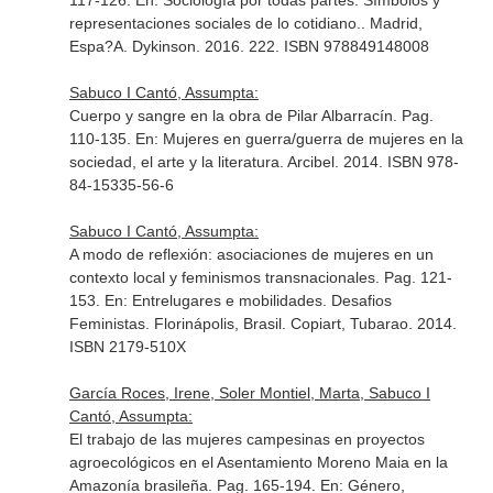
117-126.
En: Sociología por todas partes. Símbolos y
representaciones sociales de lo cotidiano.
. Madrid,
Espa?A. Dykinson. 2016. 222. ISBN 978849148008
Sabuco I Cantó, Assumpta:
Cuerpo y sangre en la obra de Pilar Albarracín. Pag.
110-135.
En: Mujeres en guerra/guerra de mujeres en la
sociedad, el arte y la literatura
. Arcibel. 2014. ISBN 978-
84-15335-56-6
Sabuco I Cantó, Assumpta:
A modo de reflexión: asociaciones de mujeres en un
contexto local y feminismos transnacionales. Pag. 121-
153.
En: Entrelugares e mobilidades. Desafios
Feministas
. Florinápolis, Brasil. Copiart, Tubarao. 2014.
ISBN 2179-510X
García Roces, Irene, Soler Montiel, Marta, Sabuco I
Cantó, Assumpta:
El trabajo de las mujeres campesinas en proyectos
agroecológicos en el Asentamiento Moreno Maia en la
Amazonía brasileña. Pag. 165-194.
En: Género,