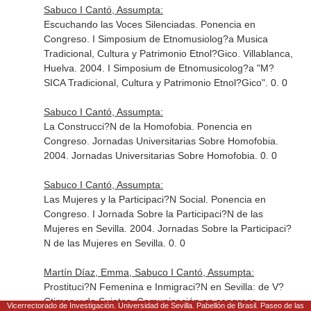
Sabuco I Cantó, Assumpta:
Escuchando las Voces Silenciadas. Ponencia en
Congreso. I Simposium de Etnomusiolog?a Musica
Tradicional, Cultura y Patrimonio Etnol?Gico. Villablanca,
Huelva. 2004. I Simposium de Etnomusicolog?a "M?
SICA Tradicional, Cultura y Patrimonio Etnol?Gico". 0. 0
Sabuco I Cantó, Assumpta:
La Construcci?N de la Homofobia. Ponencia en
Congreso. Jornadas Universitarias Sobre Homofobia.
2004. Jornadas Universitarias Sobre Homofobia. 0. 0
Sabuco I Cantó, Assumpta:
Las Mujeres y la Participaci?N Social. Ponencia en
Congreso. I Jornada Sobre la Participaci?N de las
Mujeres en Sevilla. 2004. Jornadas Sobre la Participaci?
N de las Mujeres en Sevilla. 0. 0
Martín Díaz, Emma, Sabuco I Cantó, Assumpta:
Prostituci?N Femenina e Inmigraci?N en Sevilla: de V?
Ctimas y de Sujetos. Comunicación en congreso.
Vicerrectorado de Investigación. Universidad de Sevilla. Pabellón de Brasil. Paseo de las