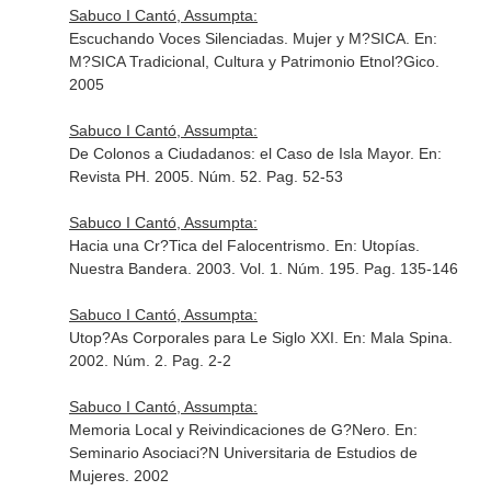
Sabuco I Cantó, Assumpta:
Escuchando Voces Silenciadas. Mujer y M?SICA.
En:
M?SICA Tradicional, Cultura y Patrimonio Etnol?Gico
.
2005
Sabuco I Cantó, Assumpta:
De Colonos a Ciudadanos: el Caso de Isla Mayor.
En:
Revista PH
. 2005. Núm. 52. Pag. 52-53
Sabuco I Cantó, Assumpta:
Hacia una Cr?Tica del Falocentrismo.
En: Utopías.
Nuestra Bandera
. 2003. Vol. 1. Núm. 195. Pag. 135-146
Sabuco I Cantó, Assumpta:
Utop?As Corporales para Le Siglo XXI.
En: Mala Spina
.
2002. Núm. 2. Pag. 2-2
Sabuco I Cantó, Assumpta:
Memoria Local y Reivindicaciones de G?Nero.
En:
Seminario Asociaci?N Universitaria de Estudios de
Mujeres
. 2002