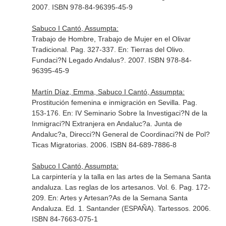
2007. ISBN 978-84-96395-45-9
Sabuco I Cantó, Assumpta:
Trabajo de Hombre, Trabajo de Mujer en el Olivar
Tradicional. Pag. 327-337.
En: Tierras del Olivo
.
Fundaci?N Legado Andalus?. 2007. ISBN 978-84-
96395-45-9
Martín Díaz, Emma, Sabuco I Cantó, Assumpta:
Prostitución femenina e inmigración en Sevilla. Pag.
153-176.
En: IV Seminario Sobre la Investigaci?N de la
Inmigraci?N Extranjera en Andaluc?a
. Junta de
Andaluc?a, Direcci?N General de Coordinaci?N de Pol?
Ticas Migratorias. 2006. ISBN 84-689-7886-8
Sabuco I Cantó, Assumpta:
La carpintería y la talla en las artes de la Semana Santa
andaluza. Las reglas de los artesanos. Vol. 6. Pag. 172-
209.
En: Artes y Artesan?As de la Semana Santa
Andaluza
. Ed. 1. Santander (ESPAÑA). Tartessos. 2006.
ISBN 84-7663-075-1