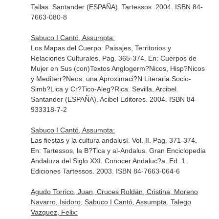
Tallas
. Santander (ESPAÑA). Tartessos. 2004. ISBN 84-
7663-080-8
Sabuco I Cantó, Assumpta:
Los Mapas del Cuerpo: Paisajes, Territorios y
Relaciones Culturales. Pag. 365-374.
En: Cuerpos de
Mujer en Sus (con)Textos Anglogerm?Nicos, Hisp?Nicos
y Mediterr?Neos: una Aproximaci?N Literaria Socio-
Simb?Lica y Cr?Tico-Aleg?Rica. Sevilla, Arcibel
.
Santander (ESPAÑA). Acibel Editores. 2004. ISBN 84-
933318-7-2
Sabuco I Cantó, Assumpta:
Las fiestas y la cultura andalusí. Vol. II. Pag. 371-374.
En: Tartessos, la B?Tica y al-Andalus. Gran Enciclopedia
Andaluza del Siglo XXI. Conocer Andaluc?a
. Ed. 1.
Ediciones Tartessos. 2003. ISBN 84-7663-064-6
Agudo Torrico, Juan, Cruces Roldán, Cristina, Moreno
Navarro, Isidoro, Sabuco I Cantó, Assumpta, Talego
Vazquez, Felix: