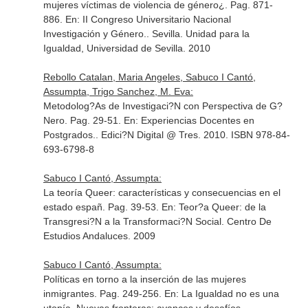
mujeres víctimas de violencia de género¿. Pag. 871-
886.
En: II Congreso Universitario Nacional
Investigación y Género.
. Sevilla. Unidad para la
Igualdad, Universidad de Sevilla. 2010
Rebollo Catalan, Maria Angeles, Sabuco I Cantó,
Assumpta, Trigo Sanchez, M. Eva:
Metodolog?As de Investigaci?N con Perspectiva de G?
Nero. Pag. 29-51.
En: Experiencias Docentes en
Postgrados.
. Edici?N Digital @ Tres. 2010. ISBN 978-84-
693-6798-8
Sabuco I Cantó, Assumpta:
La teoría Queer: características y consecuencias en el
estado españ. Pag. 39-53.
En: Teor?a Queer: de la
Transgresi?N a la Transformaci?N Social
. Centro De
Estudios Andaluces. 2009
Sabuco I Cantó, Assumpta:
Políticas en torno a la inserción de las mujeres
inmigrantes. Pag. 249-256.
En: La Igualdad no es una