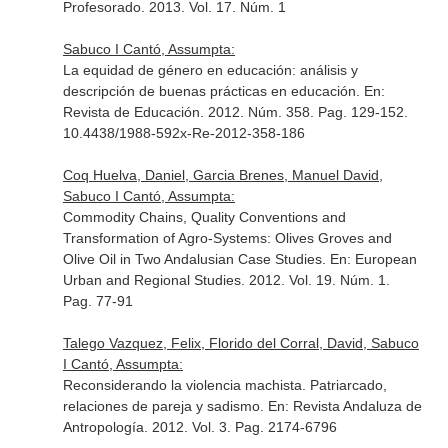
Profesorado
. 2013. Vol. 17. Núm. 1
Sabuco I Cantó, Assumpta:
La equidad de género en educación: análisis y
descripción de buenas prácticas en educación.
En:
Revista de Educación
. 2012. Núm. 358. Pag. 129-152.
10.4438/1988-592x-Re-2012-358-186
Coq Huelva, Daniel, Garcia Brenes, Manuel David,
Sabuco I Cantó, Assumpta:
Commodity Chains, Quality Conventions and
Transformation of Agro-Systems: Olives Groves and
Olive Oil in Two Andalusian Case Studies.
En: European
Urban and Regional Studies
. 2012. Vol. 19. Núm. 1.
Pag. 77-91
Talego Vazquez, Felix, Florido del Corral, David, Sabuco
I Cantó, Assumpta:
Reconsiderando la violencia machista. Patriarcado,
relaciones de pareja y sadismo.
En: Revista Andaluza de
Antropología
. 2012. Vol. 3. Pag. 2174-6796