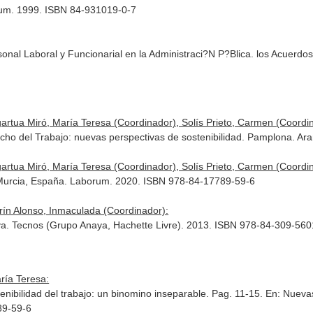
orum. 1999. ISBN 84-931019-0-7
onal Laboral y Funcionarial en la Administraci?N P?Blica. los Acuerd
artua Miró, María Teresa (Coordinador), Solís Prieto, Carmen (Coordi
erecho del Trabajo: nuevas perspectivas de sostenibilidad. Pamplona. 
artua Miró, María Teresa (Coordinador), Solís Prieto, Carmen (Coordi
- Murcia, España. Laborum. 2020. ISBN 978-84-17789-59-6
rín Alonso, Inmaculada (Coordinador):
iva. Tecnos (Grupo Anaya, Hachette Livre). 2013. ISBN 978-84-309-560
ría Teresa:
stenibilidad del trabajo: un binomino inseparable. Pag. 11-15.
En: Nuevas
89-59-6