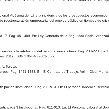
ministración Pública. Pag. 705-732.
En: Práctica de Derecho del Trabaj
ional Vigésima del ET y la incidencia de los presupuestos económico-fi
e reestructuración empresarial del empleo público en tiempos de crisi
ria 17. Pag. 481-489.
En: Ley Generalo de la Seguridad Social
. Aranza
ncuestas a la retribución del personal universitario. Pag. 209-229.
En: C
des. 2012. ISBN 978-84-92602-53-7
ría Teresa:
Aereos. Pag. 1491-1553.
En: El Contrato de Trabajo. Vol II
. Cizur Menor
icipación institucional. Pag. 811-913.
En: El personal laboral al servic
rticipaci?N Institucional. Pag. 811-913.
En: El Personal Laboral al Ser