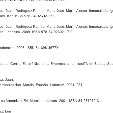
ecnos. 2020. 541. ISBN 978-84-309-7978-3
dez, Juan, Rodríguez Ramos, Maria Jose, Marín Alonso, Inmaculada, Igar
2009. 827. ISBN 978-84-92602-17-9
dez, Juan, Rodríguez Ramos, Maria Jose, Marín Alonso, Inmaculada, Igar
rcia. Laborum. 2009. ISBN 978-84-92602-17-9
xcedencias. 2006. ISBN 84-698-4677X
so del Correo Electr?Nico en la Empresa. su Limitaci?N en Base al Se
ez, Juan:
su armonización. Murcia, España. Laborum. 2001. 231
de su Armonizaci?N. Murcia. Laborum. 2001. ISBN 84-931019-3-1
z, Luis: