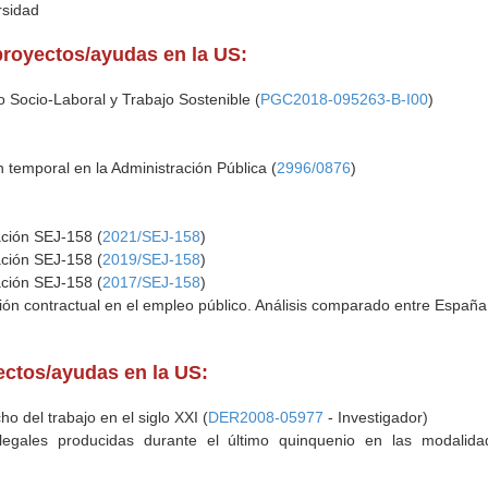
rsidad
proyectos/ayudas en la US:
 Socio-Laboral y Trabajo Sostenible (
PGC2018-095263-B-I00
)
n temporal en la Administración Pública (
2996/0876
)
ación SEJ-158 (
2021/SEJ-158
)
ación SEJ-158 (
2019/SEJ-158
)
ación SEJ-158 (
2017/SEJ-158
)
ión contractual en el empleo público. Análisis comparado entre España e
yectos/ayudas en la US:
o del trabajo en el siglo XXI (
DER2008-05977
- Investigador)
legales producidas durante el último quinquenio en las modalidad