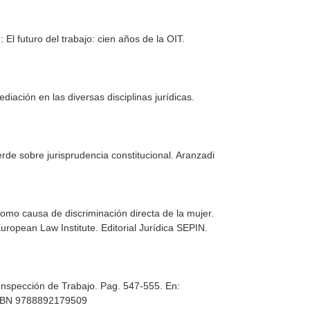
: El futuro del trabajo: cien años de la OIT
.
diación en las diversas disciplinas jurídicas
.
erde sobre jurisprudencia constitucional
. Aranzadi
omo causa de discriminación directa de la mujer.
European Law Institute
. Editorial Jurídica SEPIN.
a Inspección de Trabajo. Pag. 547-555.
En:
 ISBN 9788892179509