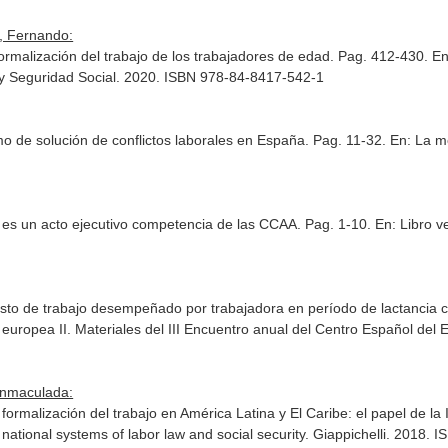
, Fernando:
formalización del trabajo de los trabajadores de edad. Pag. 412-430.
En
s y Seguridad Social. 2020. ISBN 978-84-8417-542-1
 de solución de conflictos laborales en España. Pag. 11-32.
En: La me
s es un acto ejecutivo competencia de las CCAA. Pag. 1-10.
En: Libro v
esto de trabajo desempeñado por trabajadora en período de lactancia c
 europea II. Materiales del III Encuentro anual del Centro Español del 
Inmaculada:
 formalización del trabajo en América Latina y El Caribe: el papel de l
national systems of labor law and social security
. Giappichelli. 2018.