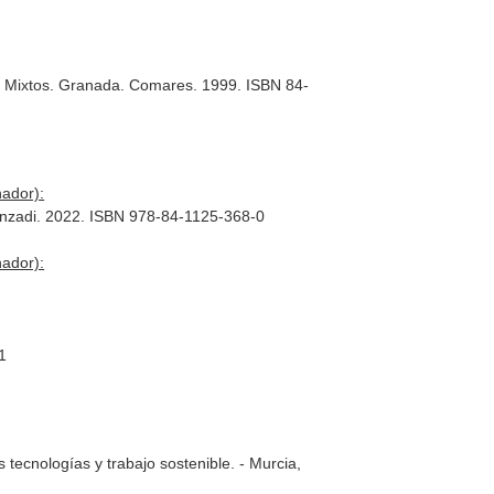
os Mixtos. Granada. Comares. 1999. ISBN 84-
nador):
Aranzadi. 2022. ISBN 978-84-1125-368-0
nador):
1
 tecnologías y trabajo sostenible
. - Murcia,