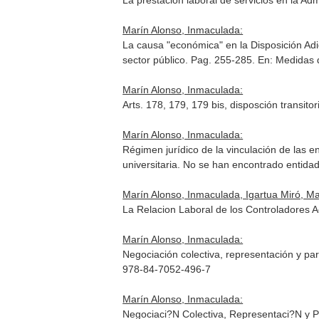
La prestación laboral de servicios en la Ad
Marín Alonso, Inmaculada:
La causa "económica" en la Disposición Adic
sector público. Pag. 255-285.
En: Medidas d
Marín Alonso, Inmaculada:
Arts. 178, 179, 179 bis, disposción transito
Marín Alonso, Inmaculada:
Régimen jurídico de la vinculación de las e
universitaria
. No se han encontrado entida
Marín Alonso, Inmaculada, Igartua Miró, Ma
La Relacion Laboral de los Controladores 
Marín Alonso, Inmaculada:
Negociación colectiva, representación y part
978-84-7052-496-7
Marín Alonso, Inmaculada:
Negociaci?N Colectiva, Representaci?N y Pa