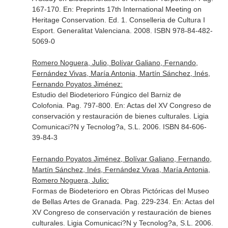
167-170.
En: Preprints 17th International Meeting on
Heritage Conservation
. Ed. 1. Conselleria de Cultura I
Esport. Generalitat Valenciana. 2008. ISBN 978-84-482-
5069-0
Romero Noguera, Julio, Bolívar Galiano, Fernando,
Fernández Vivas, María Antonia, Martín Sánchez, Inés,
Fernando Poyatos Jiménez:
Estudio del Biodeterioro Fúngico del Barniz de
Colofonia. Pag. 797-800.
En: Actas del XV Congreso de
conservación y restauración de bienes culturales
. Ligia
Comunicaci?N y Tecnolog?a, S.L. 2006. ISBN 84-606-
39-84-3
Fernando Poyatos Jiménez, Bolívar Galiano, Fernando,
Martín Sánchez, Inés, Fernández Vivas, María Antonia,
Romero Noguera, Julio:
Formas de Biodeterioro en Obras Pictóricas del Museo
de Bellas Artes de Granada. Pag. 229-234.
En: Actas del
XV Congreso de conservación y restauración de bienes
culturales
. Ligia Comunicaci?N y Tecnolog?a, S.L. 2006.