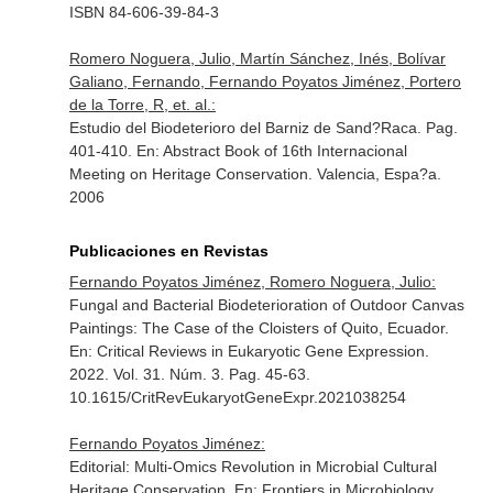
ISBN 84-606-39-84-3
Romero Noguera, Julio, Martín Sánchez, Inés, Bolívar
Galiano, Fernando, Fernando Poyatos Jiménez, Portero
de la Torre, R, et. al.:
Estudio del Biodeterioro del Barniz de Sand?Raca. Pag.
401-410.
En: Abstract Book of 16th Internacional
Meeting on Heritage Conservation
. Valencia, Espa?a.
2006
Publicaciones en Revistas
Fernando Poyatos Jiménez, Romero Noguera, Julio:
Fungal and Bacterial Biodeterioration of Outdoor Canvas
Paintings: The Case of the Cloisters of Quito, Ecuador.
En: Critical Reviews in Eukaryotic Gene Expression
.
2022. Vol. 31. Núm. 3. Pag. 45-63.
10.1615/CritRevEukaryotGeneExpr.2021038254
Fernando Poyatos Jiménez:
Editorial: Multi-Omics Revolution in Microbial Cultural
Heritage Conservation.
En: Frontiers in Microbiology
.