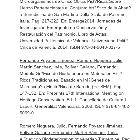
Microorganismos de Cinco Obras Pict?Ricas Sobre
Lienzo Pertenecientes al Conjunto Art?Stico de la Abad?
a Benedictina de San Martino Della Scala de Palermo,
Italia. Pag. 217-222.
En: Emerge2014. Jornadas de
Investigación Emergente en Conservación y
Restauración del Patrimonio. Libro de Actas.
.
Universidad Politécnica de Valencia. Universidad Polit?
Cnica de Valencia. 2014. ISBN 978-84-9048-317-6
Fernando Poyatos Jiménez, Romero Noguera, Julio,
Martín Sánchez, Inés, Bolívar Galiano, Fernando:
Modelo Gr?Fico de Biodeterioro en Materiales Pict?
Ricos Tradicionales, Basado en IM?Genes de
Microscop?a Electr?Nica de Barrido (Fe-SEM). Pag.
147-152.
En: Preprints 17th International Meeting on
Heritage Conservation
. Ed. 1. Conselleria de Cultura I
Esport. Generalitat Valenciana. 2008. ISBN 978-84-482-
5069-0
Romero Noguera, Julio, Fernando Poyatos Jiménez,
Bolívar Galiano, Fernando, Martín Sánchez, Inés:
A Study on Biodeterioration of Venetian Turpentine. Pag.