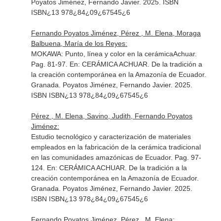
Poyatos Jiménez, Fernando Javier. 2025. ISBN
ISBN¿13 978¿84¿09¿67545¿6
Fernando Poyatos Jiménez, Pérez , M. Elena, Moraga
Balbuena, María de los Reyes:
MOKAWA: Punto, línea y color en la cerámicaAchuar.
Pag. 81-97.
En: CERÁMICA ACHUAR. De la tradición a
la creación contemporánea en la Amazonía de Ecuador
.
Granada. Poyatos Jiménez, Fernando Javier. 2025.
ISBN ISBN¿13 978¿84¿09¿67545¿6
Pérez , M. Elena, Savino, Judith, Fernando Poyatos
Jiménez:
Estudio tecnológico y caracterización de materiales
empleados en la fabricación de la cerámica tradicional
en las comunidades amazónicas de Ecuador. Pag. 97-
124.
En: CERÁMICA ACHUAR. De la tradición a la
creación contemporánea en la Amazonía de Ecuador
.
Granada. Poyatos Jiménez, Fernando Javier. 2025.
ISBN ISBN¿13 978¿84¿09¿67545¿6
Fernando Poyatos Jiménez, Pérez , M. Elena: