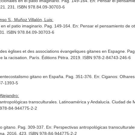
cionales en el patio imaginario. Pag. 149-164.
En: Pensar el pensamie
2021. 231. ISBN 978.84.09-30703-6
o S., Muñoz Villalón, Luis:
 en el patio imaginario. Pag. 149-164.
En: Pensar el pensamiento de ot
 231. ISBN 978.84.09-30703-6
s des èglises et des associations évangeliques gitanes en Espagne. Pa
e la racisation
. París. Éditions Pétra. 2019. ISBN 978-2-84743-246-6
l pentecostalismo gitano en España. Pag. 351-376.
En: Ciganos: Olhares
37-1393-5
Alejandro:
antropológicas transculturales. Latinoamérica y Andalucía
. Ciudad de 
 978-84-944775-2-2
mo gitano. Pag. 309-337.
En: Perspectivas antropológicas transcultural
ana. 2016. 423. ISBN 978-84-944775-2-2