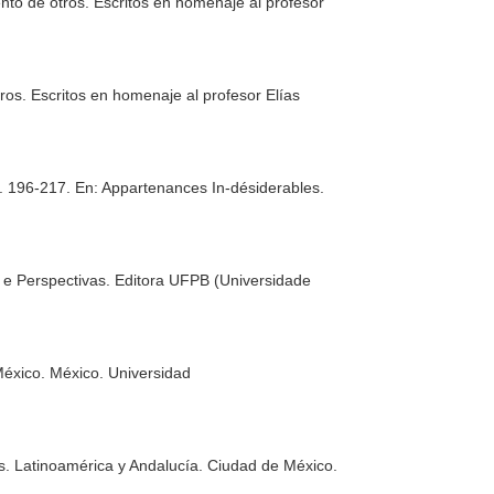
nto de otros. Escritos en homenaje al profesor
ros. Escritos en homenaje al profesor Elías
g. 196-217.
En: Appartenances In-désiderables.
 e Perspectivas
. Editora UFPB (Universidade
México. México. Universidad
es. Latinoamérica y Andalucía
. Ciudad de México.