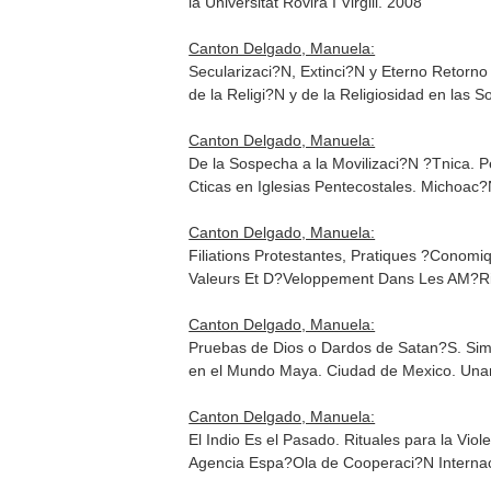
la Universitat Rovira I Virgili. 2008
Canton Delgado, Manuela:
Secularizaci?N, Extinci?N y Eterno Retorno
de la Religi?N y de la Religiosidad en las
Canton Delgado, Manuela:
De la Sospecha a la Movilizaci?N ?Tnica. 
Cticas en Iglesias Pentecostales
. Michoac?
Canton Delgado, Manuela:
Filiations Protestantes, Pratiques ?Conom
Valeurs Et D?Veloppement Dans Les AM?Riq
Canton Delgado, Manuela:
Pruebas de Dios o Dardos de Satan?S. Sim
en el Mundo Maya
. Ciudad de Mexico. Un
Canton Delgado, Manuela:
El Indio Es el Pasado. Rituales para la Vi
Agencia Espa?Ola de Cooperaci?N Internac