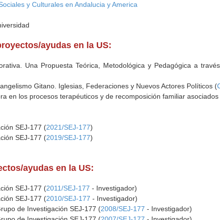
ociales y Culturales en Andalucia y America
niversidad
proyectos/ayudas en la US:
orativa. Una Propuesta Teórica, Metodológica y Pedagógica a través
vangelismo Gitano. Iglesias, Federaciones y Nuevos Actores Políticos (
a en los procesos terapéuticos y de recomposición familiar asociados
ación SEJ-177 (
2021/SEJ-177
)
ación SEJ-177 (
2019/SEJ-177
)
yectos/ayudas en la US:
ación SEJ-177 (
2011/SEJ-177
- Investigador)
ación SEJ-177 (
2010/SEJ-177
- Investigador)
Grupo de Investigación SEJ-177 (
2008/SEJ-177
- Investigador)
Grupo de Investigación SEJ-177 (
2007/SEJ-177
- Investigador)