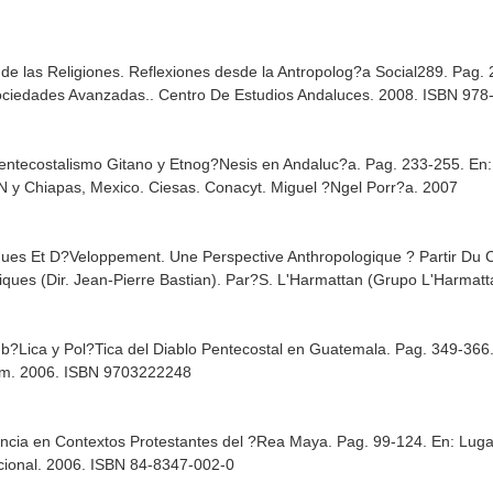
 de las Religiones. Reflexiones desde la Antropolog?a Social289. Pag.
 Sociedades Avanzadas.
. Centro De Estudios Andaluces. 2008. ISBN 97
Pentecostalismo Gitano y Etnog?Nesis en Andaluc?a. Pag. 233-255.
En:
N y Chiapas, Mexico. Ciesas. Conacyt. Miguel ?Ngel Porr?a. 2007
iques Et D?Veloppement. Une Perspective Anthropologique ? Partir D
ues (Dir. Jean-Pierre Bastian)
. Par?S. L'Harmattan (Grupo L'Harmatt
b?Lica y Pol?Tica del Diablo Pentecostal en Guatemala. Pag. 349-366
am. 2006. ISBN 9703222248
olencia en Contextos Protestantes del ?Rea Maya. Pag. 99-124.
En: Luga
ional. 2006. ISBN 84-8347-002-0