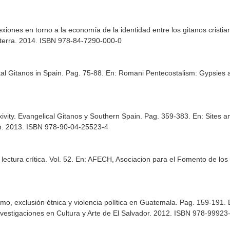
exiones en torno a la economía de la identidad entre los gitanos cristi
aterra. 2014. ISBN 978-84-7290-000-0
l Gitanos in Spain. Pag. 75-88.
En: Romani Pentecostalism: Gypsies a
exivity. Evangelical Gitanos y Southern Spain. Pag. 359-383.
En: Sites an
n. 2013. ISBN 978-90-04-25523-4
ctura crítica. Vol. 52.
En: AFECH, Asociacion para el Fomento de los 
o, exclusión étnica y violencia política en Guatemala. Pag. 159-191.
Investigaciones en Cultura y Arte de El Salvador. 2012. ISBN 978-99923