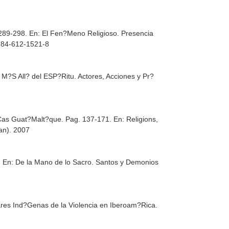
 289-298.
En: El Fen?Meno Religioso. Presencia
8-84-612-1521-8
 M?S All? del ESP?Ritu. Actores, Acciones y Pr?
u Cas Guat?Malt?que. Pag. 137-171.
En: Religions,
an). 2007
.
En: De la Mano de lo Sacro. Santos y Demonios
res Ind?Genas de la Violencia en Iberoam?Rica
.