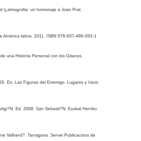
 d l¿etnografia: un homenaje a Joan Prat
.
de América latina
. 2011. ISBN 978-607-486-093-1
de una Historia Personal con los Gitanos
.
265.
En: Las Figuras del Enemigo. Lugares y Usos
eligi?N
. Ed. 2008. San Sebasti?N. Euskal Herriko
me Vallverd?
. Tarragona. Servei Publicacions de