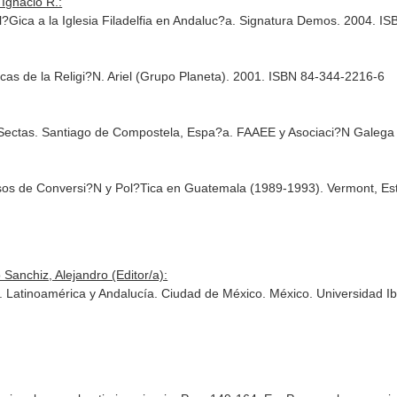
Ignacio R.:
l?Gica a la Iglesia Filadelfia en Andaluc?a. Signatura Demos. 2004. I
as de la Religi?N. Ariel (Grupo Planeta). 2001. ISBN 84-344-2216-6
y Sectas. Santiago de Compostela, Espa?a. FAAEE y Asociaci?N Galeg
rsos de Conversi?N y Pol?Tica en Guatemala (1989-1993). Vermont, 
Sanchiz, Alejandro (Editor/a):
es. Latinoamérica y Andalucía. Ciudad de México. México. Universidad