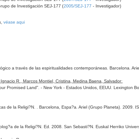
Grupo de Investigación SEJ-177 (
2005/SEJ-177
- Investigador)
s,
véase aqui
lógico a través de las espiritualidades contemporáneas. Barcelona. Ar
nacio R., Marcos Montiel, Cristina, Medina Baena, Salvador:
is our Promised Land". - New York - Estados Unidos, EEUU. Lexington
s de la Religi?N. . Barcelona, Espa?a. Ariel (Grupo Planeta). 2009.
log?a de la Religi?N. Ed. 2008. San Sebasti?N. Euskal Herriko Univer