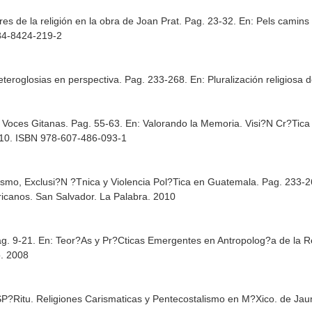
res de la religión en la obra de Joan Prat. Pag. 23-32.
En: Pels camins
8-84-8424-219-2
eteroglosias en perspectiva. Pag. 233-268.
En: Pluralización religiosa 
 Voces Gitanas. Pag. 55-63.
En: Valorando la Memoria. Visi?N Cr?Tica 
010. ISBN 978-607-486-093-1
mo, Exclusi?N ?Tnica y Violencia Pol?Tica en Guatemala. Pag. 233-
ricanos
. San Salvador. La Palabra. 2010
ag. 9-21.
En: Teor?As y Pr?Cticas Emergentes en Antropolog?a de la R
o. 2008
P?Ritu. Religiones Carismaticas y Pentecostalismo en M?Xico. de Jau