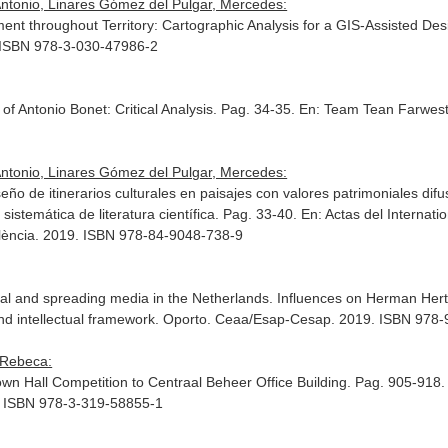
Antonio, Linares Gómez del Pulgar, Mercedes:
ent throughout Territory: Cartographic Analysis for a GIS-Assisted Desi
. ISBN 978-3-030-47986-2
f Antonio Bonet: Critical Analysis. Pag. 34-35.
En: Team Tean Farwes
Antonio, Linares Gómez del Pulgar, Mercedes:
ño de itinerarios culturales en paisajes con valores patrimoniales difus
 sistemática de literatura científica. Pag. 33-40.
En: Actas del Internat
 València. 2019. ISBN 978-84-9048-738-9
onal and spreading media in the Netherlands. Influences on Herman Her
 intellectual framework
. Oporto. Ceaa/Esap-Cesap. 2019. ISBN 978
, Rebeca:
 Hall Competition to Centraal Beheer Office Building. Pag. 905-918
. ISBN 978-3-319-58855-1