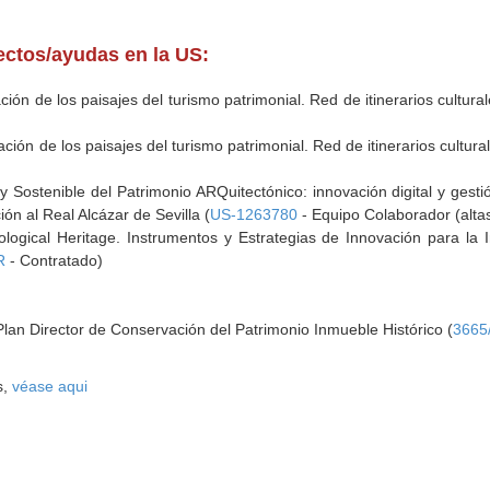
yectos/ayudas en la US:
ación de los paisajes del turismo patrimonial. Red de itinerarios cultura
ación de los paisajes del turismo patrimonial. Red de itinerarios cultura
 Sostenible del Patrimonio ARQuitectónico: innovación digital y gestió
ión al Real Alcázar de Sevilla (
US-1263780
- Equipo Colaborador (altas
logical Heritage. Instrumentos y Estrategias de Innovación para la I
R
- Contratado)
 Plan Director de Conservación del Patrimonio Inmueble Histórico (
3665
s,
véase aqui