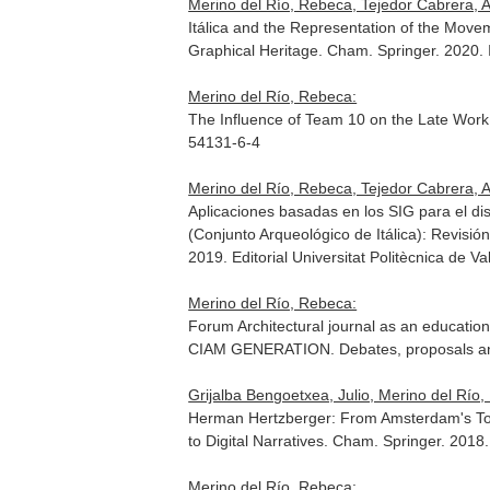
Merino del Río, Rebeca, Tejedor Cabrera, 
Itálica and the Representation of the Movem
Graphical Heritage
. Cham. Springer. 2020
Merino del Río, Rebeca:
The Influence of Team 10 on the Late Work o
54131-6-4
Merino del Río, Rebeca, Tejedor Cabrera, 
Aplicaciones basadas en los SIG para el dise
(Conjunto Arqueológico de Itálica): Revisión
2019
. Editorial Universitat Politècnica de
Merino del Río, Rebeca:
Forum Architectural journal as an educati
CIAM GENERATION. Debates, proposals and
Grijalba Bengoetxea, Julio, Merino del Río
Herman Hertzberger: From Amsterdam's Town
to Digital Narratives
. Cham. Springer. 2018
Merino del Río, Rebeca: