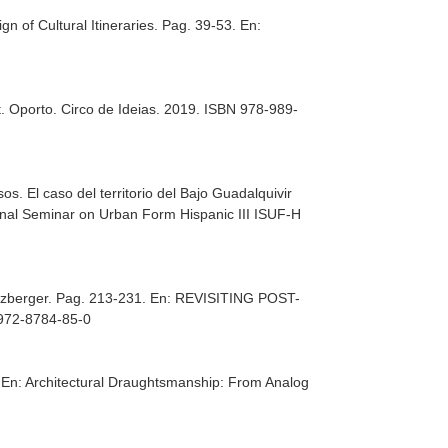
gn of Cultural Itineraries. Pag. 39-53.
En:
t
. Oporto. Circo de Ideias. 2019. ISBN 978-989-
os. El caso del territorio del Bajo Guadalquivir
ional Seminar on Urban Form Hispanic III ISUF-H
tzberger. Pag. 213-231.
En: REVISITING POST-
-972-8784-85-0
.
En: Architectural Draughtsmanship: From Analog