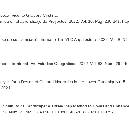
eca, Vicente Gilabert, Cristina:
rtida en el aprendizaje de Proyectos. 2022. Vol. 10. Pag. 230-241. htt
oceso de concienciación humano.
En: VLC Arquitectura
. 2022. Vol. 9. N
onio territorial.
En: Estudios Geográficos
. 2022. Vol. 83. Núm. 292. h
lysis for a Design of Cultural Itineraries in the Lower Guadalquivir.
En:
, 2021
ica (Spain) to its Landscape: A Three-Step Method to Unveil and Enhan
ol. 22. Núm. 2. Pag. 123-146. 10.1080/14662035.2021.1969792