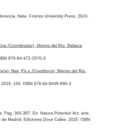
lorencia, Italia. Firenze University Press. 2024.
ina (Coordinador), Merino del Río, Rebeca
0. ISBN 978-84-472-2970-3
/a), Nair, P.k.v. (Coeditor/a), Merino del Río,
id. 2016. 156. ISBN 978-84-8448-890-3
les. Pag. 365-387.
En: Natura Potentior Ars: arte,
e de Madrid; Ediciones Doce Calles. 2025. ISBN