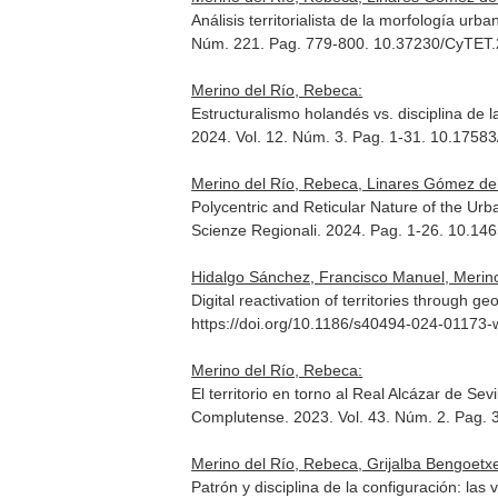
Análisis territorialista de la morfología urb
Núm. 221. Pag. 779-800. 10.37230/CyTET.
Merino del Río, Rebeca:
Estructuralismo holandés vs. disciplina de 
2024. Vol. 12. Núm. 3. Pag. 1-31. 10.1758
Merino del Río, Rebeca, Linares Gómez del
Polycentric and Reticular Nature of the Urb
Scienze Regionali
. 2024. Pag. 1-26. 10.14
Hidalgo Sánchez, Francisco Manuel, Merino 
Digital reactivation of territories through g
https://doi.org/10.1186/s40494-024-01173-
Merino del Río, Rebeca:
El territorio en torno al Real Alcázar de Se
Complutense
. 2023. Vol. 43. Núm. 2. Pag.
Merino del Río, Rebeca, Grijalba Bengoetxea
Patrón y disciplina de la configuración: las