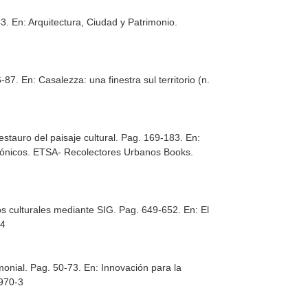
43.
En: Arquitectura, Ciudad y Patrimonio.
6-87.
En: Casalezza: una finestra sul territorio (n.
estauro del paisaje cultural. Pag. 169-183.
En:
tónicos. ETSA- Recolectores Urbanos Books.
arios culturales mediante SIG. Pag. 649-652.
En: El
-4
imonial. Pag. 50-73.
En: Innovación para la
2970-3