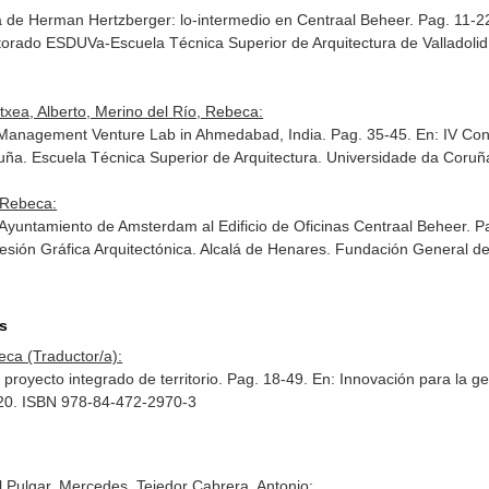
ra de Herman Hertzberger: lo-intermedio en Centraal Beheer. Pag. 11-2
torado ESDUVa-Escuela Técnica Superior de Arquitectura de Valladolid
txea, Alberto, Merino del Río, Rebeca:
d Management Venture Lab in Ahmedabad, India. Pag. 35-45.
En: IV Con
ruña. Escuela Técnica Superior de Arquitectura. Universidade da Cor
, Rebeca:
Ayuntamiento de Amsterdam al Edificio de Oficinas Centraal Beheer. 
esión Gráfica Arquitectónica
. Alcalá de Henares. Fundación General de
os
eca (Traductor/a):
proyecto integrado de territorio. Pag. 18-49.
En: Innovación para la ges
 2020. ISBN 978-84-472-2970-3
 Pulgar, Mercedes, Tejedor Cabrera, Antonio: