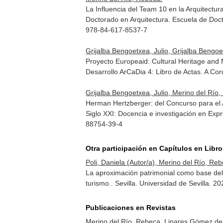
La Influencia del Team 10 en la Arquitectu
Doctorado en Arquitectura
. Escuela de Doc
978-84-617-8537-7
Grijalba Bengoetxea, Julio, Grijalba Bengoe
Proyecto Europeaid: Cultural Heritage an
Desarrollo ArCaDia 4: Libro de Actas
. A Co
Grijalba Bengoetxea, Julio, Merino del Río
Herman Hertzberger: del Concurso para el 
Siglo XXI: Docencia e investigación en Expr
88754-39-4
Otra participación en Capítulos en Libr
Poli, Daniela (Autor/a), Merino del Río, Reb
La aproximación patrimonial como base del 
turismo.
. Sevilla. Universidad de Sevilla.
Publicaciones en Revistas
Merino del Río, Rebeca, Linares Gómez del