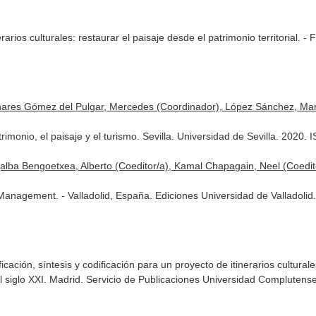
arios culturales: restaurar el paisaje desde el patrimonio territorial. - F
inares Gómez del Pulgar, Mercedes (Coordinador), López Sánchez, Mar
trimonio, el paisaje y el turismo. Sevilla. Universidad de Sevilla. 202
jalba Bengoetxea, Alberto (Coeditor/a), Kamal Chapagain, Neel (Coeditor
 Management. - Valladolid, España. Ediciones Universidad de Valladol
icación, síntesis y codificación para un proyecto de itinerarios cultura
l siglo XXI
. Madrid. Servicio de Publicaciones Universidad Complutens