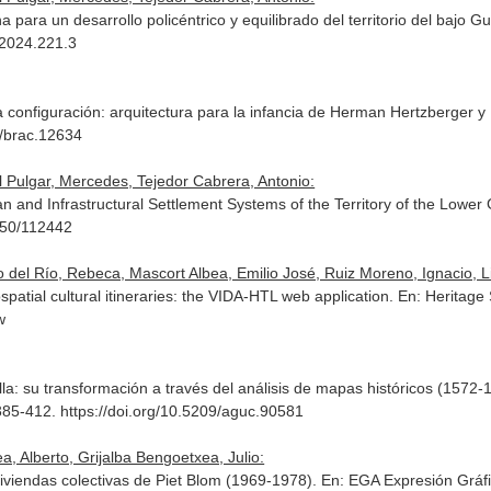
ana para un desarrollo policéntrico y equilibrado del territorio del bajo G
2024.221.3
la configuración: arquitectura para la infancia de Herman Hertzberger y
3/brac.12634
 Pulgar, Mercedes, Tejedor Cabrera, Antonio:
an and Infrastructural Settlement Systems of the Territory of the Lower
650/112442
del Río, Rebeca, Mascort Albea, Emilio José, Ruiz Moreno, Ignacio, Li
eospatial cultural itineraries: the VIDA-HTL web application.
En: Heritage
w
villa: su transformación a través del análisis de mapas históricos (1572
 385-412. https://doi.org/10.5209/aguc.90581
, Alberto, Grijalba Bengoetxea, Julio:
 viviendas colectivas de Piet Blom (1969-1978).
En: EGA Expresión Gráfi