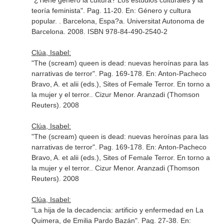
"¿Tiene género la cultura? Los estudios culturales y la
teoría feminista". Pag. 11-20.
En: Género y cultura
popular
. . Barcelona, Espa?a. Universitat Autonoma de
Barcelona. 2008. ISBN 978-84-490-2540-2
Clúa, Isabel:
"The (scream) queen is dead: nuevas heroínas para las
narrativas de terror". Pag. 169-178.
En: Anton-Pacheco
Bravo, A. et alii (eds.), Sites of Female Terror. En torno a
la mujer y el terror.
. Cizur Menor. Aranzadi (Thomson
Reuters). 2008
Clúa, Isabel:
"The (scream) queen is dead: nuevas heroínas para las
narrativas de terror". Pag. 169-178.
En: Anton-Pacheco
Bravo, A. et alii (eds.), Sites of Female Terror. En torno a
la mujer y el terror.
. Cizur Menor. Aranzadi (Thomson
Reuters). 2008
Clúa, Isabel:
"La hija de la decadencia: artificio y enfermedad en La
Quimera, de Emilia Pardo Bazán". Pag. 27-38.
En: