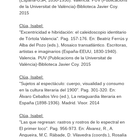
(España-USA, 1830-1930)
. Valencia. PUV (Publicacions
de la Universitat de València)-Biblioteca Javier Coy.
2015
Clúa, Isabel:
"Excentricidad e hibridación: el caleidoscopio identitario
de Tórtola Valencia". Pag. 157-176.
En: Beatriz Ferrús y
Alba del Pozo (eds.), Mosaico transatlántico. Escritoras,
artistas e imaginarios (España-EEUU, 1830-1940)
.
Valencia. PUV (Publicacions de la Universitat de
València)-Biblioteca Javier Coy. 2015
Clúa, Isabel:
"Sujetos al espectáculo: cuerpo, visualidad y consumo
en la cultura literaria del 1900". Pag. 301-320.
En:
Álvaro Ceballos Viro (ed.), La retaguardia literaria en
España (1898-1936)
. Madrid. Visor. 2014
Clúa, Isabel:
"Las que regresan: rastros y rostros de lo espectral en
El primer loco". Pag. 956-973.
En: Álvarez, R., A.
Angueira, M.C. Rábade, D. Vilavedra (coords.), Rosalía