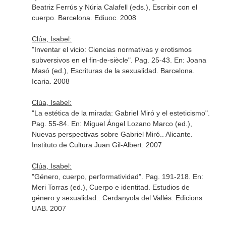
Beatriz Ferrús y Núria Calafell (eds.), Escribir con el
cuerpo
. Barcelona. Ediuoc. 2008
Clúa, Isabel:
"Inventar el vicio: Ciencias normativas y erotismos
subversivos en el fin-de-siècle". Pag. 25-43.
En: Joana
Masó (ed.), Escrituras de la sexualidad
. Barcelona.
Icaria. 2008
Clúa, Isabel:
"La estética de la mirada: Gabriel Miró y el esteticismo".
Pag. 55-84.
En: Miguel Ángel Lozano Marco (ed.),
Nuevas perspectivas sobre Gabriel Miró.
. Alicante.
Instituto de Cultura Juan Gil-Albert. 2007
Clúa, Isabel:
"Género, cuerpo, performatividad". Pag. 191-218.
En:
Meri Torras (ed.), Cuerpo e identitad. Estudios de
género y sexualidad.
. Cerdanyola del Vallés. Edicions
UAB. 2007