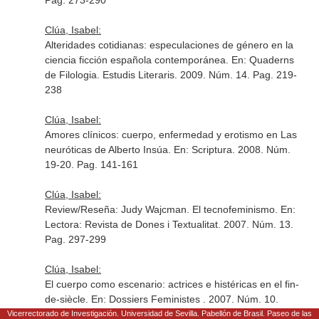
Pag. 273-290
Clúa, Isabel:
Alteridades cotidianas: especulaciones de género en la
ciencia ficción española contemporánea.
En: Quaderns
de Filologia. Estudis Literaris
. 2009. Núm. 14. Pag. 219-
238
Clúa, Isabel:
Amores clínicos: cuerpo, enfermedad y erotismo en Las
neuróticas de Alberto Insúa.
En: Scriptura
. 2008. Núm.
19-20. Pag. 141-161
Clúa, Isabel:
Review/Reseña: Judy Wajcman. El tecnofeminismo.
En:
Lectora: Revista de Dones i Textualitat
. 2007. Núm. 13.
Pag. 297-299
Clúa, Isabel:
El cuerpo como escenario: actrices e histéricas en el fin-
de-siècle.
En: Dossiers Feministes
. 2007. Núm. 10.
Pag. 157-172
Vicerrectorado de Investigación. Universidad de Sevilla. Pabellón de Brasil. Paseo de las