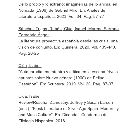
De lo propio y lo extraño: imaginerías de lo animal en
Nómada (1908) de Gabriel Miró.
En: Anales de
Literatura Española
. 2021. Vol. 34. Pag. 57-77
Sánchez Trigos, Rubén, Clúa, Isabel, Moreno Serrano,
Fernando Ángel:
La literatura proyectiva española desde las crisis: una
visión de conjunto.
En: Quimera
. 2020. Vol. 439-440.
Pag. 20-25
Clúa, Isabel:
"Autoparodia, metateatro y crítica en la escena frívola:
apuntes sobre Nuevo género (1900) de Felipe
Castañón".
En: Scriptura
. 2019. Vol. 26. Pag. 87-97
Clúa, Isabel:
Review/Reseña: Zamostny, Jeffrey y Susan Larson
(eds.), "Kiosk Literature of Silver Age Spain. Modernity
and Mass Culture".
En: Dicenda - Cuadernos de
Filologia Hispanica
. 2018