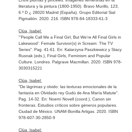
Entre plumas y pinceles: imágenes femeninas en la
literatura y la pintura (1800-1950)
. Bravo Murillo, 123,
6.º D ¿ 28020 Madrid (España). Grupo Editorial Sial
Pigmalión. 2020. 216. ISBN 978-84-18333-61-3
Clúa, Isabel:
"'People Call Me a Final Girl, But We're All Final Girls in
Lakewood': Female Survivor(s) in Scream: The TV
Series". Pag. 41-61.
En: Katarzyna Paszkiewicz y Stacy
Rusnak (eds.), Final Girls, Feminism and Popular
Culture
. Londres. Palgrave Macmillan. 2020. ISBN 978-
3030315221
Clúa, Isabel:
"De lágrimas y olvido: las texturas emocionales de la
fantasía en Olvidado rey Gudú de Ana María Matute".
Pag. 14-32.
En: Noemí Novell (coord.), Canon sin
fronteras. Estudios críticos sobre géneros populares
.
Ciudad de México. UNAM-Bonilla Artigas. 2020. ISBN
978-607-30-2850-9
Clúa, Isabel: