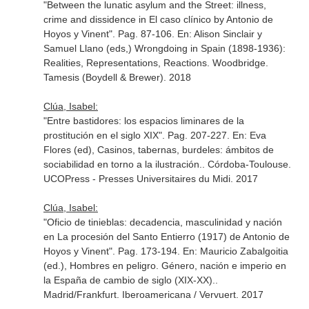
"Between the lunatic asylum and the Street: illness,
crime and dissidence in El caso clínico by Antonio de
Hoyos y Vinent". Pag. 87-106.
En: Alison Sinclair y
Samuel Llano (eds,) Wrongdoing in Spain (1898-1936):
Realities, Representations, Reactions
. Woodbridge.
Tamesis (Boydell & Brewer). 2018
Clúa, Isabel:
"Entre bastidores: los espacios liminares de la
prostitución en el siglo XIX". Pag. 207-227.
En: Eva
Flores (ed), Casinos, tabernas, burdeles: ámbitos de
sociabilidad en torno a la ilustración.
. Córdoba-Toulouse.
UCOPress - Presses Universitaires du Midi. 2017
Clúa, Isabel:
"Oficio de tinieblas: decadencia, masculinidad y nación
en La procesión del Santo Entierro (1917) de Antonio de
Hoyos y Vinent". Pag. 173-194.
En: Mauricio Zabalgoitia
(ed.), Hombres en peligro. Género, nación e imperio en
la España de cambio de siglo (XIX-XX).
.
Madrid/Frankfurt. Iberoamericana / Vervuert. 2017