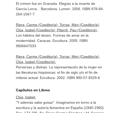
El crimen fue en Granada. Elegías a la muerte de
García Lorca. . Barcelona. Lumen. 2006. ISBN 978-84-
264-1567-7
Riera, Carme (Coeditor/a), Torras, Meri (Coeditor/a),
Clúa, Isabel (Coeditor/a), Pitarch, Pau (Coeditor/a):
Los hábitos del deseo. Formas de amar en la
modernidad. Caracas. Excultura. 2005. ISBN
9806647033
Riera, Carme (Coeditor/a), Torras, Meri (Coeditor/a),
Clúa, Isabel (Coeditor/a):
Perversas y divinas. La representación de la mujer en
las literaturas hispánicas: el fin de siglo y/o el fin de
milenio actual. Excultura. 2002. ISBN 980-07-8329-6
Capítulos en Libros
Clúa, Isabel:
"Y además sabe guisar". Imaginarios en torno a la
escritura y la autoría femenina en España (1940-1960).