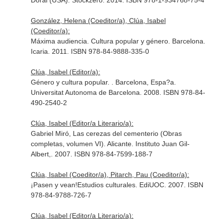
Doral (USA). Stockzero. 2014. ISBN 978-1-934768-75-4
González, Helena (Coeditor/a), Clúa, Isabel
(Coeditor/a):
Máxima audiencia. Cultura popular y género. Barcelona.
Icaria. 2011. ISBN 978-84-9888-335-0
Clúa, Isabel (Editor/a):
Género y cultura popular. . Barcelona, Espa?a.
Universitat Autonoma de Barcelona. 2008. ISBN 978-84-
490-2540-2
Clúa, Isabel (Editor/a Literario/a):
Gabriel Miró, Las cerezas del cementerio (Obras
completas, volumen VI). Alicante. Instituto Juan Gil-
Albert,. 2007. ISBN 978-84-7599-188-7
Clúa, Isabel (Coeditor/a), Pitarch, Pau (Coeditor/a):
¡Pasen y vean!Estudios culturales. EdiUOC. 2007. ISBN
978-84-9788-726-7
Clúa, Isabel (Editor/a Literario/a):