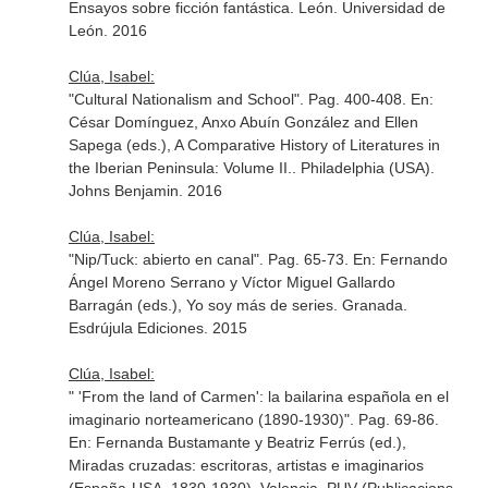
Ensayos sobre ficción fantástica
. León. Universidad de
León. 2016
Clúa, Isabel:
"Cultural Nationalism and School". Pag. 400-408.
En:
César Domínguez, Anxo Abuín González and Ellen
Sapega (eds.), A Comparative History of Literatures in
the Iberian Peninsula: Volume II.
. Philadelphia (USA).
Johns Benjamin. 2016
Clúa, Isabel:
"Nip/Tuck: abierto en canal". Pag. 65-73.
En: Fernando
Ángel Moreno Serrano y Víctor Miguel Gallardo
Barragán (eds.), Yo soy más de series
. Granada.
Esdrújula Ediciones. 2015
Clúa, Isabel:
" 'From the land of Carmen': la bailarina española en el
imaginario norteamericano (1890-1930)". Pag. 69-86.
En: Fernanda Bustamante y Beatriz Ferrús (ed.),
Miradas cruzadas: escritoras, artistas e imaginarios