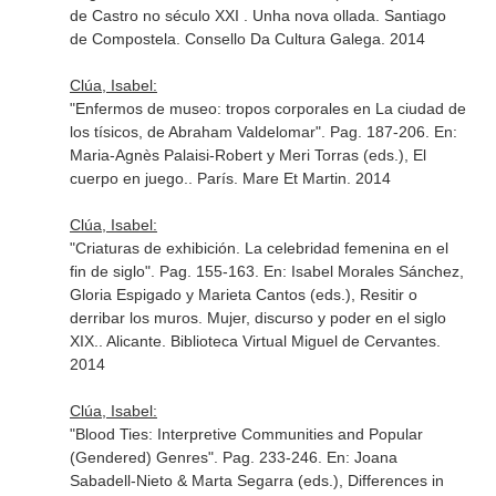
de Castro no século XXI . Unha nova ollada
. Santiago
de Compostela. Consello Da Cultura Galega. 2014
Clúa, Isabel:
"Enfermos de museo: tropos corporales en La ciudad de
los tísicos, de Abraham Valdelomar". Pag. 187-206.
En:
Maria-Agnès Palaisi-Robert y Meri Torras (eds.), El
cuerpo en juego.
. París. Mare Et Martin. 2014
Clúa, Isabel:
"Criaturas de exhibición. La celebridad femenina en el
fin de siglo". Pag. 155-163.
En: Isabel Morales Sánchez,
Gloria Espigado y Marieta Cantos (eds.), Resitir o
derribar los muros. Mujer, discurso y poder en el siglo
XIX.
. Alicante. Biblioteca Virtual Miguel de Cervantes.
2014
Clúa, Isabel:
"Blood Ties: Interpretive Communities and Popular
(Gendered) Genres". Pag. 233-246.
En: Joana
Sabadell-Nieto & Marta Segarra (eds.), Differences in