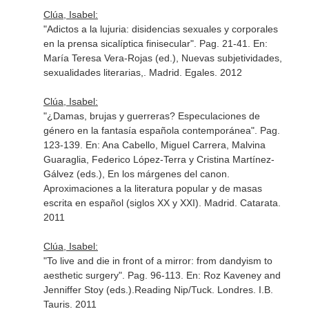
Clúa, Isabel:
"Adictos a la lujuria: disidencias sexuales y corporales
en la prensa sicalíptica finisecular". Pag. 21-41.
En:
María Teresa Vera-Rojas (ed.), Nuevas subjetividades,
sexualidades literarias,
. Madrid. Egales. 2012
Clúa, Isabel:
"¿Damas, brujas y guerreras? Especulaciones de
género en la fantasía española contemporánea". Pag.
123-139.
En: Ana Cabello, Miguel Carrera, Malvina
Guaraglia, Federico López-Terra y Cristina Martínez-
Gálvez (eds.), En los márgenes del canon.
Aproximaciones a la literatura popular y de masas
escrita en español (siglos XX y XXI)
. Madrid. Catarata.
2011
Clúa, Isabel:
"To live and die in front of a mirror: from dandyism to
aesthetic surgery". Pag. 96-113.
En: Roz Kaveney and
Jenniffer Stoy (eds.).Reading Nip/Tuck
. Londres. I.B.
Tauris. 2011