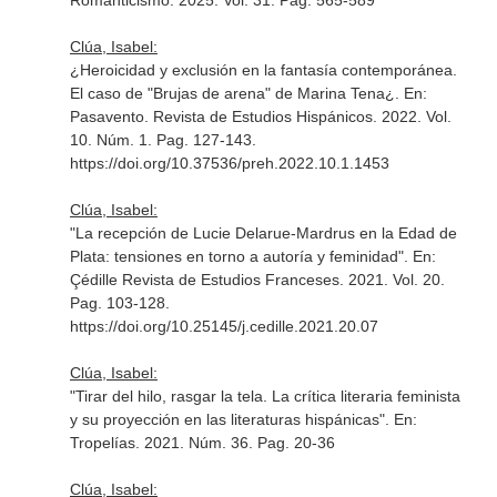
Romanticismo
. 2025. Vol. 31. Pag. 565-589
Clúa, Isabel:
¿Heroicidad y exclusión en la fantasía contemporánea.
El caso de "Brujas de arena" de Marina Tena¿.
En:
Pasavento. Revista de Estudios Hispánicos
. 2022. Vol.
10. Núm. 1. Pag. 127-143.
https://doi.org/10.37536/preh.2022.10.1.1453
Clúa, Isabel:
"La recepción de Lucie Delarue-Mardrus en la Edad de
Plata: tensiones en torno a autoría y feminidad".
En:
Çédille Revista de Estudios Franceses
. 2021. Vol. 20.
Pag. 103-128.
https://doi.org/10.25145/j.cedille.2021.20.07
Clúa, Isabel:
"Tirar del hilo, rasgar la tela. La crítica literaria feminista
y su proyección en las literaturas hispánicas".
En:
Tropelías
. 2021. Núm. 36. Pag. 20-36
Clúa, Isabel: