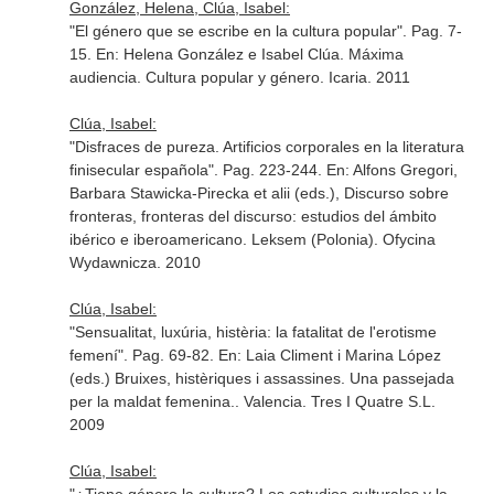
González, Helena, Clúa, Isabel:
"El género que se escribe en la cultura popular". Pag. 7-
15.
En: Helena González e Isabel Clúa. Máxima
audiencia. Cultura popular y género
. Icaria. 2011
Clúa, Isabel:
"Disfraces de pureza. Artificios corporales en la literatura
finisecular española". Pag. 223-244.
En: Alfons Gregori,
Barbara Stawicka-Pirecka et alii (eds.), Discurso sobre
fronteras, fronteras del discurso: estudios del ámbito
ibérico e iberoamericano
. Leksem (Polonia). Ofycina
Wydawnicza. 2010
Clúa, Isabel:
"Sensualitat, luxúria, histèria: la fatalitat de l'erotisme
femení". Pag. 69-82.
En: Laia Climent i Marina López
(eds.) Bruixes, histèriques i assassines. Una passejada
per la maldat femenina.
. Valencia. Tres I Quatre S.L.
2009
Clúa, Isabel: