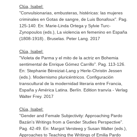
Clúa, Isabel:
"Convulsionarias, embusteras, histéricas: las mujeres
criminales en Gotas de sangre, de Luis Bonafoux". Pag.
125-140.
En: Marie-Linda Ortega y Sylvie Turc-
Zynopoulos (eds.), La violencia en femenino en España
(1808-1918).
. Bruselas. Peter Lang. 2017
Clúa, Isabel:
"Violeta de Parma y el mito de la actriz en Bohemia
sentimental de Enrique Gómez Carrillo". Pag. 113-126.
En: Stephanie Béreiziat-Lang y Herle-Christin Jessen
(eds.). Modernismo pluricéntricos. Configuración
transcultural de la modernidad literaria entre Francia,
España y América Latina
. Berlín. Edition tranvía - Verlag
Walter Frey. 2017
Clúa, Isabel:
"Gender and Female Subjectivity: Approaching Pardo
Bazán's Writings from a Gender Studies Perspective".
Pag. 42-49.
En: Margot Versteeg y Susan Walter (eds.),
Approaches to Teaching the Writings of Emilia Pardo