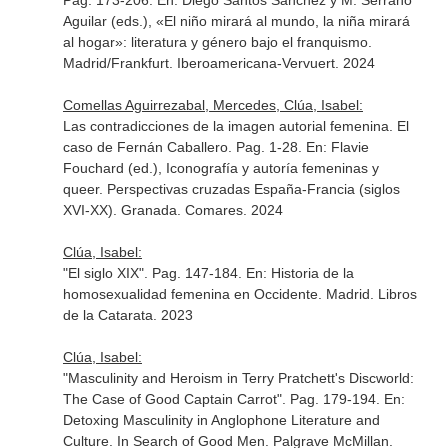
Pag. 173-206.
En: Diego Santos Sánchez y M. Serrano
Aguilar (eds.), «El niño mirará al mundo, la niña mirará
al hogar»: literatura y género bajo el franquismo
.
Madrid/Frankfurt. Iberoamericana-Vervuert. 2024
Comellas Aguirrezabal, Mercedes, Clúa, Isabel:
Las contradicciones de la imagen autorial femenina. El
caso de Fernán Caballero. Pag. 1-28.
En: Flavie
Fouchard (ed.), Iconografía y autoría femeninas y
queer. Perspectivas cruzadas España-Francia (siglos
XVI-XX)
. Granada. Comares. 2024
Clúa, Isabel:
"El siglo XIX". Pag. 147-184.
En: Historia de la
homosexualidad femenina en Occidente
. Madrid. Libros
de la Catarata. 2023
Clúa, Isabel:
"Masculinity and Heroism in Terry Pratchett's Discworld:
The Case of Good Captain Carrot". Pag. 179-194.
En:
Detoxing Masculinity in Anglophone Literature and
Culture. In Search of Good Men
. Palgrave McMillan.