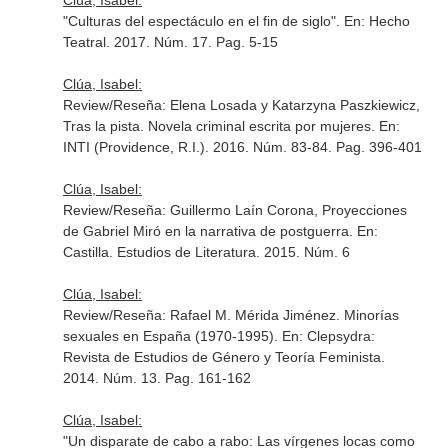
Clúa, Isabel:
"Culturas del espectáculo en el fin de siglo".
En: Hecho
Teatral
. 2017. Núm. 17. Pag. 5-15
Clúa, Isabel:
Review/Reseña: Elena Losada y Katarzyna Paszkiewicz,
Tras la pista. Novela criminal escrita por mujeres.
En:
INTI (Providence, R.I.)
. 2016. Núm. 83-84. Pag. 396-401
Clúa, Isabel:
Review/Reseña: Guillermo Laín Corona, Proyecciones
de Gabriel Miró en la narrativa de postguerra.
En:
Castilla. Estudios de Literatura
. 2015. Núm. 6
Clúa, Isabel:
Review/Reseña: Rafael M. Mérida Jiménez. Minorías
sexuales en España (1970-1995).
En: Clepsydra:
Revista de Estudios de Género y Teoría Feminista
.
2014. Núm. 13. Pag. 161-162
Clúa, Isabel:
"Un disparate de cabo a rabo: Las vírgenes locas como