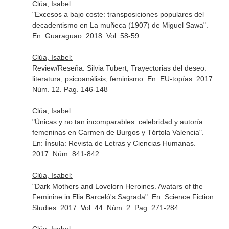
Clúa, Isabel:
"Excesos a bajo coste: transposiciones populares del
decadentismo en La muñeca (1907) de Miguel Sawa".
En: Guaraguao
. 2018. Vol. 58-59
Clúa, Isabel:
Review/Reseña: Silvia Tubert, Trayectorias del deseo:
literatura, psicoanálisis, feminismo.
En: EU-topías
. 2017.
Núm. 12. Pag. 146-148
Clúa, Isabel:
"Únicas y no tan incomparables: celebridad y autoría
femeninas en Carmen de Burgos y Tórtola Valencia".
En: Ínsula: Revista de Letras y Ciencias Humanas
.
2017. Núm. 841-842
Clúa, Isabel:
"Dark Mothers and Lovelorn Heroines. Avatars of the
Feminine in Elia Barceló's Sagrada".
En: Science Fiction
Studies
. 2017. Vol. 44. Núm. 2. Pag. 271-284