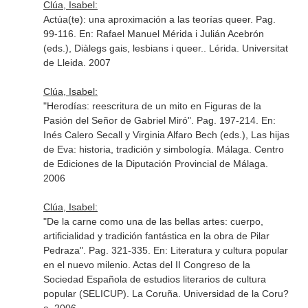
Clúa, Isabel:
Actúa(te): una aproximación a las teorías queer. Pag.
99-116.
En: Rafael Manuel Mérida i Julián Acebrón
(eds.), Diàlegs gais, lesbians i queer.
. Lérida. Universitat
de Lleida. 2007
Clúa, Isabel:
"Herodías: reescritura de un mito en Figuras de la
Pasión del Señor de Gabriel Miró". Pag. 197-214.
En:
Inés Calero Secall y Virginia Alfaro Bech (eds.), Las hijas
de Eva: historia, tradición y simbología
. Málaga. Centro
de Ediciones de la Diputación Provincial de Málaga.
2006
Clúa, Isabel:
"De la carne como una de las bellas artes: cuerpo,
artificialidad y tradición fantástica en la obra de Pilar
Pedraza". Pag. 321-335.
En: Literatura y cultura popular
en el nuevo milenio. Actas del II Congreso de la
Sociedad Española de estudios literarios de cultura
popular (SELICUP)
. La Coruña. Universidad de la Coru?