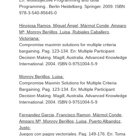
En: Multiobjective Programming and Goal
Programming.
. Berlin Heidelberg. Springer. 2009. ISBN
978-3-540-85645-0
Hinojosa Ramos, Miguel Ángel, Mármol Conde, Amparo
Mª, Monroy Berjillos, Luisa, Rubiales Caballero,
Victoriana:
Compromise maximin solutions for multiple criteria
bargaining. Pag. 123-134.
En: Multiple Participant
Decision Making
. Magill, Australia. Advanced Knowledge
International. 2004. ISBN 0-9751004-5-9
Monroy Berjillos, Luisa:
Compromise Maxmin Solutions for Multiple Criteria
Bargaining. Pag. 123-134.
En: Multiple Participant
Decision Making
. Magill, Australia. Advanced Knowledge
International. 2004. ISBN 0-9751004-5-9
Fernandez Garcia, Francisco Ramon, Mármol Conde,
Amparo Mª, Monroy Berjillos, Luisa, Puerto Albandoz,
Justo:
Juegos con pagos vectoriales. Pag. 149-176.
En: Toma