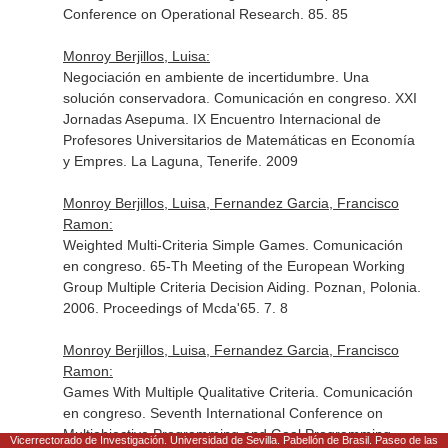
Conference on Operational Research. 85. 85
Monroy Berjillos, Luisa:
Negociación en ambiente de incertidumbre. Una
solución conservadora. Comunicación en congreso. XXI
Jornadas Asepuma. IX Encuentro Internacional de
Profesores Universitarios de Matemáticas en Economía
y Empres. La Laguna, Tenerife. 2009
Monroy Berjillos, Luisa, Fernandez Garcia, Francisco
Ramon:
Weighted Multi-Criteria Simple Games. Comunicación
en congreso. 65-Th Meeting of the European Working
Group Multiple Criteria Decision Aiding. Poznan, Polonia.
2006. Proceedings of Mcda'65. 7. 8
Monroy Berjillos, Luisa, Fernandez Garcia, Francisco
Ramon:
Games With Multiple Qualitative Criteria. Comunicación
en congreso. Seventh International Conference on
Multiobjective Programming and Goal Programming.
Vicerrectorado de Investigación. Universidad de Sevilla. Pabellón de Brasil. Paseo de las