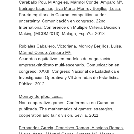
Caraballo Pou, M Angeles, Mármol Conde, Amparo Mª,
Buitrago Esquinas, Eva Maria, Monroy Berjillos, Luisa:
Pareto equilibria in Cournot competition under
uncertainty. Comunicación en congreso. 22nd
International Conference on Multiple Criteria Decision
Making (MCDM2013). Malaga, Espa?a. 2013
Rubiales Caballero, Victoriana, Monroy Berjillos, Luisa,
Mármol Conde, Amparo Mª:
Acuerdos equitativos en modelos de negociación
empresa-sindicato multi-escenario. Comunicación en
congreso. XXXIII Congreso Nacional de Estadística e
Investigación Operativa y VII Jornadas de Estadística
Pública. 2012
Monroy Berjillos, Luisa:
Non-cooperative games. Conferencia en Curso no
publicada. The mathematics of games: strategies,
cooperation and fair division. Sevilla. 2011
Fernandez Garcia, Francisco Ramon, Hinojosa Ramos,