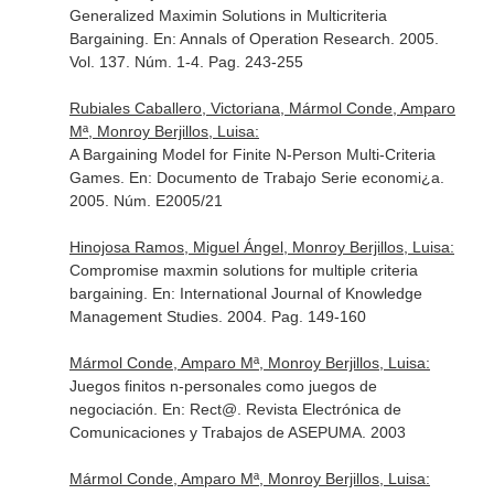
Generalized Maximin Solutions in Multicriteria
Bargaining.
En: Annals of Operation Research
. 2005.
Vol. 137. Núm. 1-4. Pag. 243-255
Rubiales Caballero, Victoriana, Mármol Conde, Amparo
Mª, Monroy Berjillos, Luisa:
A Bargaining Model for Finite N-Person Multi-Criteria
Games.
En: Documento de Trabajo Serie economi¿a
.
2005. Núm. E2005/21
Hinojosa Ramos, Miguel Ángel, Monroy Berjillos, Luisa:
Compromise maxmin solutions for multiple criteria
bargaining.
En: International Journal of Knowledge
Management Studies
. 2004. Pag. 149-160
Mármol Conde, Amparo Mª, Monroy Berjillos, Luisa:
Juegos finitos n-personales como juegos de
negociación.
En: Rect@. Revista Electrónica de
Comunicaciones y Trabajos de ASEPUMA
. 2003
Mármol Conde, Amparo Mª, Monroy Berjillos, Luisa: