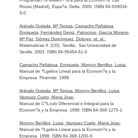
Programaci?N Matem?Tica para la Econom?a. Las
Rozas (Madrid), Espa?a. Delta. 2005. ISBN 84-934034-
9-0
Arévalo Quijada, Mª Teresa, Camacho Peñalosa,
Enriqueta, Fernández Geniz, Patrocinio, García Moreno,
Mª Paz, Gómez Domínguez, Dolores, et. al.:
Matematicas II. (CD). Sevilla,. Sav Universidad de
Sevilla. 2003. ISBN 84-95454-61-0
Camacho Peñalosa, Enriqueta, Monroy Berjillos, Luisa:
Manual de ?Lgebra Lineal para la Econom?a y la
Empresa. Pirámide. 1998
Arévalo Quijada, Mª Teresa, Monroy Berjillos, Luisa,
Vazquez Cueto, Maria Jose:
Manual de C?Lculo Diferencial e Integral para la
Econom?a y la Empresa. 1998. ISBN 84-368-1275-1
Monroy Berjillos, Luisa, Vazquez Cueto, Maria Jose:
Manual de ?Lgebra Lineal para la Econom?a y la
Empresa. 1998. ISBN 84-368-1200-X