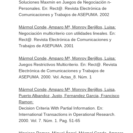
Soluciones Maxmin en Juegos de Negociación n-
Personales.
En: Rect@. Revista Electrónica de
Comunicaciones y Trabajos de ASEPUMA
. 2002
Mármol Conde, Amparo Mª, Monroy Berjillos, Luisa:
Negociación multicriterio con utilidades lineales.
En:
Rect@. Revista Electrónica de Comunicaciones y
Trabajos de ASEPUMA
. 2001
Mármol Conde, Amparo Mª, Monroy Berjillos, Luisa:
Juegos Restrictivos Multicriterio.
En: Rect@. Revista
Electrónica de Comunicaciones y Trabajos de
ASEPUMA
. 2000. Vol. Actas_8. Núm. 1
Mármol Conde, Amparo Mª, Monroy Berjillos, Luisa,
Puerto Albandoz, Justo, Fernandez Garcia, Francisco
Ramon:
Decision Criteria With Partial Information.
En:
International Transactions in Operational Research
.
2000. Vol. 7. Núm. 1. Pag. 51-65