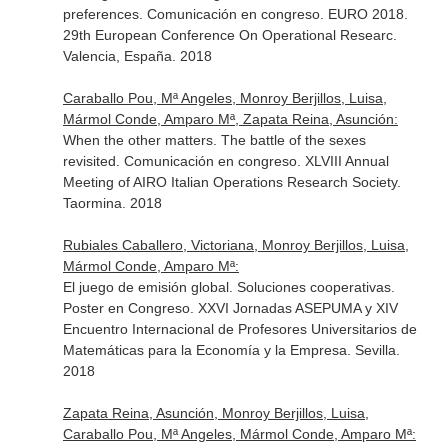
preferences. Comunicación en congreso. EURO 2018.
29th European Conference On Operational Researc.
Valencia, España. 2018
Caraballo Pou, Mª Angeles, Monroy Berjillos, Luisa,
Mármol Conde, Amparo Mª, Zapata Reina, Asunción:
When the other matters. The battle of the sexes
revisited. Comunicación en congreso. XLVIII Annual
Meeting of AIRO Italian Operations Research Society.
Taormina. 2018
Rubiales Caballero, Victoriana, Monroy Berjillos, Luisa,
Mármol Conde, Amparo Mª:
El juego de emisión global. Soluciones cooperativas.
Poster en Congreso. XXVI Jornadas ASEPUMA y XIV
Encuentro Internacional de Profesores Universitarios de
Matemáticas para la Economía y la Empresa. Sevilla.
2018
Zapata Reina, Asunción, Monroy Berjillos, Luisa,
Caraballo Pou, Mª Angeles, Mármol Conde, Amparo Mª: