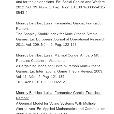
and for their extensions.
En: Social Choice and Welfare
.
2012. Vol. 39. Núm. 1. Pag. 1-22. 10.1007/s00355-011-
0543-4
Monroy Berjillos, Luisa, Fernandez Garcia, Francisco
Ramon:
The Shapley-Shubik Index for Multi-Criteria Simple
Games.
En: European Journal of Operational Research
.
2011. Vol. 209. Núm. 2. Pag. 122-128
Monroy Berjillos, Luisa, Mármol Conde, Amparo Mª,
Rubiales Caballero, Victoriana:
A Bargaining Model for Finite N-Person Multi-Criteria
Games.
En: International Game Theory Review
. 2009.
Vol. 11. Núm. 2. Pag. 121-139.
10.1142/S0219198909002212
Monroy Berjillos, Luisa, Fernandez Garcia, Francisco
Ramon:
A General Model for Voting Systems With Multiple
Alternatives.
En: Applied Mathematics and Computation
.