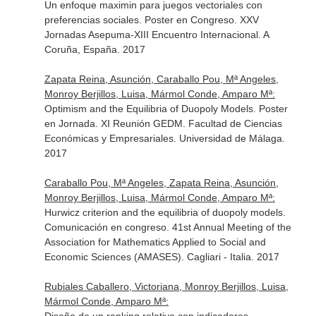
Un enfoque maximin para juegos vectoriales con
preferencias sociales. Poster en Congreso. XXV
Jornadas Asepuma-XIII Encuentro Internacional. A
Coruña, España. 2017
Zapata Reina, Asunción, Caraballo Pou, Mª Angeles,
Monroy Berjillos, Luisa, Mármol Conde, Amparo Mª:
Optimism and the Equilibria of Duopoly Models. Poster
en Jornada. XI Reunión GEDM. Facultad de Ciencias
Económicas y Empresariales. Universidad de Málaga.
2017
Caraballo Pou, Mª Angeles, Zapata Reina, Asunción,
Monroy Berjillos, Luisa, Mármol Conde, Amparo Mª:
Hurwicz criterion and the equilibria of duopoly models.
Comunicación en congreso. 41st Annual Meeting of the
Association for Mathematics Applied to Social and
Economic Sciences (AMASES). Cagliari - Italia. 2017
Rubiales Caballero, Victoriana, Monroy Berjillos, Luisa,
Mármol Conde, Amparo Mª: