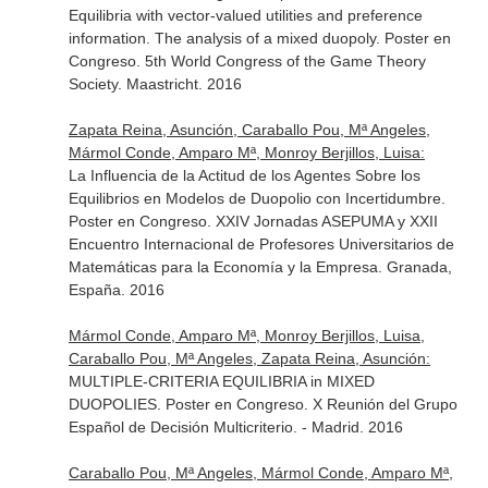
Equilibria with vector-valued utilities and preference
information. The analysis of a mixed duopoly. Poster en
Congreso. 5th World Congress of the Game Theory
Society. Maastricht. 2016
Zapata Reina, Asunción, Caraballo Pou, Mª Angeles,
Mármol Conde, Amparo Mª, Monroy Berjillos, Luisa:
La Influencia de la Actitud de los Agentes Sobre los
Equilibrios en Modelos de Duopolio con Incertidumbre.
Poster en Congreso. XXIV Jornadas ASEPUMA y XXII
Encuentro Internacional de Profesores Universitarios de
Matemáticas para la Economía y la Empresa. Granada,
España. 2016
Mármol Conde, Amparo Mª, Monroy Berjillos, Luisa,
Caraballo Pou, Mª Angeles, Zapata Reina, Asunción:
MULTIPLE-CRITERIA EQUILIBRIA in MIXED
DUOPOLIES. Poster en Congreso. X Reunión del Grupo
Español de Decisión Multicriterio. - Madrid. 2016
Caraballo Pou, Mª Angeles, Mármol Conde, Amparo Mª,