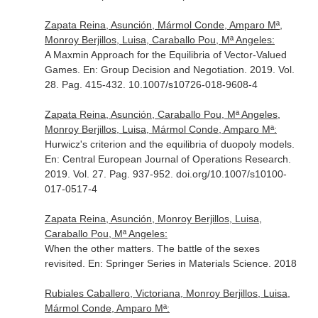
Zapata Reina, Asunción, Mármol Conde, Amparo Mª,
Monroy Berjillos, Luisa, Caraballo Pou, Mª Angeles:
A Maxmin Approach for the Equilibria of Vector-Valued
Games.
En: Group Decision and Negotiation
. 2019. Vol.
28. Pag. 415-432. 10.1007/s10726-018-9608-4
Zapata Reina, Asunción, Caraballo Pou, Mª Angeles,
Monroy Berjillos, Luisa, Mármol Conde, Amparo Mª:
Hurwicz's criterion and the equilibria of duopoly models.
En: Central European Journal of Operations Research
.
2019. Vol. 27. Pag. 937-952. doi.org/10.1007/s10100-
017-0517-4
Zapata Reina, Asunción, Monroy Berjillos, Luisa,
Caraballo Pou, Mª Angeles:
When the other matters. The battle of the sexes
revisited.
En: Springer Series in Materials Science
. 2018
Rubiales Caballero, Victoriana, Monroy Berjillos, Luisa,
Mármol Conde, Amparo Mª: