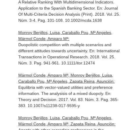
A Relative Ranking With Multidimensional Indicators.
Application to the Spanish Banking Sector.
En: Journal
Of Multi-Criteria Decision Analysis (Print)
. 2018. Vol. 25.
Núm. 3-4. Pag. 101-108. 10.1002/mcda.1638
Monroy Berjillos, Luisa, Caraballo Pou, Mª Angeles,
Mármol Conde, Amparo Mª:
Duopolistic competition with multiple scenarios and
different attitudes towards uncertainty.
En: International
Transactions in Operational Research
. 2018. Vol. 25.
Núm. 3. Pag. 941-961. 10.1111/itor.12474
Mármol Conde, Amparo Mª, Monroy Berjillos, Luisa,
Caraballo Pou, Mª Angeles, Zapata Reina, Asunción:
Equilibria with vector-valued utilities and preference
information. The analysisis of a mixed duopoly.
En:
Theory and Decision
. 2017. Vol. 83. Núm. 3. Pag. 365-
383. 10.1007/s11238-017-9595-y
Monroy Berjillos, Luisa, Caraballo Pou, Mª Angeles,
Mármol Conde, Amparo Mª, Zapata Reina, Asunción: