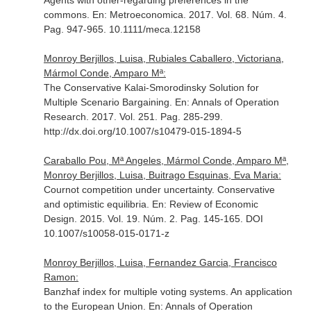
Agents with other-regarding preferences in the
commons.
En: Metroeconomica
. 2017. Vol. 68. Núm. 4.
Pag. 947-965. 10.1111/meca.12158
Monroy Berjillos, Luisa, Rubiales Caballero, Victoriana,
Mármol Conde, Amparo Mª:
The Conservative Kalai-Smorodinsky Solution for
Multiple Scenario Bargaining.
En: Annals of Operation
Research
. 2017. Vol. 251. Pag. 285-299.
http://dx.doi.org/10.1007/s10479-015-1894-5
Caraballo Pou, Mª Angeles, Mármol Conde, Amparo Mª,
Monroy Berjillos, Luisa, Buitrago Esquinas, Eva Maria:
Cournot competition under uncertainty. Conservative
and optimistic equilibria.
En: Review of Economic
Design
. 2015. Vol. 19. Núm. 2. Pag. 145-165. DOI
10.1007/s10058-015-0171-z
Monroy Berjillos, Luisa, Fernandez Garcia, Francisco
Ramon:
Banzhaf index for multiple voting systems. An application
to the European Union.
En: Annals of Operation