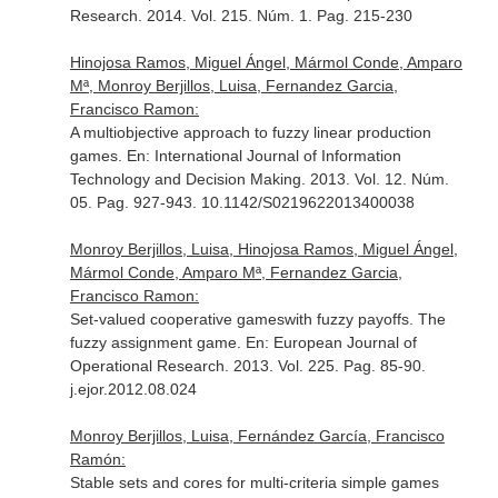
Research
. 2014. Vol. 215. Núm. 1. Pag. 215-230
Hinojosa Ramos, Miguel Ángel, Mármol Conde, Amparo
Mª, Monroy Berjillos, Luisa, Fernandez Garcia,
Francisco Ramon:
A multiobjective approach to fuzzy linear production
games.
En: International Journal of Information
Technology and Decision Making
. 2013. Vol. 12. Núm.
05. Pag. 927-943. 10.1142/S0219622013400038
Monroy Berjillos, Luisa, Hinojosa Ramos, Miguel Ángel,
Mármol Conde, Amparo Mª, Fernandez Garcia,
Francisco Ramon:
Set-valued cooperative gameswith fuzzy payoffs. The
fuzzy assignment game.
En: European Journal of
Operational Research
. 2013. Vol. 225. Pag. 85-90.
j.ejor.2012.08.024
Monroy Berjillos, Luisa, Fernández García, Francisco
Ramón:
Stable sets and cores for multi-criteria simple games