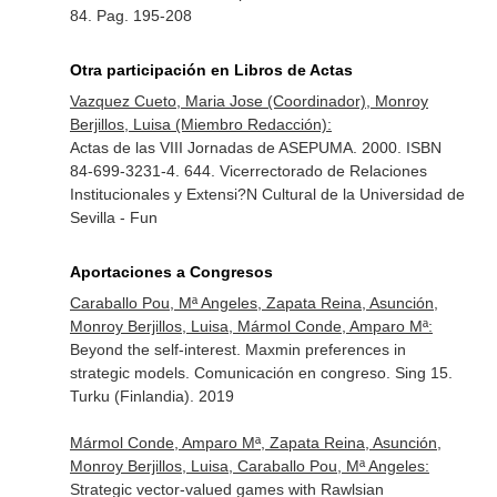
84. Pag. 195-208
Otra participación en Libros de Actas
Vazquez Cueto, Maria Jose (Coordinador), Monroy
Berjillos, Luisa (Miembro Redacción):
Actas de las VIII Jornadas de ASEPUMA. 2000. ISBN
84-699-3231-4. 644. Vicerrectorado de Relaciones
Institucionales y Extensi?N Cultural de la Universidad de
Sevilla - Fun
Aportaciones a Congresos
Caraballo Pou, Mª Angeles, Zapata Reina, Asunción,
Monroy Berjillos, Luisa, Mármol Conde, Amparo Mª:
Beyond the self-interest. Maxmin preferences in
strategic models. Comunicación en congreso. Sing 15.
Turku (Finlandia). 2019
Mármol Conde, Amparo Mª, Zapata Reina, Asunción,
Monroy Berjillos, Luisa, Caraballo Pou, Mª Angeles:
Strategic vector-valued games with Rawlsian