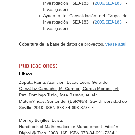
Investigación SEJ-183 (
2006/SEJ-183
-
Investigador)
Ayuda a la Consolidación del Grupo de
Investigación SEJ-183 (
2005/SEJ-183
-
Investigador)
Cobertura de la base de datos de proyectos,
véase aqui
Publicaciones:
Libros
Zapata Reina, Asunción, Lucas León, Gerardo,
González Camacho, M. Carmen, García Moreno, Mª
Paz, Domingo Tudo, José Ramón, et. al.:
Matem?Ticas. Santander (ESPAÑA). Sav Universidad de
Sevilla. 2010. ISBN 978-84-693-8734-4
Monroy Berjillos, Luisa:
Handbook of Mathematics for Management. Edición
Digital @ Tres. 2008. 165. ISBN 978-84-691-7284-1