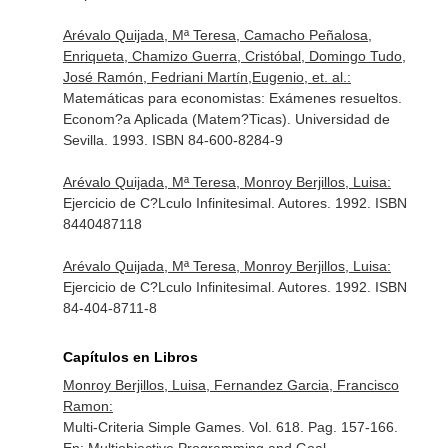
Arévalo Quijada, Mª Teresa, Camacho Peñalosa,
Enriqueta, Chamizo Guerra, Cristóbal, Domingo Tudo,
José Ramón, Fedriani Martín,Eugenio, et. al.:
Matemáticas para economistas: Exámenes resueltos.
Econom?a Aplicada (Matem?Ticas). Universidad de
Sevilla. 1993. ISBN 84-600-8284-9
Arévalo Quijada, Mª Teresa, Monroy Berjillos, Luisa:
Ejercicio de C?Lculo Infinitesimal. Autores. 1992. ISBN
8440487118
Arévalo Quijada, Mª Teresa, Monroy Berjillos, Luisa:
Ejercicio de C?Lculo Infinitesimal. Autores. 1992. ISBN
84-404-8711-8
Capítulos en Libros
Monroy Berjillos, Luisa, Fernandez Garcia, Francisco
Ramon:
Multi-Criteria Simple Games. Vol. 618. Pag. 157-166.