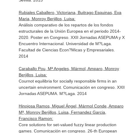
Sevilla. 2015
Rubiales Caballero, Victoriana, Buitrago Esquinas, Eva
Maria, Monroy Berjillos, Luisa:
Análisis comparativo de los repartos de los fondos
estructurales de la Unión Europea en el periodo 2014-
2020. Poster en Congreso. XXII Jornadas ASEPUMA y X
Encuentro Internacional. Universidad de M?Laga.
Facultad de Ciencias Econ?Micas y Empresariales.
2014
Caraballo Pou, Mª Angeles, Mármol, Amparo, Monroy
Berjillos, Luisa:
Cournot equilibria for socially responsible firms in an
uncertain environment. Comunicación en congreso. XXII
Jornadas ASEPUMA. M?Laga. 2014
Hinojosa Ramos, Miguel Ángel, Mármol Conde, Amparo
Mª, Monroy Berjillos, Luisa, Fernandez Garcia,
Francisco Ramon:
Core solutions for set-valued fuzzy linear production
games. Comunicación en congreso. 26-th European