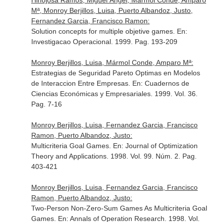
Hinojosa Ramos, Miguel Ángel, Mármol Conde, Amparo
Mª, Monroy Berjillos, Luisa, Puerto Albandoz, Justo,
Fernandez Garcia, Francisco Ramon:
Solution concepts for multiple objetive games.
En:
Investigacao Operacional
. 1999. Pag. 193-209
Monroy Berjillos, Luisa, Mármol Conde, Amparo Mª:
Estrategias de Seguridad Pareto Optimas en Modelos
de Interaccion Entre Empresas.
En: Cuadernos de
Ciencias Económicas y Empresariales
. 1999. Vol. 36.
Pag. 7-16
Monroy Berjillos, Luisa, Fernandez Garcia, Francisco
Ramon, Puerto Albandoz, Justo:
Multicriteria Goal Games.
En: Journal of Optimization
Theory and Applications
. 1998. Vol. 99. Núm. 2. Pag.
403-421
Monroy Berjillos, Luisa, Fernandez Garcia, Francisco
Ramon, Puerto Albandoz, Justo:
Two-Person Non-Zero-Sum Games As Multicriteria Goal
Games.
En: Annals of Operation Research
. 1998. Vol.