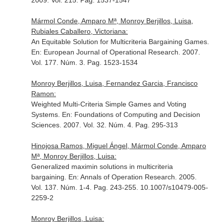
2009. Vol. 215. Pag. 1537-1547
Mármol Conde, Amparo Mª, Monroy Berjillos, Luisa,
Rubiales Caballero, Victoriana:
An Equitable Solution for Multicriteria Bargaining Games.
En: European Journal of Operational Research
. 2007.
Vol. 177. Núm. 3. Pag. 1523-1534
Monroy Berjillos, Luisa, Fernandez Garcia, Francisco
Ramon:
Weighted Multi-Criteria Simple Games and Voting
Systems.
En: Foundations of Computing and Decision
Sciences
. 2007. Vol. 32. Núm. 4. Pag. 295-313
Hinojosa Ramos, Miguel Ángel, Mármol Conde, Amparo
Mª, Monroy Berjillos, Luisa:
Generalized maximin solutions in multicriteria
bargaining.
En: Annals of Operation Research
. 2005.
Vol. 137. Núm. 1-4. Pag. 243-255. 10.1007/s10479-005-
2259-2
Monroy Berjillos, Luisa: