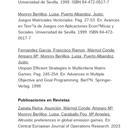
Universidad de Sevilla. 1999. ISBN 84-472-0517-7
Monroy Berjillos, Luisa, Puerto Albandoz, Justo:
Juegos Matriciales Vectoriales. Pag. 27-53.
En: Avances
en Teor?a de Juegos con Aplicaciones Econ?Micas y
Sociales
. Universidad de Sevilla. 1999. ISBN 84-472-
0517-7
Fernandez Garcia, Francisco Ramon, Mármol Conde,
Amparo Mª, Monroy Berjillos, Luisa, Puerto Albandoz,
Justo:
Utopian Efficient Strategies in Multicriteria Matrix
Games. Pag. 245-254.
En: Advances in Multiple
Objective and Goal Programming
. Berl?N. Springer-
Verlag. 1998
Publicaciones en Revistas
Zapata Reina, Asunción, Mármol Conde, Amparo Mª,
Monroy Berjillos, Luisa, Caraballo Pou, Mª Angeles:
Altruistic preferences in global emission games.
En:
Central European Journal of Operations Research
. 2023