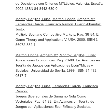
de Decisiones con Criterios M?Ltiples
. Valencia, Espa?a.
2002. ISBN 84-8442-630-0
Monroy Berjillos, Luisa, Mármol Conde, Amparo Mª,
Fernandez Garcia, Francisco Ramon, Puerto Albandoz,
Justo:
Multiple Scenario Competitive Markets. Pag. 38-54.
En:
Game Theory and Applications V
. USA. 2000. ISBN 1-
56072-882-1
Mármol Conde, Amparo Mª, Monroy Berjillos, Luisa:
Aplicaciones Economicas. Pag. 73-88.
En: Avances en
Teor?a de Juegos con Aplicaciones Econ?Micas y
Sociales
. Universidad de Sevilla. 1999. ISBN 84-472-
0517-7
Monroy Berjillos, Luisa, Fernandez Garcia, Francisco
Ramon:
Juegos Bipersonales de Suma no Nula Como
Vectoriales. Pag. 54-72.
En: Avances en Teor?a de
Juegos con Aplicaciones Econ?Micas y Sociales
.