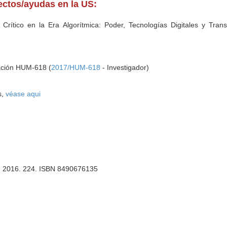
yectos/ayudas en la US:
rítico en la Era Algorítmica: Poder, Tecnologías Digitales y Tran
gación HUM-618 (
2017/HUM-618
- Investigador)
s,
véase aqui
es. 2016. 224. ISBN 8490676135