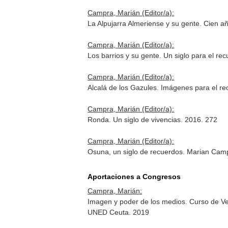
Campra, Marián (Editor/a):
La Alpujarra Almeriense y su gente. Cien a
Campra, Marián (Editor/a):
Los barrios y su gente. Un siglo para el re
Campra, Marián (Editor/a):
Alcalá de los Gazules. Imágenes para el r
Campra, Marián (Editor/a):
Ronda. Un siglo de vivencias. 2016. 272
Campra, Marián (Editor/a):
Osuna, un siglo de recuerdos. Marian Cam
Aportaciones a Congresos
Campra, Marián:
Imagen y poder de los medios. Curso de Ve
UNED Ceuta. 2019