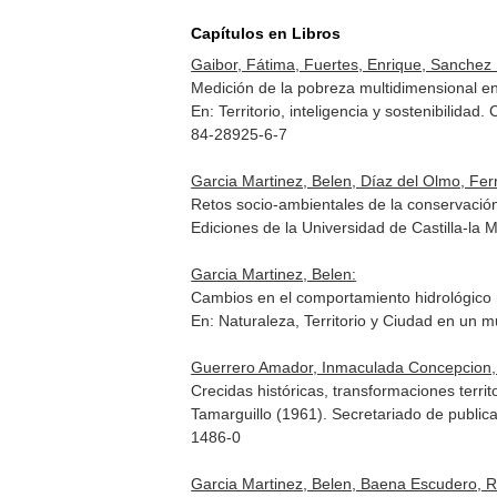
Capítulos en Libros
Gaibor, Fátima, Fuertes, Enrique, Sanchez
Medición de la pobreza multidimensional e
En: Territorio, inteligencia y sostenibilidad
84-28925-6-7
Garcia Martinez, Belen, Díaz del Olmo, Fer
Retos socio-ambientales de la conservaci
Ediciones de la Universidad de Castilla-l
Garcia Martinez, Belen:
Cambios en el comportamiento hidrológico r
En: Naturaleza, Territorio y Ciudad en un 
Guerrero Amador, Inmaculada Concepcion, 
Crecidas históricas, transformaciones territ
Tamarguillo (1961)
. Secretariado de public
1486-0
Garcia Martinez, Belen, Baena Escudero, R