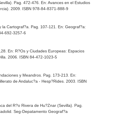
evilla). Pag. 472-476.
En: Avances en el Estudios
urcia). 2009. ISBN 978-84-8371-888-9
 y la Cartograf?a. Pag. 107-121.
En: Geograf?a:
8-84-692-3257-6
-128.
En: R?Os y Ciudades Europeas: Espacios
villa. 2006. ISBN 84-472-1023-5
nundaciones y Meandros. Pag. 173-213.
En:
illerato de Andaluc?a - Hesp?Rides. 2003. ISBN
ca del R?o Rivera de Hu?Znar (Sevilla). Pag.
lladolid. Seg-Depatamento Geograf?a