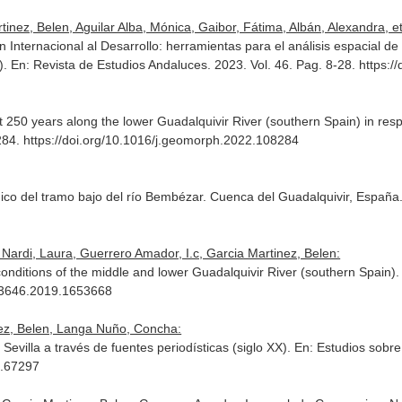
ez, Belen, Aguilar Alba, Mónica, Gaibor, Fátima, Albán, Alexandra, et.
Internacional al Desarrollo: herramientas para el análisis espacial de l
).
En: Revista de Estudios Andaluces
. 2023. Vol. 46. Pag. 8-28. https:
250 years along the lower Guadalquivir River (southern Spain) in res
-284. https://doi.org/10.1016/j.geomorph.2022.108284
gico del tramo bajo del río Bembézar. Cuenca del Guadalquivir, España
Nardi, Laura, Guerrero Amador, I.c, Garcia Martinez, Belen:
nditions of the middle and lower Guadalquivir River (southern Spain)
723646.2019.1653668
nez, Belen, Langa Nuño, Concha:
 Sevilla a través de fuentes periodísticas (siglo XX).
En: Estudios sobre
p.67297