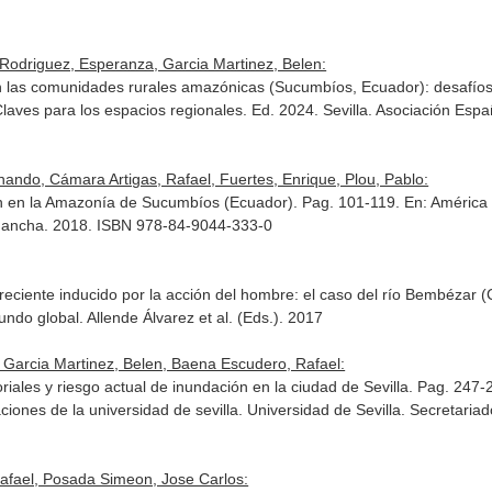
 Rodriguez, Esperanza, Garcia Martinez, Belen:
n las comunidades rurales amazónicas (Sucumbíos, Ecuador): desafíos 
. Claves para los espacios regionales
. Ed. 2024. Sevilla. Asociación Esp
nando, Cámara Artigas, Rafael, Fuertes, Enrique, Plou, Pablo:
ón en la Amazonía de Sucumbíos (Ecuador). Pag. 101-119.
En: América 
a Mancha. 2018. ISBN 978-84-9044-333-0
eciente inducido por la acción del hombre: el caso del río Bembézar 
mundo global
. Allende Álvarez et al. (Eds.). 2017
Garcia Martinez, Belen, Baena Escudero, Rafael:
oriales y riesgo actual de inundación en la ciudad de Sevilla. Pag. 247
aciones de la universidad de sevilla. Universidad de Sevilla. Secretar
afael, Posada Simeon, Jose Carlos: