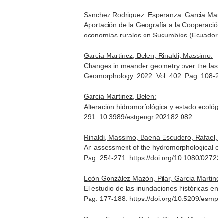
Sanchez Rodriguez, Esperanza, Garcia Martin
Aportación de la Geografía a la Cooperación 
economías rurales en Sucumbíos (Ecuador
Garcia Martinez, Belen, Rinaldi, Massimo:
Changes in meander geometry over the last 
Geomorphology
. 2022. Vol. 402. Pag. 108
Garcia Martinez, Belen:
Alteración hidromorfológica y estado ecoló
291. 10.3989/estgeogr.202182.082
Rinaldi, Massimo, Baena Escudero, Rafael, 
An assessment of the hydromorphological co
Pag. 254-271. https://doi.org/10.1080/02
León González Mazón, Pilar, Garcia Marti
El estudio de las inundaciones históricas en
Pag. 177-188. https://doi.org/10.5209/esm