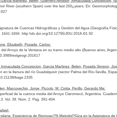
 Garcia Martinez, Belen, Guerrero Amador, Inmaculada Concepcion, Na
vir River (southern Spain) over the last 250¿years.
En: Geomorpholog
3.027
ignatura de Cuencas Hidrográficas y Gestión del Agua (Geografía Físi
g. 1641-1656. http:\\dx.doi.org/10.12795/JDU.2018.i01.92
one, Elizabeth, Posada, Carlos:
o del Arroyo de la Ventana en su tramo medio alto (Buenos aires, Argen
/10.3989/estgeogr.201617
 Inmaculada Concepcion, Garcia Martinez, Belen, Posada Simeon, Jos
 en la llanura del río Guadalquivir (sector Palma del Río-Sevilla, Esp
 10.21138/bage.2335
en, Marcovechio, Jorge, Piccolo, M. Cintia, Perillo, Gerardo Me:
uperficial de la cuenca media del Arroyo Claromecó, Argentina. Cuader
13. Vol. 39. Núm. 2. Pag. 391-404
afael:
ersitaria: Experiencia de Renovaci?N Metodol?Gica en la Asignatura de