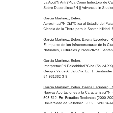
La Acci?N Antr?Pica Como Inductora de Camb
Sobre Desertificaci?N || Advances in Studies
Garcia Martinez, Belen:
Aproximaci?N Did?Ctica al Estudio del Paisa
Ciencia de la Tierra para la Sostenibilidad
.
Garcia Martinez, Belen, Baena Escudero, R
El Impacto de las Infraestructuras de la Ci
Naturales, Culturales y Productivos
. Santan
Garcia Martinez, Belen:
Interpretaci?N Paleohidrol?Gica (Ss.xvi-X
Geograf?a de Andaluc?a
. Ed. 1. Santande
84-931362-3-9
Garcia Martinez, Belen, Baena Escudero, R
Nuevas Aportaciones a la Caracterizaci?N 
503-512.
En: Estudios Recientes (2000-200
Universidad de Valladolid. 2002. ISBN 84-