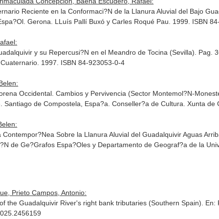
 Inmaculada Concepcion, Baena Escudero, Rafael:
ario Reciente en la Conformaci?N de la Llanura Aluvial del Bajo Guada
 Espa?Ol
. Gerona. LLuís Pallí Buxó y Carles Roqué Pau. 1999. ISBN 8
afael:
uadalquivir y su Repercusi?N en el Meandro de Tocina (Sevilla). Pag. 
l Cuaternario. 1997. ISBN 84-923053-0-4
Belen:
Morena Occidental. Cambios y Pervivencia (Sector Montemol?N-Moneste
e
. Santiago de Compostela, Espa?a. Conseller?a de Cultura. Xunta de 
Belen:
 Contempor?Nea Sobre la Llanura Aluvial del Guadalquivir Aguas Arrib
ci?N de Ge?Grafos Espa?Oles y Departamento de Geograf?a de la Uni
que, Prieto Campos, Antonio:
 of the Guadalquivir River's right bank tributaries (Southern Spain).
En: 
.2025.2456159