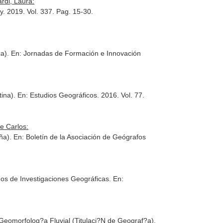
rdi, Laura:
y
. 2019. Vol. 337. Pag. 15-30.
ca).
En: Jornadas de Formación e Innovación
tina).
En: Estudios Geográficos
. 2016. Vol. 77.
e Carlos:
aña).
En: Boletín de la Asociación de Geógrafos
nos de Investigaciones Geográficas.
En:
 Geomorfolog?a Fluvial (Titulaci?N de Geograf?a).