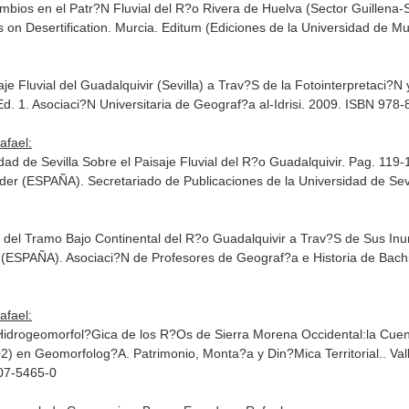
ios en el Patr?N Fluvial del R?o Rivera de Huelva (Sector Guillena-S
 on Desertification
. Murcia. Editum (Ediciones de la Universidad de M
je Fluvial del Guadalquivir (Sevilla) a Trav?S de la Fotointerpretaci?N
 Ed. 1. Asociaci?N Universitaria de Geograf?a al-Idrisi. 2009. ISBN 97
afael:
udad de Sevilla Sobre el Paisaje Fluvial del R?o Guadalquivir. Pag. 119
der (ESPAÑA). Secretariado de Publicaciones de la Universidad de Se
X) del Tramo Bajo Continental del R?o Guadalquivir a Trav?S de Sus I
r (ESPAÑA). Asociaci?N de Profesores de Geograf?a e Historia de Bach
afael:
Hidrogeomorfol?Gica de los R?Os de Sierra Morena Occidental:la Cuen
2) en Geomorfolog?A. Patrimonio, Monta?a y Din?Mica Territorial.
. Va
607-5465-0