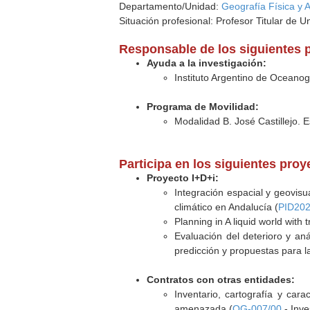
Departamento/Unidad:
Geografía Física y 
Situación profesional: Profesor Titular de U
Responsable de los siguientes 
Ayuda a la investigación:
Instituto Argentino de Oceanog
Programa de Movilidad:
Modalidad B. José Castillejo. E
Participa en los siguientes pro
Proyecto I+D+i:
Integración espacial y geovisu
climático en Andalucía (
PID202
Planning in A liquid world with
Evaluación del deterioro y aná
predicción y propuestas para la
Contratos con otras entidades:
Inventario, cartografía y car
amenazada (
OG-007/00
- Inve