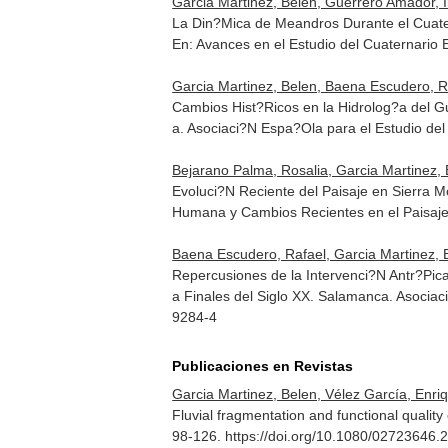
Garcia Martinez, Belen, Guerrero Amador,
La Din?Mica de Meandros Durante el Cuatern
En: Avances en el Estudio del Cuaternario
Garcia Martinez, Belen, Baena Escudero, R
Cambios Hist?Ricos en la Hidrolog?a del G
a. Asociaci?N Espa?Ola para el Estudio de
Bejarano Palma, Rosalia, Garcia Martinez, 
Evoluci?N Reciente del Paisaje en Sierra 
Humana y Cambios Recientes en el Paisaj
Baena Escudero, Rafael, Garcia Martinez, 
Repercusiones de la Intervenci?N Antr?Pica
a Finales del Siglo XX
. Salamanca. Asocia
9284-4
Publicaciones en Revistas
Garcia Martinez, Belen, Vélez García, Enri
Fluvial fragmentation and functional quality
98-126. https://doi.org/10.1080/02723646