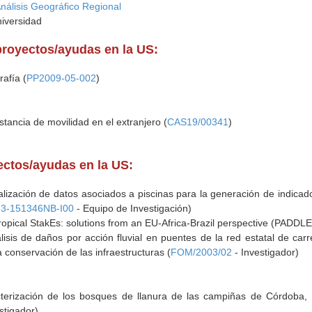
Análisis Geográfico Regional
niversidad
proyectos/ayudas en la US:
rafía (
PP2009-05-002
)
stancia de movilidad en el extranjero (
CAS19/00341
)
yectos/ayudas en la US:
alización de datos asociados a piscinas para la generación de indicado
3-151346NB-I00
- Equipo de Investigación)
 tropical StakEs: solutions from an EU-Africa-Brazil perspective (PADDLE
lisis de daños por acción fluvial en puentes de la red estatal de car
 conservación de las infraestructuras (
FOM/2003/02
- Investigador)
acterización de los bosques de llanura de las campiñas de Córdoba, 
stigador)