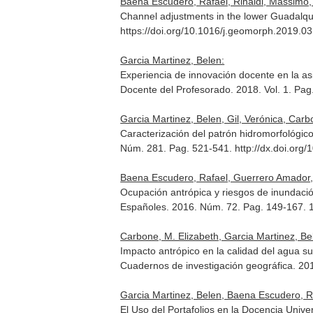
Baena Escudero, Rafael, Rinaldi, Massimo,
Channel adjustments in the lower Guadalqui
https://doi.org/10.1016/j.geomorph.2019.0
Garcia Martinez, Belen:
Experiencia de innovación docente en la as
Docente del Profesorado
. 2018. Vol. 1. Pa
Garcia Martinez, Belen, Gil, Verónica, Carb
Caracterización del patrón hidromorfológic
Núm. 281. Pag. 521-541. http://dx.doi.org
Baena Escudero, Rafael, Guerrero Amador,
Ocupación antrópica y riesgos de inundación
Españoles
. 2016. Núm. 72. Pag. 149-167.
Carbone, M. Elizabeth, Garcia Martinez, Bel
Impacto antrópico en la calidad del agua s
Cuadernos de investigación geográfica
. 20
Garcia Martinez, Belen, Baena Escudero, R
El Uso del Portafolios en la Docencia Univ