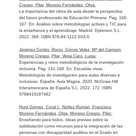
Crespo, Pilar, Moreno Fernández, Olga:
La importancia del clima de aula desde la perspectiva
del futuro profesorado de Educación Primaria. Pag. 160-
167.
En: Análisis sobre metodologías activas y TIC para
la enseñanza y el aprendizaje
. Madrid. Dykinson S.L.
2022. 389. ISBN 978-84-1122-033-0
Jiménez Cortés, Rocío, Corujo Velez, Mª del Carmen,
Moreno Crespo, Pilar, Vega Caro, Luisa:
Experiencias y retos metodológicos de la investigación
inclusiva. Pag. 141-168.
En: Escuelas vivas.
Metodologías de investigación para aulas diversas e
inclusivas
. España. Aula Magna, 2020. McGraw-Hill
Interamericana de España S.L. 2022. 172. ISBN
9788419187482
Hunt Gómez, Coral I., Núñez Román, Francisco,
Moreno Fernández, Olga, Moreno Crespo, Pilar:
Enseñando para todos. Ideas previas sobre la
subtitulación como recursos para la integración de las
personas con discapacidad auditiva en el Grado en