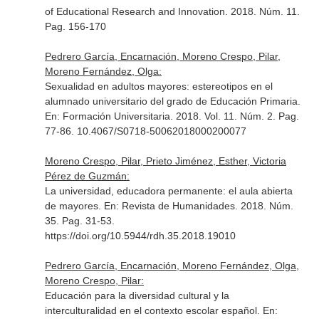
of Educational Research and Innovation
. 2018. Núm. 11.
Pag. 156-170
Pedrero García, Encarnación, Moreno Crespo, Pilar,
Moreno Fernández, Olga:
Sexualidad en adultos mayores: estereotipos en el
alumnado universitario del grado de Educación Primaria.
En: Formación Universitaria
. 2018. Vol. 11. Núm. 2. Pag.
77-86. 10.4067/S0718-50062018000200077
Moreno Crespo, Pilar, Prieto Jiménez, Esther, Victoria
Pérez de Guzmán:
La universidad, educadora permanente: el aula abierta
de mayores.
En: Revista de Humanidades
. 2018. Núm.
35. Pag. 31-53.
https://doi.org/10.5944/rdh.35.2018.19010
Pedrero García, Encarnación, Moreno Fernández, Olga,
Moreno Crespo, Pilar:
Educación para la diversidad cultural y la
interculturalidad en el contexto escolar español.
En: