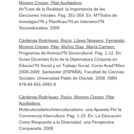
Moreno Crespo, Pilar Auxiliadora:
An?Lisis de la Realidad: la Importancia de las
Elecciones Iniciales. Pag. 351-359.
En: M?Todos de
Investigaci?N y Planificaci?N en Intervenci?N
Socioeducativa
. 2009
Cárdenas Rodríguez, Rocío, López Noguero, Fernando,
Moreno Crespo, Pilar, Muñoz Díaz, María Carmen:
Programas de Animaci?N Sociocultural. Pag. 1-12.
En:
Guias Docentes Ects de la Diplomatura Conjunta en
Educaci?N Social y en Trabajo Social. Curso Acad?Mico
2008-2009
. Santander (ESPAÑA). Facultad de Ciencias
Sociales. Universidad Pablo de Olavide. 2008. ISBN
978-84-691-4992-8
Cárdenas Rodríguez, Rocío, Moreno Crespo, Pilar
Auxiliadora:
Multiculturalismo/Interculturalismo. una Apuesta Por la
Convivencia Intercultura. Pag. 1-15.
En: La Educacion
Como Respuesta a la Diversidad. una Perspectiva
Comparada
. 2008