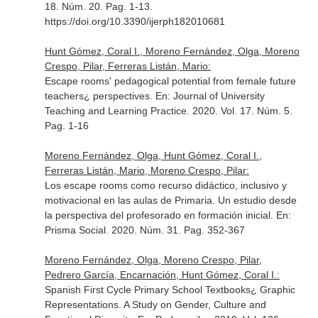
18. Núm. 20. Pag. 1-13.
https://doi.org/10.3390/ijerph182010681
Hunt Gómez, Coral I., Moreno Fernández, Olga, Moreno
Crespo, Pilar, Ferreras Listán, Mario:
Escape rooms' pedagogical potential from female future
teachers¿ perspectives.
En: Journal of University
Teaching and Learning Practice
. 2020. Vol. 17. Núm. 5.
Pag. 1-16
Moreno Fernández, Olga, Hunt Gómez, Coral I.,
Ferreras Listán, Mario, Moreno Crespo, Pilar:
Los escape rooms como recurso didáctico, inclusivo y
motivacional en las aulas de Primaria. Un estudio desde
la perspectiva del profesorado en formación inicial.
En:
Prisma Social
. 2020. Núm. 31. Pag. 352-367
Moreno Fernández, Olga, Moreno Crespo, Pilar,
Pedrero García, Encarnación, Hunt Gómez, Coral I.:
Spanish First Cycle Primary School Textbooks¿ Graphic
Representations. A Study on Gender, Culture and