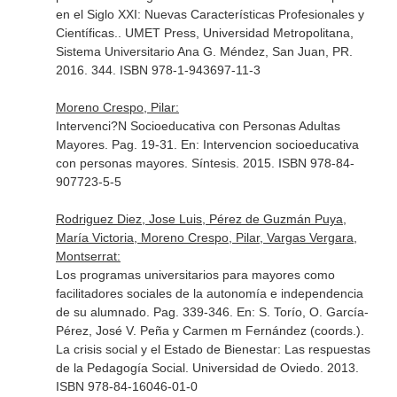
en el Siglo XXI: Nuevas Características Profesionales y
Científicas.
. UMET Press, Universidad Metropolitana,
Sistema Universitario Ana G. Méndez, San Juan, PR.
2016. 344. ISBN 978-1-943697-11-3
Moreno Crespo, Pilar:
Intervenci?N Socioeducativa con Personas Adultas
Mayores. Pag. 19-31.
En: Intervencion socioeducativa
con personas mayores
. Síntesis. 2015. ISBN 978-84-
907723-5-5
Rodriguez Diez, Jose Luis, Pérez de Guzmán Puya,
María Victoria, Moreno Crespo, Pilar, Vargas Vergara,
Montserrat:
Los programas universitarios para mayores como
facilitadores sociales de la autonomía e independencia
de su alumnado. Pag. 339-346.
En: S. Torío, O. García-
Pérez, José V. Peña y Carmen m Fernández (coords.).
La crisis social y el Estado de Bienestar: Las respuestas
de la Pedagogía Social
. Universidad de Oviedo. 2013.
ISBN 978-84-16046-01-0