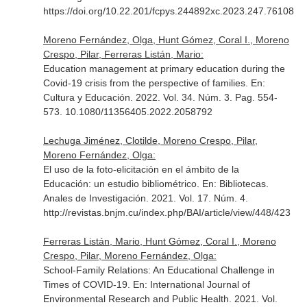
https://doi.org/10.22.201/fcpys.244892xc.2023.247.76108
Moreno Fernández, Olga, Hunt Gómez, Coral I., Moreno
Crespo, Pilar, Ferreras Listán, Mario:
Education management at primary education during the
Covid-19 crisis from the perspective of families.
En:
Cultura y Educación
. 2022. Vol. 34. Núm. 3. Pag. 554-
573. 10.1080/11356405.2022.2058792
Lechuga Jiménez, Clotilde, Moreno Crespo, Pilar,
Moreno Fernández, Olga:
El uso de la foto-elicitación en el ámbito de la
Educación: un estudio bibliométrico.
En: Bibliotecas.
Anales de Investigación
. 2021. Vol. 17. Núm. 4.
http://revistas.bnjm.cu/index.php/BAI/article/view/448/423
Ferreras Listán, Mario, Hunt Gómez, Coral I., Moreno
Crespo, Pilar, Moreno Fernández, Olga:
School-Family Relations: An Educational Challenge in
Times of COVID-19.
En: International Journal of
Environmental Research and Public Health
. 2021. Vol.