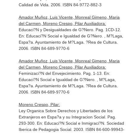
Calidad de Vida
. 2006. ISBN 84-9772-882-3
Amador Muñoz, Luis Vicente, Monreal Gimeno, Maria
del Carmen, Moreno Crespo, Pilar Auxiliadora:
Educaci?N y Desigualdades de G?Nero. Pag. 1CD-12.
En: Educaci?N Social e Igualdad de G?Nero
. , M?Laga,
Espa?a. Ayuntamiento de M?Laga. ?Rea de Cultura.
2006. ISBN 84-689-9770-6
Amador Muñoz, Luis Vicente, Monreal Gimeno, Maria
del Carmen, Moreno Crespo, Pilar Auxiliadora:
Feminizaci?N del Envejecimiento. Pag. 1-13.
En:
Educaci?N Social e Igualdad de G?Nero
. , M?Laga,
Espa?a. Ayuntamiento de M?Laga. ?Rea de Cultura.
2006. ISBN 84-689-9770-6
Moreno Crespo, Pilar:
Ley Organica Sobre Derechos y Libertades de los
Extranjeros en Espa?a y su Integracion Social. Pag.
293-300.
En: Educaci?N Social e Inmigraci?N
. Sociedad
Iberica de Pedagogia Social. 2003. ISBN 84-600-99943-