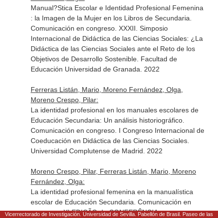
Manual?Stica Escolar e Identidad Profesional Femenina
: la Imagen de la Mujer en los Libros de Secundaria.
Comunicación en congreso. XXXII. Simposio
Internacional de Didáctica de las Ciencias Sociales: ¿La
Didáctica de las Ciencias Sociales ante el Reto de los
Objetivos de Desarrollo Sostenible. Facultad de
Educación Universidad de Granada. 2022
Ferreras Listán, Mario, Moreno Fernández, Olga,
Moreno Crespo, Pilar:
La identidad profesional en los manuales escolares de
Educación Secundaria: Un análisis historiográfico.
Comunicación en congreso. I Congreso Internacional de
Coeducación en Didáctica de las Ciencias Sociales.
Universidad Complutense de Madrid. 2022
Moreno Crespo, Pilar, Ferreras Listán, Mario, Moreno
Fernández, Olga:
La identidad profesional femenina en la manualística
escolar de Educación Secundaria. Comunicación en
congreso. XI EDIÇÃO da CONFERÊNCIA
Vicerrectorado de Investigación. Universidad de Sevilla. Pabellón de Brasil. Paseo de las