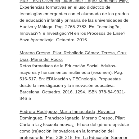
Pilar, Leiva Olivencia, Juan José, Lopez Meneses, Eloy:
Experiencias formativas en el uso didáctico de
tecnologías emergentes con el alumnado de los grados
de educación infantil y primaria de las universidades de
Huelva y Málaga. Pag. 2765-2783.
En: Tecnolog?a,
Innovaci?N e Investigaci?N en los Procesos de Ense?
Anza Aprendizaje
. Octaedro. 2016
Moreno Crespo, Pilar, Rebolledo Gámez, Teresa, Cruz
Díaz, Maria del Rocio:
Retos formativos de la Educación Social: Adultos-
mayores y herramientas multimedia (resumen). Pag.
516-517.
En: EDUcación y TECnología. Propuestas
desde la investigación y la innovación educativa
.
Barcelona. Octaedro. 2016. 1294. ISBN 978-84-9921-
846-5
Pedrera Rodríguez, María Inmaculada, Revuelta
Domínguez, Francisco Ignacio, Moreno Crespo, Pilar:
Carta a la ¿Escuela nueva¿. El uso del género epistolar
como (re)acción innovadora en la formación del
profesorado. Pag. 306-315.
En: La Educación Superior