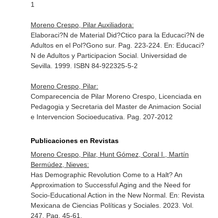
1
Moreno Crespo, Pilar Auxiliadora:
Elaboraci?N de Material Did?Ctico para la Educaci?N de
Adultos en el Pol?Gono sur. Pag. 223-224.
En: Educaci?
N de Adultos y Participacion Social
. Universidad de
Sevilla. 1999. ISBN 84-922325-5-2
Moreno Crespo, Pilar:
Comparecencia de Pilar Moreno Crespo, Licenciada en
Pedagogia y Secretaria del Master de Animacion Social
e Intervencion Socioeducativa. Pag. 207-2012
Publicaciones en Revistas
Moreno Crespo, Pilar, Hunt Gómez, Coral I., Martín
Bermúdez, Nieves:
Has Demographic Revolution Come to a Halt? An
Approximation to Successful Aging and the Need for
Socio-Educational Action in the New Normal.
En: Revista
Mexicana de Ciencias Políticas y Sociales
. 2023. Vol.
247. Pag. 45-61.