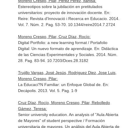
Moreno Crespo, Pilar, Pérez Pérez, Itahisa:
Estereotipos sobre la jubilación en pretitulados
universitarios: proyecto de innovación docente.
En:
Reire: Revista d'Innovació i Recerca en Educacio
. 2014.
Vol. 7. Núm. 2. Pag. 53-70. 10.1344/reire2014.7.2724
Moreno Crespo, Pilar, Cruz Díaz, Rocío:
Digital Portfolio: a new learning format / Portafolio
Digital: Un nuevo formato de aprendizaje.
En: Didáctica
de las Ciencias Experimentales y Sociales
. 2014. Núm.
28. Pag. 83-94. 10.7203/Dces.28.3182
Trujillo Vargas, José Jesús, Rodriguez Diez, Jose Luis,
Moreno Crespo, Pilar:
La Educaci?N Familiar: un Enfoque Global de.
En:
Decápolis
. 2013. Vol. 5. Pag. 1-9
Cruz Díaz, Rocío, Moreno Crespo, Pilar, Rebolledo
Gámez, Teresa:
Senior university education. An analysis of "Aula Abierta
de Mayores" of student perspective / Formación
universitaria de mayores. Un análisis del Aula Abierta de