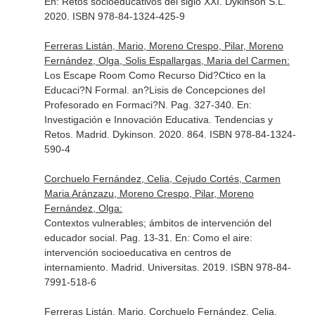
En: Retos socioeducativos del siglo XXI
. Dykinson S.L.
2020. ISBN 978-84-1324-425-9
Ferreras Listán, Mario, Moreno Crespo, Pilar, Moreno
Fernández, Olga, Solis Espallargas, Maria del Carmen:
Los Escape Room Como Recurso Did?Ctico en la
Educaci?N Formal. an?Lisis de Concepciones del
Profesorado en Formaci?N. Pag. 327-340.
En:
Investigación e Innovación Educativa. Tendencias y
Retos
. Madrid. Dykinson. 2020. 864. ISBN 978-84-1324-
590-4
Corchuelo Fernández, Celia, Cejudo Cortés, Carmen
Maria Aránzazu, Moreno Crespo, Pilar, Moreno
Fernández, Olga:
Contextos vulnerables; ámbitos de intervención del
educador social. Pag. 13-31.
En: Como el aire:
intervención socioeducativa en centros de
internamiento
. Madrid. Universitas. 2019. ISBN 978-84-
7991-518-6
Ferreras Listán, Mario, Corchuelo Fernández, Celia,