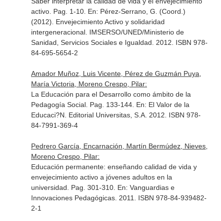
Saber interpretar la calidad de vida y el envejecimiento
activo. Pag. 1-10.
En: Pérez-Serrano, G. (Coord.)
(2012). Envejecimiento Activo y solidaridad
intergeneracional
. IMSERSO/UNED/Ministerio de
Sanidad, Servicios Sociales e Igualdad. 2012. ISBN 978-
84-695-5654-2
Amador Muñoz, Luis Vicente, Pérez de Guzmán Puya,
María Victoria, Moreno Crespo, Pilar:
La Educación para el Desarrollo como ámbito de la
Pedagogía Social. Pag. 133-144.
En: El Valor de la
Educaci?N
. Editorial Universitas, S.A. 2012. ISBN 978-
84-7991-369-4
Pedrero García, Encarnación, Martín Bermúdez, Nieves,
Moreno Crespo, Pilar:
Educación permanente: enseñando calidad de vida y
envejecimiento activo a jóvenes adultos en la
universidad. Pag. 301-310.
En: Vanguardias e
Innovaciones Pedagógicas
. 2011. ISBN 978-84-939482-
2-1