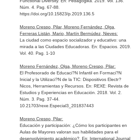
Functional Diversity.
En: Pedagogika
. 2019. Vol. 136.
Núm. 4. Pag. 67-88.
https://doi.org/10.15823/p.2019.136.5
Moreno Crespo, Pilar, Moreno Fernández, Olga,
Ferreras Listán, Mario, Martín Bermúdez, Nieves:
La ciudad como espacio socializador y educativo: una
mirada a las Ciudades Educadoras.
En: Espacios
. 2019.
Vol. 40. Pag. 1-10
Moreno Fernández, Olga, Moreno Crespo, Pilar:
El Profesorado de Educaci?N Infantil en Formaci?N
Inicial y la Utilizaci?N de la TIC: Dispositivos Electr?
Nicos, Herramientas y Recursos.
En: REXE: Revista de
Estudios y Experiencias en Educación
. 2018. Vol. 2.
Núm. 3. Pag. 37-44.
10.21703/rexe.Especial3_201837443
Moreno Crespo, Pilar:
Educación y participación: ¿Cómo los participantes en
Aulas de Mayores valoran sus habilidades para el
desenvolvimiento académico?.
En: International Journal