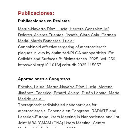
Publicaciones:
Publicaciones en Revistas
Martín-Navarro Díaz, Lucía, Herrera Gonzalez, Mª
Dolores, Alvarez Fuentes, Josefa, Claro Cala, Carmen
Maria, Martin Banderas, Lucia:
Cannabinoid effective targeting of atherosclerotic
plaques in vivo by optimized-PLGA nanoparticles.
En:
Colloids and Surfaces B: Biointerfaces
. 2025. Vol. 256.
https://doi.org/10.1016/j.colsurfb.2025.115057
Aportaciones a Congresos
Encabo, Laura, Martín-Navarro Díaz, Lucía, Moreno
Jiménez, Federico, Erhard, Alvaro, Durán Lobato, María
Matilde, et. al.:
Theragnostic radiolabeled nanoparticles for
atherosclerosis. Ponencia en Congreso. RADIATE and
Laserlab-Europe Users Meeting in Nanoscience and 1st
Joint IABA (CMAM+CNA) Users Meeting. Centro