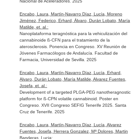
Nacional de Aceleradores. 2025
Encabo, Laura, Martín-Navarro Díaz, Lucía, Moreno
Jiménez, Federico, Erhard, Álvaro, Durán Lobato, María
Matilde, et. al.:
Nanoplataforma teragnóstica para la vehiculización del
cannabinoide ß-CFN para el tratamiento de la
aterosclerosis. Ponencia en Congreso. XV Reunión de
Jóvenes Farmacólogos de Andalucía. Facultad de
Farmacia, Universidad de Sevilla. 2025
Encabo, Laura, Martín-Navarro Díaz, Lucía, Erhard,
Alvaro, Durán Lobato, María Matilde, Alvarez Fuentes,
Josefa, et. al.:
Development of a targeted PLGA-PEG nanotheragnostic
platform for ß-CPN volatile cannabinoid. Poster en
Congreso. XVII Congreso SEFIG Tenerife 2025. Santa
Cruz de Tenerife. 2025
Encabo, Laura, Martín-Navarro Díaz, Lucía, Alvarez
Fuentes, Josefa, Herrera Gonzalez, Mª Dolores, Martin
Banderas, Lucia: