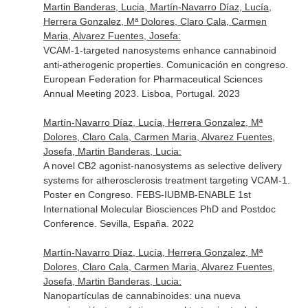
Martin Banderas, Lucia, Martín-Navarro Díaz, Lucía,
Herrera Gonzalez, Mª Dolores, Claro Cala, Carmen
Maria, Alvarez Fuentes, Josefa:
VCAM-1-targeted nanosystems enhance cannabinoid
anti-atherogenic properties. Comunicación en congreso.
European Federation for Pharmaceutical Sciences
Annual Meeting 2023. Lisboa, Portugal. 2023
Martín-Navarro Díaz, Lucía, Herrera Gonzalez, Mª
Dolores, Claro Cala, Carmen Maria, Alvarez Fuentes,
Josefa, Martin Banderas, Lucia:
A novel CB2 agonist-nanosystems as selective delivery
systems for atherosclerosis treatment targeting VCAM-1.
Poster en Congreso. FEBS-IUBMB-ENABLE 1st
International Molecular Biosciences PhD and Postdoc
Conference. Sevilla, España. 2022
Martín-Navarro Díaz, Lucía, Herrera Gonzalez, Mª
Dolores, Claro Cala, Carmen Maria, Alvarez Fuentes,
Josefa, Martin Banderas, Lucia:
Nanopartículas de cannabinoides: una nueva