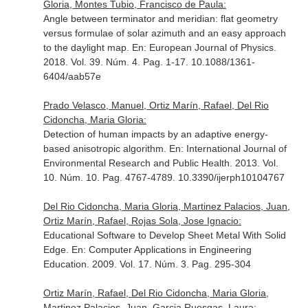
Gloria, Montes Tubio, Francisco de Paula:
Angle between terminator and meridian: flat geometry
versus formulae of solar azimuth and an easy approach
to the daylight map.
En: European Journal of Physics
.
2018. Vol. 39. Núm. 4. Pag. 1-17. 10.1088/1361-
6404/aab57e
Prado Velasco, Manuel, Ortiz Marín, Rafael, Del Rio
Cidoncha, Maria Gloria:
Detection of human impacts by an adaptive energy-
based anisotropic algorithm.
En: International Journal of
Environmental Research and Public Health
. 2013. Vol.
10. Núm. 10. Pag. 4767-4789. 10.3390/ijerph10104767
Del Rio Cidoncha, Maria Gloria, Martinez Palacios, Juan,
Ortiz Marín, Rafael, Rojas Sola, Jose Ignacio:
Educational Software to Develop Sheet Metal With Solid
Edge.
En: Computer Applications in Engineering
Education
. 2009. Vol. 17. Núm. 3. Pag. 295-304
Ortiz Marín, Rafael, Del Rio Cidoncha, Maria Gloria,
Martinez Palacios, Juan, Garcia Ruesgas, Laura: