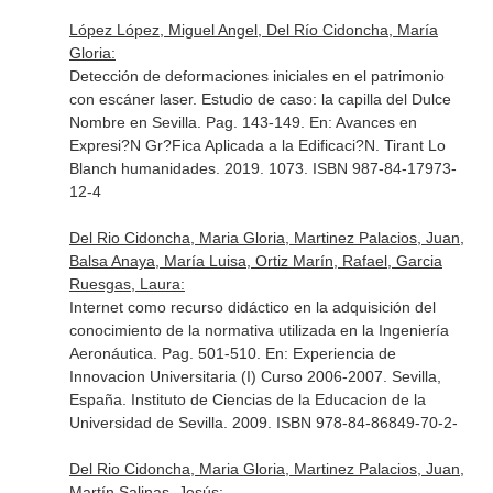
López López, Miguel Angel, Del Río Cidoncha, María
Gloria:
Detección de deformaciones iniciales en el patrimonio
con escáner laser. Estudio de caso: la capilla del Dulce
Nombre en Sevilla. Pag. 143-149.
En: Avances en
Expresi?N Gr?Fica Aplicada a la Edificaci?N
. Tirant Lo
Blanch humanidades. 2019. 1073. ISBN 987-84-17973-
12-4
Del Rio Cidoncha, Maria Gloria, Martinez Palacios, Juan,
Balsa Anaya, María Luisa, Ortiz Marín, Rafael, Garcia
Ruesgas, Laura:
Internet como recurso didáctico en la adquisición del
conocimiento de la normativa utilizada en la Ingeniería
Aeronáutica. Pag. 501-510.
En: Experiencia de
Innovacion Universitaria (I) Curso 2006-2007
. Sevilla,
España. Instituto de Ciencias de la Educacion de la
Universidad de Sevilla. 2009. ISBN 978-84-86849-70-2-
Del Rio Cidoncha, Maria Gloria, Martinez Palacios, Juan,
Martín Salinas, Jesús: