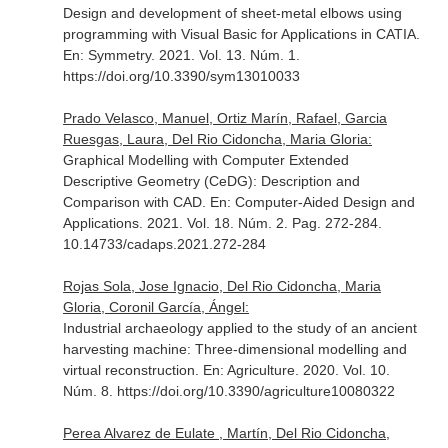
Design and development of sheet-metal elbows using
programming with Visual Basic for Applications in CATIA.
En: Symmetry
. 2021. Vol. 13. Núm. 1.
https://doi.org/10.3390/sym13010033
Prado Velasco, Manuel, Ortiz Marín, Rafael, Garcia
Ruesgas, Laura, Del Rio Cidoncha, Maria Gloria:
Graphical Modelling with Computer Extended
Descriptive Geometry (CeDG): Description and
Comparison with CAD.
En: Computer-Aided Design and
Applications
. 2021. Vol. 18. Núm. 2. Pag. 272-284.
10.14733/cadaps.2021.272-284
Rojas Sola, Jose Ignacio, Del Rio Cidoncha, Maria
Gloria, Coronil García, Ángel:
Industrial archaeology applied to the study of an ancient
harvesting machine: Three-dimensional modelling and
virtual reconstruction.
En: Agriculture
. 2020. Vol. 10.
Núm. 8. https://doi.org/10.3390/agriculture10080322
Perea Alvarez de Eulate , Martín, Del Rio Cidoncha,