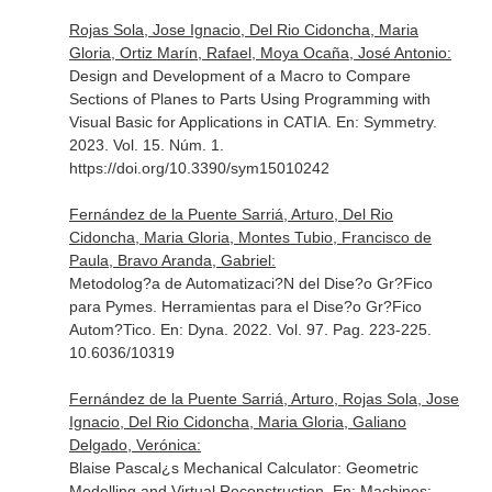
Rojas Sola, Jose Ignacio, Del Rio Cidoncha, Maria
Gloria, Ortiz Marín, Rafael, Moya Ocaña, José Antonio:
Design and Development of a Macro to Compare
Sections of Planes to Parts Using Programming with
Visual Basic for Applications in CATIA.
En: Symmetry
.
2023. Vol. 15. Núm. 1.
https://doi.org/10.3390/sym15010242
Fernández de la Puente Sarriá, Arturo, Del Rio
Cidoncha, Maria Gloria, Montes Tubio, Francisco de
Paula, Bravo Aranda, Gabriel:
Metodolog?a de Automatizaci?N del Dise?o Gr?Fico
para Pymes. Herramientas para el Dise?o Gr?Fico
Autom?Tico.
En: Dyna
. 2022. Vol. 97. Pag. 223-225.
10.6036/10319
Fernández de la Puente Sarriá, Arturo, Rojas Sola, Jose
Ignacio, Del Rio Cidoncha, Maria Gloria, Galiano
Delgado, Verónica:
Blaise Pascal¿s Mechanical Calculator: Geometric
Modelling and Virtual Reconstruction.
En: Machines: