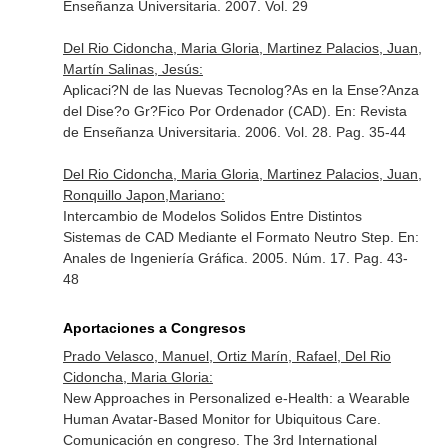
Enseñanza Universitaria
. 2007. Vol. 29
Del Rio Cidoncha, Maria Gloria, Martinez Palacios, Juan,
Martín Salinas, Jesús:
Aplicaci?N de las Nuevas Tecnolog?As en la Ense?Anza
del Dise?o Gr?Fico Por Ordenador (CAD).
En: Revista
de Enseñanza Universitaria
. 2006. Vol. 28. Pag. 35-44
Del Rio Cidoncha, Maria Gloria, Martinez Palacios, Juan,
Ronquillo Japon,Mariano:
Intercambio de Modelos Solidos Entre Distintos
Sistemas de CAD Mediante el Formato Neutro Step.
En:
Anales de Ingeniería Gráfica
. 2005. Núm. 17. Pag. 43-
48
Aportaciones a Congresos
Prado Velasco, Manuel, Ortiz Marín, Rafael, Del Rio
Cidoncha, Maria Gloria:
New Approaches in Personalized e-Health: a Wearable
Human Avatar-Based Monitor for Ubiquitous Care.
Comunicación en congreso. The 3rd International