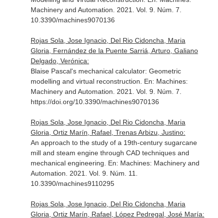
Machinery and Automation
. 2021. Vol. 9. Núm. 7.
10.3390/machines9070136
Rojas Sola, Jose Ignacio, Del Rio Cidoncha, Maria
Gloria, Fernández de la Puente Sarriá, Arturo, Galiano
Delgado, Verónica:
Blaise Pascal's mechanical calculator: Geometric
modelling and virtual reconstruction.
En: Machines:
Machinery and Automation
. 2021. Vol. 9. Núm. 7.
https://doi.org/10.3390/machines9070136
Rojas Sola, Jose Ignacio, Del Rio Cidoncha, Maria
Gloria, Ortiz Marín, Rafael, Trenas Arbizu, Justino:
An approach to the study of a 19th-century sugarcane
mill and steam engine through CAD techniques and
mechanical engineering.
En: Machines: Machinery and
Automation
. 2021. Vol. 9. Núm. 11.
10.3390/machines9110295
Rojas Sola, Jose Ignacio, Del Rio Cidoncha, Maria
Gloria, Ortiz Marín, Rafael, López Pedregal, José María: