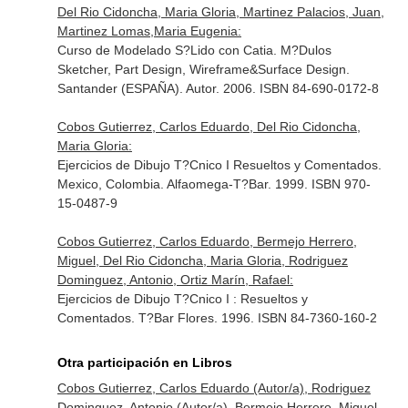
Del Rio Cidoncha, Maria Gloria, Martinez Palacios, Juan,
Martinez Lomas,Maria Eugenia:
Curso de Modelado S?Lido con Catia. M?Dulos
Sketcher, Part Design, Wireframe&Surface Design.
Santander (ESPAÑA). Autor. 2006. ISBN 84-690-0172-8
Cobos Gutierrez, Carlos Eduardo, Del Rio Cidoncha,
Maria Gloria:
Ejercicios de Dibujo T?Cnico I Resueltos y Comentados.
Mexico, Colombia. Alfaomega-T?Bar. 1999. ISBN 970-
15-0487-9
Cobos Gutierrez, Carlos Eduardo, Bermejo Herrero,
Miguel, Del Rio Cidoncha, Maria Gloria, Rodriguez
Dominguez, Antonio, Ortiz Marín, Rafael:
Ejercicios de Dibujo T?Cnico I : Resueltos y
Comentados. T?Bar Flores. 1996. ISBN 84-7360-160-2
Otra participación en Libros
Cobos Gutierrez, Carlos Eduardo (Autor/a), Rodriguez
Dominguez, Antonio (Autor/a), Bermejo Herrero, Miguel