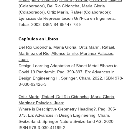
(Colaborador), Del Rio Cidoncha, Maria Gloria
(Colaborador), Ortiz Marín, Rafael (Colaborador):
Ejercicios de Representacion Gr?Fica en Ingenieria.
Tebar. 2003. ISBN 84-95447-73-8
Capítulos en Libros
Del Rio Cidoncha, Maria Gloria, Ortiz Marín, Rafael,
Martínez del Río, Alfonso Emilio, Martinez Palacios,
Juan:
Design Learning Adaptation of Sheet Metal Elbows to
Covid 19 Pandemic. Pag. 390-397.
En: Advances in
Design Engineering II
. Springer, Cham. 2022. ISBN 978-
3-030-92426-3
Ortiz Marín, Rafael, Del Rio Cidoncha, Maria Gloria,
Martinez Palacios, Juan:
Where is Descriptive Geometry Heading?. Pag. 365-
373.
En: Advances in Design Engineering
. Cham,
Switzerland. Springer Nature Switzerland AG. 2020.
ISBN 978-3-030-41199-2