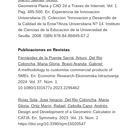
Geometria Plana y CAD 2d a Traves de Internet. Vol. 1.
Pag. 485-500.
En: Experiencia de Innovacion
Universitaria (I). Coleccion "Innovacion y Desarrollo de
la Calidad de la Ense?Anza Universitaria N? 14
. Instituto
de Ciencias de la Educacion de la Universidad de
Sevilla. 2008. ISBN 978-84-86849-67-2
Publicaciones en Revistas
Fernández de la Puente Sarriá, Arturo, Del Rio
Cidoncha, Maria Gloria, Bravo Aranda, Gabriel:
A methodology to customise commercial products of
SMEs.
En: Economic Research-Ekonomska Istrazivanja
.
2024. Vol. 37. Núm. 1.
10.1080/1331677x.2023.2296462
Rojas Sola, Jose Ignacio, Del Rio Cidoncha, Maria
Gloria, Ortiz Marín, Rafael, Cebolla Cano, Andrés:
Design and Development of a Geometric Calculator in
CATIA.
En: Symmetry
. 2023. Vol. 15. Núm. 2.
https://doi.org/10.3390/sym15020547