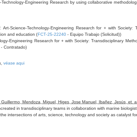
Technology-Engineering Research by using collaborative methodologi
Science-Technology-Engineering Research for + with Society: Tra
ation and education (
FCT-25-22240
- Equipo Trabajo (Solicitud))
gy-Engineering Research for + with Society: Transdisciplinary Methodo
- Contratado)
s,
véase aqui
 Guillermo, Mendoza, Miguel, Higes, Jose Manuel, Ibañez, Jesús, et. al
ed in transdisciplinary teams in collaboration with marine biologist o
e intersections of arts, science, technology and society as catalyst 