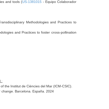
es and tools (
US-1381015
- Equipo Colaborador
nsdisciplinary Methodologies and Practices to
logies and Practices to foster cross-pollination
.:
f the Institut de Ciències del Mar (ICM-CSIC).
for change. Barcelona. España. 2024