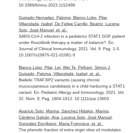
10.3389/fimmu.2023.1152498
Guisado Hernadez, Paloma, Blanco Lobo, Pilar,
Villaoslada, Isabel, De Felipe Carrillo, Beatriz, Lucena
Soto, José Manuel, et. al.:
SARS-CoV-2 infection in a pediatrics STAT1 GOF patient
under Ruxolitinib therapy-a matter of balance?.
En:
Journal of Clinical Immunology
. 2021. Vol. 9. Pag. 1-5.
10.1007/s10875-021-01081-9
Blanco Lobo, Pilar, Lei, Wei Te, Pelham, Simon J,
Guisado, Paloma, Villaoslada, Isabel, et. al.:
Biallelic TRAF3IP2 variants causing chronic
mucocutaneous candidiasis in a child harboring a STAT1
variant.
En: Pediatric Allergy and Immunology
. 2021. Vol.
32. Núm. 8. Pag. 1804-1812. 10.1111/pai.13603
Aparicio Soto, Marina, Sánchez Hidalgo, Marina,
Cárdeno Galván, Ana, Lucena Soto, José Manuel,
Gonzalez Escribano, Maria Francisca, et. al.:
The phenolic fraction of extra virgin olive oil modulates