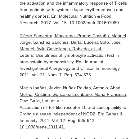
the activation and the inflammatory response of T cells
from patients with systemic lupus erythematosus and
healthy donors.
En: Molecular Nutrition & Food
Research
. 2017. Vol. 15. 10.1002/mnfr.201601080
Piñero Saavedra, Macarena, Prados Castaño, Manuel
Jorge, Sanchez Sanchez, Berta, Lucena Soto, José
Manuel, Avila Castellanos, Robledo, et. al.:
Letters: Usefulness of lymphocyte activation test in
atorvastatin hypersensitivity.
En: Journal of
Investigational Allergology and Clinical Immunology
.
2011. Vol. 21. Núm. 7. Pag. 574-575
Martin Ibañez, Javier, Nuñez Roldan, Antonio, Abad
Molina, Cristina, Gonzalez Escribano, Maria Francisca,
Diaz Gallo, Lm, et. al.:
Association of Toll-like receptor 10 and susceptibility to
Crohn's disease independent of NOD2.
En: Genes &
Immunity
. 2011. Vol. 12. Pag. 635-642.
10.1038/gene.2011.41.