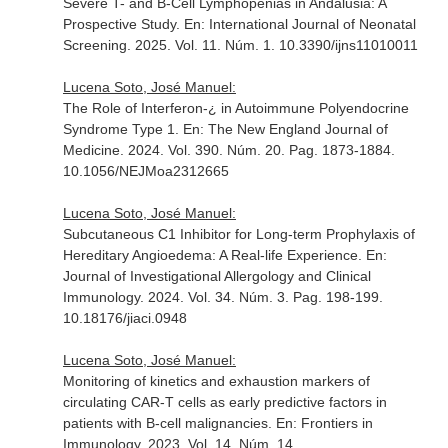
Severe T- and B-Cell Lymphopenias in Andalusia: A
Prospective Study.
En: International Journal of Neonatal
Screening
. 2025. Vol. 11. Núm. 1. 10.3390/ijns11010011
Lucena Soto, José Manuel:
The Role of Interferon-¿ in Autoimmune Polyendocrine
Syndrome Type 1.
En: The New England Journal of
Medicine
. 2024. Vol. 390. Núm. 20. Pag. 1873-1884.
10.1056/NEJMoa2312665
Lucena Soto, José Manuel:
Subcutaneous C1 Inhibitor for Long-term Prophylaxis of
Hereditary Angioedema: A Real-life Experience.
En:
Journal of Investigational Allergology and Clinical
Immunology
. 2024. Vol. 34. Núm. 3. Pag. 198-199.
10.18176/jiaci.0948
Lucena Soto, José Manuel:
Monitoring of kinetics and exhaustion markers of
circulating CAR-T cells as early predictive factors in
patients with B-cell malignancies.
En: Frontiers in
Immunology
. 2023. Vol. 14. Núm. 14.