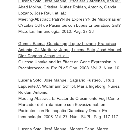
Lucena Soto, José Manuel, Escalera Cardenas, Ana Mª,
Abad Molina, Cristina, Nuñez Roldan, Antonio, Garcia
Lozano, Jose Raul, et. al.:
Meeting-Abstract: Patr?N de Expresi?N de Micrornas en
C?Lulas Cd4 de Pacientes con Lupus Eritematoso Sist?
Mico.
En: Inmunología
. 2010. Pag. 37-38
Gomez Baena, Guadalupe, Lopez Lozano, Francisco
Antonio, Gil Martínez, Jorge, Lucena Soto, José Manuel,
Diez Dapena, Jesus, et. al.:
Glucose Uptake and Its Effect on Gene Expression in
Prochlorococcus.
En: PLoS One
. 2008. Vol. 3. Núm. 10
Lucena Soto, José Manuel, Sagrario Fustero,T, Ruiz
Lapuente,C, Wichmann Schlipf, Maria Ingeborg, Nuñez
Roldan, Antonio:
Meeting-Abstract: El Factor de Crecimiento Vegf Como
Marcador del Tratamiento con Bevacizumab en
Pacientes con Retinopatia Diabetica y Dmae.
En:
Inmunología
. 2008. Vol. 27. Núm. SUPL. Pag. 117-117
Lucena Soto, José Manuel, Montes Cano, Marco