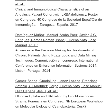
et. al.:
Clinical and Immunological Characteristics of an
Andalusia Patient Cohort with LRBA deficiency. Poster
en Congreso. 40 Congreso de la Sociedad Espa?Ola de
Inmunolog?a. - Zaragoza, España. 2017
Domínguez Muñoz, Manuel, Aroba Paez, Javier, J.G.
Enríquez, Ramos Román, Isabel, Lucena Soto, José
Manuel, et. al.:
Advances in the Decision Making for Treatments of
Chronic Patients Using Fuzzy Logic and Data Mining
Techniques. Comunicación en congreso. International
Conference on Enterprise Information Systems 2014.
Lisbon, Portugal. 2014
Gomez Baena, Guadalupe, Lopez Lozano, Francisco
Antonio, Gil Martínez, Jorge, Lucena Soto, José Manuel,
Diez Dapena, Jesus, et. al.:
Glucose Uptake and Utilization by Prochlorococcus
Strains. Ponencia en Congreso. 7th European Workshop
on Molecular Biology of Cyanobacteria. Cesk?