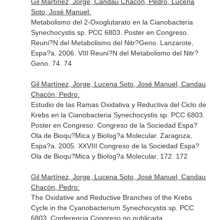
Gil Martínez, Jorge, Candau Chacón, Pedro, Lucena
Soto, José Manuel:
Metabolismo del 2-Oxoglutarato en la Cianobacteria
Synechocystis sp. PCC 6803. Poster en Congreso.
Reuni?N del Metabolismo del Nitr?Geno. Lanzarote,
Espa?a. 2006. VIII Reuni?N del Metabolismo del Nitr?
Geno. 74. 74
Gil Martínez, Jorge, Lucena Soto, José Manuel, Candau
Chacón, Pedro:
Estudio de las Ramas Oxidativa y Reductiva del Ciclo de
Krebs en la Cianobacteria Synechocystis sp. PCC 6803.
Poster en Congreso. Congreso de la Sociedad Espa?
Ola de Bioqu?Mica y Biolog?a Molecular. Zaragoza,
Espa?a. 2005. XXVIII Congreso de la Sociedad Espa?
Ola de Bioqu?Mica y Biolog?a Molecular. 172. 172
Gil Martínez, Jorge, Lucena Soto, José Manuel, Candau
Chacón, Pedro:
The Oxidative and Reductive Branches of the Krebs
Cycle in the Cyanobacterium Synechocystis sp. PCC
6803. Conferencia Congreso no publicada.