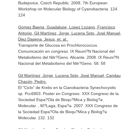
Budejovice, Czech Republic. 2008. 7th European
Workshop on Molecular Biology of Cyanobacteria. 124.
124
Gomez Baena, Guadalupe, Lopez Lozano, Francisco
Antonio, Gil Martínez, Jorge, Lucena Soto, José Manuel,
Diez Dapena, Jesus, et. al.:
Transporte de Glucosa en Prochlorococcus.
Comunicación en congreso. IX Reuni?N Nacional del
Metabolismo del Nitr?Geno. Alicante. 2008. IX Reuni?N
Nacional del Metabolismo del Nitr?Geno. 58. 58
Gil Martínez, Jorge, Lucena Soto, José Manuel, Candau
Chacón, Pedro:
El "Ciclo" de Krebs en la Cianobacteria Synechocystis
sp. Pcc6803. Poster en Congreso. XXX Congreso de la
Sociedad Espa?Ola de Bioqu?Mica y Biolog?a
Molecular. , M?Laga, Espa?a. 2007. XXX Congreso de
la Sociedad Espa?Ola de Bioqu?Mica y Biolog?a
Molecular. 132. 132