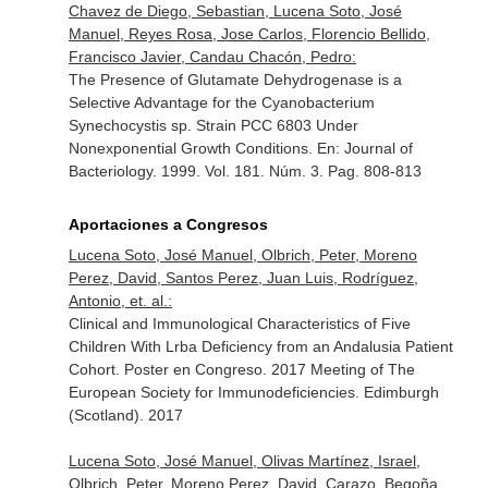
Chavez de Diego, Sebastian, Lucena Soto, José
Manuel, Reyes Rosa, Jose Carlos, Florencio Bellido,
Francisco Javier, Candau Chacón, Pedro:
The Presence of Glutamate Dehydrogenase is a
Selective Advantage for the Cyanobacterium
Synechocystis sp. Strain PCC 6803 Under
Nonexponential Growth Conditions.
En: Journal of
Bacteriology
. 1999. Vol. 181. Núm. 3. Pag. 808-813
Aportaciones a Congresos
Lucena Soto, José Manuel, Olbrich, Peter, Moreno
Perez, David, Santos Perez, Juan Luis, Rodríguez,
Antonio, et. al.:
Clinical and Immunological Characteristics of Five
Children With Lrba Deficiency from an Andalusia Patient
Cohort. Poster en Congreso. 2017 Meeting of The
European Society for Immunodeficiencies. Edimburgh
(Scotland). 2017
Lucena Soto, José Manuel, Olivas Martínez, Israel,
Olbrich, Peter, Moreno Perez, David, Carazo, Begoña,