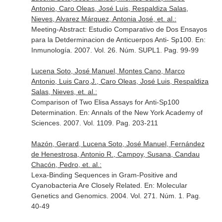
Antonio, Caro Oleas, José Luis, Respaldiza Salas,
Nieves, Alvarez Márquez, Antonia José, et. al.:
Meeting-Abstract: Estudio Comparativo de Dos Ensayos
para la Detderminacion de Anticuerpos Anti- Sp100.
En:
Inmunología
. 2007. Vol. 26. Núm. SUPL1. Pag. 99-99
Lucena Soto, José Manuel, Montes Cano, Marco
Antonio, Luis Caro,J., Caro Oleas, José Luis, Respaldiza
Salas, Nieves, et. al.:
Comparison of Two Elisa Assays for Anti-Sp100
Determination.
En: Annals of the New York Academy of
Sciences
. 2007. Vol. 1109. Pag. 203-211
Mazón, Gerard, Lucena Soto, José Manuel, Fernández
de Henestrosa, Antonio R., Campoy, Susana, Candau
Chacón, Pedro, et. al.:
Lexa-Binding Sequences in Gram-Positive and
Cyanobacteria Are Closely Related.
En: Molecular
Genetics and Genomics
. 2004. Vol. 271. Núm. 1. Pag.
40-49