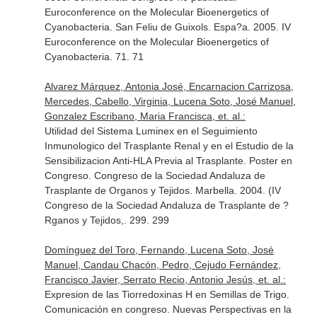
Euroconference on the Molecular Bioenergetics of
Cyanobacteria. San Feliu de Guixols. Espa?a. 2005. IV
Euroconference on the Molecular Bioenergetics of
Cyanobacteria. 71. 71
Alvarez Márquez, Antonia José, Encarnacion Carrizosa,
Mercedes, Cabello, Virginia, Lucena Soto, José Manuel,
Gonzalez Escribano, Maria Francisca, et. al.:
Utilidad del Sistema Luminex en el Seguimiento
Inmunologico del Trasplante Renal y en el Estudio de la
Sensibilizacion Anti-HLA Previa al Trasplante. Poster en
Congreso. Congreso de la Sociedad Andaluza de
Trasplante de Organos y Tejidos. Marbella. 2004. (IV
Congreso de la Sociedad Andaluza de Trasplante de ?
Rganos y Tejidos,. 299. 299
Domínguez del Toro, Fernando, Lucena Soto, José
Manuel, Candau Chacón, Pedro, Cejudo Fernández,
Francisco Javier, Serrato Recio, Antonio Jesús, et. al.:
Expresion de las Tiorredoxinas H en Semillas de Trigo.
Comunicación en congreso. Nuevas Perspectivas en la