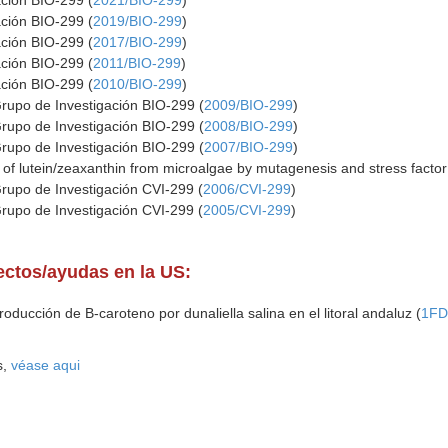
ación BIO-299 (
2021/BIO-299
)
ación BIO-299 (
2019/BIO-299
)
ación BIO-299 (
2017/BIO-299
)
ación BIO-299 (
2011/BIO-299
)
ación BIO-299 (
2010/BIO-299
)
Grupo de Investigación BIO-299 (
2009/BIO-299
)
Grupo de Investigación BIO-299 (
2008/BIO-299
)
Grupo de Investigación BIO-299 (
2007/BIO-299
)
of lutein/zeaxanthin from microalgae by mutagenesis and stress factor
Grupo de Investigación CVI-299 (
2006/CVI-299
)
Grupo de Investigación CVI-299 (
2005/CVI-299
)
yectos/ayudas en la US:
roducción de B-caroteno por dunaliella salina en el litoral andaluz (
1FD
s,
véase aqui