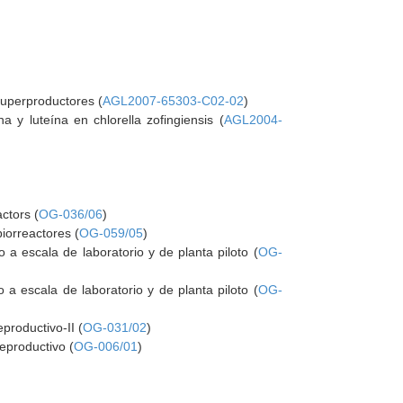
superproductores (
AGL2007-65303-C02-02
)
a y luteína en chlorella zofingiensis (
AGL2004-
ctors (
OG-036/06
)
iorreactores (
OG-059/05
)
 a escala de laboratorio y de planta piloto (
OG-
 a escala de laboratorio y de planta piloto (
OG-
productivo-II (
OG-031/02
)
reproductivo (
OG-006/01
)