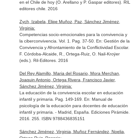
en el Chile de hoy (O. Arellano y P. Gaspar editores)
. RIL
editores chile. 2016
Zych, Izabela, Elipe Muñoz, Paz, Sánchez Jiménez,
Virginia:
Competencias socio-emocionales para la convivencia y
la ciberconvivencia. Vol. 1. Pag. 37-50.
En: Gestión de la
Convivencia y Afrontamiento de la Conflictividad Escolar.
F. Córdoba-Alcaide, R., Ortega-Ruiz, O. Nail-Kroÿer
(eds.)
. Ril-Editores. 2016
Del Rey Alamillo, Maria del Rosario, Mora Merchan,
Joaquin Antonio, Ortega Rivera, Francisco Javier,
Sánchez Jiménez, Virginia:
La educación de la convivencia escolar en educación
infantil y primaria. Pag. 149-169.
En: Manual de
psicología de la educación para docentes de educación
infantil y primaria
. - Madrid, España. Ediciones Pirámide.
2016. 255. ISBN 9788436835151
Sánchez Jiménez, Virginia, Muñoz Fernández, Noelia,