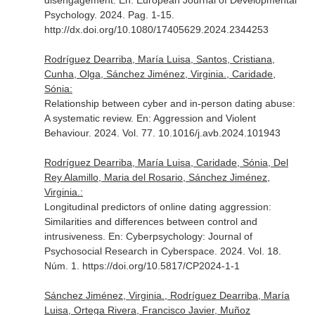
disengagement.
En: European Journal of Developmental
Psychology
. 2024. Pag. 1-15.
http://dx.doi.org/10.1080/17405629.2024.2344253
Rodríguez Dearriba, María Luisa, Santos, Cristiana,
Cunha, Olga, Sánchez Jiménez, Virginia., Caridade,
Sónia:
Relationship between cyber and in-person dating abuse:
A systematic review.
En: Aggression and Violent
Behaviour
. 2024. Vol. 77. 10.1016/j.avb.2024.101943
Rodríguez Dearriba, María Luisa, Caridade, Sónia, Del
Rey Alamillo, Maria del Rosario, Sánchez Jiménez,
Virginia.:
Longitudinal predictors of online dating aggression:
Similarities and differences between control and
intrusiveness.
En: Cyberpsychology: Journal of
Psychosocial Research in Cyberspace
. 2024. Vol. 18.
Núm. 1. https://doi.org/10.5817/CP2024-1-1
Sánchez Jiménez, Virginia., Rodríguez Dearriba, María
Luisa, Ortega Rivera, Francisco Javier, Muñoz