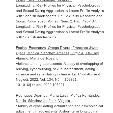
Ersilia, Sánchez Jiménez, Virginia.:
Longitudinal Risk Profiles for Physical, Psychological,
and Sexual Dating Aggression: a Latent Profile Analysis
with Spanish Adolescents.
En: Sexuality Research and
Social Policy
. 2023. Vol. 20. Núm. 2. Pag. 426-437.
Longitudinal Risk Profiles for Physical, Psychological,
and Sexual Dating Aggression: a Latent Profile Analysis
with Spanish Adolescents
Espino, Esperanza, Ortega Rivera, Francisco Javier,
Ojeda, Mónica, Sánchez Jiménez, Virginia., Del Rey
Alamillo, Maria del Rosario:
Violence among adolescents: A study of overlapping of
bullying, cyberbullying, sexual harassment, dating
violence and cyberdating violence.
En: Child Abuse &
Neglect
. 2022. Vol. 134. Núm. 105921.
10.1016/j.chiabu.2022.105921
Rodríguez Dearriba, María Luisa, Muñoz Fernández,
Noelia, Sánchez Jiménez, Virginia.:
Stability of cyber dating victimization and psychological
adjustment in adolescents: A short-term longitudinal