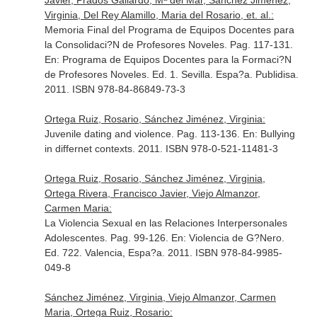
Javier, Prados Gallardo, Mª del Mar, Sánchez Jiménez,
Virginia, Del Rey Alamillo, Maria del Rosario, et. al.:
Memoria Final del Programa de Equipos Docentes para
la Consolidaci?N de Profesores Noveles. Pag. 117-131.
En: Programa de Equipos Docentes para la Formaci?N
de Profesores Noveles
. Ed. 1. Sevilla. Espa?a. Publidisa.
2011. ISBN 978-84-86849-73-3
Ortega Ruiz, Rosario, Sánchez Jiménez, Virginia:
Juvenile dating and violence. Pag. 113-136.
En: Bullying
in differnet contexts
. 2011. ISBN 978-0-521-11481-3
Ortega Ruiz, Rosario, Sánchez Jiménez, Virginia,
Ortega Rivera, Francisco Javier, Viejo Almanzor,
Carmen Maria:
La Violencia Sexual en las Relaciones Interpersonales
Adolescentes. Pag. 99-126.
En: Violencia de G?Nero
.
Ed. 722. Valencia, Espa?a. 2011. ISBN 978-84-9985-
049-8
Sánchez Jiménez, Virginia, Viejo Almanzor, Carmen
Maria, Ortega Ruiz, Rosario: