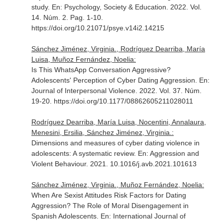
study.
En: Psychology, Society & Education
. 2022. Vol.
14. Núm. 2. Pag. 1-10.
https://doi.org/10.21071/psye.v14i2.14215
Sánchez Jiménez, Virginia., Rodríguez Dearriba, María
Luisa, Muñoz Fernández, Noelia:
Is This WhatsApp Conversation Aggressive?
Adolescents' Perception of Cyber Dating Aggression.
En:
Journal of Interpersonal Violence
. 2022. Vol. 37. Núm.
19-20. https://doi.org/10.1177/08862605211028011
Rodríguez Dearriba, María Luisa, Nocentini, Annalaura,
Menesini, Ersilia, Sánchez Jiménez, Virginia.:
Dimensions and measures of cyber dating violence in
adolescents: A systematic review.
En: Aggression and
Violent Behaviour
. 2021. 10.1016/j.avb.2021.101613
Sánchez Jiménez, Virginia., Muñoz Fernández, Noelia:
When Are Sexist Attitudes Risk Factors for Dating
Aggression? The Role of Moral Disengagement in
Spanish Adolescents.
En: International Journal of