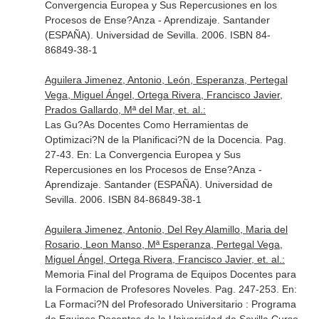
Convergencia Europea y Sus Repercusiones en los
Procesos de Ense?Anza - Aprendizaje
. Santander
(ESPAÑA). Universidad de Sevilla. 2006. ISBN 84-
86849-38-1
Aguilera Jimenez, Antonio, León, Esperanza, Pertegal
Vega, Miguel Ángel, Ortega Rivera, Francisco Javier,
Prados Gallardo, Mª del Mar, et. al.:
Las Gu?As Docentes Como Herramientas de
Optimizaci?N de la Planificaci?N de la Docencia. Pag.
27-43.
En: La Convergencia Europea y Sus
Repercusiones en los Procesos de Ense?Anza -
Aprendizaje
. Santander (ESPAÑA). Universidad de
Sevilla. 2006. ISBN 84-86849-38-1
Aguilera Jimenez, Antonio, Del Rey Alamillo, Maria del
Rosario, Leon Manso, Mª Esperanza, Pertegal Vega,
Miguel Ángel, Ortega Rivera, Francisco Javier, et. al.:
Memoria Final del Programa de Equipos Docentes para
la Formacion de Profesores Noveles. Pag. 247-253.
En:
La Formaci?N del Profesorado Universitario : Programa