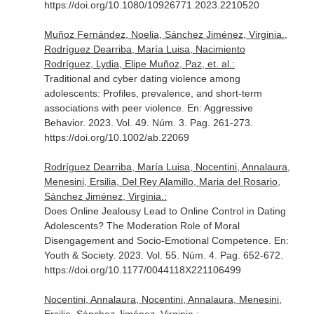
https://doi.org/10.1080/10926771.2023.2210520
Muñoz Fernández, Noelia, Sánchez Jiménez, Virginia.,
Rodríguez Dearriba, María Luisa, Nacimiento
Rodríguez, Lydia, Elipe Muñoz, Paz, et. al.:
Traditional and cyber dating violence among
adolescents: Profiles, prevalence, and short-term
associations with peer violence.
En: Aggressive
Behavior
. 2023. Vol. 49. Núm. 3. Pag. 261-273.
https://doi.org/10.1002/ab.22069
Rodríguez Dearriba, María Luisa, Nocentini, Annalaura,
Menesini, Ersilia, Del Rey Alamillo, Maria del Rosario,
Sánchez Jiménez, Virginia.:
Does Online Jealousy Lead to Online Control in Dating
Adolescents? The Moderation Role of Moral
Disengagement and Socio-Emotional Competence.
En:
Youth & Society
. 2023. Vol. 55. Núm. 4. Pag. 652-672.
https://doi.org/10.1177/0044118X221106499
Nocentini, Annalaura, Nocentini, Annalaura, Menesini,