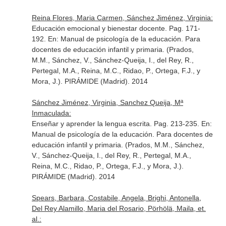
Reina Flores, Maria Carmen, Sánchez Jiménez, Virginia:
Educación emocional y bienestar docente. Pag. 171-
192.
En: Manual de psicología de la educación. Para
docentes de educación infantil y primaria. (Prados,
M.M., Sánchez, V., Sánchez-Queija, I., del Rey, R.,
Pertegal, M.A., Reina, M.C., Ridao, P., Ortega, F.J., y
Mora, J.)
. PIRÁMIDE (Madrid). 2014
Sánchez Jiménez, Virginia, Sanchez Queija, Mª
Inmaculada:
Enseñar y aprender la lengua escrita. Pag. 213-235.
En:
Manual de psicología de la educación. Para docentes de
educación infantil y primaria. (Prados, M.M., Sánchez,
V., Sánchez-Queija, I., del Rey, R., Pertegal, M.A.,
Reina, M.C., Ridao, P., Ortega, F.J., y Mora, J.)
.
PIRÁMIDE (Madrid). 2014
Spears, Barbara, Costabile, Angela, Brighi, Antonella,
Del Rey Alamillo, Maria del Rosario, Pörhölä, Maila, et.
al.: