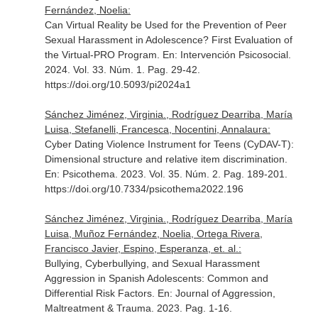
Fernández, Noelia:
Can Virtual Reality be Used for the Prevention of Peer
Sexual Harassment in Adolescence? First Evaluation of
the Virtual-PRO Program.
En: Intervención Psicosocial
.
2024. Vol. 33. Núm. 1. Pag. 29-42.
https://doi.org/10.5093/pi2024a1
Sánchez Jiménez, Virginia., Rodríguez Dearriba, María
Luisa, Stefanelli, Francesca, Nocentini, Annalaura:
Cyber Dating Violence Instrument for Teens (CyDAV-T):
Dimensional structure and relative item discrimination.
En: Psicothema
. 2023. Vol. 35. Núm. 2. Pag. 189-201.
https://doi.org/10.7334/psicothema2022.196
Sánchez Jiménez, Virginia., Rodríguez Dearriba, María
Luisa, Muñoz Fernández, Noelia, Ortega Rivera,
Francisco Javier, Espino, Esperanza, et. al.:
Bullying, Cyberbullying, and Sexual Harassment
Aggression in Spanish Adolescents: Common and
Differential Risk Factors.
En: Journal of Aggression,
Maltreatment & Trauma
. 2023. Pag. 1-16.