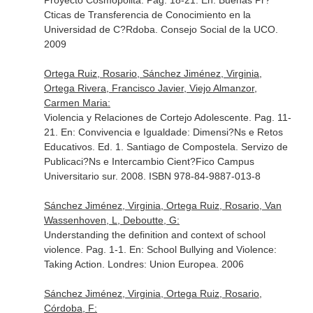
Proyecto Cosmopolita. Pag. 18-21.
En: Buenas Pr?
Cticas de Transferencia de Conocimiento en la
Universidad de C?Rdoba
. Consejo Social de la UCO.
2009
Ortega Ruiz, Rosario, Sánchez Jiménez, Virginia,
Ortega Rivera, Francisco Javier, Viejo Almanzor,
Carmen Maria:
Violencia y Relaciones de Cortejo Adolescente. Pag. 11-
21.
En: Convivencia e Igualdade: Dimensi?Ns e Retos
Educativos
. Ed. 1. Santiago de Compostela. Servizo de
Publicaci?Ns e Intercambio Cient?Fico Campus
Universitario sur. 2008. ISBN 978-84-9887-013-8
Sánchez Jiménez, Virginia, Ortega Ruiz, Rosario, Van
Wassenhoven, L, Deboutte, G:
Understanding the definition and context of school
violence. Pag. 1-1.
En: School Bullying and Violence:
Taking Action
. Londres: Union Europea. 2006
Sánchez Jiménez, Virginia, Ortega Ruiz, Rosario,
Córdoba, F: