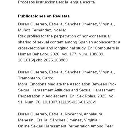
Procesos instruccionales: la lengua escrita
Publicaciones en Revistas
Durán Guerrero, Estrella, Sánchez Jiménez, Virginia.,
Muñoz Fernández, Noelia:
Risk profiles for the perpetration of non-consensual
sharing of sexual content among Spanish adolescents: a
cross-sectional and longitudinal study.
En: Computers in
Human Behavior
. 2026. Vol. 177. Núm. 108889.
10.1016/j.chb.2025.108889
Durán Guerrero, Estrella, Sánchez Jiménez, Virginia.,
Tramontano, Carlo:
Moral Emotions Mediate the Association Between Pro-
Sexual Harassment Attitudes and Sexual Harassment
Perpetration in Adolescents.
En: Sex Roles
. 2025. Vol.
91. Núm. 76. 10.1007/s11199-025-01628-9
Durán Guerrero, Estrella, Nocentini, Annalaura,
Menesini, Ersilia, Sánchez Jiménez, Virginia.:
Online Sexual Harassment Perpetration Among Peer