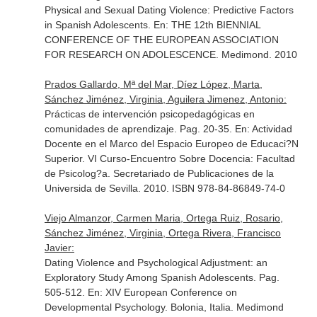
Physical and Sexual Dating Violence: Predictive Factors
in Spanish Adolescents.
En: THE 12th BIENNIAL
CONFERENCE OF THE EUROPEAN ASSOCIATION
FOR RESEARCH ON ADOLESCENCE
. Medimond. 2010
Prados Gallardo, Mª del Mar, Díez López, Marta,
Sánchez Jiménez, Virginia, Aguilera Jimenez, Antonio:
Prácticas de intervención psicopedagógicas en
comunidades de aprendizaje. Pag. 20-35.
En: Actividad
Docente en el Marco del Espacio Europeo de Educaci?N
Superior. VI Curso-Encuentro Sobre Docencia: Facultad
de Psicolog?a
. Secretariado de Publicaciones de la
Universida de Sevilla. 2010. ISBN 978-84-86849-74-0
Viejo Almanzor, Carmen Maria, Ortega Ruiz, Rosario,
Sánchez Jiménez, Virginia, Ortega Rivera, Francisco
Javier:
Dating Violence and Psychological Adjustment: an
Exploratory Study Among Spanish Adolescents. Pag.
505-512.
En: XIV European Conference on
Developmental Psychology
. Bolonia, Italia. Medimond