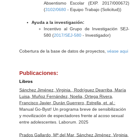
Absentismo Escolar (EXP. 2017/000672)
(
3102/0680
- Equipo Trabajo (Solicitud))
Ayuda a la investigación:
Incentivo al Grupo de Investigación SEJ-
580 (
2017/SEJ-580
- Investigador)
Cobertura de la base de datos de proyectos,
véase aqui
Publicaciones:
Libros
Sánchez Jiménez, Virginia., Rodríguez Dearriba, María
Luisa, Muñoz Fernández, Noelia, Ortega Rivera,
Francisco Javier, Durán Guerrero, Estrella, et. al.:
Manual Go-Byst! Un programa breve de sensibilización
y movilización de espectadores frente al acoso sexual
entre adolescentes. Laborum. 2025
Prados Gallardo, Mª del Mar, Sánchez Jiménez, Virginia,