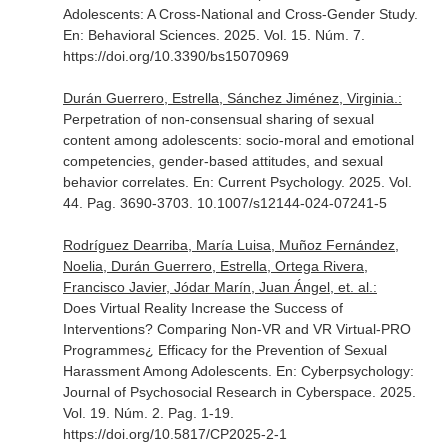
Adolescents: A Cross-National and Cross-Gender Study.
En: Behavioral Sciences
. 2025. Vol. 15. Núm. 7.
https://doi.org/10.3390/bs15070969
Durán Guerrero, Estrella, Sánchez Jiménez, Virginia.:
Perpetration of non-consensual sharing of sexual
content among adolescents: socio-moral and emotional
competencies, gender-based attitudes, and sexual
behavior correlates.
En: Current Psychology
. 2025. Vol.
44. Pag. 3690-3703. 10.1007/s12144-024-07241-5
Rodríguez Dearriba, María Luisa, Muñoz Fernández,
Noelia, Durán Guerrero, Estrella, Ortega Rivera,
Francisco Javier, Jódar Marín, Juan Ángel, et. al.:
Does Virtual Reality Increase the Success of
Interventions? Comparing Non-VR and VR Virtual-PRO
Programmes¿ Efficacy for the Prevention of Sexual
Harassment Among Adolescents.
En: Cyberpsychology:
Journal of Psychosocial Research in Cyberspace
. 2025.
Vol. 19. Núm. 2. Pag. 1-19.
https://doi.org/10.5817/CP2025-2-1