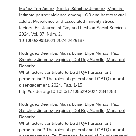
Muñoz Fernández, Noelia, Sánchez Jiménez, Virginia.:
Intimate partner violence among LGB and heterosexual
adults: Prevalence and associated minority stress
factors.
En: Journal of Gay and Lesbian Social Services
.
2024. Vol. 37. Núm. 2.
10.1080/29933021.2024.2426187
Rodríguez Dearriba, María Luisa, Elipe Muñoz, Paz,
Sánchez Jiménez, Virginia., Del Rey Alamillo, Maria del
Rosario:
What factors contribute to LGBTQ+ harassment
perpetration? The roles of general and LGBTQ+ moral
disengagement. 2024. Pag. 1-15.
http://dx.doi.org/10.1080/17405629.2024.2344253
Rodríguez Dearriba, María Luisa, Elipe Muñoz, Paz,
Sánchez Jiménez, Virginia., Del Rey Alamillo, Maria del
Rosario:
What factors contribute to LGBTQ+ harassment
perpetration? The roles of general and LGBTQ+ moral