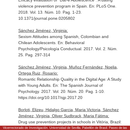
Efficacy evaluation of "Dat-e Adolescence": A dating
violence prevention program in Spain.
En: PLoS One
.
2018. Vol. 13. Núm. 10. Pag. 1-23.
10.1371/journal.pone.0205802
Sánchez Jiménez, Virginia:
Sexism Attitudes among Spanish, Colombian and
Chilean Adolescents.
En: Behavioral
Psychology/Psicología Conductual
. 2017. Vol. 2. Núm.
25. Pag. 297-314
Sánchez Jiménez, Virginia, Muñoz Fernández, Noelia,
Ortega Ruiz, Rosario:
Romantic Relationship Quality in the Digital Age: A Study
with Young Adults.
En: The Spanish Journal of
Psychology
. 2017. Vol. 20. Núm. 20. Pag. 1-10.
https://doi.org/10.1017/sjp.2017.20
Borloti, Elizeu, Hidalgo Garcia, Maria Victoria, Sánchez
Jiménez, Virginia, Oliver Sudbrack, Maria Fátima:
Drug use prevention projects in schools in Vitória, Brazil:
quality analysis and improvement proposals.
En:
Vicerrectorado de Investigación. Universidad de Sevilla. Pabellón de Brasil. Paseo de las