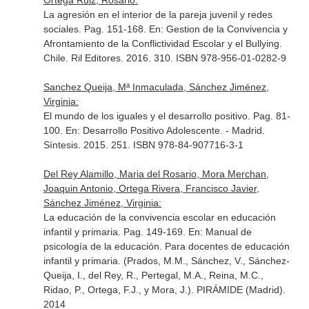
Ortega Ruiz, Rosario:
La agresión en el interior de la pareja juvenil y redes
sociales. Pag. 151-168.
En: Gestion de la Convivencia y
Afrontamiento de la Conflictividad Escolar y el Bullying
.
Chile. Ril Editores. 2016. 310. ISBN 978-956-01-0282-9
Sanchez Queija, Mª Inmaculada, Sánchez Jiménez,
Virginia:
El mundo de los iguales y el desarrollo positivo. Pag. 81-
100.
En: Desarrollo Positivo Adolescente
. - Madrid.
Síntesis. 2015. 251. ISBN 978-84-907716-3-1
Del Rey Alamillo, Maria del Rosario, Mora Merchan,
Joaquin Antonio, Ortega Rivera, Francisco Javier,
Sánchez Jiménez, Virginia:
La educación de la convivencia escolar en educación
infantil y primaria. Pag. 149-169.
En: Manual de
psicología de la educación. Para docentes de educación
infantil y primaria. (Prados, M.M., Sánchez, V., Sánchez-
Queija, I., del Rey, R., Pertegal, M.A., Reina, M.C.,
Ridao, P., Ortega, F.J., y Mora, J.)
. PIRÁMIDE (Madrid).
2014