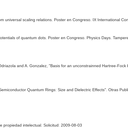
om universal scaling relations. Poster en Congreso. IX International C
l potentials of quantum dots. Poster en Congreso. Physics Days. Tamp
driazola and A. Gonzalez, "Basis for an unconstrainned Hartree-Fock 
Semiconductor Quantum Rings: Size and Dielectric Effects". Otras Pub
e propiedad intelectual. Solicitud: 2009-08-03