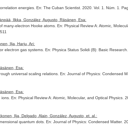
correlation energies.
En: The Cuban Scientist
. 2020. Vol. 1. Núm. 1. Pa
länpää, Ilkka, González, Augusto, Räsänen, Esa:
es of many-electron Hooke atoms.
En: Physical Review A: Atomic, Molecul
2511
n, Ilja, Harju, Ari:
for electron gas systems.
En: Physica Status Solidi (B): Basic Research
Räsänen, Esa:
rough universal scaling relations.
En: Journal of Physics: Condensed M
Räsänen, Esa:
c ions.
En: Physical Review A: Atomic, Molecular, and Optical Physics
. 
onen, Ilja, Delgado, Alain, González, Augusto, et. al.:
-dimensional quantum dots.
En: Journal of Physics: Condensed Matter
. 2