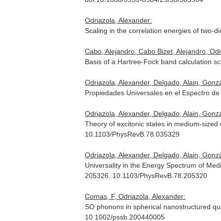
Odriazola, Alexander:
Scaling in the correlation energies of two-d
Cabo, Alejandro, Cabo Bizet, Alejandro, Od
Basis of a Hartree-Fock band calculation 
Odriazola, Alexander, Delgado, Alain, Gonz
Propiedades Universales en el Espectro d
Odriazola, Alexander, Delgado, Alain, Gonz
Theory of excitonic states in medium-size
10.1103/PhysRevB.78.035329
Odriazola, Alexander, Delgado, Alain, Gonz
Universality in the Energy Spectrum of M
205326. 10.1103/PhysRevB.78.205320
Comas, F, Odriazola, Alexander:
SO phonons in spherical nanostructured q
10.1002/pssb.200440005