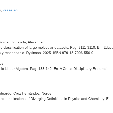
s,
véase aqui
Norge, Odriazola, Alexander:
d classification of large molecular datasets. Pag. 3111-3119.
En: Educa
a y responsable
. Dykinson. 2025. ISBN 979-13-7006-556-0
ge:
asic Linear Algebra. Pag. 133-142.
En: A Cross-Disciplinary Exploration
Eduardo, Cruz Hernández, Norge:
ch Implications of Diverging Definitions in Physics and Chemistry.
En: 