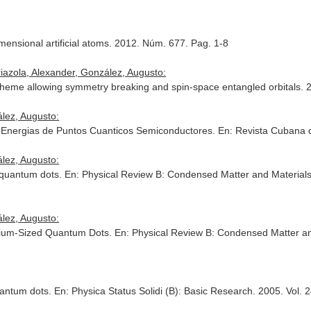
imensional artificial atoms. 2012. Núm. 677. Pag. 1-8
riazola, Alexander, González, Augusto:
scheme allowing symmetry breaking and spin-space entangled orbitals. 
ález, Augusto:
e Energias de Puntos Cuanticos Semiconductores.
En: Revista Cubana 
ález, Augusto:
d quantum dots.
En: Physical Review B: Condensed Matter and Materials
ález, Augusto:
edium-Sized Quantum Dots.
En: Physical Review B: Condensed Matter an
uantum dots.
En: Physica Status Solidi (B): Basic Research
. 2005. Vol.