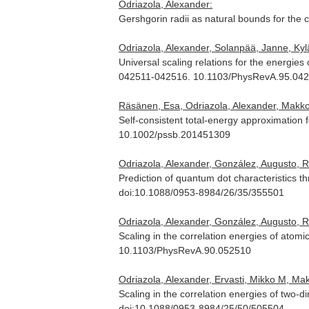
Odriazola, Alexander:
Gershgorin radii as natural bounds for the 
Odriazola, Alexander, Solanpää, Janne, Ky
Universal scaling relations for the energi
042511-042516. 10.1103/PhysRevA.95.04
Räsänen, Esa, Odriazola, Alexander, Makkone
Self-consistent total-energy approximation 
10.1002/pssb.201451309
Odriazola, Alexander, González, Augusto, 
Prediction of quantum dot characteristics th
doi:10.1088/0953-8984/26/35/355501
Odriazola, Alexander, González, Augusto, 
Scaling in the correlation energies of atomi
10.1103/PhysRevA.90.052510
Odriazola, Alexander, Ervasti, Mikko M, Makk
Scaling in the correlation energies of two
doi:10.1088/0953-8984/25/50/505504