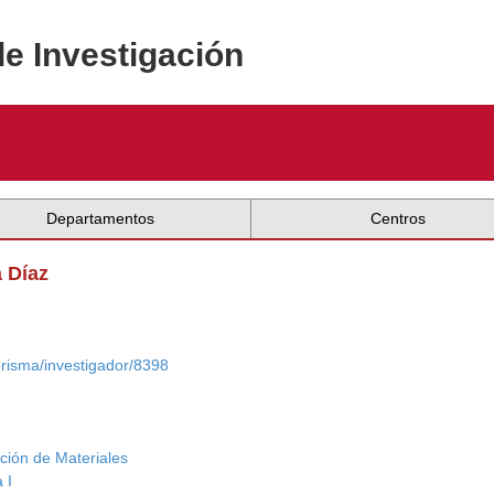
de Investigación
Departamentos
Centros
a Díaz
/prisma/investigador/8398
ación de Materiales
 I