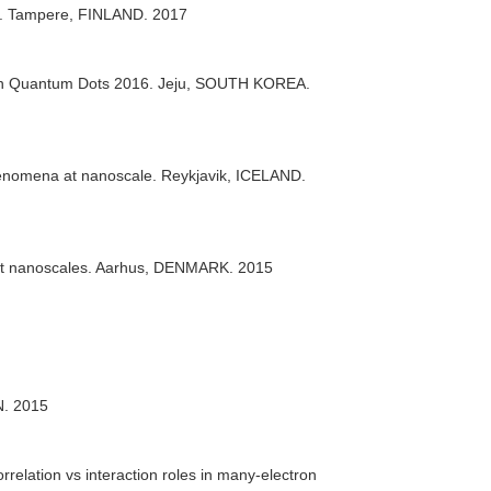
ng. Tampere, FINLAND. 2017
ce on Quantum Dots 2016. Jeju, SOUTH KOREA.
phenomena at nanoscale. Reykjavik, ICELAND.
a at nanoscales. Aarhus, DENMARK. 2015
N. 2015
rrelation vs interaction roles in many-electron