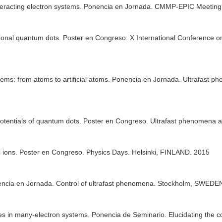
tereracting electron systems. Ponencia en Jornada. CMMP-EPIC Meeti
ensional quantum dots. Poster en Congreso. X International Conferen
ems: from atoms to artificial atoms. Ponencia en Jornada. Ultrafast 
al potentials of quantum dots. Poster en Congreso. Ultrafast phenomen
ic ions. Poster en Congreso. Physics Days. Helsinki, FINLAND. 2015
onencia en Jornada. Control of ultrafast phenomena. Stockholm, SWEDE
oles in many-electron systems. Ponencia de Seminario. Elucidating the co