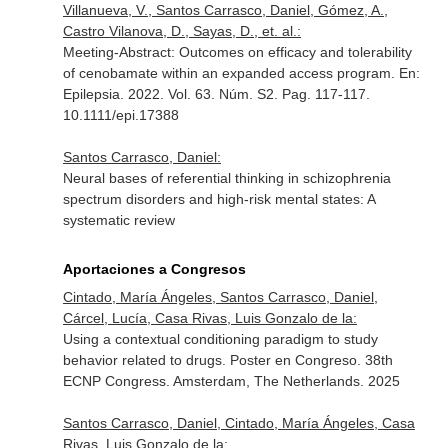
Villanueva, V., Santos Carrasco, Daniel, Gómez, A.,
Castro Vilanova, D., Sayas, D., et. al.:
Meeting-Abstract: Outcomes on efficacy and tolerability
of cenobamate within an expanded access program.
En:
Epilepsia
. 2022. Vol. 63. Núm. S2. Pag. 117-117.
10.1111/epi.17388
Santos Carrasco, Daniel:
Neural bases of referential thinking in schizophrenia
spectrum disorders and high-risk mental states: A
systematic review
Aportaciones a Congresos
Cintado, María Ángeles, Santos Carrasco, Daniel,
Cárcel, Lucía, Casa Rivas, Luis Gonzalo de la:
Using a contextual conditioning paradigm to study
behavior related to drugs. Poster en Congreso. 38th
ECNP Congress. Amsterdam, The Netherlands. 2025
Santos Carrasco, Daniel, Cintado, María Ángeles, Casa
Rivas, Luis Gonzalo de la: