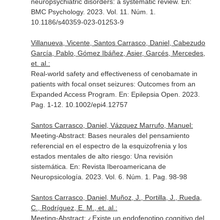
neuropsychiatric disorders: a systematic review.
En:
BMC Psychology
. 2023. Vol. 11. Núm. 1.
10.1186/s40359-023-01253-9
Villanueva, Vicente, Santos Carrasco, Daniel, Cabezudo
García, Pablo, Gómez Ibáñez, Asier, Garcés, Mercedes,
et. al.:
Real-world safety and effectiveness of cenobamate in
patients with focal onset seizures: Outcomes from an
Expanded Access Program.
En: Epilepsia Open
. 2023.
Pag. 1-12. 10.1002/epi4.12757
Santos Carrasco, Daniel, Vázquez Marrufo, Manuel:
Meeting-Abstract: Bases neurales del pensamiento
referencial en el espectro de la esquizofrenia y los
estados mentales de alto riesgo: Una revisión
sistemática.
En: Revista Iberoamericana de
Neuropsicología
. 2023. Vol. 6. Núm. 1. Pag. 98-98
Santos Carrasco, Daniel, Muñoz, J., Portilla, J., Rueda,
C., Rodríguez, E. M., et. al.:
Meeting-Abstract: ¿Existe un endofenotipo cognitivo del