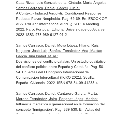
Casa Rivas, Luis Gonzalo de la, Cintado, María Ángeles,
Santos Carrasco, Daniel, Cárcel, Lucía:
A Context - Induced Anxiolytic Conditioned Response
Reduces Flavor Neophobia. Pag. 69-69.
En: EBOOK OF
ABSTRACTS: International APPE ¿ SEPEX Meeting
2022
. Faro, Portugal. Editorial Universidade do Algarve.
2022. ISBN 978-989-9127-01-2
Santos Carrasco, Daniel, Moya López, Hilario, Ruiz
Noguero, José Luis, Benítez Fernández, Ana, Macías
García, Ana Isabel, et. al.:
Dos visiones del conflicto catalán: Un estudio cualitativo
del conflicto político entre España y Cataluña. Pag. 50-
54.
En: Actas del I Congreso Internacional de
Comunicación Intercultural (IKIKO 2021)
. Sevilla,
España. Civiencia. 2022. ISBN 978-84-09-41233-4
Santos Carrasco, Daniel, Cantarero García, Marta,
Moreno Fernández, Jairo, Perignat López, Marina:
Influencia mediática y generacional en la formación del
concepto "Inmigración". Pag. 539-539.
En: Actas del