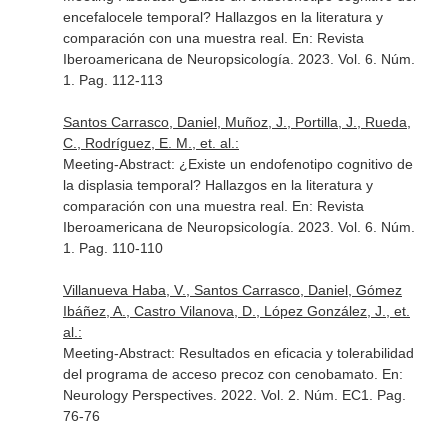
encefalocele temporal? Hallazgos en la literatura y
comparación con una muestra real.
En: Revista
Iberoamericana de Neuropsicología
. 2023. Vol. 6. Núm.
1. Pag. 112-113
Santos Carrasco, Daniel, Muñoz, J., Portilla, J., Rueda,
C., Rodríguez, E. M., et. al.:
Meeting-Abstract: ¿Existe un endofenotipo cognitivo de
la displasia temporal? Hallazgos en la literatura y
comparación con una muestra real.
En: Revista
Iberoamericana de Neuropsicología
. 2023. Vol. 6. Núm.
1. Pag. 110-110
Villanueva Haba, V., Santos Carrasco, Daniel, Gómez
Ibáñez, A., Castro Vilanova, D., López González, J., et.
al.:
Meeting-Abstract: Resultados en eficacia y tolerabilidad
del programa de acceso precoz con cenobamato.
En:
Neurology Perspectives
. 2022. Vol. 2. Núm. EC1. Pag.
76-76