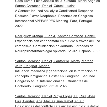
Casa Rivas, Luis Gonzalo de la, Cintado, María Ángeles,
Santos Carrasco, Daniel, Cárcel, Lucía:
A Context-Induced Anxiolytic Conditioned Response
Reduces Flavor Neophobia. Ponencia en Congreso.
International APPE/SEPEX Meeting. Faro, Portugal.
2022
Rodríguez Uranga, Juan J., Santos Carrasco, Daniel:
Experiencia con cenobamato en el CNA a través del uso
compasivo. Comunicación en Jornada. Jornadas de
Neuropsicofarmacología Aplicada. Sevilla, España. 2022
Santos Carrasco, Daniel, Cantarero, Marta, Moreno,
Jairo, Perignat, Marina:
Influencia mediática y generacional en la formación del
concepto inmigración. Poster en Congreso. Segundo
Congreso Anual Internacional de Estudiantes de
Doctorado. Congreso Virtual. 2022
Santos Carrasco, Daniel, Moya López, H., Ruiz, José
Luis, Benítez, Ana, Macías, Ana Isabel, et. al.:
Dos visiones del conflicto catalán: Un estudio cualitativo