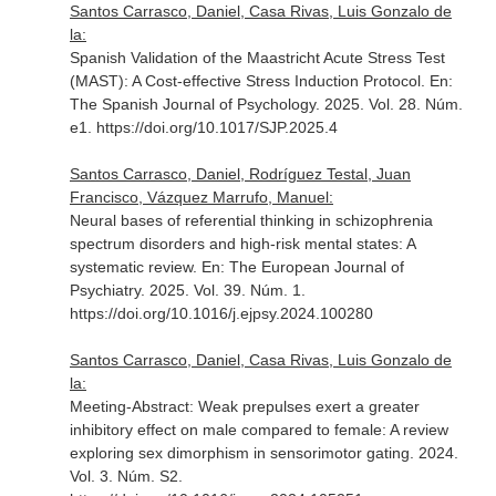
Santos Carrasco, Daniel, Casa Rivas, Luis Gonzalo de
la:
Spanish Validation of the Maastricht Acute Stress Test
(MAST): A Cost-effective Stress Induction Protocol.
En:
The Spanish Journal of Psychology
. 2025. Vol. 28. Núm.
e1. https://doi.org/10.1017/SJP.2025.4
Santos Carrasco, Daniel, Rodríguez Testal, Juan
Francisco, Vázquez Marrufo, Manuel:
Neural bases of referential thinking in schizophrenia
spectrum disorders and high-risk mental states: A
systematic review.
En: The European Journal of
Psychiatry
. 2025. Vol. 39. Núm. 1.
https://doi.org/10.1016/j.ejpsy.2024.100280
Santos Carrasco, Daniel, Casa Rivas, Luis Gonzalo de
la:
Meeting-Abstract: Weak prepulses exert a greater
inhibitory effect on male compared to female: A review
exploring sex dimorphism in sensorimotor gating. 2024.
Vol. 3. Núm. S2.