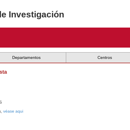
de Investigación
Departamentos
Centros
sta
S
s,
véase aqui