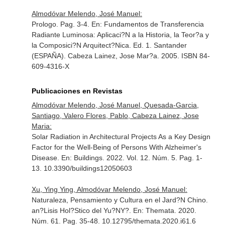
Almodóvar Melendo, José Manuel:
Prologo. Pag. 3-4.
En: Fundamentos de Transferencia
Radiante Luminosa: Aplicaci?N a la Historia, la Teor?a y
la Composici?N Arquitect?Nica
. Ed. 1. Santander
(ESPAÑA). Cabeza Lainez, Jose Mar?a. 2005. ISBN 84-
609-4316-X
Publicaciones en Revistas
Almodóvar Melendo, José Manuel, Quesada-Garcia,
Santiago, Valero Flores, Pablo, Cabeza Lainez, Jose
Maria:
Solar Radiation in Architectural Projects As a Key Design
Factor for the Well-Being of Persons With Alzheimer's
Disease.
En: Buildings
. 2022. Vol. 12. Núm. 5. Pag. 1-
13. 10.3390/buildings12050603
Xu, Ying Ying, Almodóvar Melendo, José Manuel:
Naturaleza, Pensamiento y Cultura en el Jard?N Chino.
an?Lisis Hol?Stico del Yu?NY?.
En: Themata
. 2020.
Núm. 61. Pag. 35-48. 10.12795/themata.2020.i61.6