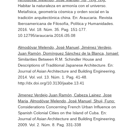
Habitar la naturaleza en armonía con el universo.
Metafísica, geometría cósmica y orden social en la
tradición arquitectónica china.
En: Araucaria. Revista
Iberoamericana de Filosofía, Política y Humanidades
.
2016. Vol. 18. Núm. 35. Pag. 151-177.
10.12795/araucaria.2016.i35.08
Almodóvar Melendo, José Manuel, Jiménez Verdejo,
Juan Ramón, Domínguez Sánchez de la Blanca, Ismael:
Similarities Between R.M. Schindler House and
Descriptions of Traditional Japanese Architecture.
En:
Journal of Asian Architecture and Building Engineering
.
2014. Vol. vol. 13. Núm. 1. Pag. 41-48.
http://dx.doi.org/10.3130/jaabe.13.41
Jimenez Verdejo,Juan Ramón, Cabeza Lainez, Jose
Maria, Almodóvar Melendo, José Manuel, Shuji, Funo:
Considerations Concerning French Urban Influence on
Spanish Colonial Cities on the Island of Cuba.
En:
Journal of Asian Architecture and Building Engineering
.
2009. Vol. 2. Núm. 8. Pag. 331-338