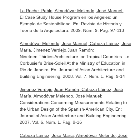
La Roche, Pablo, Almodóvar Melendo, José Manuel:
El Case Study House Program en los Angeles: un
Ejemplo de Sostenibilidad.
En: Revista de Historia y
Teoría de la Arquitectura
. 2009. Núm. 9. Pag. 97-113
Almodóvar Melendo, José Manuel, Cabeza Lainez, Jose
Maria, Jimenez Verdejo,Juan Ramón:
Nineteen Thirties Architecture for Tropical Countries: Le
Corbusier's Brise-Soleil At the Ministry of Education in
Rio de Janeiro.
En: Journal of Asian Architecture and
Building Engineering
. 2008. Vol. 7. Núm. 1. Pag. 9-14
Jimenez Verdejo,Juan Ramón, Cabeza Láinez, José
María, Almodóvar Melendo, José Manuel:
Considerations Concerning Measurements Relating to
the Urban Design of the Spanish-American City.
En:
Journal of Asian Architecture and Building Engineering
.
2007. Vol. 6. Núm. 1. Pag. 9-16
Cabeza Lainez, Jose Maria, Almodóvar Melendo, José