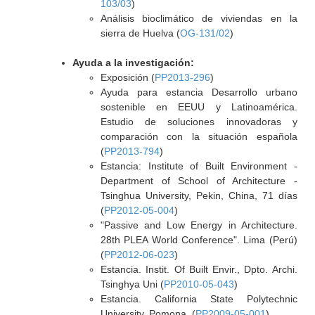
103/03
)
Análisis bioclimático de viviendas en la
sierra de Huelva (
OG-131/02
)
Ayuda a la investigación:
Exposición (
PP2013-296
)
Ayuda para estancia Desarrollo urbano
sostenible en EEUU y Latinoamérica.
Estudio de soluciones innovadoras y
comparación con la situación española
(
PP2013-794
)
Estancia: Institute of Built Environment -
Department of School of Architecture -
Tsinghua University, Pekin, China, 71 días
(
PP2012-05-004
)
"Passive and Low Energy in Architecture.
28th PLEA World Conference". Lima (Perú)
(
PP2012-06-023
)
Estancia. Instit. Of Built Envir., Dpto. Archi.
Tsinghya Uni (
PP2010-05-043
)
Estancia. California State Polytechnic
University, Pomona. (
PP2009-05-001
)