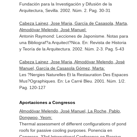
Fundación para la Investigación y Difusión de la
Arquitectura, Sevilla
. 2002. Núm. 2. Pag. 30-31
Cabeza Lainez, Jose Maria, García de Casasola, Marta,
Almodóvar Melendo, José Manuel:
Antonin Raymond: Lecciones de Japonisme. Notas para
una Bibliograf?a Arquitect?Nica.
En: Revista de Historia
y Teoría de la Arquitectura
. 2002. Núm. 2-3. Pag. 5-43
Cabeza Lainez, Jose Maria, Almodóvar Melendo, José
Manuel, García de Casasola Gómez, Marta:
Les ?Nergies Naturelles Et la Restauration Des Espaces
Mus?Ographiques.
En: Le Carré Bleu
. 2001. Núm. 1/2.
Pag. 120-127
Aportaciones a Congresos
Almodóvar Melendo, José Manuel, La Roche, Pablo,
Dongwoo, Yeom:
Thermal assessment of different configurations of pond
roofs for passive cooling purposes. Ponencia en
Congreso. 33rd International Conference on Passive