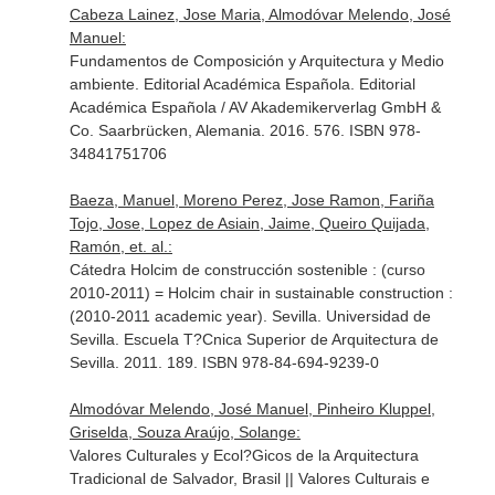
Cabeza Lainez, Jose Maria, Almodóvar Melendo, José
Manuel:
Fundamentos de Composición y Arquitectura y Medio
ambiente. Editorial Académica Española. Editorial
Académica Española / AV Akademikerverlag GmbH &
Co. Saarbrücken, Alemania. 2016. 576. ISBN 978-
34841751706
Baeza, Manuel, Moreno Perez, Jose Ramon, Fariña
Tojo, Jose, Lopez de Asiain, Jaime, Queiro Quijada,
Ramón, et. al.:
Cátedra Holcim de construcción sostenible : (curso
2010-2011) = Holcim chair in sustainable construction :
(2010-2011 academic year). Sevilla. Universidad de
Sevilla. Escuela T?Cnica Superior de Arquitectura de
Sevilla. 2011. 189. ISBN 978-84-694-9239-0
Almodóvar Melendo, José Manuel, Pinheiro Kluppel,
Griselda, Souza Araújo, Solange:
Valores Culturales y Ecol?Gicos de la Arquitectura
Tradicional de Salvador, Brasil || Valores Culturais e