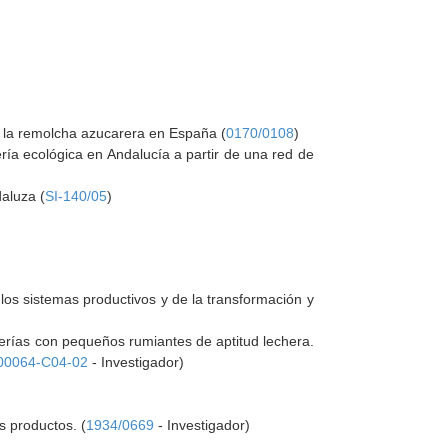
de la remolcha azucarera en España (
0170/0108
)
ría ecológica en Andalucía a partir de una red de
daluza (
SI-140/05
)
 los sistemas productivos y de la transformación y
derías con pequeños rumiantes de aptitud lechera.
00064-C04-02
- Investigador)
s productos. (
1934/0669
- Investigador)