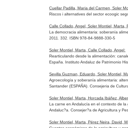
Cuellar Padilla, Maria del Carmen, Soler Mo
Riscos i alternatives del sector ecoogic s
Calle Collado, Angel, Soler Montiel, Marta,
La democracia alimentaria: soberanía alim
2011. 332. ISBN 978-84-9888-330-5
Soler Montiel, Marta, Calle Collado, Angel:
Rearticulando desde la alimentación: canal
España. Instituto Andaluz de Patrimonio H
Sevilla Guzman, Eduardo, Soler Montiel, Ma
Agroecología y soberanía alimentaria: alter
Santander (ESPAÑA). Consejeria de Cultur
Soler Montiel, Marta, Horcada Ibáñez, Alber
La carne en Andalucía en el contexto de la
Andaluc?a
. Consejer?a de Agricultura y P
Soler Montiel, Marta, Pérez Neira, David, M