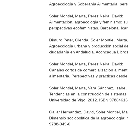
Agroecología y Soberanía Alimentaria: pers
Soler Montiel, Marta, Pérez Neira, David:
Alimentación, agroecología y feminismo: su
perspectivas ecofeministas
. Barcelona. Ic
Dimuro Peter, Glenda, Soler Montiel, Marta
Agroecología urbana y producción social de
ciudadanía en Andalucía
. Aconcagua Libro
Soler Montiel, Marta, Pérez Neira, David:
Canales cortos de comercialización aliment
alimentaria. Perspectivas y prácticas desde 
Soler Montiel, Marta, Vara Sánchez, Isabel
Tendencias en la construcción de sistemas
Universidad de Vigo. 2012. ISBN 9788461
Gallar Hernandez, David, Soler Montiel, Mar
Dimensió sociopolítica de la agroecología: 
9788-949-0