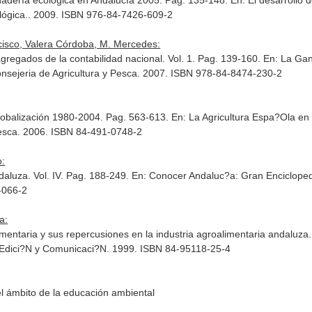
nadería ecológica en Andalucía 2005. Pag. 135-148.
En: El desarrollo 
lógica.
. 2009. ISBN 976-84-7426-609-2
cisco, Valera Córdoba, M. Mercedes:
agregados de la contabilidad nacional. Vol. 1. Pag. 139-160.
En: La Gan
onsejeria de Agricultura y Pesca. 2007. ISBN 978-84-8474-230-2
a globalización 1980-2004. Pag. 563-613.
En: La Agricultura Espa?Ola en 
 Pesca. 2006. ISBN 84-491-0748-2
o:
daluza. Vol. IV. Pag. 188-249.
En: Conocer Andaluc?a: Gran Enciclopedi
-066-2
a:
imentaria y sus repercusiones en la industria agroalimentaria andaluz
Edici?N y Comunicaci?N. 1999. ISBN 84-95118-25-4
el ámbito de la educación ambiental