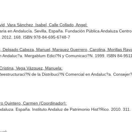
id, Vara Sánchez, Isabel, Calle Collado, Angel:
aria en Andalucía. Sevilla, España. Fundación Pública Andaluza Centro
a. 2012. 168. ISBN 978-84-695-6748-7
, Delgado Cabeza, Manuel, Marquez Guerrero, Carolina, Morillas Raya, 
a en Andaluc?a. Mergablum Edici?N y Comunicaci?N. 1999. ISBN 84-951
Cristina, Vega Vázquez, Manuela:
Reestructuraci?N de la Distribuci?N Comercial en Andaluc?a. Consejer?
ero Quintero, Carmen (Coordinador):
andaluza. España. Instituto Andaluz de Patrimonio Hist?Rico. 2010. 31