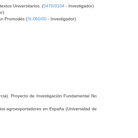
xtos Universitarios. (
0476/0104
- Investigador)
or)
four-Promodès (
SI-060/00
- Investigador)
rcia). Proyecto de Investigación Fundamental No
orios agroexportadores en España (Universidad de