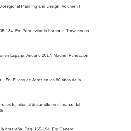
Bioregional Planning and Design: Volumen I
 105-134.
En: Para evitar la barbarie. Trayectorias
liar en España. Anuario 2017
. Madrid. Fundación
01.
En: El vino de Jerez en los 80 años de la
re los li¿mites al desarrollo en el marco del
85
ía brasileña. Pag. 165-194.
En: Género,