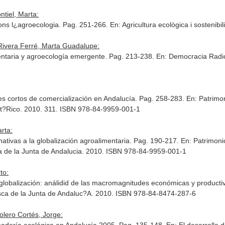
ntiel, Marta:
egons l¿agroecologia. Pag. 251-266.
En: Agricultura ecològica i sostenibili
 Rivera Ferré, Marta Guadalupe:
entaria y agroecología emergente. Pag. 213-238.
En: Democracia Radica
es cortos de comercialización en Andalucía. Pag. 258-283.
En: Patrimo
ist?Rico. 2010. 311. ISBN 978-84-9959-001-1
rta:
nativas a la globalización agroalimentaria. Pag. 190-217.
En: Patrimoni
a de la Junta de Andalucia. 2010. ISBN 978-84-9959-001-1
to:
 globalización: análidid de las macromagnitudes económicas y producti
esca de la Junta de Andaluc?A. 2010. ISBN 978-84-8474-287-6
olero Cortés, Jorge: