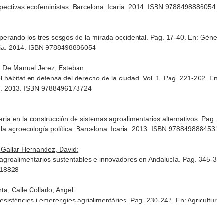
pectivas ecofeministas
. Barcelona. Icaria. 2014. ISBN 9788498886054
perando los tres sesgos de la mirada occidental. Pag. 17-40.
En: Géner
aria. 2014. ISBN 9788498886054
, De Manuel Jerez, Esteban:
l hábitat en defensa del derecho de la ciudad. Vol. 1. Pag. 221-262.
En
s. 2013. ISBN 9788496178724
aria en la construcción de sistemas agroalimentarios alternativos. Pag
la agroecología política
. Barcelona. Icaria. 2013. ISBN 978849888453
, Gallar Hernandez, David:
 agroalimentarios sustentables e innovadores en Andalucía. Pag. 345-
618828
ta, Calle Collado, Angel:
resistències i emerengies agrialimentàries. Pag. 230-247.
En: Agricultur