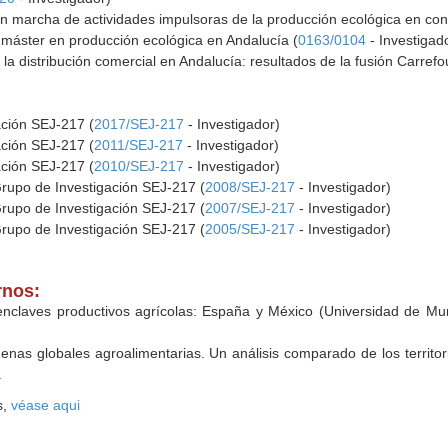
n marcha de actividades impulsoras de la producción ecológica en conte
 máster en producción ecológica en Andalucía (
0163/0104
- Investigad
e la distribución comercial en Andalucía: resultados de la fusión Carre
ación SEJ-217 (
2017/SEJ-217
- Investigador)
ación SEJ-217 (
2011/SEJ-217
- Investigador)
ación SEJ-217 (
2010/SEJ-217
- Investigador)
Grupo de Investigación SEJ-217 (
2008/SEJ-217
- Investigador)
Grupo de Investigación SEJ-217 (
2007/SEJ-217
- Investigador)
Grupo de Investigación SEJ-217 (
2005/SEJ-217
- Investigador)
rnos:
 enclaves productivos agrícolas: España y México (Universidad de Mu
enas globales agroalimentarias. Un análisis comparado de los territ
a
s,
véase aqui