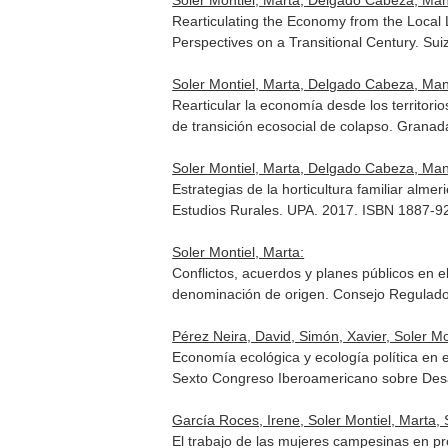
Soler Montiel, Marta, Delgado Cabeza, Man
Rearticulating the Economy from the Local 
Perspectives on a Transitional Century
. Su
Soler Montiel, Marta, Delgado Cabeza, Man
Rearticular la economía desde los territori
de transición ecosocial de colapso
. Granad
Soler Montiel, Marta, Delgado Cabeza, Manu
Estrategias de la horticultura familiar almer
Estudios Rurales. UPA. 2017. ISBN 1887-9
Soler Montiel, Marta:
Conflictos, acuerdos y planes públicos en e
denominación de origen
. Consejo Regulado
Pérez Neira, David, Simón, Xavier, Soler Mo
Economía ecológica y ecología política en 
Sexto Congreso Iberoamericano sobre Desa
García Roces, Irene, Soler Montiel, Marta,
El trabajo de las mujeres campesinas en p