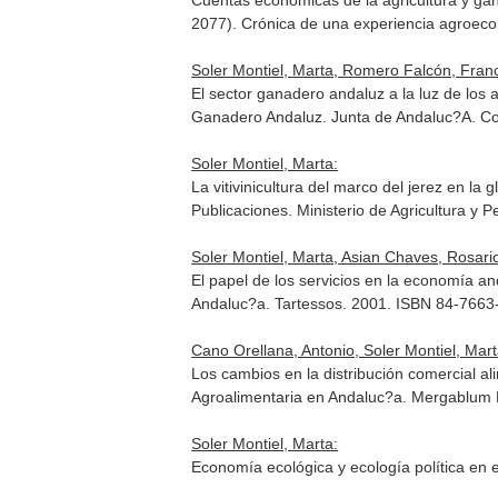
Cuentas económicas de la agricultura y ga
2077). Crónica de una experiencia agroeco
Soler Montiel, Marta, Romero Falcón, Fran
El sector ganadero andaluz a la luz de los 
Ganadero Andaluz
. Junta de Andaluc?A. C
Soler Montiel, Marta:
La vitivinicultura del marco del jerez en l
Publicaciones. Ministerio de Agricultura y
Soler Montiel, Marta, Asian Chaves, Rosari
El papel de los servicios en la economía an
Andaluc?a
. Tartessos. 2001. ISBN 84-7663
Cano Orellana, Antonio, Soler Montiel, Mart
Los cambios en la distribución comercial al
Agroalimentaria en Andaluc?a
. Mergablum 
Soler Montiel, Marta:
Economía ecológica y ecología política en 