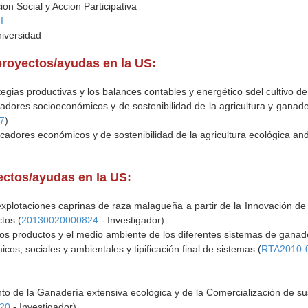
on Social y Accion Participativa
I
niversidad
proyectos/ayudas en la US:
ategias productivas y los balances contables y energético sdel cultivo 
adores socioeconómicos y de sostenibilidad de la agricultura y ganade
07
)
cadores económicos y de sostenibilidad de la agricultura ecológica an
yectos/ayudas en la US:
 explotaciones caprinas de raza malagueña a partir de la Innovación de
tos (
20130020000824
- Investigador)
 los productos y el medio ambiente de los diferentes sistemas de gana
os, sociales y ambientales y tipificación final de sistemas (
RTA2010-
o de la Ganadería extensiva ecológica y de la Comercialización de su
120
- Investigador)