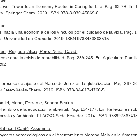
uel:
Level: Towards an Economy Rooted in Caring for Life. Pag. 63-79.
En: 
iza. Springer Cham. 2020. ISBN 978-3-030-45869-0
uel:
os: hacia una economía de los vínculos por el cuidado de la vida. Pag.
a. Universidad de Granada. 2019. ISBN 9788433863515
el, Reigada, Alicia, Pérez Neira, David:
iense ante la crisis de rentabilidad. Pag. 239-245.
En: Agricultura Fami
292
l proceso de ajuste del Marco de Jerez en la globalización. Pag. 287-3
r Jerez-Xérès-Sherry. 2016. ISBN 978-84-617-4766-5.
ntiel, Marta, Ferrante, Sandra Bettina:
el ámbito de la educación ambiental. Pag. 154-177.
En: Reflexiones sob
rrollo y Ambiente
. FLACSO-Sede Ecuador. 2014. ISBN 97899786741
 Sabuco I Cantó, Assumpta:
royectos agroecológicos en el Asentamiento Moreno Maia en la Amazon