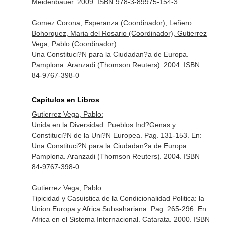
Meidenbauer. 2009. ISBN 978-3-89975-154-3
Gomez Corona, Esperanza (Coordinador), Leñero
Bohorquez, Maria del Rosario (Coordinador), Gutierrez
Vega, Pablo (Coordinador):
Una Constituci?N para la Ciudadan?a de Europa.
Pamplona. Aranzadi (Thomson Reuters). 2004. ISBN
84-9767-398-0
Capítulos en Libros
Gutierrez Vega, Pablo:
Unida en la Diversidad. Pueblos Ind?Genas y
Constituci?N de la Uni?N Europea. Pag. 131-153.
En:
Una Constituci?N para la Ciudadan?a de Europa
.
Pamplona. Aranzadi (Thomson Reuters). 2004. ISBN
84-9767-398-0
Gutierrez Vega, Pablo:
Tipicidad y Casuistica de la Condicionalidad Politica: la
Union Europa y Africa Subsahariana. Pag. 265-296.
En:
Africa en el Sistema Internacional
. Catarata. 2000. ISBN