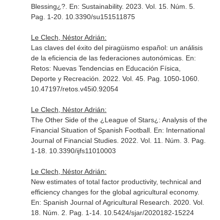
Blessing¿?.
En: Sustainability
. 2023. Vol. 15. Núm. 5.
Pag. 1-20. 10.3390/su151511875
Le Clech, Néstor Adrián:
Las claves del éxito del piragüismo español: un análisis
de la eficiencia de las federaciones autonómicas.
En:
Retos: Nuevas Tendencias en Educación Física,
Deporte y Recreación
. 2022. Vol. 45. Pag. 1050-1060.
10.47197/retos.v45i0.92054
Le Clech, Néstor Adrián:
The Other Side of the ¿League of Stars¿: Analysis of the
Financial Situation of Spanish Football.
En: International
Journal of Financial Studies
. 2022. Vol. 11. Núm. 3. Pag.
1-18. 10.3390/ijfs11010003
Le Clech, Néstor Adrián:
New estimates of total factor productivity, technical and
efficiency changes for the global agricultural economy.
En: Spanish Journal of Agricultural Research
. 2020. Vol.
18. Núm. 2. Pag. 1-14. 10.5424/sjar/2020182-15224