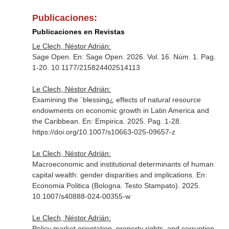
Publicaciones:
Publicaciones en Revistas
Le Clech, Néstor Adrián:
Sage Open.
En: Sage Open
. 2026. Vol. 16. Núm. 1. Pag.
1-20. 10.1177/215824402514113
Le Clech, Néstor Adrián:
Examining the `blessing¿ effects of natural resource
endowments on economic growth in Latin America and
the Caribbean.
En: Empirica
. 2025. Pag. 1-28.
https://doi.org/10.1007/s10663-025-09657-z
Le Clech, Néstor Adrián:
Macroeconomic and institutional determinants of human
capital wealth: gender disparities and implications.
En:
Economia Politica (Bologna. Testo Stampato)
. 2025.
10.1007/s40888-024-00355-w
Le Clech, Néstor Adrián:
Policy market orientation, property rights, and corruption