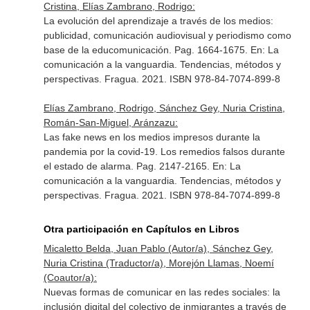
Cristina, Elías Zambrano, Rodrigo:
La evolución del aprendizaje a través de los medios:
publicidad, comunicación audiovisual y periodismo como
base de la educomunicación. Pag. 1664-1675.
En: La
comunicación a la vanguardia. Tendencias, métodos y
perspectivas
. Fragua. 2021. ISBN 978-84-7074-899-8
Elías Zambrano, Rodrigo, Sánchez Gey, Nuria Cristina,
Román-San-Miguel, Aránzazu:
Las fake news en los medios impresos durante la
pandemia por la covid-19. Los remedios falsos durante
el estado de alarma. Pag. 2147-2165.
En: La
comunicación a la vanguardia. Tendencias, métodos y
perspectivas
. Fragua. 2021. ISBN 978-84-7074-899-8
Otra participación en Capítulos en Libros
Micaletto Belda, Juan Pablo (Autor/a), Sánchez Gey,
Nuria Cristina (Traductor/a), Morejón Llamas, Noemí
(Coautor/a):
Nuevas formas de comunicar en las redes sociales: la
inclusión digital del colectivo de inmigrantes a través de