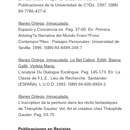
Publicaciones de la Universidad de C?Diz. 1997. ISBN
84-7786-427-6
Illanes Ortega, Inmaculada:
Espacio y Conciencia en. Pag. 37-60.
En: Primera
Antolog?a Narrativa del Mundo Franc?Fono
Contempor?Neo : Paisajes Personales
. Universidad de
Sevilla. 1996. ISBN 84-8499-249-7
Illanes Ortega, Inmaculada, Le Bel Cabos, Edith, Baena
Gallé, Violeta Maria:
L'analyse Du Dialogue Exolingue. Pag. 145-173.
En: La
Classe de F.L.E., Lieu de Recherche
. Santander
(ESPAÑA). L.U.O.D. 1993. ISBN 84-600-8959-2
Illanes Ortega, Inmaculada:
L'inscription de la peinture dans les récits fantastiques
de Théophile Gautier. Vol. Art et création chez Théophile
Gautier. Pag. 53-75
Publicaciones en Revistas