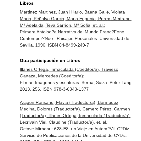
Libros
Martinez Martinez, Juan Hilario, Baena Gallé, Violeta
Maria, Peñalva Garcia, Maria Eugenia, Porras Medrano,
Mª Adelaida, Teva Sarrion, Mª Sofia, et. al.:
Primera Antolog?a Narrativa del Mundo Franc?Fono
Contempor?Neo : Paisajes Personales. Universidad de
Sevilla. 1996. ISBN 84-8499-249-7
Otra participación en Libros
Illanes Ortega, Inmaculada (Coeditor/a), Travieso
Ganaza, Mercedes (Coeditor/a):
El mar. Imágenes y escrituras. Berna, Suiza. Peter Lang.
2013. 256. ISBN 978-3-0343-1377
Aragón Ronsano, Flavia (Traductor/a), Bermúdez
Medina, Dolores (Traductor/a), Camero Pérez, Carmen
(Traductor/a), Illanes Ortega, Inmaculada (Traductor/a),
Lecrivain Viel, Claudine (Traductor/a), et. al.:
Octave Mirbeau: 628-E8. un Viaje en Autom?Vil. C?Diz.
Servicio de Publicaciones de la Universidad de C?Diz.