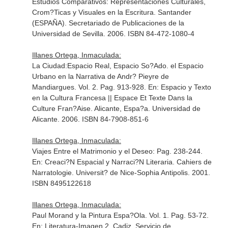
Estudios Comparativos: Representaciones Culturales,
Crom?Ticas y Visuales en la Escritura
. Santander
(ESPAÑA). Secretariado de Publicaciones de la
Universidad de Sevilla. 2006. ISBN 84-472-1080-4
Illanes Ortega, Inmaculada:
La Ciudad:Espacio Real, Espacio So?Ado. el Espacio
Urbano en la Narrativa de Andr? Pieyre de
Mandiargues. Vol. 2. Pag. 913-928.
En: Espacio y Texto
en la Cultura Francesa || Espace Et Texte Dans la
Culture Fran?Aise
. Alicante, Espa?a. Universidad de
Alicante. 2006. ISBN 84-7908-851-6
Illanes Ortega, Inmaculada:
Viajes Entre el Matrimonio y el Deseo: Pag. 238-244.
En: Creaci?N Espacial y Narraci?N Literaria
. Cahiers de
Narratologie. Universit? de Nice-Sophia Antipolis. 2001.
ISBN 8495122618
Illanes Ortega, Inmaculada:
Paul Morand y la Pintura Espa?Ola. Vol. 1. Pag. 53-72.
En: Literatura-Imagen 2
. Cadiz. Servicio de