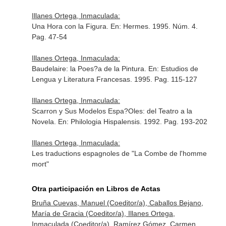
Illanes Ortega, Inmaculada:
Una Hora con la Figura.
En: Hermes
. 1995. Núm. 4.
Pag. 47-54
Illanes Ortega, Inmaculada:
Baudelaire: la Poes?a de la Pintura.
En: Estudios de
Lengua y Literatura Francesas
. 1995. Pag. 115-127
Illanes Ortega, Inmaculada:
Scarron y Sus Modelos Espa?Oles: del Teatro a la
Novela.
En: Philologia Hispalensis
. 1992. Pag. 193-202
Illanes Ortega, Inmaculada:
Les traductions espagnoles de "La Combe de l'homme
mort"
Otra participación en Libros de Actas
Bruña Cuevas, Manuel (Coeditor/a), Caballos Bejano,
María de Gracia (Coeditor/a), Illanes Ortega,
Inmaculada (Coeditor/a), Ramírez Gómez, Carmen