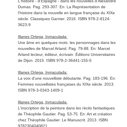
L'histoire - d'Espagne - dans les nouvelles d'Alexandre
Dumas. Pag. 293-307.
En: La Représentation de
l'histoire dans la nouvelle en langue française du XIXe
siècle
. Classiques Garnier. 2016. ISBN 978-2-8124-
3623-9
Illanes Ortega, Inmaculada:
Une âme en quelques mots: les personnages dans les
nouvelles de Marcel Arland. Pag. 79-88.
En: Marcel
Arland lecteur, éditeur, écrivain
. Éditions Universitaires
de Dijon. 2015. ISBN 978-2-36441-155-5
Illanes Ortega, Inmaculada:
La voix d'une nouvelliste débutante. Pag. 183-196.
En:
Femmes nouvellistes françaises du XIXe siècle
. 2013.
ISBN 978-3-0343-1409-1
Illanes Ortega, Inmaculada:
L'inscription de la peinture dans les récits fantastiques
de Théophile Gautier. Pag. 53-75.
En: Art et création
chez Théophile Gautier
. Le Manuscrit. 2013. ISBN
9782304040821