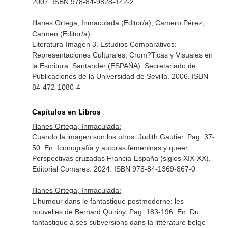
2007. ISBN 978-84-9828-142-2
Illanes Ortega, Inmaculada (Editor/a), Camero Pérez,
Carmen (Editor/a):
Literatura-Imagen 3. Estudios Comparativos:
Representaciones Culturales, Crom?Ticas y Visuales en
la Escritura. Santander (ESPAÑA). Secretariado de
Publicaciones de la Universidad de Sevilla. 2006. ISBN
84-472-1080-4
Capítulos en Libros
Illanes Ortega, Inmaculada:
Cuando la imagen son los otros: Judith Gautier. Pag. 37-
50.
En: Iconografía y autoras femeninas y queer.
Perspectivas cruzadas Francia-España (siglos XIX-XX)
.
Editorial Comares. 2024. ISBN 978-84-1369-867-0
Illanes Ortega, Inmaculada:
L'humour dans le fantastique postmoderne: les
nouvelles de Bernard Quiriny. Pag. 183-196.
En: Du
fantastique à ses subversions dans la littérature belge