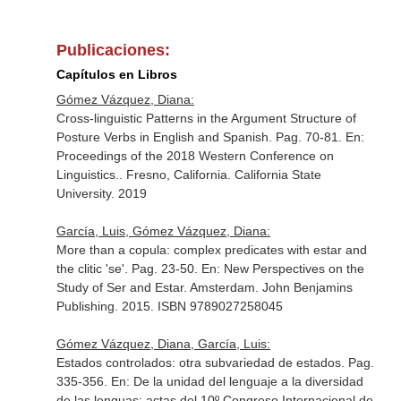
Publicaciones:
Capítulos en Libros
Gómez Vázquez, Diana:
Cross-linguistic Patterns in the Argument Structure of
Posture Verbs in English and Spanish. Pag. 70-81.
En:
Proceedings of the 2018 Western Conference on
Linguistics.
. Fresno, California. California State
University. 2019
García, Luis, Gómez Vázquez, Diana:
More than a copula: complex predicates with estar and
the clitic 'se'. Pag. 23-50.
En: New Perspectives on the
Study of Ser and Estar
. Amsterdam. John Benjamins
Publishing. 2015. ISBN 9789027258045
Gómez Vázquez, Diana, García, Luis:
Estados controlados: otra subvariedad de estados. Pag.
335-356.
En: De la unidad del lenguaje a la diversidad
de las lenguas: actas del 10º Congreso Internacional de