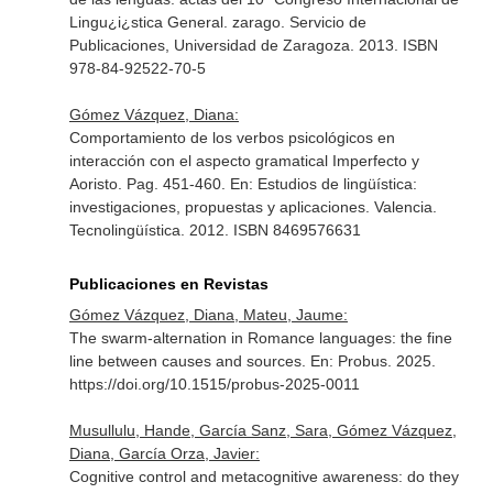
Lingu¿i¿stica General
. zarago. Servicio de
Publicaciones, Universidad de Zaragoza. 2013. ISBN
978-84-92522-70-5
Gómez Vázquez, Diana:
Comportamiento de los verbos psicológicos en
interacción con el aspecto gramatical Imperfecto y
Aoristo. Pag. 451-460.
En: Estudios de lingüística:
investigaciones, propuestas y aplicaciones
. Valencia.
Tecnolingüística. 2012. ISBN 8469576631
Publicaciones en Revistas
Gómez Vázquez, Diana, Mateu, Jaume:
The swarm-alternation in Romance languages: the fine
line between causes and sources.
En: Probus
. 2025.
https://doi.org/10.1515/probus-2025-0011
Musullulu, Hande, García Sanz, Sara, Gómez Vázquez,
Diana, García Orza, Javier:
Cognitive control and metacognitive awareness: do they