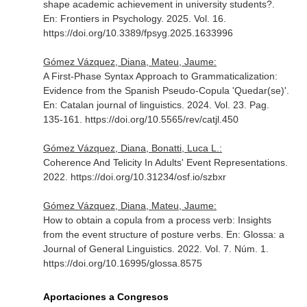
shape academic achievement in university students?.
En: Frontiers in Psychology
. 2025. Vol. 16.
https://doi.org/10.3389/fpsyg.2025.1633996
Gómez Vázquez, Diana, Mateu, Jaume:
A First-Phase Syntax Approach to Grammaticalization:
Evidence from the Spanish Pseudo-Copula 'Quedar(se)'.
En: Catalan journal of linguistics
. 2024. Vol. 23. Pag.
135-161. https://doi.org/10.5565/rev/catjl.450
Gómez Vázquez, Diana, Bonatti, Luca L.:
Coherence And Telicity In Adults' Event Representations.
2022. https://doi.org/10.31234/osf.io/szbxr
Gómez Vázquez, Diana, Mateu, Jaume:
How to obtain a copula from a process verb: Insights
from the event structure of posture verbs.
En: Glossa: a
Journal of General Linguistics
. 2022. Vol. 7. Núm. 1.
https://doi.org/10.16995/glossa.8575
Aportaciones a Congresos