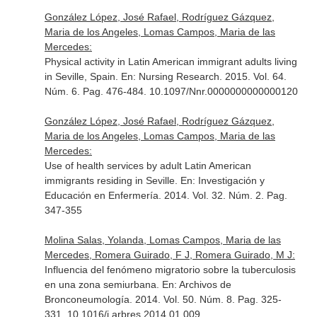
González López, José Rafael, Rodríguez Gázquez,
Maria de los Angeles, Lomas Campos, Maria de las
Mercedes:
Physical activity in Latin American immigrant adults living
in Seville, Spain.
En: Nursing Research
. 2015. Vol. 64.
Núm. 6. Pag. 476-484. 10.1097/Nnr.0000000000000120
González López, José Rafael, Rodríguez Gázquez,
Maria de los Angeles, Lomas Campos, Maria de las
Mercedes:
Use of health services by adult Latin American
immigrants residing in Seville.
En: Investigación y
Educación en Enfermería
. 2014. Vol. 32. Núm. 2. Pag.
347-355
Molina Salas, Yolanda, Lomas Campos, Maria de las
Mercedes, Romera Guirado, F J, Romera Guirado, M J:
Influencia del fenómeno migratorio sobre la tuberculosis
en una zona semiurbana.
En: Archivos de
Bronconeumología
. 2014. Vol. 50. Núm. 8. Pag. 325-
331. 10.1016/j.arbres.2014.01.009