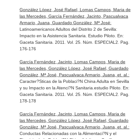
González López, José Rafael, Lomas Campos, Maria de
las Mercedes, García Fernández, Jacinto, Pascualvaca
Armario, Juana, Guardado González, Mª José:
Latinoamericanos Adultos del Distrito 2 de Sevilla:
Impacto en la Asistencia Sanitaria. Estudio Piloto.
En:
Gaceta Sanitaria
. 2011. Vol. 25. Núm. ESPECIAL2. Pag.
176-176
García Fernández, Jacinto, Lomas Campos, Maria de
las Mercedes, González López, José Rafael, Guardado
González, Mª José, Pascualvaca Armario, Juana, et. al.:
Caracter?Sticas de la Poblaci?N China Adulta en Sevilla
y su Impacto en la Atenci?N Sanitaria.estudio Piloto.
En:
Gaceta Sanitaria
. 2011. Vol. 25. Núm. ESPECIAL2. Pag.
178-178
García Fernández, Jacinto, Lomas Campos, Maria de
las Mercedes, González López, José Rafael, Guardado
González, Mª José, Pascualvaca Armario, Juana, et. al.:
Conductas Relacionadas con la Alimentaci?N y el