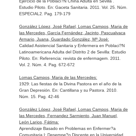
Ejercicio de la Poblaci?N China Adulta en Sevilla .
Estudio Piloto.
En: Gaceta Sanitaria
. 2011. Vol. 25. Núm.
ESPECIAL2. Pag. 179-179
González López, José Rafael, Lomas Campos, Maria de
las Mercedes, García Fernández, Jacinto, Pascualvaca
Armario, Juana, Guardado González, Mª José:
Calidad Asistencial Sanitaria y Enfermera en Poblaci?N
Latinoamericana Adulta del Distrito 2 de Sevilla: Estudio
Piloto.
En: Referencia: revista de enfermagem
. 2011.
Vol. 2. Núm. 4. Pag. 672-672
Lomas Campos, Maria de las Mercedes:
1929: Las fiestas de la Divina Pastora en el año de la
Gran Depresión.
En: Cantillana y su Pastora
. 2010.
Núm. 15. Pag. 42-46
González López, José Rafael, Lomas Campos, Maria de
las Mercedes, Fernandez Sarmiento, Juan Manuel,
León Larios, Fátima:
Aprendizaje Basado en Problemas en Enfermer?a
Comunitaria I: Desempe?o Discente en la Universidad