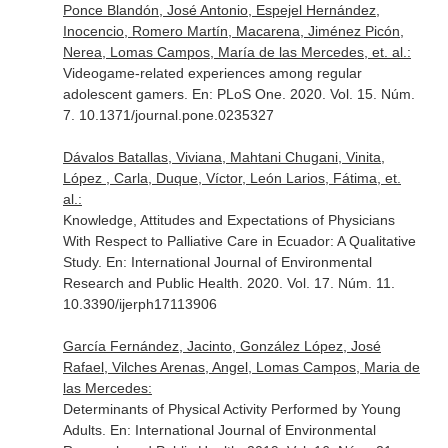
Ponce Blandón, José Antonio, Espejel Hernández,
Inocencio, Romero Martín, Macarena, Jiménez Picón,
Nerea, Lomas Campos, María de las Mercedes, et. al.:
Videogame-related experiences among regular
adolescent gamers.
En: PLoS One
. 2020. Vol. 15. Núm.
7. 10.1371/journal.pone.0235327
Dávalos Batallas, Viviana, Mahtani Chugani, Vinita,
López , Carla, Duque, Víctor, León Larios, Fátima, et.
al.:
Knowledge, Attitudes and Expectations of Physicians
With Respect to Palliative Care in Ecuador: A Qualitative
Study.
En: International Journal of Environmental
Research and Public Health
. 2020. Vol. 17. Núm. 11.
10.3390/ijerph17113906
García Fernández, Jacinto, González López, José
Rafael, Vilches Arenas, Angel, Lomas Campos, Maria de
las Mercedes:
Determinants of Physical Activity Performed by Young
Adults.
En: International Journal of Environmental