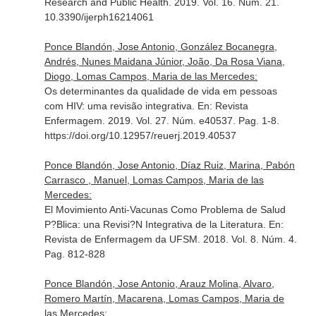
Research and Public Health
. 2019. Vol. 16. Núm. 21.
10.3390/ijerph16214061
Ponce Blandón, Jose Antonio, González Bocanegra,
Andrés, Nunes Maidana Júnior, João, Da Rosa Viana,
Diogo, Lomas Campos, Maria de las Mercedes:
Os determinantes da qualidade de vida em pessoas
com HIV: uma revisão integrativa.
En: Revista
Enfermagem
. 2019. Vol. 27. Núm. e40537. Pag. 1-8.
https://doi.org/10.12957/reuerj.2019.40537
Ponce Blandón, Jose Antonio, Díaz Ruiz, Marina, Pabón
Carrasco , Manuel, Lomas Campos, Maria de las
Mercedes:
El Movimiento Anti-Vacunas Como Problema de Salud
P?Blica: una Revisi?N Integrativa de la Literatura.
En:
Revista de Enfermagem da UFSM
. 2018. Vol. 8. Núm. 4.
Pag. 812-828
Ponce Blandón, Jose Antonio, Arauz Molina, Alvaro,
Romero Martín, Macarena, Lomas Campos, Maria de
las Mercedes: