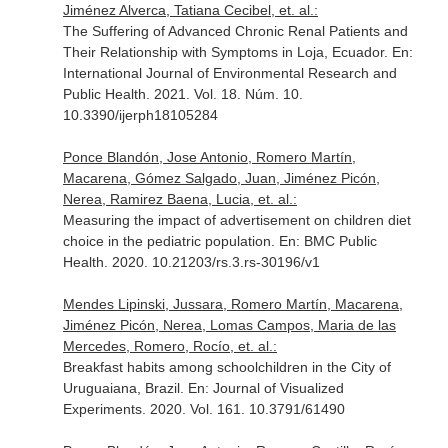
Jiménez Alverca, Tatiana Cecibel, et. al.:
The Suffering of Advanced Chronic Renal Patients and
Their Relationship with Symptoms in Loja, Ecuador.
En:
International Journal of Environmental Research and
Public Health
. 2021. Vol. 18. Núm. 10.
10.3390/ijerph18105284
Ponce Blandón, Jose Antonio, Romero Martín,
Macarena, Gómez Salgado, Juan, Jiménez Picón,
Nerea, Ramirez Baena, Lucia, et. al.:
Measuring the impact of advertisement on children diet
choice in the pediatric population.
En: BMC Public
Health
. 2020. 10.21203/rs.3.rs-30196/v1
Mendes Lipinski, Jussara, Romero Martín, Macarena,
Jiménez Picón, Nerea, Lomas Campos, Maria de las
Mercedes, Romero, Rocío, et. al.:
Breakfast habits among schoolchildren in the City of
Uruguaiana, Brazil.
En: Journal of Visualized
Experiments
. 2020. Vol. 161. 10.3791/61490