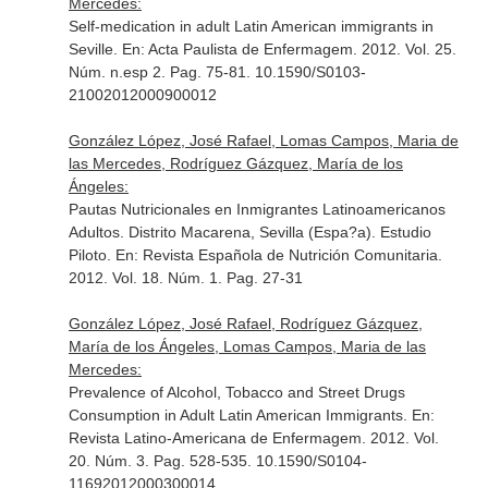
Mercedes:
Self-medication in adult Latin American immigrants in
Seville.
En: Acta Paulista de Enfermagem
. 2012. Vol. 25.
Núm. n.esp 2. Pag. 75-81. 10.1590/S0103-
21002012000900012
González López, José Rafael, Lomas Campos, Maria de
las Mercedes, Rodríguez Gázquez, María de los
Ángeles:
Pautas Nutricionales en Inmigrantes Latinoamericanos
Adultos. Distrito Macarena, Sevilla (Espa?a). Estudio
Piloto.
En: Revista Española de Nutrición Comunitaria
.
2012. Vol. 18. Núm. 1. Pag. 27-31
González López, José Rafael, Rodríguez Gázquez,
María de los Ángeles, Lomas Campos, Maria de las
Mercedes:
Prevalence of Alcohol, Tobacco and Street Drugs
Consumption in Adult Latin American Immigrants.
En:
Revista Latino-Americana de Enfermagem
. 2012. Vol.
20. Núm. 3. Pag. 528-535. 10.1590/S0104-
11692012000300014