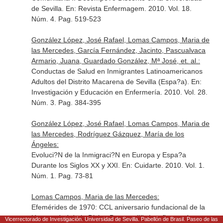
de Sevilla.
En: Revista Enfermagem
. 2010. Vol. 18.
Núm. 4. Pag. 519-523
González López, José Rafael, Lomas Campos, Maria de
las Mercedes, García Fernández, Jacinto, Pascualvaca
Armario, Juana, Guardado González, Mª José, et. al.:
Conductas de Salud en Inmigrantes Latinoamericanos
Adultos del Distrito Macarena de Sevilla (Espa?a).
En:
Investigación y Educación en Enfermería
. 2010. Vol. 28.
Núm. 3. Pag. 384-395
González López, José Rafael, Lomas Campos, Maria de
las Mercedes, Rodríguez Gázquez, María de los
Ángeles:
Evoluci?N de la Inmigraci?N en Europa y Espa?a
Durante los Siglos XX y XXI.
En: Cuidarte
. 2010. Vol. 1.
Núm. 1. Pag. 73-81
Lomas Campos, Maria de las Mercedes:
Efemérides de 1970: CCL aniversario fundacional de la
Hermandad de la Divina Pastora (II). Las fiestas de
Vicerrectorado de Investigación. Universidad de Sevilla. Pabellón de Brasil. Paseo de las