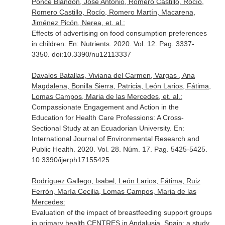
Ponce Blandón, Jose Antonio, Romero Castillo, Rocío,
Romero Castillo, Rocío, Romero Martín, Macarena,
Jiménez Picón, Nerea, et. al.:
Effects of advertising on food consumption preferences
in children.
En: Nutrients
. 2020. Vol. 12. Pag. 3337-
3350. doi:10.3390/nu12113337
Davalos Batallas, Viviana del Carmen, Vargas , Ana
Magdalena, Bonilla Sierra, Patricia, León Larios, Fátima,
Lomas Campos, Maria de las Mercedes, et. al.:
Compassionate Engagement and Action in the
Education for Health Care Professions: A Cross-
Sectional Study at an Ecuadorian University.
En:
International Journal of Environmental Research and
Public Health
. 2020. Vol. 28. Núm. 17. Pag. 5425-5425.
10.3390/ijerph17155425
Rodríguez Gallego, Isabel, León Larios, Fátima, Ruiz
Ferrón, María Cecilia, Lomas Campos, Maria de las
Mercedes:
Evaluation of the impact of breastfeeding support groups
in primary health CENTRES in Andalusia, Spain: a study