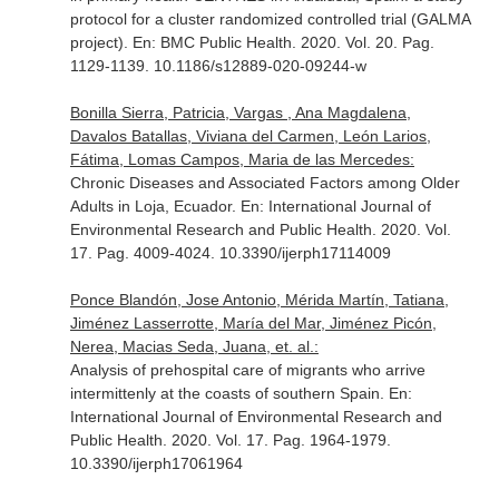
protocol for a cluster randomized controlled trial (GALMA
project).
En: BMC Public Health
. 2020. Vol. 20. Pag.
1129-1139. 10.1186/s12889-020-09244-w
Bonilla Sierra, Patricia, Vargas , Ana Magdalena,
Davalos Batallas, Viviana del Carmen, León Larios,
Fátima, Lomas Campos, Maria de las Mercedes:
Chronic Diseases and Associated Factors among Older
Adults in Loja, Ecuador.
En: International Journal of
Environmental Research and Public Health
. 2020. Vol.
17. Pag. 4009-4024. 10.3390/ijerph17114009
Ponce Blandón, Jose Antonio, Mérida Martín, Tatiana,
Jiménez Lasserrotte, María del Mar, Jiménez Picón,
Nerea, Macias Seda, Juana, et. al.:
Analysis of prehospital care of migrants who arrive
intermittenly at the coasts of southern Spain.
En:
International Journal of Environmental Research and
Public Health
. 2020. Vol. 17. Pag. 1964-1979.
10.3390/ijerph17061964