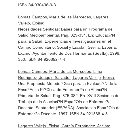
ISBN 84-930438-9-3
Lomas Campos, Maria de las Mercedes, Lagares
Vallejo, Eloisa:
Necesidades Sentidas: Bases para un Programa de
Salud Medioambiental. Pag. 329-334.
En: Educaci?N
para la Salud: Experiencias e Investigaciones en el
Campo Comunitario, Social y Escolar
. Sevilla, España.
Excmo. Ayuntamiento de Dos Hermanas (Sevilla). 1998.
350. ISBN 84-920852-7-4
Lomas Campos, Maria de las Mercedes, Lima
Rodriguez, Joaquin Salvador, Lagares Vallejo, Eloisa:
Una Propuesta Metodol?Gica para la Evaluaci?N de la
Ense?Anza Pr?Ctica de Enfermer?a en Atenci?N
Primaria de Salud. Pag. 375-382.
En: XVIII Sesiones de
Trabajo de la Asociaci?N Espa?Ola de Enfermer?a
Docente
. Santander (ESPAÑA). Asociacion Espa?Ola de
Enfermer?a Docente. 1997. ISBN 84-921338-4-8
Lagares Vallejo, Eloisa, García Fernández, Jacinto,