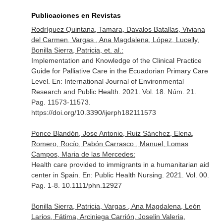
Publicaciones en Revistas
Rodríguez Quintana, Tamara, Davalos Batallas, Viviana
del Carmen, Vargas , Ana Magdalena, López, Lucelly,
Bonilla Sierra, Patricia, et. al.:
Implementation and Knowledge of the Clinical Practice
Guide for Palliative Care in the Ecuadorian Primary Care
Level.
En: International Journal of Environmental
Research and Public Health
. 2021. Vol. 18. Núm. 21.
Pag. 11573-11573.
https://doi.org/10.3390/ijerph182111573
Ponce Blandón, Jose Antonio, Ruiz Sánchez, Elena,
Romero, Rocío, Pabón Carrasco , Manuel, Lomas
Campos, Maria de las Mercedes:
Health care provided to immigrants in a humanitarian aid
center in Spain.
En: Public Health Nursing
. 2021. Vol. 00.
Pag. 1-8. 10.1111/phn.12927
Bonilla Sierra, Patricia, Vargas , Ana Magdalena, León
Larios, Fátima, Arciniega Carrión, Joselin Valeria,