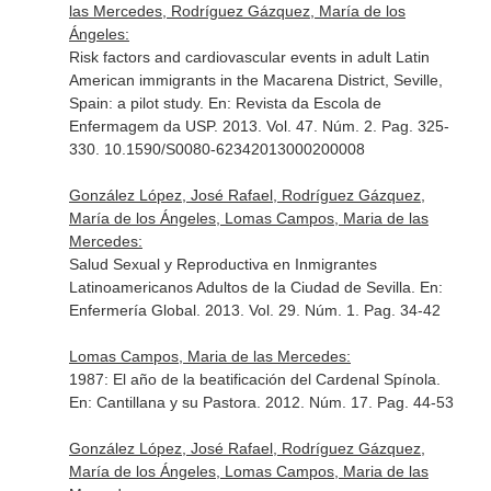
las Mercedes, Rodríguez Gázquez, María de los
Ángeles:
Risk factors and cardiovascular events in adult Latin
American immigrants in the Macarena District, Seville,
Spain: a pilot study.
En: Revista da Escola de
Enfermagem da USP
. 2013. Vol. 47. Núm. 2. Pag. 325-
330. 10.1590/S0080-62342013000200008
González López, José Rafael, Rodríguez Gázquez,
María de los Ángeles, Lomas Campos, Maria de las
Mercedes:
Salud Sexual y Reproductiva en Inmigrantes
Latinoamericanos Adultos de la Ciudad de Sevilla.
En:
Enfermería Global
. 2013. Vol. 29. Núm. 1. Pag. 34-42
Lomas Campos, Maria de las Mercedes:
1987: El año de la beatificación del Cardenal Spínola.
En: Cantillana y su Pastora
. 2012. Núm. 17. Pag. 44-53
González López, José Rafael, Rodríguez Gázquez,
María de los Ángeles, Lomas Campos, Maria de las