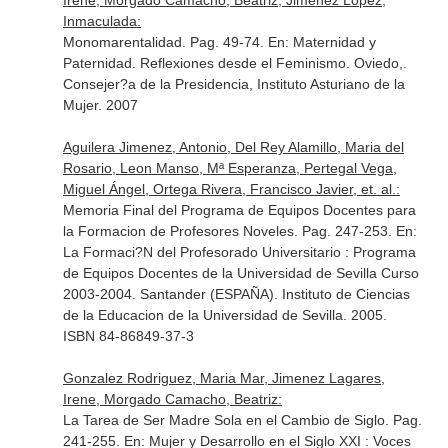
Irene, Morgado Camacho, Beatriz, Jiménez López,
Inmaculada:
Monomarentalidad. Pag. 49-74.
En: Maternidad y
Paternidad. Reflexiones desde el Feminismo
. Oviedo,.
Consejer?a de la Presidencia, Instituto Asturiano de la
Mujer. 2007
Aguilera Jimenez, Antonio, Del Rey Alamillo, Maria del
Rosario, Leon Manso, Mª Esperanza, Pertegal Vega,
Miguel Ángel, Ortega Rivera, Francisco Javier, et. al.:
Memoria Final del Programa de Equipos Docentes para
la Formacion de Profesores Noveles. Pag. 247-253.
En:
La Formaci?N del Profesorado Universitario : Programa
de Equipos Docentes de la Universidad de Sevilla Curso
2003-2004
. Santander (ESPAÑA). Instituto de Ciencias
de la Educacion de la Universidad de Sevilla. 2005.
ISBN 84-86849-37-3
Gonzalez Rodriguez, Maria Mar, Jimenez Lagares,
Irene, Morgado Camacho, Beatriz:
La Tarea de Ser Madre Sola en el Cambio de Siglo. Pag.
241-255.
En: Mujer y Desarrollo en el Siglo XXI : Voces