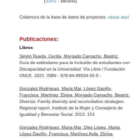
(
33/01
- Becario)
Cobertura de la base de datos de proyectos,
véase aqui
Publicaciones:
Libros
Simón Rueda, Cecilia, Morgado Camacho, Beatriz:
Guía de estándares para la Inclusión de estudiantes con
Discapacidad en la Universidad. Vía Libre / Fundación
ONCE. 2022. ISBN - 978-84-88934-92-5 -
Gonzalez Rodriguez, Maria Mar, López Gaviño,
Francisca, Martínez, Eloisa, Morgado Camacho, Beatriz:
Diversia: Family diversity and reconciliation strategies.
Regional report. Instituto de la Mujer y Consejería de
Igualdad y Bienestar Social. 2013. 153
Gonzalez Rodriguez, Maria Mar, Díez López, Marta,
López Gaviño, Francisca, Martínez Avila, Eloísa,