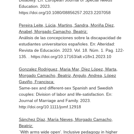
Disability.
En: European Journal of Special Needs
Education
. 2023.
https://doi.org/10.1080/08856257.2023.2207058
Pereira Leite, Lúcia, Martins, Sandra, Moriña Díez,
Anabel, Morgado Camacho, Beatriz:
Análisis de las concepciones sobre la discapacidad de
estudiantes universitarios españoles.
En: Alteridad:
Revista de Educación
. 2023. Vol. 18. Núm. 1. Pag. 122-
135. . https://doi.org/10.17163/alt.v18n1.2023.10
Gonzalez Rodriguez, Maria Mar, Díez López, Marta,
Morgado Camacho, Beatriz, Angulo, Andrea, López
Gaviño, Francisca:
Same-sex and different-sex Spanish and Swedish
couples: Division of labor and life-satisfaction.
En:
Journal of Marriage and Family
. 2023.
http://doi.org/10.1111/jomf.12918
Sánchez Díaz, María Nieves, Morgado Camacho,
Beatriz:
`With arms wide open'. Inclusive pedagogy in higher