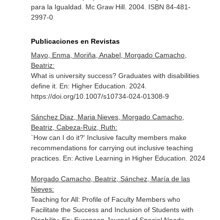
para la Igualdad
. Mc Graw Hill. 2004. ISBN 84-481-
2997-0
Publicaciones en Revistas
Mayo, Enma, Moriña, Anabel, Morgado Camacho,
Beatriz:
What is university success? Graduates with disabilities
define it.
En: Higher Education
. 2024.
https://doi.org/10.1007/s10734-024-01308-9
Sánchez Diaz, Maria Nieves, Morgado Camacho,
Beatriz, Cabeza-Ruiz, Ruth:
`How can I do it?' Inclusive faculty members make
recommendations for carrying out inclusive teaching
practices.
En: Active Learning in Higher Education
. 2024
Morgado Camacho, Beatriz, Sánchez, María de las
Nieves:
Teaching for All: Profile of Faculty Members who
Facilitate the Success and Inclusion of Students with