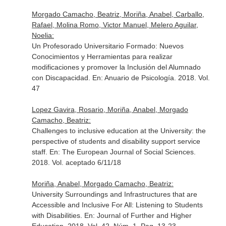
Morgado Camacho, Beatriz, Moriña, Anabel, Carballo,
Rafael, Molina Romo, Victor Manuel, Melero Aguilar,
Noelia:
Un Profesorado Universitario Formado: Nuevos
Conocimientos y Herramientas para realizar
modificaciones y promover la Inclusión del Alumnado
con Discapacidad.
En: Anuario de Psicología
. 2018. Vol.
47
Lopez Gavira, Rosario, Moriña, Anabel, Morgado
Camacho, Beatriz:
Challenges to inclusive education at the University: the
perspective of students and disability support service
staff.
En: The European Journal of Social Sciences
.
2018. Vol. aceptado 6/11/18
Moriña, Anabel, Morgado Camacho, Beatriz:
University Surroundings and Infrastructures that are
Accessible and Inclusive For All: Listening to Students
with Disabilities.
En: Journal of Further and Higher