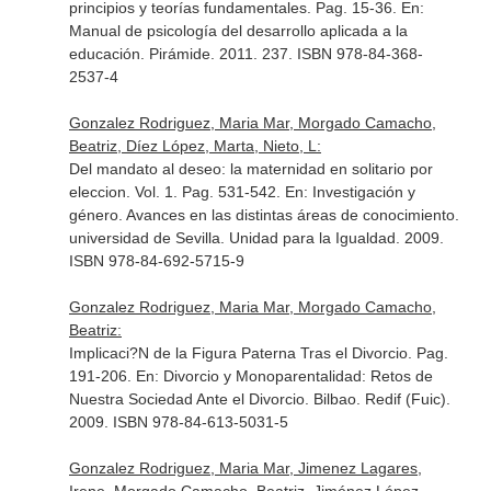
principios y teorías fundamentales. Pag. 15-36.
En:
Manual de psicología del desarrollo aplicada a la
educación
. Pirámide. 2011. 237. ISBN 978-84-368-
2537-4
Gonzalez Rodriguez, Maria Mar, Morgado Camacho,
Beatriz, Díez López, Marta, Nieto, L:
Del mandato al deseo: la maternidad en solitario por
eleccion. Vol. 1. Pag. 531-542.
En: Investigación y
género. Avances en las distintas áreas de conocimiento
.
universidad de Sevilla. Unidad para la Igualdad. 2009.
ISBN 978-84-692-5715-9
Gonzalez Rodriguez, Maria Mar, Morgado Camacho,
Beatriz:
Implicaci?N de la Figura Paterna Tras el Divorcio. Pag.
191-206.
En: Divorcio y Monoparentalidad: Retos de
Nuestra Sociedad Ante el Divorcio
. Bilbao. Redif (Fuic).
2009. ISBN 978-84-613-5031-5
Gonzalez Rodriguez, Maria Mar, Jimenez Lagares,