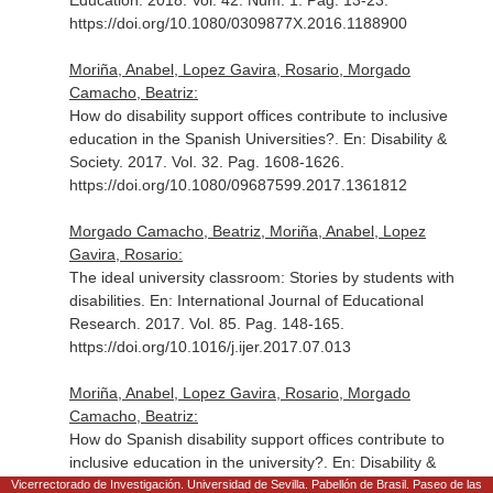
Education
. 2018. Vol. 42. Núm. 1. Pag. 13-23.
https://doi.org/10.1080/0309877X.2016.1188900
Moriña, Anabel, Lopez Gavira, Rosario, Morgado
Camacho, Beatriz:
How do disability support offices contribute to inclusive
education in the Spanish Universities?.
En: Disability &
Society
. 2017. Vol. 32. Pag. 1608-1626.
https://doi.org/10.1080/09687599.2017.1361812
Morgado Camacho, Beatriz, Moriña, Anabel, Lopez
Gavira, Rosario:
The ideal university classroom: Stories by students with
disabilities.
En: International Journal of Educational
Research
. 2017. Vol. 85. Pag. 148-165.
https://doi.org/10.1016/j.ijer.2017.07.013
Moriña, Anabel, Lopez Gavira, Rosario, Morgado
Camacho, Beatriz:
How do Spanish disability support offices contribute to
inclusive education in the university?.
En: Disability &
Society
. 2017. Vol. 32. Núm. 10. Pag. 1608-1626.
Vicerrectorado de Investigación. Universidad de Sevilla. Pabellón de Brasil. Paseo de las