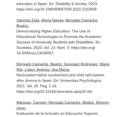
education in Spain.
En: Disability & Society
. 2023.
https://doi.org/10.1080/09687599.2022.2162858
Sánchez Díaz, María Nieves, Morgado Camacho,
Beatriz:
Democratizing Higher Education: The Use of
Educational Technologies to Promote the Academic
Success of University Students with Disabilities.
En:
Societies
. 2023. Vol. 13. Núm. 3. https://doi.org/
10.3390/soc13030057
Morgado Camacho, Beatriz, Gonzalez Rodriguez, Maria
Mar, López Jiménez, Ana María:
Nonresident father involvement and child self-esteem
after divorce in Spain.
En: Universitas Psychologica
.
2021. Vol. 20. Pag. 1-14.
https://doi.org/10.11144/Javeriana.upsy20.nfic
Márquez, Carmen, Morgado Camacho, Beatriz, Moreno,
Irene:
Evaluación de la Inclusión en Educación Superior