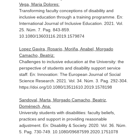
Vega, Maria Dolores:
Transforming faculty conceptions of disability and
inclusive education through a training programme.
En:
International Journal of Inclusive Education
. 2021. Vol.
25. Núm. 7. Pag. 843-859.
10.1080/13603116.2019.1579874
Lopez Gavira, Rosario, Moriña, Anabel, Morgado
Camacho, Beatriz:
Challenges to inclusive education at the University: the
perspective of students and disability support service
staff.
En: Innovation: The European Journal of Social
Science Research
. 2021. Vol. 34. Núm. 3. Pag. 292-304.
https://doi.org/10.1080/13511610.2019.1578198
Sandoval, Marta, Morgado Camacho, Beatriz,
Doménech, Ana:
University students with disabilities: faculty beliefs,
practices and support in providing reasonable
adjustment.
En: Disability & Society
. 2020. Vol. 36. Núm.
5. Pag. 730-749. 10.1080/09687599.2020.1751078