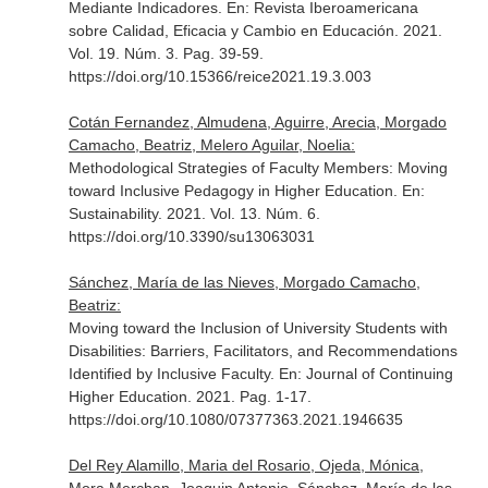
Mediante Indicadores.
En: Revista Iberoamericana
sobre Calidad, Eficacia y Cambio en Educación
. 2021.
Vol. 19. Núm. 3. Pag. 39-59.
https://doi.org/10.15366/reice2021.19.3.003
Cotán Fernandez, Almudena, Aguirre, Arecia, Morgado
Camacho, Beatriz, Melero Aguilar, Noelia:
Methodological Strategies of Faculty Members: Moving
toward Inclusive Pedagogy in Higher Education.
En:
Sustainability
. 2021. Vol. 13. Núm. 6.
https://doi.org/10.3390/su13063031
Sánchez, María de las Nieves, Morgado Camacho,
Beatriz:
Moving toward the Inclusion of University Students with
Disabilities: Barriers, Facilitators, and Recommendations
Identified by Inclusive Faculty.
En: Journal of Continuing
Higher Education
. 2021. Pag. 1-17.
https://doi.org/10.1080/07377363.2021.1946635
Del Rey Alamillo, Maria del Rosario, Ojeda, Mónica,