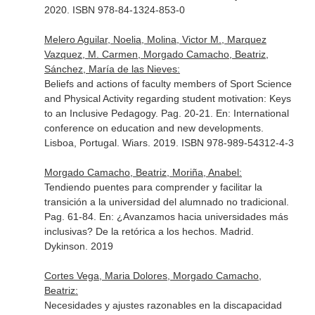
2020. ISBN 978-84-1324-853-0
Melero Aguilar, Noelia, Molina, Victor M., Marquez
Vazquez, M. Carmen, Morgado Camacho, Beatriz,
Sánchez, María de las Nieves:
Beliefs and actions of faculty members of Sport Science
and Physical Activity regarding student motivation: Keys
to an Inclusive Pedagogy. Pag. 20-21.
En: International
conference on education and new developments
.
Lisboa, Portugal. Wiars. 2019. ISBN 978-989-54312-4-3
Morgado Camacho, Beatriz, Moriña, Anabel:
Tendiendo puentes para comprender y facilitar la
transición a la universidad del alumnado no tradicional.
Pag. 61-84.
En: ¿Avanzamos hacia universidades más
inclusivas? De la retórica a los hechos
. Madrid.
Dykinson. 2019
Cortes Vega, Maria Dolores, Morgado Camacho,
Beatriz:
Necesidades y ajustes razonables en la discapacidad