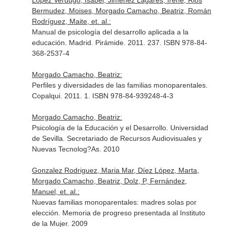
Lopez Verdugo, Isabel, Jimenez Lagares, Irene, Rios
Bermudez, Moises, Morgado Camacho, Beatriz, Román
Rodríguez, Maite, et. al.:
Manual de psicología del desarrollo aplicada a la
educación. Madrid. Pirámide. 2011. 237. ISBN 978-84-
368-2537-4
Morgado Camacho, Beatriz:
Perfiles y diversidades de las familias monoparentales.
Copalqui. 2011. 1. ISBN 978-84-939248-4-3
Morgado Camacho, Beatriz:
Psicología de la Educación y el Desarrollo. Universidad
de Sevilla. Secretariado de Recursos Audiovisuales y
Nuevas Tecnolog?As. 2010
Gonzalez Rodriguez, Maria Mar, Díez López, Marta,
Morgado Camacho, Beatriz, Dolz, P, Fernández,
Manuel, et. al.:
Nuevas familias monoparentales: madres solas por
elección. Memoria de progreso presentada al Instituto
de la Mujer. 2009