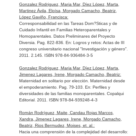
Gonzalez Rodriguez, Maria Mar, Díez López, Marta,
Martinez Ávila, Eloísa, Morgado Camacho, Beatriz,
López Gaviño, Francisca:
Corresponsabilidad en las Tareas Dom?Sticas y de
Cuidado Infantil en Familias Heteroparentales y
Homoparentales. Datos Preliminares del Proyecto
Diversia. Pag. 822-836.
En: Logros y retos: Actas de III
congreso universitario nacional "Investigación y género"
.
2011. 2.145. ISBN 978-84-936484-3-5
Gonzalez Rodriguez, Maria Mar, Díez López, Marta,
Jimenez Lagares, Irene, Morgado Camacho, Beatriz:
Maternidad en solitario por elección. Maternidad desde
el empoderamiento. Pag. 79-103.
En: Perfiles y
diversidades de las familias monoparentales
. Copalqui
Editorial. 2011. ISBN 978-84-939248-4-3
Román Rodríguez, Maite, Candau Rojas Marcos,
Xandra, Jimenez Lagares, Irene, Morgado Camacho,
Beatriz, Rios Bermudez, Moises, et. al.:
Hacia una comprensión de la complejidad del desarrollo: