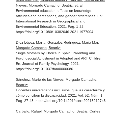
Mora Merchan, Joaquin Antonio, Sánchez, María de las
Nieves, Morgado Camacho, Beatriz, et. al.:
Environmental education: effects on knowledge,
attitudes and perceptions, and gender differences.
En:
International Research in Geographical and
Environmental Education
. 2021. Pag. 1-22.
https://doi.org/10.1080/10382046.2021.1977004
Díez López, Marta, Gonzalez Rodriguez, Maria Mar,
Morgado Camacho, Beatriz:
Single Mothers by Choice in Spain: Parenting and
Psychosocial Adjustment in Adopted and ART Children.
En: Journal of Family Psychology
. 2021.
https://doi.org/10.1037/fam0000680
Sánchez, María de las Nieves, Morgado Camacho,
Beatriz:
Docentes universitarios inclusivos: qué les caracteriza y
cómo conciben la discapacidad. 2021. Vol. 52. Núm. 1.
Pag. 27-43. https://doi.org/10.14201/scero20215212743
Carballo, Rafael, Morgado Camacho, Beatriz, Cortes