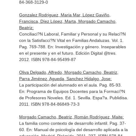
84-368-3129-0
Gonzalez Rodriguez, Maria Mar, López Gaviño,
Francisca, Díez López, Marta, Morgado Camacho,
Beatriz:
Conciliaci?N Laboral, Familiar y Personal y su Relaci?N
con la Satisfacci?N Vital en Familias Andaluzas. Vol. 1.
Pag. 769-788.
En: Investigación y género. Inseparables
en el presente y en el futuro
. Edición Digital @tres.
2012. ISBN 978-84-95499-87
Oliva Delgado, Alfredo, Morgado Camacho, Beatriz,
Parra Jiménez, Agueda, Sanchez Hidalgo, Jose:
La participación del alumnado en el aula. Pag. 85-93.
En: Programa de Equipos Docentes para la Formaci?N
de Profesores Noveles
. Ed. 1. Sevilla. Espa?a. Publidisa.
2011. ISBN 978-84-86849-73-3
Morgado Camacho, Beatriz, Román Rodríguez, Maite:
La familia como contexto de desarrollo infantil. Pag. 37-
60.
En: Manual de psicología del desarrollo aplicada a la