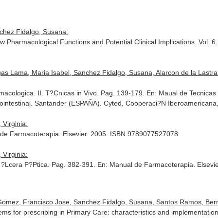
nchez Fidalgo, Susana:
 Pharmacological Functions and Potential Clinical Implications. Vol. 6
as Lama, Maria Isabel, Sanchez Fidalgo, Susana, Alarcon de la Lastra 
acologica. II. T?Cnicas in Vivo. Pag. 139-179.
En: Maual de Tecnicas 
intestinal
. Santander (ESPAÑA). Cyted, Cooperaci?N Iberoamericana,
Virginia:
 de Farmacoterapia
. Elsevier. 2005. ISBN 9789077527078
Virginia:
 ?Lcera P?Ptica. Pag. 382-391.
En: Manual de Farmacoterapia
. Elsev
 Gomez, Francisco Jose, Sanchez Fidalgo, Susana, Santos Ramos, Berna
tems for prescribing in Primary Care: characteristics and implementati