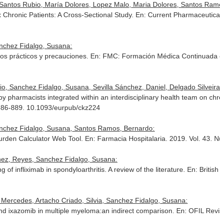
, Santos Rubio, María Dolores, Lopez Malo, Maria Dolores, Santos Ramos
x Chronic Patients: A Cross-Sectional Study.
En: Current Pharmaceutica
Sanchez Fidalgo, Susana:
tos prácticos y precauciones.
En: FMC: Formación Médica Continuada e
io, Sanchez Fidalgo, Susana, Sevilla Sánchez, Daniel, Delgado Silveira, 
y pharmacists integrated within an interdisciplinary health team on ch
 886-889. 10.1093/eurpub/ckz224
 Sanchez Fidalgo, Susana, Santos Ramos, Bernardo:
Burden Calculator Web Tool.
En: Farmacia Hospitalaria
. 2019. Vol. 43. 
ez, Reyes, Sanchez Fidalgo, Susana:
f infliximab in spondyloarthritis. A review of the literature.
En: Britis
 Mercedes, Artacho Criado, Silvia, Sanchez Fidalgo, Susana:
b and ixazomib in multiple myeloma:an indirect comparison.
En: OFIL Revi