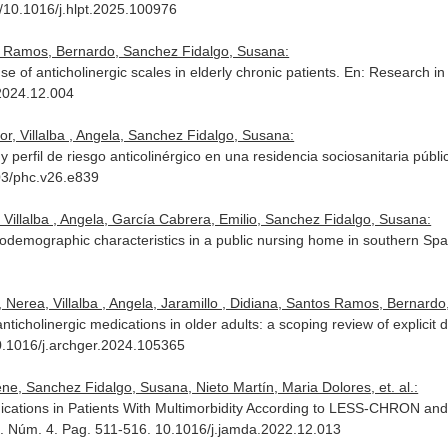
g/10.1016/j.hlpt.2025.100976
tos Ramos, Bernardo, Sanchez Fidalgo, Susana:
 of anticholinergic scales in elderly chronic patients.
En: Research in
2024.12.004
r, Villalba , Angela, Sanchez Fidalgo, Susana:
y perfil de riesgo anticolinérgico en una residencia sociosanitaria públi
03/phc.v26.e839
 Villalba , Angela, García Cabrera, Emilio, Sanchez Fidalgo, Susana:
sociodemographic characteristics in a public nursing home in southern Spa
Nerea, Villalba , Angela, Jaramillo , Didiana, Santos Ramos, Bernardo, 
icholinergic medications in older adults: a scoping review of explicit d
0.1016/j.archger.2024.105365
rene, Sanchez Fidalgo, Susana, Nieto Martín, Maria Dolores, et. al.:
dications in Patients With Multimorbidity According to LESS-CHRON an
24. Núm. 4. Pag. 511-516. 10.1016/j.jamda.2022.12.013