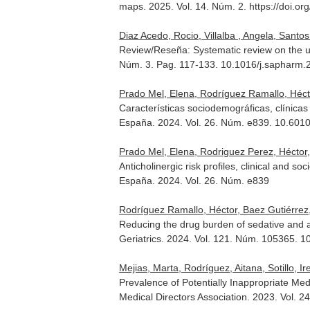
maps. 2025. Vol. 14. Núm. 2. https://doi.or
Diaz Acedo, Rocio, Villalba , Angela, San
Review/Reseña: Systematic review on the use
Núm. 3. Pag. 117-133. 10.1016/j.sapharm.
Prado Mel, Elena, Rodríguez Ramallo, Hécto
Características sociodemográficas, clínicas 
España
. 2024. Vol. 26. Núm. e839. 10.601
Prado Mel, Elena, Rodriguez Perez, Héctor,
Anticholinergic risk profiles, clinical and 
España
. 2024. Vol. 26. Núm. e839
Rodríguez Ramallo, Héctor, Baez Gutiérrez, 
Reducing the drug burden of sedative and ant
Geriatrics
. 2024. Vol. 121. Núm. 105365. 1
Mejias, Marta, Rodríguez, Aitana, Sotillo, I
Prevalence of Potentially Inappropriate Me
Medical Directors Association
. 2023. Vol. 