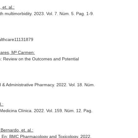
et. al.:
ith multimorbidity. 2023. Vol. 7. Núm. 5. Pag. 1-9.
healthcare11131879
inares, Mª Carmen:
s: Review on the Outcomes and Potential
l & Administrative Pharmacy
. 2022. Vol. 18. Núm.
.:
Medicina Clínica
. 2022. Vol. 159. Núm. 12. Pag.
ernardo, et. al.:
.
En: BMC Pharmacology and Toxicology
. 2022.