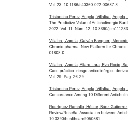
Vol. 23. 10.1186/s40360-022-00637-8
Tristancho Perez, Angela, Villalba , Angel
The Predictive Value of Anticholinergic Bu
2022. Vol. 11. Núm. 12. 10.3390/jcm11123
Villalba , Angela, Galván Banqueri, Merced
Chronic-pharma: New Platform for Chronic
01808-0
Villalba , Angela, Alfaro Lara, Eva Rocio, 
Caso práctico: riesgo anticolinérgico deri
Vol. 29. Pag. 26-29
Tristancho Perez, Angela, Villalba , Angel
Concordance Among 10 Different Anticholine
Rodríguez Ramallo, Héctor, Báez Gutierrez,
Review/Reseña: Association between Antich
10.3390/healthcare9050581