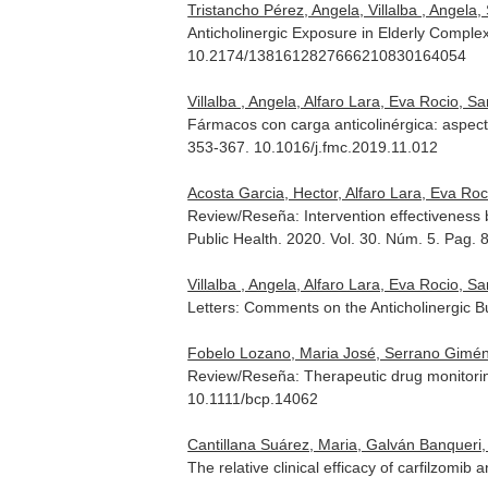
Tristancho Pérez, Angela, Villalba , Angela
Anticholinergic Exposure in Elderly Comple
10.2174/1381612827666210830164054
Villalba , Angela, Alfaro Lara, Eva Rocio, 
Fármacos con carga anticolinérgica: aspec
353-367. 10.1016/j.fmc.2019.11.012
Acosta Garcia, Hector, Alfaro Lara, Eva Roc
Review/Reseña: Intervention effectiveness b
Public Health
. 2020. Vol. 30. Núm. 5. Pag.
Villalba , Angela, Alfaro Lara, Eva Rocio,
Letters: Comments on the Anticholinergic 
Fobelo Lozano, Maria José, Serrano Gimén
Review/Reseña: Therapeutic drug monitoring o
10.1111/bcp.14062
Cantillana Suárez, Maria, Galván Banqueri,
The relative clinical efficacy of carfilzomi