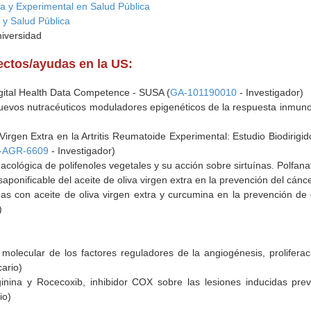
ca y Experimental en Salud Pública
 y Salud Pública
niversidad
yectos/ayudas en la US:
igital Health Data Competence - SUSA (
GA-101190010
- Investigador)
nuevos nutracéuticos moduladores epigenéticos de la respuesta inmunoi
 Virgen Extra en la Artritis Reumatoide Experimental: Estudio Biodirig
-AGR-6609
- Investigador)
cológica de polifenoles vegetales y su acción sobre sirtuínas. Polfanat
saponificable del aceite de oliva virgen extra en la prevención del cánce
das con aceite de oliva virgen extra y curcumina en la prevención de 
)
molecular de los factores reguladores de la angiogénesis, prolifera
ario)
ginina y Rocecoxib, inhibidor COX sobre las lesiones inducidas pre
io)