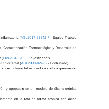
nflamatoria (
AGL2017-89342-P
- Equipo Trabajo
ido, Caracterización Farmacológica y Desarrollo de
 (
P09-AGR-5185
- Investigador)
r colorrectal (
AGL2008-02475
- Contratado)
cáncer colorrectal asociado a colits experimental
ción y apoptosis en un modelo de úlcera crónica
viamente en la rata de forma crónica con ácido