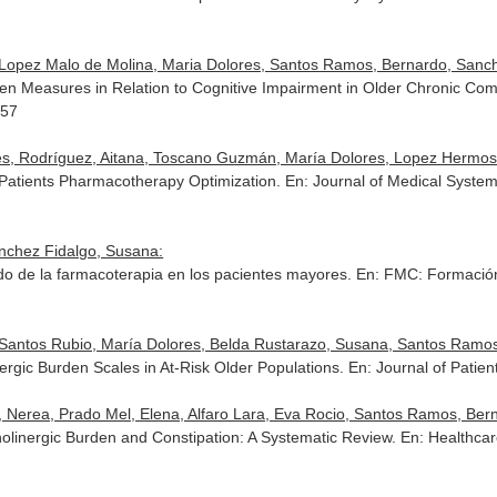
a, Lopez Malo de Molina, Maria Dolores, Santos Ramos, Bernardo, Sanc
rden Measures in Relation to Cognitive Impairment in Older Chronic Com
357
es, Rodríguez, Aitana, Toscano Guzmán, María Dolores, Lopez Hermoso, 
 Patients Pharmacotherapy Optimization.
En: Journal of Medical Syste
Sanchez Fidalgo, Susana:
vado de la farmacoterapia en los pacientes mayores.
En: FMC: Formación
a, Santos Rubio, María Dolores, Belda Rustarazo, Susana, Santos Ramos,
rgic Burden Scales in At-Risk Older Populations.
En: Journal of Patien
 Nerea, Prado Mel, Elena, Alfaro Lara, Eva Rocio, Santos Ramos, Berna
olinergic Burden and Constipation: A Systematic Review.
En: Healthca