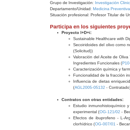
Grupo de Investigación:
Investigación Clini
Departamento/Unidad:
Medicina Preventiva
Situación profesional: Profesor Titular de U
Participa en los siguientes pro
Proyecto I+D+i:
Sustainable Healthcare with D
Secoiridoides del olivo como 
(Solicitud))
Valoración del Aceite de Oliva
Ingredientes Funcionales (
P10
Caracterización química y farma
Funcionalidad de la fracción in
Influencia de dietas enriqueci
(
AGL2005-05132
- Contratado
Contratos con otras entidades:
Estudio inmunohistoquímico y 
experimental (
OG-121/02
- Bec
Efectos de ibuprofeno - L-Ar
clorhídrico (
OG-007/01
- Becar