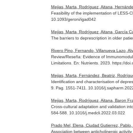
Mejias, Marta, Rodríguez, Aitana, Hernández
Feasibility of the implementation of LESS-CHR
10.1093/geroni/igad042
Mejias, Marta, Rodríguez, Aitana, García C
The barriers to deprescription in older pat
Rivero Pino, Fernando, Villanueva Lazo, Al
Review/Reseña: Evidence of Immunomodulato
Limitations.
En: Nutrients
. 2023. https://d
Mejias, Marta, Fernández, Beatriz, Rodríg
Identification and characterisation of depres
9. Pag. 1551-7411. 10.1016/j.sapharm.202
Mejias, Marta, Rodríguez, Aitana, Baron Fr
Cross-cultural adaptation and validation int
584-588. 10.1016/j.medcli.2022.03.022
Prado Mel, Elena, Ciudad Gutierrez, Pablo,
Association between anticholinergic activit