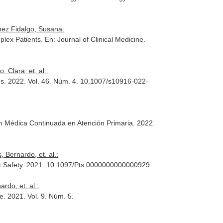
hez Fidalgo, Susana:
plex Patients.
En: Journal of Clinical Medicine
.
Clara, et. al.:
ms
. 2022. Vol. 46. Núm. 4. 10.1007/s10916-022-
 Médica Continuada en Atención Primaria
. 2022.
 Bernardo, et. al.:
t Safety
. 2021. 10.1097/Pts.0000000000000929
rdo, et. al.:
re
. 2021. Vol. 9. Núm. 5.