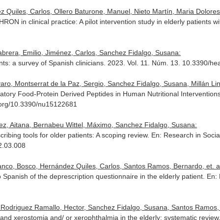
 Quiles, Carlos, Ollero Baturone, Manuel, Nieto Martín, Maria Dolores, 
ON in clinical practice: A pilot intervention study in elderly patients w
abrera, Emilio, Jiménez, Carlos, Sanchez Fidalgo, Susana:
ients: a survey of Spanish clinicians. 2023. Vol. 11. Núm. 13. 10.3390/
varo, Montserrat de la Paz, Sergio, Sanchez Fidalgo, Susana, Millán L
ry Food-Protein Derived Peptides in Human Nutritional Intervention
oi.org/10.3390/nu15122681
uez, Aitana, Bernabeu Wittel, Máximo, Sanchez Fidalgo, Susana:
cribing tools for older patients: A scoping review.
En: Research in Socia
2.03.008
anco, Bosco, Hernández Quiles, Carlos, Santos Ramos, Bernardo, et. al
o Spanish of the deprescription questionnaire in the elderly patient.
En: 
 Rodriguez Ramallo, Hector, Sanchez Fidalgo, Susana, Santos Ramos, B
y and xerostomia and/ or xerophthalmia in the elderly: systematic review