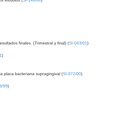
os estudios (
SI-146/06
)
ultados finales. (Trimestral y final) (
SI-043/01
)
1
)
la placa bacteriana supragingival (
SI-072/00
)
8/99
)