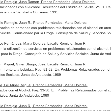
calle Remigio, Juan Ramon, Franco Fernández, Maria Dolores:
cionados con el Alcohol. Resultados del Estudio en Sevilla. Vol. 1. P
nisterio de Sanidad y Consumo. 1991
alle Remigio, Juan R., Franco Fernández, Maria Dolores:
ificación de personas con problemas relacionados con el alcohol en ate
 Sevillla. Comisionado par la Droga. Consejería de Salud y Servicios S
nco Fernández, Maria Dolores, Lacalle Remigio, Juan R.:
n la utilización de servicios en problemas relacionados con el alcohol.
o para la Droga. Consejería de Salud y Servicios Sociales. Junta de An
r, Miguel, Giner Ubago, Jose, Lacalle Remigio, Juan R.:
ón frente a la bebida¿. Pag. 51-62.
En: Problemas Relacionados con el
cios Sociales. Junta de Andalucía. 1989
e, Gili Miner, Miguel, Franco Fernández, Maria Dolores:
dos con el Alcohol. Pag. 33-50.
En: Problemas Relacionados con el c
iales. Junta de Andalucía. 1989
alle Remigio, Juan R., Franco Fernández, Maria Dolores: