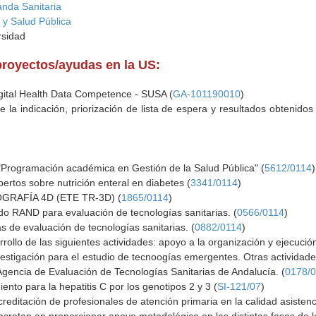
anda Sanitaria
 y Salud Pública
rsidad
proyectos/ayudas en la US:
igital Health Data Competence - SUSA (
GA-101190010
)
 la indicación, priorización de lista de espera y resultados obtenidos
 "Programación académica en Gestión de la Salud Pública" (
5612/0114
)
rtos sobre nutrición enteral en diabetes (
3341/0114
)
RAFÍA 4D (ETE TR-3D) (
1865/0114
)
o RAND para evaluación de tecnologías sanitarias. (
0566/0114
)
 de evaluación de tecnologías sanitarias. (
0882/0114
)
arrollo de las siguientes actividades: apoyo a la organización y ejecu
estigación para el estudio de tecnoogías emergentes. Otras activida
Agencia de Evaluación de Tecnologías Sanitarias de Andalucía. (
0178/
iento para la hepatitis C por los genotipos 2 y 3 (
SI-121/07
)
reditación de profesionales de atención primaria en la calidad asistenc