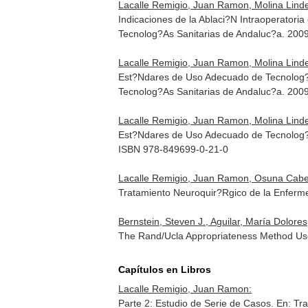
Lacalle Remigio, Juan Ramon, Molina Linde
Indicaciones de la Ablaci?N Intraoperatoria
Tecnolog?As Sanitarias de Andaluc?a. 200
Lacalle Remigio, Juan Ramon, Molina Lind
Est?Ndares de Uso Adecuado de Tecnolog?As S
Tecnolog?As Sanitarias de Andaluc?a. 200
Lacalle Remigio, Juan Ramon, Molina Lind
Est?Ndares de Uso Adecuado de Tecnolog?As 
ISBN 978-849699-0-21-0
Lacalle Remigio, Juan Ramon, Osuna Cabe
Tratamiento Neuroquir?Rgico de la Enferme
Bernstein, Steven J., Aguilar, María Dolores
The Rand/Ucla Appropriateness Method Us
Capítulos en Libros
Lacalle Remigio, Juan Ramon:
Parte 2: Estudio de Serie de Casos.
En: Tra