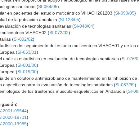
oncretan en proporcionar apoyo metodológico en las distintas fases de l
ologías sanitarias (
SI-064/05
)
ular en pacientes del estudio muticéntrico VIHACH261203 (
SI-090/05
)
alud de la población andaluza (
SI-128/05
)
evaluación de tecnologías sanitarias (
SI-048/04
)
io muticéntrico VIHACH02 (
SI-072/02
)
arias (
SI-092/02
)
adística del seguimiento del estudio multicentrico VIHACH01 y de los res
Europea (
SI-053/01
)
l análisis estadístico en evaluación de tecnologías sanitarias (
SI-076/0
Europea (
SI-001/00
)
Europea (
SI-019/00
)
acia de un colutorio antimicrobiano de mantenimiento en la inhibición de 
 específicos para la evaluación de tecnologías sanitarias (
SI-087/99
)
emiológico de los trastornos músculo-esqueléticos en Andalucía (
SI-08
tigación:
-2001-05544
)
-2000-19701
)
-2000-19985
)