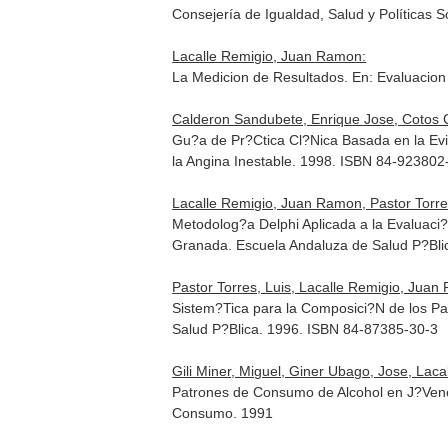
Consejería de Igualdad, Salud y Políticas 
Lacalle Remigio, Juan Ramon:
La Medicion de Resultados.
En: Evaluacion 
Calderon Sandubete, Enrique Jose, Cotos C
Gu?a de Pr?Ctica Cl?Nica Basada en la Evi
la Angina Inestable
. 1998. ISBN 84-923802
Lacalle Remigio, Juan Ramon, Pastor Torres,
Metodolog?a Delphi Aplicada a la Evaluaci
Granada. Escuela Andaluza de Salud P?Bli
Pastor Torres, Luis, Lacalle Remigio, Jua
Sistem?Tica para la Composici?N de los Pa
Salud P?Blica. 1996. ISBN 84-87385-30-3
Gili Miner, Miguel, Giner Ubago, Jose, Lac
Patrones de Consumo de Alcohol en J?Venes
Consumo. 1991