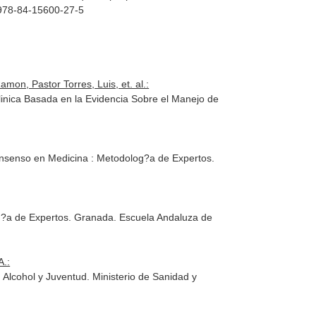
N 978-84-15600-27-5
on, Pastor Torres, Luis, et. al.:
linica Basada en la Evidencia Sobre el Manejo de
nsenso en Medicina : Metodolog?a de Expertos
.
g?a de Expertos
. Granada. Escuela Andaluza de
A.:
 Alcohol y Juventud
. Ministerio de Sanidad y