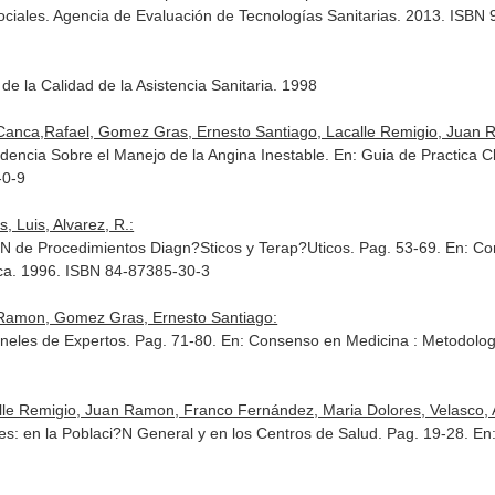
Sociales. Agencia de Evaluación de Tecnologías Sanitarias. 2013. ISB
de la Calidad de la Asistencia Sanitaria
. 1998
anca,Rafael, Gomez Gras, Ernesto Santiago, Lacalle Remigio, Juan Ram
dencia Sobre el Manejo de la Angina Inestable.
En: Guia de Practica C
-0-9
 Luis, Alvarez, R.:
?N de Procedimientos Diagn?Sticos y Terap?Uticos. Pag. 53-69.
En: Co
ca. 1996. ISBN 84-87385-30-3
n Ramon, Gomez Gras, Ernesto Santiago:
neles de Expertos. Pag. 71-80.
En: Consenso en Medicina : Metodolo
alle Remigio, Juan Ramon, Franco Fernández, Maria Dolores, Velasco, 
: en la Poblaci?N General y en los Centros de Salud. Pag. 19-28.
En: