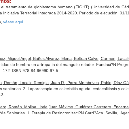
rnos:
l tratamiento de globlastoma humano (FIGHT) (Universidad de Cádiz)
a Iniciativa Territorial Integrada 2014-2020. Periodo de ejecución: 01/
s,
véase aqui
ez, Miguel Angel, Baños Alvarez, Elena, Beltran Calvo, Carmen, Laca
vertidas de hombro en artropatía del manguito rotador. Fundaci?N Prog
2. 172. ISBN 978-84-96990-97-5
o, Román, Lacalle Remigio, Juan R., Parra Membrives, Pablo, Díaz Góme
anitarias. 2. Laparoscopia en colecistitis aguda, cedocolitiasis y colel
-3
tero, Román, Molina Linde,Juan Máximo, Gutiérrez Carretero, Encarnac
 Sanitarias. 1. Terapia de Resincronizaci?N Card?Aca. Sevilla,. Age