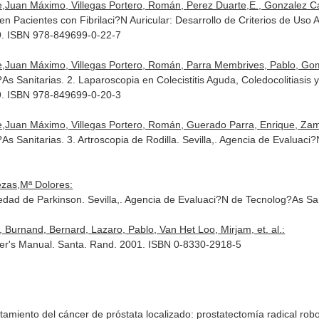
,Juan Máximo, Villegas Portero, Román, Perez Duarte,E., Gonzalez Cal
 en Pacientes con Fibrilaci?N Auricular: Desarrollo de Criterios de Uso
9. ISBN 978-849699-0-22-7
e,Juan Máximo, Villegas Portero, Román, Parra Membrives, Pablo, Go
anitarias. 2. Laparoscopia en Colecistitis Aguda, Coledocolitiasis y C
9. ISBN 978-849699-0-20-3
e,Juan Máximo, Villegas Portero, Román, Guerado Parra, Enrique, Zam
Sanitarias. 3. Artroscopia de Rodilla. Sevilla,. Agencia de Evaluaci
zas,Mª Dolores:
dad de Parkinson. Sevilla,. Agencia de Evaluaci?N de Tecnolog?As Sa
, Burnand, Bernard, Lazaro, Pablo, Van Het Loo, Mirjam, et. al.:
er's Manual. Santa. Rand. 2001. ISBN 0-8330-2918-5
tamiento del cáncer de próstata localizado: prostatectomía radical robo