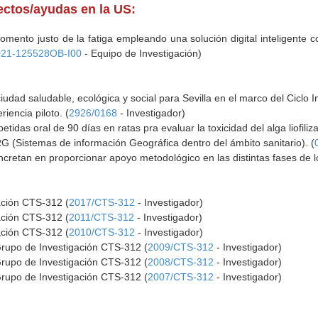
yectos/ayudas en la US:
mento justo de la fatiga empleando una solución digital inteligente co
021-125528OB-I00
- Equipo de Investigación)
udad saludable, ecológica y social para Sevilla en el marco del Ciclo I
iencia piloto. (
2926/0168
- Investigador)
tidas oral de 90 días en ratas pra evaluar la toxicidad del alga liofiliz
 (Sistemas de información Geográfica dentro del ámbito sanitario). (
oncretan en proporcionar apoyo metodológico en las distintas fases de l
ación CTS-312 (
2017/CTS-312
- Investigador)
ación CTS-312 (
2011/CTS-312
- Investigador)
ación CTS-312 (
2010/CTS-312
- Investigador)
Grupo de Investigación CTS-312 (
2009/CTS-312
- Investigador)
Grupo de Investigación CTS-312 (
2008/CTS-312
- Investigador)
Grupo de Investigación CTS-312 (
2007/CTS-312
- Investigador)