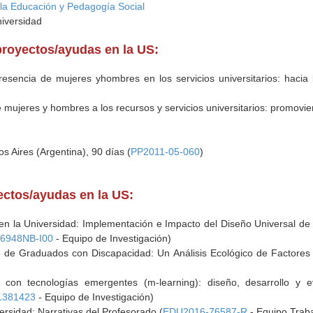
e la Educación y Pedagogía Social
niversidad
proyectos/ayudas en la US:
resencia de mujeres yhombres en los servicios universitarios: hacia l
 mujeres y hombres a los recursos y servicios universitarios: promovien
s Aires (Argentina), 90 días (
PP2011-05-060
)
yectos/ayudas en la US:
 en la Universidad: Implementación e Impacto del Diseño Universal de
56948NB-I00
- Equipo de Investigación)
rio de Graduados con Discapacidad: Un Análisis Ecológico de Factores
as con tecnologías emergentes (m-learning): diseño, desarrollo 
1381423
- Equipo de Investigación)
ersidad: Narrativas del Profesorado (
EDU2016-76587-R
- Equipo Trabaj