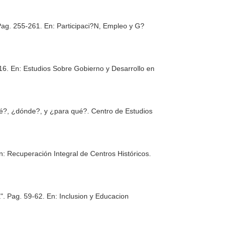
 Pag. 255-261.
En: Participaci?N, Empleo y G?
216.
En: Estudios Sobre Gobierno y Desarrollo en
é?, ¿dónde?, y ¿para qué?
. Centro de Estudios
n: Recuperación Integral de Centros Históricos.
a". Pag. 59-62.
En: Inclusion y Educacion