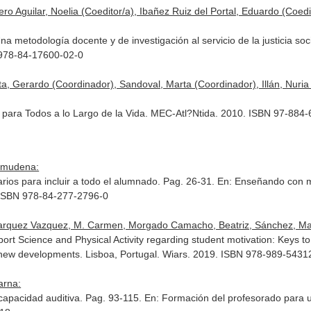
lero Aguilar, Noelia (Coeditor/a), Ibañez Ruiz del Portal, Eduardo (Co
na metodología docente y de investigación al servicio de la justicia soc
 978-84-17600-02-0
ita, Gerardo (Coordinador), Sandoval, Marta (Coordinador), Illán, Nuri
o para Todos a lo Largo de la Vida. MEC-Atl?Ntida. 2010. ISBN 97-884
Almudena:
arios para incluir a todo el alumnado. Pag. 26-31.
En: Enseñando con me
 ISBN 978-84-277-2796-0
, Marquez Vazquez, M. Carmen, Morgado Camacho, Beatriz, Sánchez, Mar
port Science and Physical Activity regarding student motivation: Keys 
d new developments
. Lisboa, Portugal. Wiars. 2019. ISBN 978-989-5431
arna:
capacidad auditiva. Pag. 93-115.
En: Formación del profesorado para u