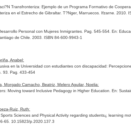
raci?N Transfronteriza: Ejemplo de un Programa Formativo de Cooperac
eriza en el Estrecho de Gibraltar
. T?Nger, Marruecos. Ifzarne. 2010.
esarrollo Personal con Mujeres Inmigrantes. Pag. 545-554.
En: Educa
antiago de Chile. 2003. ISBN 84-600-9943-1
oriña, Anabel:
usiva en la Universidad con estudiantes con discapacidad: Percepcion
m. 93. Pag. 433-454
a, Morgado Camacho, Beatriz, Melero Aguilar, Noelia:
ers: Moving toward Inclusive Pedagogy in Higher Education.
En: Sustain
beza-Ruiz, Ruth:
of Sports Sciences and Physical Activity regarding students¿ learning mo
 46-65. 10.15823/p.2020.137.3