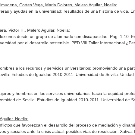
lmudena, Cortes Vega, Maria Dolores, Melero Aguilar, Noelia:
rreras y ayudas en la universidad: resultados de una historia de vida.
En
ra, Victor H., Melero Aguilar, Noelia:
flexiones desde un grupo de alumnado con discapacidad. Pag. 1-10.
E
versidad por el desarrollo sostenible. PED VIII Taller Internacional ¿
ombres a los recursos y servicios universitarios: promoviendo una part
evilla. Estudios de Igualdad 2010-2011
. Universidad de Sevilla. Unida
jeres y hombres en los servicios universitarios: hacia la equidad profe
versidad de Sevilla. Estudios de Igualdad 2010-2011
. Universidad de S
guilar, Noelia:
nflictos que favorezcan el desarrollo del proceso de mediación y dinam
vos y sociales ante la crisis actual: posibles vías de resolución
. Xativa