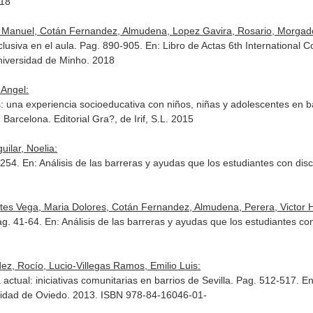
018
or Manuel, Cotán Fernandez, Almudena, Lopez Gavira, Rosario, Morgad
nclusiva en el aula. Pag. 890-905.
En: Libro de Actas 6th International 
niversidad de Minho. 2018
 Angel:
: una experiencia socioeducativa con niños, niñas y adolescentes en b
. Barcelona. Editorial Gra?, de Irif, S.L. 2015
uilar, Noelia:
-254.
En: Análisis de las barreras y ayudas que los estudiantes con disc
tes Vega, Maria Dolores, Cotán Fernandez, Almudena, Perera, Victor H.,
ag. 41-64.
En: Análisis de las barreras y ayudas que los estudiantes con
ez, Rocío, Lucio-Villegas Ramos, Emilio Luis:
a actual: iniciativas comunitarias en barrios de Sevilla. Pag. 512-517.
En
sidad de Oviedo. 2013. ISBN 978-84-16046-01-