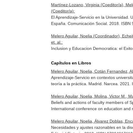
Martínez-Lozano, Virginia (Coeditor/a), Me
(Coeditor/a):
El Aprendizaje-Servicio en la Universidad. U
España. Comunicación Social. 2018. ISBN
Melero Aguilar, Noelia (Coordinador), Eche
et. al.:
Inclusion y Educacion Democratica: el Exit
Capítulos en Libros
Melero Aguilar, Noelia, Cotán Fernandez, 
Aprendizaje-Servicio en contextos universit
teoría a la práctica
. Madrid. Narcea. 2021.
Melero Aguilar, Noelia, Molina, Victor M.
Beliefs and actions of faculty members of S
International conference on education an
Melero Aguilar, Noelia, Álvarez Doblas, Enc
Necesidades y ajustes razonables en la dis