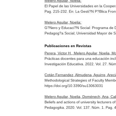
Melero Aguilar, Noelia:
El Papel de las Universidades en la Coope
Pag. 215-232.
En: La Gesti?N P?Blica Front
Melero Aguilar, Noelia:
G?Nero y Educaci?N Social: Programa de D
Pedagog?a Social; Universidad Mayor de S
Publicaciones en Revistas
Perera, Victor H., Melero Aguilar, Noelia, M
Prácticas docentes para una educación incl
Investigación Educativa
. 2022. Vol. 27. Nú
Cotán Fernandez, Almudena, Aguirre, Areci
Methodological Strategies of Faculty Memb
https://doi.org/10.3390/su13063031
Melero Aguilar, Noelia, Doménech, Ana, Ca
Beliefs and actions of university lecturers 
Pedagogika
. 2020. Vol. 137. Núm. 1. Pag.