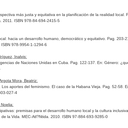
ectiva más justa y equitativa en la planificación de la realidad local.
lla. 2011. ISBN 978-84-694-2415-5
ocal: hacia un desarrollo humano, democrático y equitativo. Pag. 203-
. ISBN 978-9954-1-1294-6
ríguez, Inalvis:
s agencias de Naciones Unidas en Cuba. Pag. 122-137.
En: Género: ¿qu
4
 Argota Mora, Beatriz:
. Los aportes del feminismo. El caso de la Habana Vieja. Pag. 52-58.
E
303-027-4
 Noelia:
cipativas: premisas para el desarrollo humano local y la cultura inclusiv
 de la Vida
. MEC-Atl?Ntida. 2010. ISBN 97-884-693-9285-0