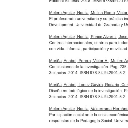
Editorial Sintesis. 2018. ISBN 9788491711
Melero Aguilar, Noelia, Molina Romo, Vict
El profesorado universitario y su práctica i
Development
. Universidad de Granada y U
Melero Aguilar, Noelia, Ponce Alvarez, Jose
Centros internacionales, centros para todos
con vida: infancia, participación y movilidad
Moriña, Anabel, Perera, Victor H., Melero Ag
Conclusiones de la investigación. Pag. 235
3ciencias. 2014. ISBN 978-84-942901-5-2
Moriña, Anabel, Lopez Gavira, Rosario, Cor
Diseño metodológico de la investigación. P
3ciencias. 2014. ISBN 978-84-942901-5-2
Melero Aguilar, Noelia, Valderrama Hernánd
Participación social ante la crisis económic
respuestas de la Pedagogía Social
. Univer