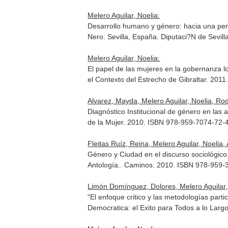
Melero Aguilar, Noelia:
Desarrollo humano y género: hacia una persp
Nero
. Sevilla, España. Diputaci?N de Sevi
Melero Aguilar, Noelia:
El papel de las mujeres en la gobernanza l
el Contexto del Estrecho de Gibraltar
. 2011
Alvarez, Mayda, Melero Aguilar, Noelia, Rod
Diagnóstico Institucional de género en la
de la Mujer. 2010. ISBN 978-959-7074-72-
Fleitas Ruíz, Reina, Melero Aguilar, Noelia,
Género y Ciudad en el discurso sociológico
Antología.
. Caminos. 2010. ISBN 978-959-
Limón Domínguez, Dolores, Melero Aguilar,
"El enfoque critico y las metodologías parti
Democratica: el Exito para Todos a lo Largo