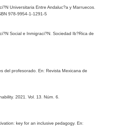
i?N Universitaria Entre Andaluc?a y Marruecos.
 ISBN 978-9954-1-1291-5
ci?N Social e Inmigraci?N
. Sociedad Ib?Rica de
es del profesorado.
En: Revista Mexicana de
ability
. 2021. Vol. 13. Núm. 6.
tivation: key for an inclusive pedagogy.
En: