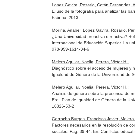
Lopez Gavira, Rosario, Cotán Fernandez, A
El uso de la fotografía para analizar las ba
Esbrina. 2013
Moriña, Anabel, Lopez Gavira, Rosario, Pere
¿Una Universidad proactiva o reactiva? Re
Internacional de Educación Superior. La uni
978-959-1614-34-6
Melero Aguilar, Noelia, Perera, Victor H.:
Diagnóstico sobre el acceso de mujeres y h
Igualdad de Género de la Universidad de S
Melero Aguilar, Noelia, Perera, Victor H.:
Análisis de género sobre la presencia de mu
En: I Plan de Igualdad de Género de la Uni
16326-53-2
Garrocho Burgos, Francisco Javier, Melero A
Factores necesarios en la resolución de co
sociales. Pag. 39-44.
En: Conflictos educati