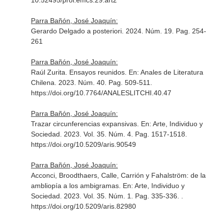
10.52495/prol.emcs.29.art2
Parra Bañón, José Joaquín:
Gerardo Delgado a posteriori. 2024. Núm. 19. Pag. 254-
261
Parra Bañón, José Joaquín:
Raúl Zurita. Ensayos reunidos.
En: Anales de Literatura
Chilena
. 2023. Núm. 40. Pag. 509-511.
https://doi.org/10.7764/ANALESLITCHI.40.47
Parra Bañón, José Joaquín:
Trazar circunferencias expansivas.
En: Arte, Individuo y
Sociedad
. 2023. Vol. 35. Núm. 4. Pag. 1517-1518.
https://doi.org/10.5209/aris.90549
Parra Bañón, José Joaquín:
Acconci, Broodthaers, Calle, Carrión y Fahalström: de la
ambliopía a los ambigramas.
En: Arte, Individuo y
Sociedad
. 2023. Vol. 35. Núm. 1. Pag. 335-336. .
https://doi.org/10.5209/aris.82980