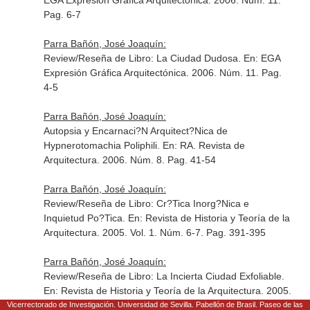
EGA Expresión Gráfica Arquitectónica
. 2006. Núm. 11.
Pag. 6-7
Parra Bañón, José Joaquín:
Review/Reseña de Libro: La Ciudad Dudosa.
En: EGA
Expresión Gráfica Arquitectónica
. 2006. Núm. 11. Pag.
4-5
Parra Bañón, José Joaquín:
Autopsia y Encarnaci?N Arquitect?Nica de
Hypnerotomachia Poliphili.
En: RA. Revista de
Arquitectura
. 2006. Núm. 8. Pag. 41-54
Parra Bañón, José Joaquín:
Review/Reseña de Libro: Cr?Tica Inorg?Nica e
Inquietud Po?Tica.
En: Revista de Historia y Teoría de la
Arquitectura
. 2005. Vol. 1. Núm. 6-7. Pag. 391-395
Parra Bañón, José Joaquín:
Review/Reseña de Libro: La Incierta Ciudad Exfoliable.
En: Revista de Historia y Teoría de la Arquitectura
. 2005.
Vol. 1. Núm. 6-7. Pag. 395-398
Vicerrectorado de Investigación. Universidad de Sevilla. Pabellón de Brasil. Paseo de las