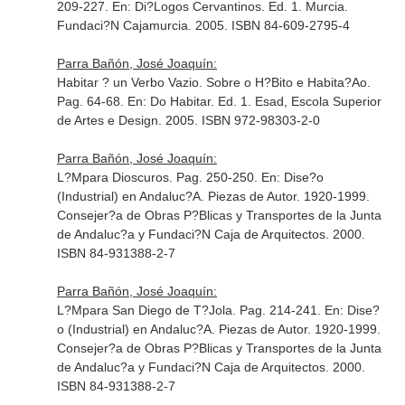
209-227.
En: Di?Logos Cervantinos
. Ed. 1. Murcia.
Fundaci?N Cajamurcia. 2005. ISBN 84-609-2795-4
Parra Bañón, José Joaquín:
Habitar ? un Verbo Vazio. Sobre o H?Bito e Habita?Ao.
Pag. 64-68.
En: Do Habitar
. Ed. 1. Esad, Escola Superior
de Artes e Design. 2005. ISBN 972-98303-2-0
Parra Bañón, José Joaquín:
L?Mpara Dioscuros. Pag. 250-250.
En: Dise?o
(Industrial) en Andaluc?A. Piezas de Autor. 1920-1999
.
Consejer?a de Obras P?Blicas y Transportes de la Junta
de Andaluc?a y Fundaci?N Caja de Arquitectos. 2000.
ISBN 84-931388-2-7
Parra Bañón, José Joaquín:
L?Mpara San Diego de T?Jola. Pag. 214-241.
En: Dise?
o (Industrial) en Andaluc?A. Piezas de Autor. 1920-1999
.
Consejer?a de Obras P?Blicas y Transportes de la Junta
de Andaluc?a y Fundaci?N Caja de Arquitectos. 2000.
ISBN 84-931388-2-7