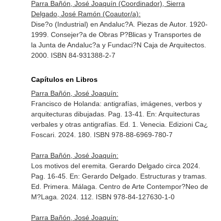
Parra Bañón, José Joaquín (Coordinador), Sierra
Delgado, José Ramón (Coautor/a):
Dise?o (Industrial) en Andaluc?A. Piezas de Autor. 1920-
1999. Consejer?a de Obras P?Blicas y Transportes de
la Junta de Andaluc?a y Fundaci?N Caja de Arquitectos.
2000. ISBN 84-931388-2-7
Capítulos en Libros
Parra Bañón, José Joaquín:
Francisco de Holanda: antigrafías, imágenes, verbos y
arquitecturas dibujadas. Pag. 13-41.
En: Arquitecturas
verbales y otras antigrafías
. Ed. 1. Venecia. Edizioni Ca¿
Foscari. 2024. 180. ISBN 978-88-6969-780-7
Parra Bañón, José Joaquín:
Los motivos del eremita. Gerardo Delgado circa 2024.
Pag. 16-45.
En: Gerardo Delgado. Estructuras y tramas
.
Ed. Primera. Málaga. Centro de Arte Contempor?Neo de
M?Laga. 2024. 112. ISBN 978-84-127630-1-0
Parra Bañón, José Joaquín: