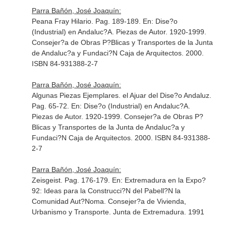
Parra Bañón, José Joaquín:
Peana Fray Hilario. Pag. 189-189.
En: Dise?o
(Industrial) en Andaluc?A. Piezas de Autor. 1920-1999
.
Consejer?a de Obras P?Blicas y Transportes de la Junta
de Andaluc?a y Fundaci?N Caja de Arquitectos. 2000.
ISBN 84-931388-2-7
Parra Bañón, José Joaquín:
Algunas Piezas Ejemplares. el Ajuar del Dise?o Andaluz.
Pag. 65-72.
En: Dise?o (Industrial) en Andaluc?A.
Piezas de Autor. 1920-1999
. Consejer?a de Obras P?
Blicas y Transportes de la Junta de Andaluc?a y
Fundaci?N Caja de Arquitectos. 2000. ISBN 84-931388-
2-7
Parra Bañón, José Joaquín:
Zeisgeist. Pag. 176-179.
En: Extremadura en la Expo?
92: Ideas para la Construcci?N del Pabell?N la
Comunidad Aut?Noma
. Consejer?a de Vivienda,
Urbanismo y Transporte. Junta de Extremadura. 1991