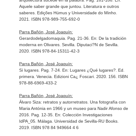
arquitectura sucede en la palabra. Pag. 161-186.
En:
Aquele saber grande que juntou. Literatura e outros
saberes
. Edições Húmus y Universidade do Minho.
2021. ISBN 978-989-755-692-0
Parra Bañón, José Joaquín:
Gerardodelgadomaquia. Pag. 21-36.
En: De la tradición
moderna en Olivares
. Sevilla. Diputaci?N de Sevilla.
2020. ISBN 978-84-15311-42-3
Parra Bañón, José Joaquín:
Sí lugares. Pag. 7-24.
En: Lugares ¿Qué lugares?
. Ed.
primera. Venecia. Edizioni Ca¿ Foscari. 2020. 156. ISBN
978-88-6969-433-2
Parra Bañón, José Joaquín:
Álvaro Siza: retratos y autorretratos. Una fotografía con
Maria Antónia en 1966 y un museo para Nadir Afonso de
2016. Pag. 12-35.
En: Colección Investigaciones
IdPA_05
. Málaga. Universidad de Sevilla-RU Books.
2019. ISBN 978 84 949664 4 6