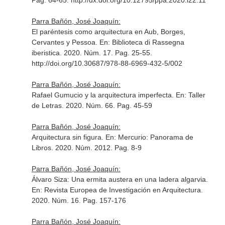
Pag. 64-65. http://dx.doi.org/10.12795/ppa.2020.i22.11
Parra Bañón, José Joaquín:
El paréntesis como arquitectura en Aub, Borges,
Cervantes y Pessoa.
En: Biblioteca di Rassegna
iberistica
. 2020. Núm. 17. Pag. 25-55.
http://doi.org/10.30687/978-88-6969-432-5/002
Parra Bañón, José Joaquín:
Rafael Gumucio y la arquitectura imperfecta.
En: Taller
de Letras
. 2020. Núm. 66. Pag. 45-59
Parra Bañón, José Joaquín:
Arquitectura sin figura.
En: Mercurio: Panorama de
Libros
. 2020. Núm. 2012. Pag. 8-9
Parra Bañón, José Joaquín:
Álvaro Siza: Una ermita austera en una ladera algarvia.
En: Revista Europea de Investigación en Arquitectura
.
2020. Núm. 16. Pag. 157-176
Parra Bañón, José Joaquín: