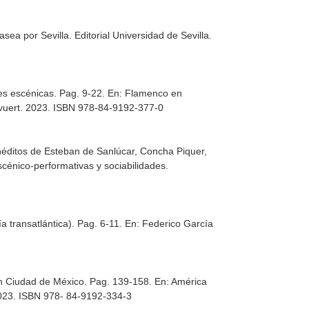
pasea por Sevilla
. Editorial Universidad de Sevilla.
nes escénicas. Pag. 9-22.
En: Flamenco en
vuert. 2023. ISBN 978-84-9192-377-0
 inéditos de Esteban de Sanlúcar, Concha Piquer,
scénico-performativas y sociabilidades
.
ía transatlántica). Pag. 6-11.
En: Federico García
 en Ciudad de México. Pag. 139-158.
En: América
2023. ISBN 978- 84-9192-334-3