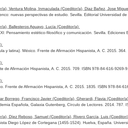
r/a), Ventura Molina, Inmaculada (Coeditor/a), Diaz Bañez, Jose Miguel
amenco: nuevas perspectivas de estudio. Sevilla. Editorial Universidad 
/a), Ballesteros Aguayo, Lucía (Coeditor/a):
 XXI: Pensamiento estético-filosófico y comunicación. Sevilla. Edicion
):
la y latina). México. Frente de Afirmación Hispanista, A. C. 2015. 36
):
te de Afirmación Hispanista, A. C. 2015. 709. ISBN 978-84-616-9269-9
):
. Frente de Afirmación Hispanista, A. C. 2015. 1835. ISBN 978-84-616
 Borrego, Francisco Javier (Coeditor/a), Gherardi, Flavia (Coeditor/a)
demia Española, Galaxia Gutenberg, Círculo de Lectores. 2014. 787.
r/a), Díez Reboso, Samuel (Coeditor/a), Rivero García, Luis (Coeditor/
nista Diego López de Cortegana (1455-1524). Huelva, España. Universi