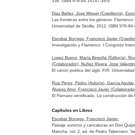
336. ISBN 978-84-15147-39-8
Diaz Bañez, Jose Miguel (Coeditor/a), Esco
Las fronteras entre los géneros: Flamenco 
Universidad de Sevilla. 2012. ISBN 978-84
Escobar Borrego, Francisco Javier (Coedito
Investigación y Flamenco. I Congreso Inter
Lopez Bueno, María Begoña (Editor/a), Ri
(Colaborador), Nuñez Rivera, Jose Valentin 
El canon poético del siglo XVII. Universida
Ruiz Perez, Pedro (Autor/a), García Aguila
Álvarez Amo, Francisco Javier (Colaborador),
El Parnaso versificado. La construcción de
Capítulos en Libros
Escobar Borrego, Francisco Javier:
Paisaje sonoros y caricaturas en Don Quijot
Mancha, vol. 2, ed. de Pedro Tabernero
. S