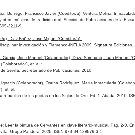
bar Borrego, Francisco Javier (Coeditor/a), Ventura Molina, Inmaculada
y otras músicas de tradición oral. Sección de Publicaciones de la Escu
-695-3211-9.
r/a), Diaz Bañez, Jose Miguel (Coeditor/a):
disciplinar Investigación y Flamenco-INFLA 2009. Signatura Ediciones
co Garcia, Jose Manuel (Colaborador), Daza Somoano, Juan Manuel (Co
(Colaborador), et. al.:
d de Sevilla. Secretariado de Publicaciones. 2010
r, Ignacio (Colaborador), Osuna Rodríguez, María Inmaculada (Colabor
 et. al.:
 la república de los poetas en los Siglos de Oro. Ed. 1. Abada. 2010. 
e: Leer la pintura de Cervantes en clave literario-musical. Pag. 2-9.
En
evilla. Grupo Pandora. 2025. ISBN 978-84-129576-3-1