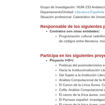
Grupo de Investigación: HUM-233 Andalucía L
Departamento/Unidad:
Literatura Español
Situación profesional: Catedrático de Unive
Responsable de los siguientes 
Contratos con otras entidades:
Programación cultural radiofóni
de códigos entre literatura, mú
Participa en los siguientes pro
Proyecto I+D+i:
Poéticas del posmodernismo e
Hacia la Institucionalización L
Del Sujeto a la Institución Li
Análisis Computacional de la 
El Canon de la Lírica Áurea: Con
Cofla: Análisis Computacional
El canon de la lírica áurea: con
El Parnaso español: investigac
El canon de la lírica áurea: con