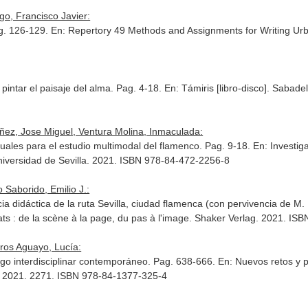
go, Francisco Javier:
g. 126-129.
En: Repertory 49 Methods and Assignments for Writing Ur
pintar el paisaje del alma. Pag. 4-18.
En: Támiris [libro-disco]
. Sabade
ñez, Jose Miguel, Ventura Molina, Inmaculada:
tuales para el estudio multimodal del flamenco. Pag. 9-18.
En: Investig
l Universidad de Sevilla. 2021. ISBN 978-84-472-2256-8
 Saborido, Emilio J.:
cia didáctica de la ruta Sevilla, ciudad flamenca (con pervivencia de M
ts : de la scène à la page, du pas à l'image
. Shaker Verlag. 2021. IS
eros Aguayo, Lucía:
ogo interdisciplinar contemporáneo. Pag. 638-666.
En: Nuevos retos y p
. 2021. 2271. ISBN 978-84-1377-325-4