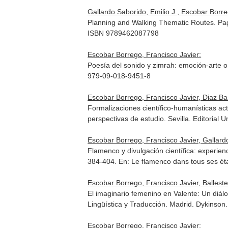
Gallardo Saborido, Emilio J., Escobar Borre
Planning and Walking Thematic Routes. Pa
ISBN 9789462087798
Escobar Borrego, Francisco Javier:
Poesía del sonido y zimrah: emoción-arte o 
979-09-018-9451-8
Escobar Borrego, Francisco Javier, Diaz Ba
Formalizaciones científico-humanísticas ac
perspectivas de estudio
. Sevilla. Editoria
Escobar Borrego, Francisco Javier, Gallardo
Flamenco y divulgación científica: experien
384-404.
En: Le flamenco dans tous ses éta
Escobar Borrego, Francisco Javier, Ballest
El imaginario femenino en Valente: Un diál
Lingüística y Traducción
. Madrid. Dykinson
Escobar Borrego, Francisco Javier: