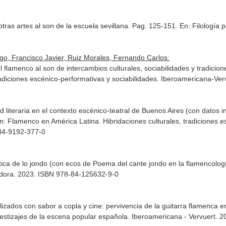
 otras artes al son de la escuela sevillana. Pag. 125-151.
En: Filología 
ego, Francisco Javier, Ruiz Morales, Fernando Carlos:
el flamenco al son de intercambios culturales, sociabilidades y tradicio
radiciones escénico-performativas y sociabilidades
. Iberoamericana-Ver
dad literaria en el contexto escénico-teatral de Buenos Aires (con datos
n: Flamenco en América Latina. Hibridaciones culturales, tradiciones e
-84-9192-377-0
stética de lo jondo (con ecos de Poema del cante jondo en la flamencolog
dora. 2023. ISBN 978-84-125632-9-0
lizados con sabor a copla y cine: pervivencia de la guitarra flamenca
estizajes de la escena popular española
. Iberoamericana - Vervuert. 