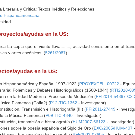
iteraria y Crítica: Textos Inéditos y Relecciones
a e Hispanoamericana
rsidad
proyectos/ayudas en la US:
ca La copla que el viento lleva........, actividad consistente en al tra
sica y artes escénicas. (
5261/2087
)
yectos/ayudas en la US:
n Hispanoamérica y España, 1907-1922 (
PROYEXCEL_00722
- Equipo
iteraria: Polémicas y Debates Historiográficos (1500-1844) (
RTI2018-09
teraria en la Edad Moderna: Procesos de Mediación (
FFI2014-54367-C2-
Música Flamenca (Cofla2) (
P12-TIC-1362
- Investigador)
stitución, Transmisión e Historiografía (III) (
FFI2011-27449
- Investig
 de la Música Flamenca (
P09-TIC-4840
- Investigador)
stitución, transmisión e historiografía (
HUM2007-66123
- Investigador)
iones sobre la poesía española del Siglo de Oro (
EXC/2005/HUM-407
-
stitución, transmisión e historiografía (
BFF2003-07605
- Investigador)